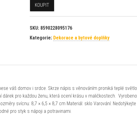
KOUPIT
SKU:
8590228095176
Kategorie:
Dekorace a bytové doplňky
znese váš domov i srdce. Skrze nápis s věnováním proniká teplé světlo
ní dárek pro každou ženu, která ocení krásu v maličkostech. Vyrobeno
ozměry svícnu: 8,7 × 6,5 × 8,7 cm Materiál: sklo Varování: Nedotýkejte
odné pro styk s nápoji a potravinami.