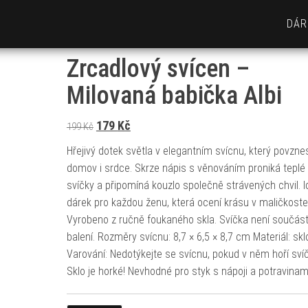
DÁR
Zrcadlový svícen –
Milovaná babička Albi
Původní cena byla: 199 Kč.
Aktuální cena je: 179 Kč.
179
Kč
199
Kč
Hřejivý dotek světla v elegantním svícnu, který povzne
domov i srdce. Skrze nápis s věnováním proniká teplé 
svíčky a připomíná kouzlo společně strávených chvil. I
dárek pro každou ženu, která ocení krásu v maličkost
Vyrobeno z ručně foukaného skla. Svíčka není součást
balení. Rozměry svícnu: 8,7 × 6,5 × 8,7 cm Materiál: skl
Varování: Nedotýkejte se svícnu, pokud v něm hoří sví
Sklo je horké! Nevhodné pro styk s nápoji a potravinam