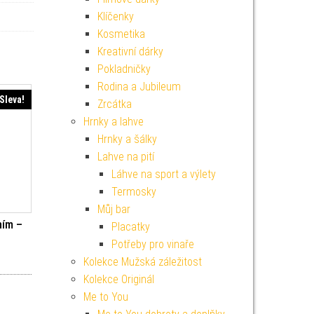
Klíčenky
Kosmetika
Kreativní dárky
Pokladničky
Rodina a Jubileum
Sleva!
Zrcátka
Hrnky a lahve
Hrnky a šálky
Lahve na pití
Láhve na sport a výlety
Termosky
Můj bar
ním –
Placatky
Potřeby pro vinaře
í cena byla: 99 Kč.
ktuální cena je: 89 Kč.
Kolekce Mužská záležitost
Kolekce Originál
Me to You