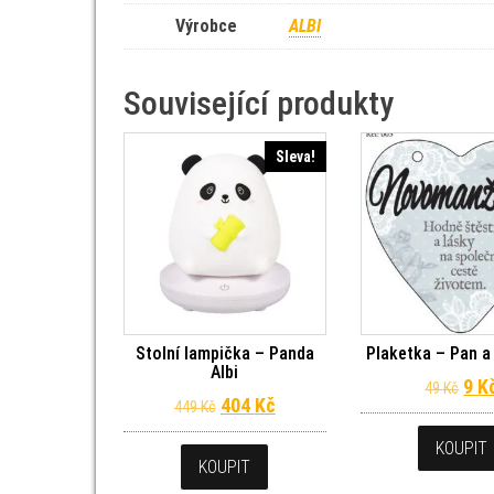
Výrobce
ALBI
Související produkty
Sleva!
Stolní lampička – Panda
Plaketka – Pan a 
Albi
Pův
9
K
49
Kč
Původní cena byla: 449 Kč.
Aktuální cena je: 404 Kč.
404
Kč
449
Kč
KOUPIT
KOUPIT