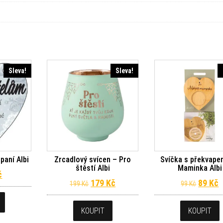
Sleva!
Sleva!
paní Albi
Zrcadlový svícen – Pro
Svíčka s překvape
štěstí Albi
Maminka Albi
odní cena byla: 49 Kč.
Aktuální cena je: 9 Kč.
č
Původní cena byla: 199 Kč.
Aktuální cena je: 179 Kč.
Původn
A
179
Kč
89
Kč
199
Kč
99
Kč
KOUPIT
KOUPIT