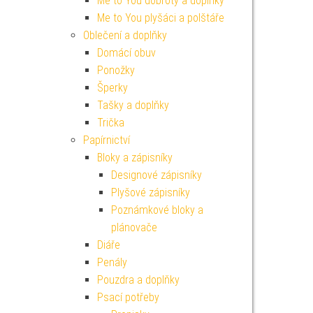
Me to You dobroty a doplňky
Me to You plyšáci a polštáře
Oblečení a doplňky
Domácí obuv
Ponožky
Šperky
Tašky a doplňky
Trička
Papírnictví
Bloky a zápisníky
Designové zápisníky
Plyšové zápisníky
Poznámkové bloky a
plánovače
Diáře
Penály
Pouzdra a doplňky
Psací potřeby