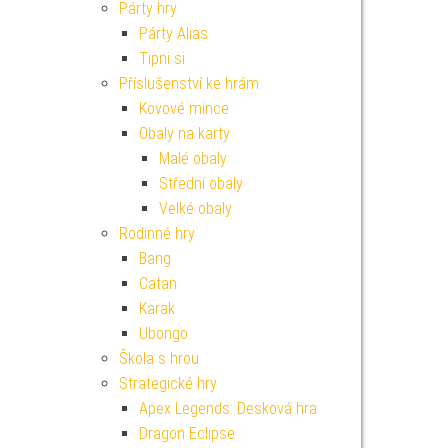
Párty hry
Párty Alias
Tipni si
Příslušenství ke hrám
Kovové mince
Obaly na karty
Malé obaly
Střední obaly
Velké obaly
Rodinné hry
Bang
Catan
Karak
Ubongo
Škola s hrou
Strategické hry
Apex Legends: Desková hra
Dragon Eclipse