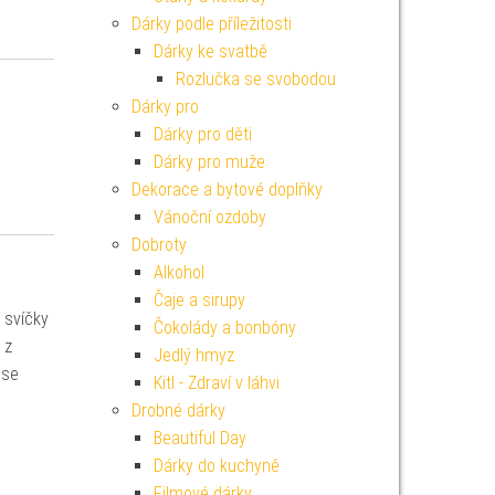
Dárky podle příležitosti
Dárky ke svatbě
Rozlučka se svobodou
Dárky pro
Dárky pro děti
Dárky pro muže
Dekorace a bytové doplňky
Vánoční ozdoby
Dobroty
Alkohol
Čaje a sirupy
 svíčky
Čokolády a bonbóny
 z
Jedlý hmyz
 se
Kitl - Zdraví v láhvi
Drobné dárky
Beautiful Day
Dárky do kuchyně
Filmové dárky