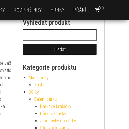
0
KY
RODINNÉ HRY
HRNKY
PŘÁNÍ
Vyhledat produkt
Vyhledávání
se váš
Kategorie produktu
světlo
deální
Akční ceny
ech.
Za 49
í
Dárky
o
Balení dárků
čka.
Dárkové krabičky
i.
Dárkové tašky
Jmenovky na dárky
Stuhy a kokardy