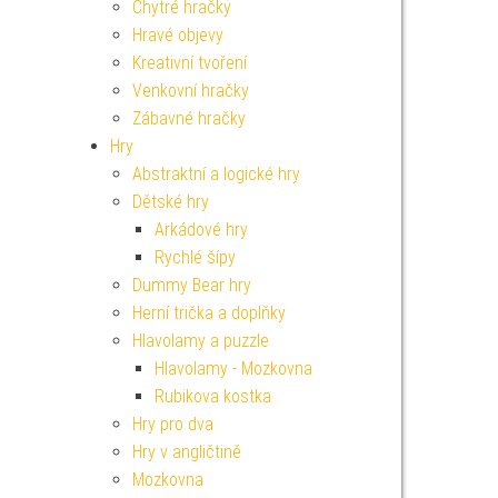
Chytré hračky
Hravé objevy
Kreativní tvoření
Venkovní hračky
Zábavné hračky
Hry
Abstraktní a logické hry
Dětské hry
Arkádové hry
Rychlé šípy
Dummy Bear hry
Herní trička a doplňky
Hlavolamy a puzzle
Hlavolamy - Mozkovna
Rubikova kostka
Hry pro dva
Hry v angličtině
Mozkovna