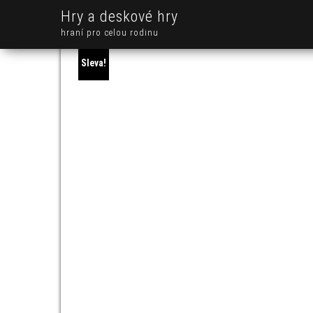
Hry a deskové hry
hraní pro celou rodinu
Sleva!