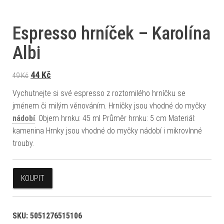
Espresso hrníček – Karolína
Albi
Původní cena byla: 49 Kč.
Aktuální cena je: 44 Kč.
44
Kč
49
Kč
Vychutnejte si své espresso z roztomilého hrníčku se
jménem či milým věnováním. Hrníčky jsou vhodné do myčky
nádobí
. Objem hrnku: 45 ml Průměr hrnku: 5 cm Materiál:
kamenina Hrnky jsou vhodné do myčky nádobí i mikrovlnné
trouby.
KOUPIT
SKU:
5051276515106