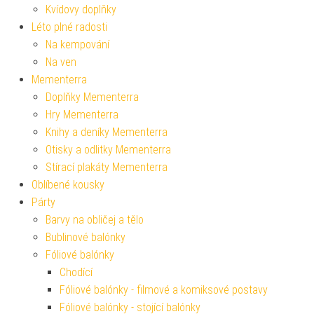
Kvídovy doplňky
Léto plné radosti
Na kempování
Na ven
Mementerra
Doplňky Mementerra
Hry Mementerra
Knihy a deníky Mementerra
Otisky a odlitky Mementerra
Stírací plakáty Mementerra
Oblíbené kousky
Párty
Barvy na obličej a tělo
Bublinové balónky
Fóliové balónky
Chodící
Fóliové balónky - filmové a komiksové postavy
Fóliové balónky - stojící balónky