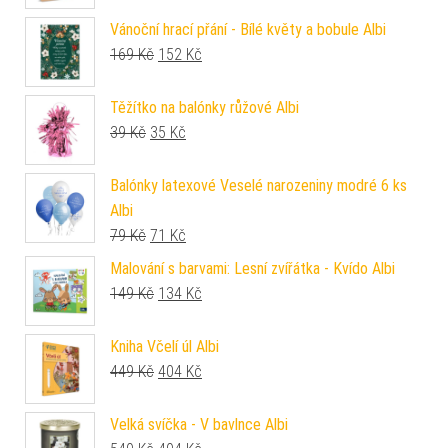
Vánoční hrací přání - Bílé květy a bobule Albi
Původní cena byla: 169 Kč.
Aktuální cena je: 152 Kč.
169
Kč
152
Kč
Těžítko na balónky růžové Albi
Původní cena byla: 39 Kč.
Aktuální cena je: 35 Kč.
39
Kč
35
Kč
Balónky latexové Veselé narozeniny modré 6 ks
Albi
Původní cena byla: 79 Kč.
Aktuální cena je: 71 Kč.
79
Kč
71
Kč
Malování s barvami: Lesní zvířátka - Kvído Albi
Původní cena byla: 149 Kč.
Aktuální cena je: 134 Kč.
149
Kč
134
Kč
Kniha Včelí úl Albi
Původní cena byla: 449 Kč.
Aktuální cena je: 404 Kč.
449
Kč
404
Kč
Velká svíčka - V bavlnce Albi