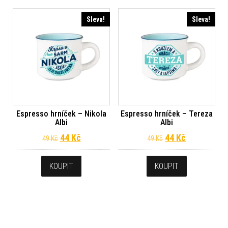
Sleva!
Sleva!
Espresso hrníček – Nikola
Espresso hrníček – Tereza
Albi
Albi
Původní cena byla: 49 Kč.
Aktuální cena je: 44 Kč.
Původní cena byl
Aktuální ce
44
Kč
44
Kč
49
Kč
49
Kč
KOUPIT
KOUPIT