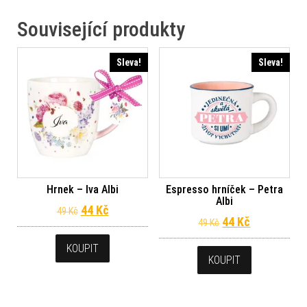
Související produkty
Sleva!
Sleva!
Hrnek – Iva Albi
Espresso hrníček – Petra
Albi
Původní cena byla: 49 Kč.
Aktuální cena je: 44 Kč.
44
Kč
49
Kč
Původní cena byl
Aktuální ce
44
Kč
49
Kč
KOUPIT
KOUPIT