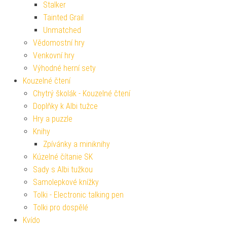
Stalker
Tainted Grail
Unmatched
Vědomostní hry
Venkovní hry
Výhodné herní sety
Kouzelné čtení
Chytrý školák - Kouzelné čtení
Doplňky k Albi tužce
Hry a puzzle
Knihy
Zpívánky a miniknihy
Kúzelné čítanie SK
Sady s Albi tužkou
Samolepkové knížky
Tolki - Electronic talking pen
Tolki pro dospělé
Kvído