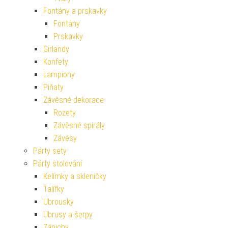
Fontány a prskavky
Fontány
Prskavky
Girlandy
Konfety
Lampiony
Piňaty
Závěsné dekorace
Rozety
Závěsné spirály
Závěsy
Párty sety
Párty stolování
Kelímky a skleničky
Talířky
Ubrousky
Ubrusy a šerpy
Zápichy