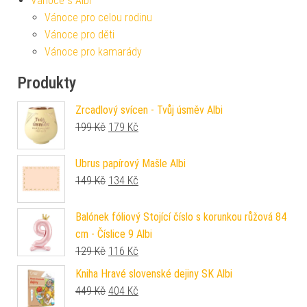
Vánoce s Albi
Vánoce pro celou rodinu
Vánoce pro děti
Vánoce pro kamarády
Produkty
Zrcadlový svícen - Tvůj úsměv Albi
Původní cena byla: 199 Kč.
Aktuální cena je: 179 Kč.
199
Kč
179
Kč
Ubrus papírový Mašle Albi
Původní cena byla: 149 Kč.
Aktuální cena je: 134 Kč.
149
Kč
134
Kč
Balónek fóliový Stojící číslo s korunkou růžová 84
cm - Číslice 9 Albi
Původní cena byla: 129 Kč.
Aktuální cena je: 116 Kč.
129
Kč
116
Kč
Kniha Hravé slovenské dejiny SK Albi
Původní cena byla: 449 Kč.
Aktuální cena je: 404 Kč.
449
Kč
404
Kč