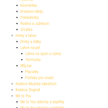
Kosmetika
Kreativní dárky
Pokladničky
Rodina a Jubileum
Zrcátka
Hrnky a lahve
Hrnky a šálky
Lahve na pití
Láhve na sport a výlety
Termosky
Můj bar
Placatky
Potřeby pro vinaře
Kolekce Mužská záležitost
Kolekce Originál
Me to You
Me to You dobroty a doplňky
Me to You plyšáci a polštáře