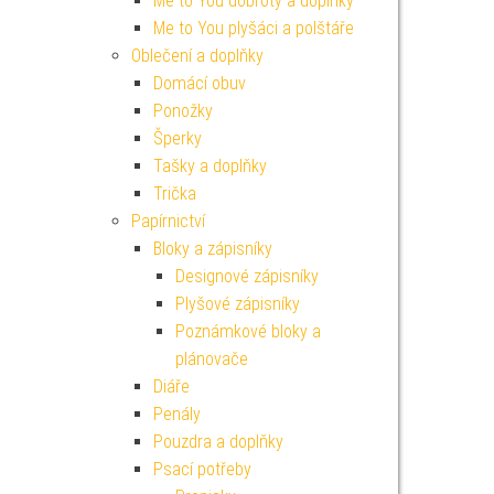
Me to You dobroty a doplňky
Me to You plyšáci a polštáře
Oblečení a doplňky
Domácí obuv
Ponožky
Šperky
Tašky a doplňky
Trička
Papírnictví
Bloky a zápisníky
Designové zápisníky
Plyšové zápisníky
Poznámkové bloky a
plánovače
Diáře
Penály
Pouzdra a doplňky
Psací potřeby