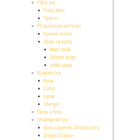
Párty hry
Párty Alias
Tipni si
Příslušenství ke hrám
Kovové mince
Obaly na karty
Malé obaly
Střední obaly
Velké obaly
Rodinné hry
Bang
Catan
Karak
Ubongo
Škola s hrou
Strategické hry
Apex Legends: Desková hra
Dragon Eclipse