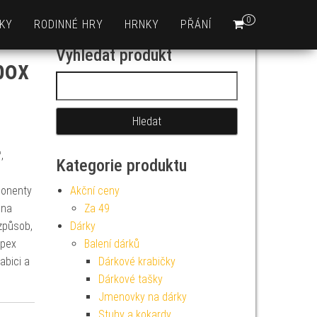
0
KY
RODINNÉ HRY
HRNKY
PŘÁNÍ
Vyhledat produkt
box
Vyhledávání
,
Kategorie produktu
ponenty
Akční ceny
 na
Za 49
způsob,
Dárky
Apex
Balení dárků
abici a
Dárkové krabičky
Dárkové tašky
Jmenovky na dárky
Stuhy a kokardy