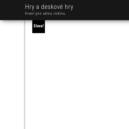
Hry a deskové hry
hraní pro celou rodinu
Sleva!