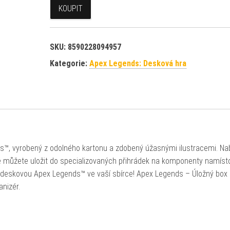
KOUPIT
SKU:
8590228094957
Kategorie:
Apex Legends: Desková hra
s™, vyrobený z odolného kartonu a zdobený úžasnými ilustracemi. Nab
é můžete uložit do specializovaných přihrádek na komponenty namíst
t deskovou Apex Legends™ ve vaší sbírce! Apex Legends – Úložný box
anizér.