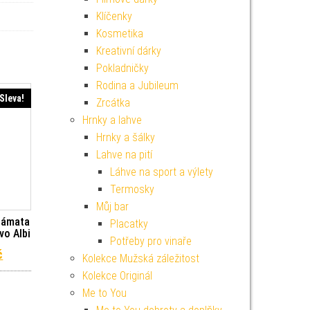
Klíčenky
Kosmetika
Kreativní dárky
Pokladničky
Rodina a Jubileum
Sleva!
Zrcátka
Hrnky a lahve
Hrnky a šálky
Lahve na pití
Láhve na sport a výlety
Termosky
Můj bar
rámata
Placatky
vo Albi
Potřeby pro vinaře
í cena byla: 1 099 Kč.
Aktuální cena je: 989 Kč.
č
Kolekce Mužská záležitost
Kolekce Originál
Me to You