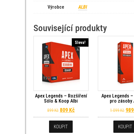
Výrobce
ALBI
Související produkty
Sleva!
Apex Legends – Rozšíření
Apex Legends –
Sólo & Koop Albi
pro zásoby 
Původní cena byla: 899 Kč.
Aktuální cena je: 809 Kč.
Pův
809
Kč
98
899
Kč
1 099
Kč
KOUPIT
KOUPIT