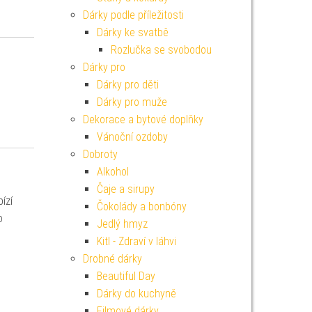
Dárky podle příležitosti
Dárky ke svatbě
Rozlučka se svobodou
Dárky pro
Dárky pro děti
Dárky pro muže
Dekorace a bytové doplňky
Vánoční ozdoby
Dobroty
Alkohol
Čaje a sirupy
ízí
Čokolády a bonbóny
o
Jedlý hmyz
Kitl - Zdraví v láhvi
Drobné dárky
Beautiful Day
Dárky do kuchyně
Filmové dárky