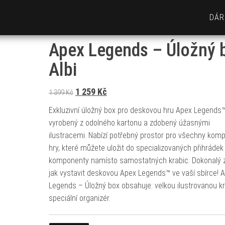
DÁR
Apex Legends – Úložný 
Albi
Původní cena byla: 1 399 Kč.
Aktuální cena je: 1 259 Kč.
1 259
Kč
1 399
Kč
Exkluzivní úložný box pro deskovou hru Apex Legends™
vyrobený z odolného kartonu a zdobený úžasnými
ilustracemi. Nabízí potřebný prostor pro všechny kom
hry, které můžete uložit do specializovaných přihrádek
komponenty namísto samostatných krabic. Dokonalý 
jak vystavit deskovou Apex Legends™ ve vaší sbírce! 
Legends – Úložný box obsahuje: velkou ilustrovanou kr
speciální organizér.