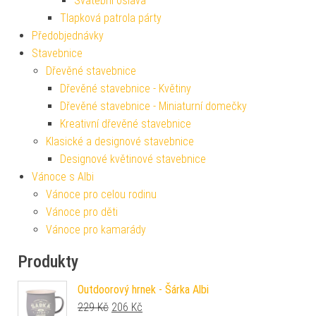
Svatební oslava
Tlapková patrola párty
Předobjednávky
Stavebnice
Dřevěné stavebnice
Dřevěné stavebnice - Květiny
Dřevěné stavebnice - Miniaturní domečky
Kreativní dřevěné stavebnice
Klasické a designové stavebnice
Designové květinové stavebnice
Vánoce s Albi
Vánoce pro celou rodinu
Vánoce pro děti
Vánoce pro kamarády
Produkty
Outdoorový hrnek - Šárka Albi
Původní cena byla: 229 Kč.
Aktuální cena je: 206 Kč.
229
Kč
206
Kč