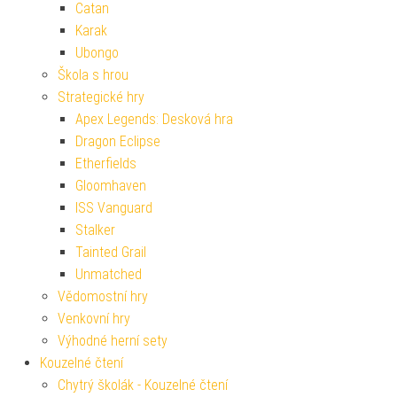
Catan
Karak
Ubongo
Škola s hrou
Strategické hry
Apex Legends: Desková hra
Dragon Eclipse
Etherfields
Gloomhaven
ISS Vanguard
Stalker
Tainted Grail
Unmatched
Vědomostní hry
Venkovní hry
Výhodné herní sety
Kouzelné čtení
Chytrý školák - Kouzelné čtení