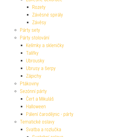
Rozety
Závěsné spirály
Závěsy
Párty sety
Párty stolování
Kelímky a skleničky
Talířky
Ubrousky
Ubrusy a šerpy
Zápichy
Ptákoviny
Sezónní párty
Čert a Mikuláš
Halloween
Pálení čarodějnic - párty
Tematické oslavy
Svatba a rozlučka