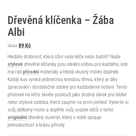
Dřevěná klíčenka – Žába
Albi
Původní cena byla: 99 Kč.
Aktuální cena je: 89 Kč.
89
Kč
99
Kč
Hledáte drobnost, která oživí vaše klíče nebo batoh? Naše
stylové
dřevěné klíčenky jsou ideální volbou pro každého, kdo
má rád
přírodní
materiály a hledá vkusný módní doplněk.
Každý kus vyniká jedinečnou kresbou dřeva, který je díky
zpracování i dostatečně odolný pro každodenní nošení. Tento
přívěsek na klíče skvěle poslouží jako drobný dárek pro blízké
nebo stylová ozdoba, která zaujme na první pohled. Vyberte si
svůj oblíbený motiv a doplňte svůj svazek klíčů o tento
originální
dřevěný suvenýr, který v sobě spojuje
jednoduchost a krásu přírody.