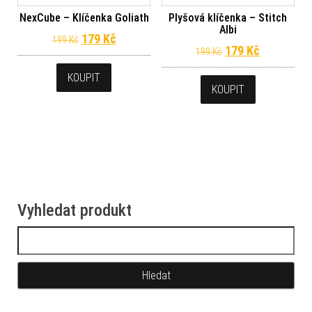
NexCube – Klíčenka Goliath
Plyšová klíčenka – Stitch
Albi
Původní cena byla: 199 Kč.
Aktuální cena je: 179 Kč.
179
Kč
199
Kč
Původní cena byl
Aktuální c
179
Kč
199
Kč
KOUPIT
KOUPIT
Vyhledat produkt
Vyhledávání