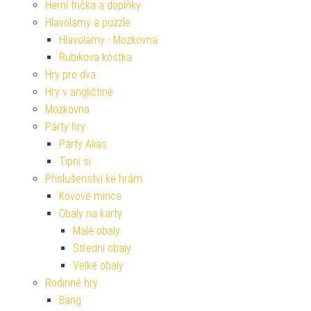
Herní trička a doplňky
Hlavolamy a puzzle
Hlavolamy - Mozkovna
Rubikova kostka
Hry pro dva
Hry v angličtině
Mozkovna
Párty hry
Párty Alias
Tipni si
Příslušenství ke hrám
Kovové mince
Obaly na karty
Malé obaly
Střední obaly
Velké obaly
Rodinné hry
Bang