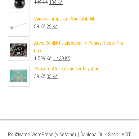
Původní cena byla: 149 Kč.
Aktuální cena je: 134 Kč.
149
Kč
134
Kč
Vánoční propiska - Sněhulák Albi
Původní cena byla: 89 Kč.
Aktuální cena je: 29 Kč.
89
Kč
29
Kč
Arcs: Konflikt a zhroucení v Pomezí Fox in the
box
Původní cena byla: 1 599 Kč.
Aktuální cena je: 1 439 Kč.
1 599
Kč
1 439
Kč
Pouzdro A6 - Zelené květiny Albi
Původní cena byla: 39 Kč.
Aktuální cena je: 35 Kč.
39
Kč
35
Kč
Používáme WordPress (v češtině).
|
Šablona: Bulk Shop
| ACIT