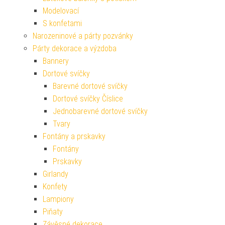
Modelovací
S konfetami
Narozeninové a párty pozvánky
Párty dekorace a výzdoba
Bannery
Dortové svíčky
Barevné dortové svíčky
Dortové svíčky Číslice
Jednobarevné dortové svíčky
Tvary
Fontány a prskavky
Fontány
Prskavky
Girlandy
Konfety
Lampiony
Piňaty
Závěsné dekorace