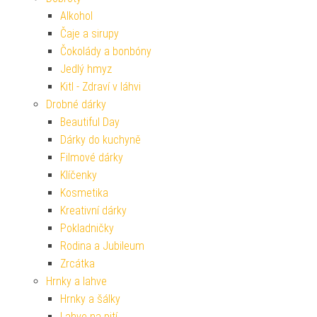
Alkohol
Čaje a sirupy
Čokolády a bonbóny
Jedlý hmyz
Kitl - Zdraví v láhvi
Drobné dárky
Beautiful Day
Dárky do kuchyně
Filmové dárky
Klíčenky
Kosmetika
Kreativní dárky
Pokladničky
Rodina a Jubileum
Zrcátka
Hrnky a lahve
Hrnky a šálky
Lahve na pití