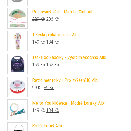
Pruhovaný vějíř - Matcha Club Albi
Původní cena byla: 229 Kč.
Aktuální cena je: 206 Kč.
229
Kč
206
Kč
Teleskopická vidlička Albi
Původní cena byla: 149 Kč.
Aktuální cena je: 134 Kč.
149
Kč
134
Kč
Taška do kabelky - Vydržím všechno Albi
Původní cena byla: 169 Kč.
Aktuální cena je: 152 Kč.
169
Kč
152
Kč
Retro mentolky - Pro zvýšení IQ Albi
Původní cena byla: 99 Kč.
Aktuální cena je: 89 Kč.
99
Kč
89
Kč
Me to You klíčenka - Modré korálky Albi
Původní cena byla: 149 Kč.
Aktuální cena je: 134 Kč.
149
Kč
134
Kč
Kotlík černý Albi