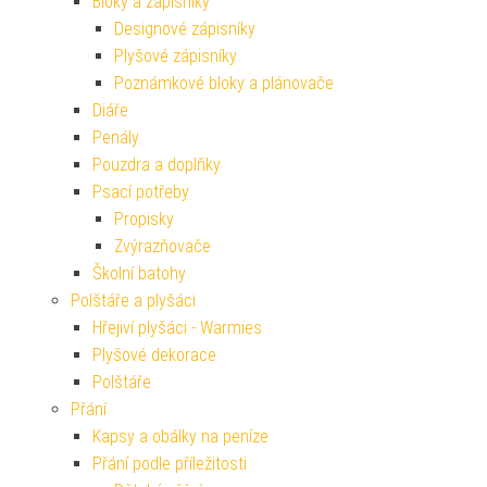
Bloky a zápisníky
Designové zápisníky
Plyšové zápisníky
Poznámkové bloky a plánovače
Diáře
Penály
Pouzdra a doplňky
Psací potřeby
Propisky
Zvýrazňovače
Školní batohy
Polštáře a plyšáci
Hřejiví plyšáci - Warmies
Plyšové dekorace
Polštáře
Přání
Kapsy a obálky na peníze
Přání podle příležitosti