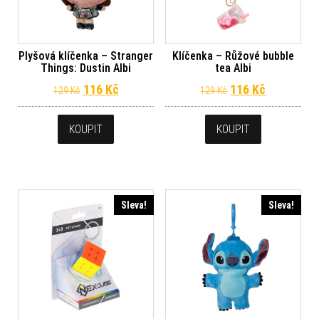
Plyšová klíčenka – Stranger
Klíčenka – Růžové bubble
Things: Dustin Albi
tea Albi
Původní cena byla: 129 Kč.
Aktuální cena je: 116 Kč.
Původní cena byl
Aktuální c
116
Kč
116
Kč
129
Kč
129
Kč
KOUPIT
KOUPIT
Sleva!
Sleva!