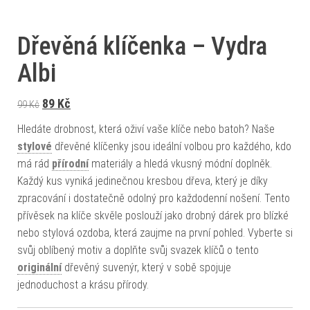
Dřevěná klíčenka – Vydra
Albi
Původní cena byla: 99 Kč.
Aktuální cena je: 89 Kč.
89
Kč
99
Kč
Hledáte drobnost, která oživí vaše klíče nebo batoh? Naše
stylové
dřevěné klíčenky jsou ideální volbou pro každého, kdo
má rád
přírodní
materiály a hledá vkusný módní doplněk.
Každý kus vyniká jedinečnou kresbou dřeva, který je díky
zpracování i dostatečně odolný pro každodenní nošení. Tento
přívěsek na klíče skvěle poslouží jako drobný dárek pro blízké
nebo stylová ozdoba, která zaujme na první pohled. Vyberte si
svůj oblíbený motiv a doplňte svůj svazek klíčů o tento
originální
dřevěný suvenýr, který v sobě spojuje
jednoduchost a krásu přírody.