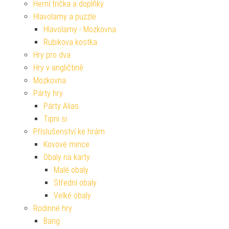
Herní trička a doplňky
Hlavolamy a puzzle
Hlavolamy - Mozkovna
Rubikova kostka
Hry pro dva
Hry v angličtině
Mozkovna
Párty hry
Párty Alias
Tipni si
Příslušenství ke hrám
Kovové mince
Obaly na karty
Malé obaly
Střední obaly
Velké obaly
Rodinné hry
Bang