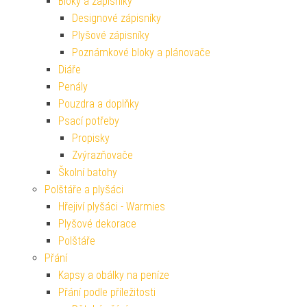
Bloky a zápisníky
Designové zápisníky
Plyšové zápisníky
Poznámkové bloky a plánovače
Diáře
Penály
Pouzdra a doplňky
Psací potřeby
Propisky
Zvýrazňovače
Školní batohy
Polštáře a plyšáci
Hřejiví plyšáci - Warmies
Plyšové dekorace
Polštáře
Přání
Kapsy a obálky na peníze
Přání podle příležitosti