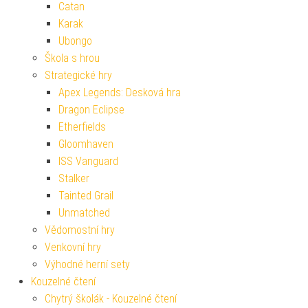
Catan
Karak
Ubongo
Škola s hrou
Strategické hry
Apex Legends: Desková hra
Dragon Eclipse
Etherfields
Gloomhaven
ISS Vanguard
Stalker
Tainted Grail
Unmatched
Vědomostní hry
Venkovní hry
Výhodné herní sety
Kouzelné čtení
Chytrý školák - Kouzelné čtení