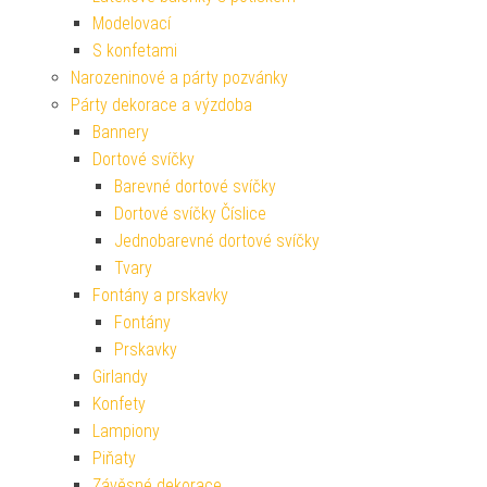
Modelovací
S konfetami
Narozeninové a párty pozvánky
Párty dekorace a výzdoba
Bannery
Dortové svíčky
Barevné dortové svíčky
Dortové svíčky Číslice
Jednobarevné dortové svíčky
Tvary
Fontány a prskavky
Fontány
Prskavky
Girlandy
Konfety
Lampiony
Piňaty
Závěsné dekorace