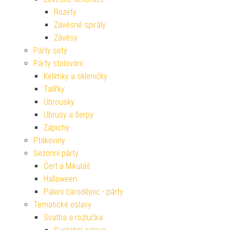
Rozety
Závěsné spirály
Závěsy
Párty sety
Párty stolování
Kelímky a skleničky
Talířky
Ubrousky
Ubrusy a šerpy
Zápichy
Ptákoviny
Sezónní párty
Čert a Mikuláš
Halloween
Pálení čarodějnic - párty
Tematické oslavy
Svatba a rozlučka