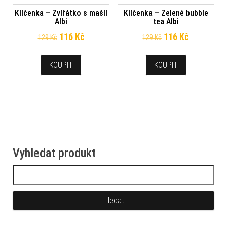
Klíčenka – Zvířátko s mašlí
Klíčenka – Zelené bubble
Albi
tea Albi
Původní cena byla: 129 Kč.
Aktuální cena je: 116 Kč.
Původní cena byl
Aktuální c
116
Kč
116
Kč
129
Kč
129
Kč
KOUPIT
KOUPIT
Vyhledat produkt
Vyhledávání