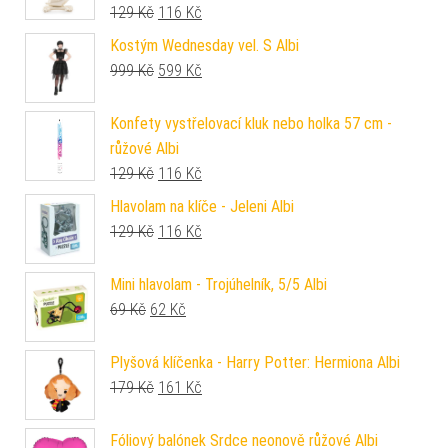
Původní cena byla: 129 Kč.
Aktuální cena je: 116 Kč.
129
Kč
116
Kč
Kostým Wednesday vel. S Albi
Původní cena byla: 999 Kč.
Aktuální cena je: 599 Kč.
999
Kč
599
Kč
Konfety vystřelovací kluk nebo holka 57 cm -
růžové Albi
Původní cena byla: 129 Kč.
Aktuální cena je: 116 Kč.
129
Kč
116
Kč
Hlavolam na klíče - Jeleni Albi
Původní cena byla: 129 Kč.
Aktuální cena je: 116 Kč.
129
Kč
116
Kč
Mini hlavolam - Trojúhelník, 5/5 Albi
Původní cena byla: 69 Kč.
Aktuální cena je: 62 Kč.
69
Kč
62
Kč
Plyšová klíčenka - Harry Potter: Hermiona Albi
Původní cena byla: 179 Kč.
Aktuální cena je: 161 Kč.
179
Kč
161
Kč
Fóliový balónek Srdce neonově růžové Albi