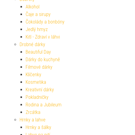
Alkohol
Čaje a sirupy
Čokolády a bonbóny
Jedlý hmyz
Kitl - Zdraví v láhvi
Drobné dárky
Beautiful Day
Dárky do kuchyně
Filmové dárky
Klíčenky
Kosmetika
Kreativní dárky
Pokladničky
Rodina a Jubileum
Zrcátka
Hrnky a lahve
Hrnky a šálky
Lahve na pití