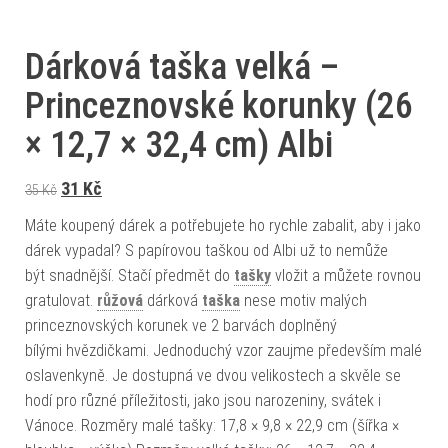
Dárková taška velká –
Princeznovské korunky (26
× 12,7 × 32,4 cm) Albi
Původní cena byla: 35 Kč.
Aktuální cena je: 31 Kč.
31
Kč
35
Kč
Máte koupený dárek a potřebujete ho rychle zabalit, aby i jako
dárek vypadal? S papírovou taškou od Albi už to nemůže
být snadnější. Stačí předmět do
tašky
vložit a můžete rovnou
gratulovat.
růžová
dárková
taška
nese motiv malých
princeznovských korunek ve 2 barvách doplněný
bílými hvězdičkami. Jednoduchý vzor zaujme především malé
oslavenkyně. Je dostupná ve dvou velikostech a skvěle se
hodí pro různé příležitosti, jako jsou narozeniny, svátek i
Vánoce. Rozměry malé tašky: 17,8 × 9,8 × 22,9 cm (šířka ×