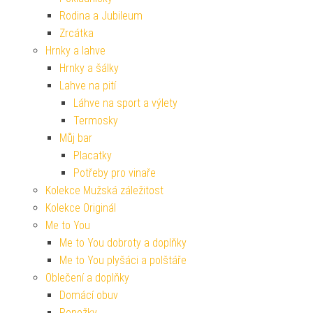
Rodina a Jubileum
Zrcátka
Hrnky a lahve
Hrnky a šálky
Lahve na pití
Láhve na sport a výlety
Termosky
Můj bar
Placatky
Potřeby pro vinaře
Kolekce Mužská záležitost
Kolekce Originál
Me to You
Me to You dobroty a doplňky
Me to You plyšáci a polštáře
Oblečení a doplňky
Domácí obuv
Ponožky