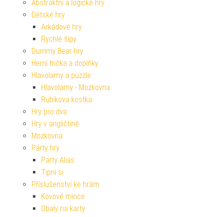
Abstraktní a logické hry
Dětské hry
Arkádové hry
Rychlé šípy
Dummy Bear hry
Herní trička a doplňky
Hlavolamy a puzzle
Hlavolamy - Mozkovna
Rubikova kostka
Hry pro dva
Hry v angličtině
Mozkovna
Párty hry
Párty Alias
Tipni si
Příslušenství ke hrám
Kovové mince
Obaly na karty