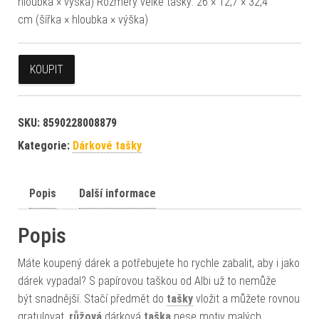
hloubka × výška) Rozměry velké tašky: 26 × 12,7 × 32,4
cm (šířka × hloubka × výška)
KOUPIT
SKU:
8590228008879
Kategorie:
Dárkové tašky
Popis
Další informace
Popis
Máte koupený dárek a potřebujete ho rychle zabalit, aby i jako
dárek vypadal? S papírovou taškou od Albi už to nemůže
být snadnější. Stačí předmět do
tašky
vložit a můžete rovnou
gratulovat.
růžová
dárková
taška
nese motiv malých