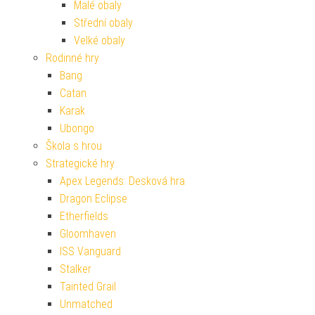
Malé obaly
Střední obaly
Velké obaly
Rodinné hry
Bang
Catan
Karak
Ubongo
Škola s hrou
Strategické hry
Apex Legends: Desková hra
Dragon Eclipse
Etherfields
Gloomhaven
ISS Vanguard
Stalker
Tainted Grail
Unmatched