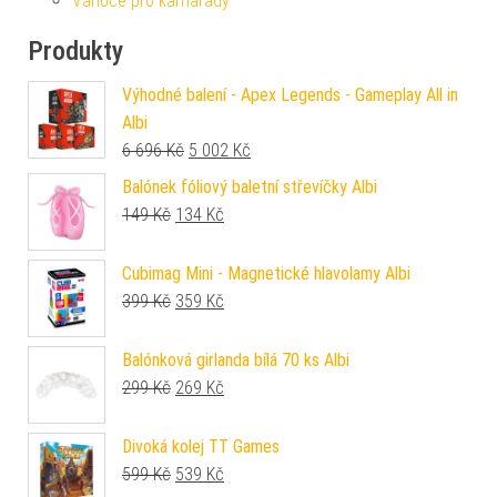
Vánoce pro kamarády
Produkty
Výhodné balení - Apex Legends - Gameplay All in
Albi
Původní cena byla: 6 696 Kč.
Aktuální cena je: 5 002 Kč.
6 696
Kč
5 002
Kč
Balónek fóliový baletní střevíčky Albi
Původní cena byla: 149 Kč.
Aktuální cena je: 134 Kč.
149
Kč
134
Kč
Cubimag Mini - Magnetické hlavolamy Albi
Původní cena byla: 399 Kč.
Aktuální cena je: 359 Kč.
399
Kč
359
Kč
Balónková girlanda bílá 70 ks Albi
Původní cena byla: 299 Kč.
Aktuální cena je: 269 Kč.
299
Kč
269
Kč
Divoká kolej TT Games
Původní cena byla: 599 Kč.
Aktuální cena je: 539 Kč.
599
Kč
539
Kč