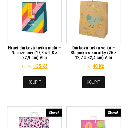
Hrací dárková taška malá –
Dárková taška velká –
Narozeniny (17,8 × 9,8 ×
Slepička s kuřátky (26 ×
22,9 cm) Albi
12,7 × 32,4 cm) Albi
Původní cena byla: 150 Kč.
Aktuální cena je: 135 Kč.
Původní cena byl
Aktuální ce
135
Kč
40
Kč
150
Kč
45
Kč
KOUPIT
KOUPIT
Sleva!
Sleva!