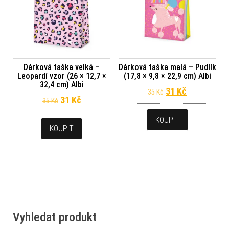
Dárková taška velká –
Dárková taška malá – Pudlík
Leopardí vzor (26 × 12,7 ×
(17,8 × 9,8 × 22,9 cm) Albi
32,4 cm) Albi
Původní cena byl
Aktuální ce
31
Kč
35
Kč
Původní cena byla: 35 Kč.
Aktuální cena je: 31 Kč.
31
Kč
35
Kč
KOUPIT
KOUPIT
Vyhledat produkt