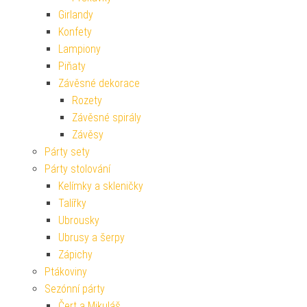
Girlandy
Konfety
Lampiony
Piňaty
Závěsné dekorace
Rozety
Závěsné spirály
Závěsy
Párty sety
Párty stolování
Kelímky a skleničky
Talířky
Ubrousky
Ubrusy a šerpy
Zápichy
Ptákoviny
Sezónní párty
Čert a Mikuláš