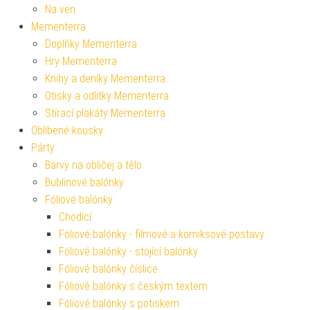
Na ven
Mementerra
Doplňky Mementerra
Hry Mementerra
Knihy a deníky Mementerra
Otisky a odlitky Mementerra
Stírací plakáty Mementerra
Oblíbené kousky
Párty
Barvy na obličej a tělo
Bublinové balónky
Fóliové balónky
Chodící
Fóliové balónky - filmové a komiksové postavy
Fóliové balónky - stojící balónky
Fóliové balónky číslice
Fóliové balónky s českým textem
Fóliové balónky s potiskem