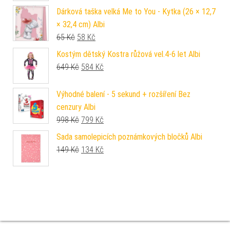
Dárková taška velká Me to You - Kytka (26 × 12,7
× 32,4 cm) Albi
Původní cena byla: 65 Kč.
Aktuální cena je: 58 Kč.
65
Kč
58
Kč
Kostým dětský Kostra růžová vel.4-6 let Albi
Původní cena byla: 649 Kč.
Aktuální cena je: 584 Kč.
649
Kč
584
Kč
Výhodné balení - 5 sekund + rozšíření Bez
cenzury Albi
Původní cena byla: 998 Kč.
Aktuální cena je: 799 Kč.
998
Kč
799
Kč
Sada samolepicích poznámkových bločků Albi
Původní cena byla: 149 Kč.
Aktuální cena je: 134 Kč.
149
Kč
134
Kč