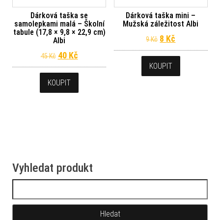
Dárková taška se
Dárková taška mini –
samolepkami malá – Školní
Mužská záležitost Albi
tabule (17,8 × 9,8 × 22,9 cm)
Původní cena byl
Aktuální cena
8
Kč
9
Kč
Albi
Původní cena byla: 45 Kč.
Aktuální cena je: 40 Kč.
40
Kč
45
Kč
KOUPIT
KOUPIT
Vyhledat produkt
Vyhledávání