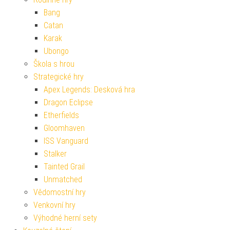
Bang
Catan
Karak
Ubongo
Škola s hrou
Strategické hry
Apex Legends: Desková hra
Dragon Eclipse
Etherfields
Gloomhaven
ISS Vanguard
Stalker
Tainted Grail
Unmatched
Vědomostní hry
Venkovní hry
Výhodné herní sety