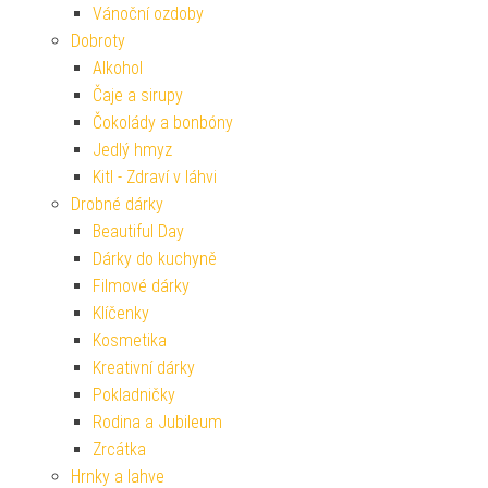
Vánoční ozdoby
Dobroty
Alkohol
Čaje a sirupy
Čokolády a bonbóny
Jedlý hmyz
Kitl - Zdraví v láhvi
Drobné dárky
Beautiful Day
Dárky do kuchyně
Filmové dárky
Klíčenky
Kosmetika
Kreativní dárky
Pokladničky
Rodina a Jubileum
Zrcátka
Hrnky a lahve