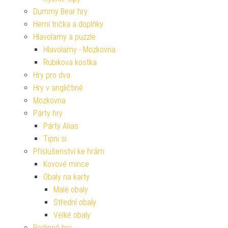
Dummy Bear hry
Herní trička a doplňky
Hlavolamy a puzzle
Hlavolamy - Mozkovna
Rubikova kostka
Hry pro dva
Hry v angličtině
Mozkovna
Párty hry
Párty Alias
Tipni si
Příslušenství ke hrám
Kovové mince
Obaly na karty
Malé obaly
Střední obaly
Velké obaly
Rodinné hry