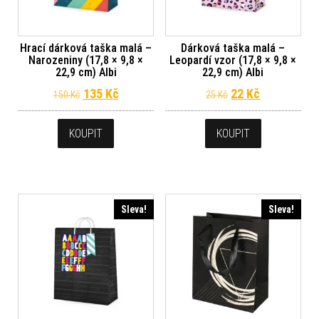
Hrací dárková taška malá –
Dárková taška malá –
Narozeniny (17,8 × 9,8 ×
Leopardí vzor (17,8 × 9,8 ×
22,9 cm) Albi
22,9 cm) Albi
Původní cena byla: 150 Kč.
Aktuální cena je: 135 Kč.
Původní cena byl
Aktuální ce
135
Kč
22
Kč
150
Kč
25
Kč
KOUPIT
KOUPIT
Sleva!
Sleva!