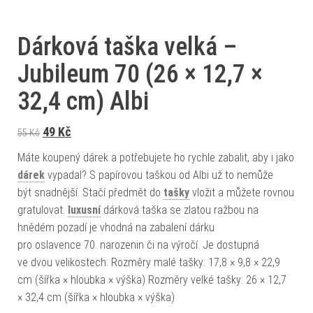
Dárková taška velká –
Jubileum 70 (26 × 12,7 ×
32,4 cm) Albi
Původní cena byla: 55 Kč.
Aktuální cena je: 49 Kč.
49
Kč
55
Kč
Máte koupený dárek a potřebujete ho rychle zabalit, aby i jako
dárek
vypadal? S papírovou taškou od Albi už to nemůže
být snadnější. Stačí předmět do
tašky
vložit a můžete rovnou
gratulovat.
luxusní
dárková taška se zlatou ražbou na
hnědém pozadí je vhodná na zabalení dárku
pro oslavence 70. narozenin či na výročí. Je dostupná
ve dvou velikostech: Rozměry malé tašky: 17,8 × 9,8 × 22,9
cm (šířka × hloubka × výška) Rozměry velké tašky: 26 × 12,7
× 32,4 cm (šířka × hloubka × výška)