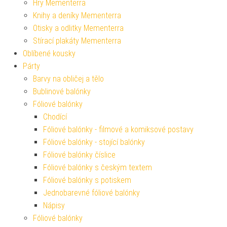
Hry Mementerra
Knihy a deníky Mementerra
Otisky a odlitky Mementerra
Stírací plakáty Mementerra
Oblíbené kousky
Párty
Barvy na obličej a tělo
Bublinové balónky
Fóliové balónky
Chodící
Fóliové balónky - filmové a komiksové postavy
Fóliové balónky - stojící balónky
Fóliové balónky číslice
Fóliové balónky s českým textem
Fóliové balónky s potiskem
Jednobarevné fóliové balónky
Nápisy
Fóliové balónky