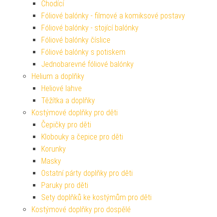
Chodící
Fóliové balónky - filmové a komiksové postavy
Fóliové balónky - stojící balónky
Fóliové balónky číslice
Fóliové balónky s potiskem
Jednobarevné fóliové balónky
Helium a doplňky
Heliové lahve
Těžítka a doplňky
Kostýmové doplňky pro děti
Čepičky pro děti
Klobouky a čepice pro děti
Korunky
Masky
Ostatní párty doplňky pro děti
Paruky pro děti
Sety doplňků ke kostýmům pro děti
Kostýmové doplňky pro dospělé