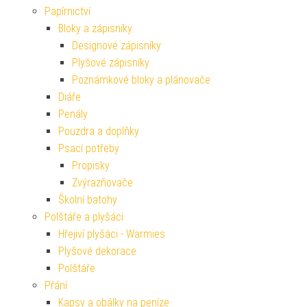
Papírnictví
Bloky a zápisníky
Designové zápisníky
Plyšové zápisníky
Poznámkové bloky a plánovače
Diáře
Penály
Pouzdra a doplňky
Psací potřeby
Propisky
Zvýrazňovače
Školní batohy
Polštáře a plyšáci
Hřejiví plyšáci - Warmies
Plyšové dekorace
Polštáře
Přání
Kapsy a obálky na peníze