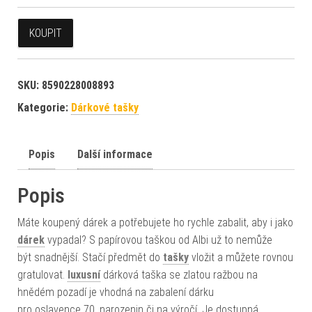
KOUPIT
SKU:
8590228008893
Kategorie:
Dárkové tašky
Popis
Další informace
Popis
Máte koupený dárek a potřebujete ho rychle zabalit, aby i jako
dárek
vypadal? S papírovou taškou od Albi už to nemůže
být snadnější. Stačí předmět do
tašky
vložit a můžete rovnou
gratulovat.
luxusní
dárková taška se zlatou ražbou na
hnědém pozadí je vhodná na zabalení dárku
pro oslavence 70. narozenin či na výročí. Je dostupná