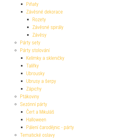
Piňaty
Závěsné dekorace
Rozety
Závěsné spirály
Závěsy
Párty sety
Párty stolování
Kelímky a skleničky
Talířky
Ubrousky
Ubrusy a šerpy
Zápichy
Ptákoviny
Sezónní párty
Čert a Mikuláš
Halloween
Pálení čarodějnic - párty
Tematické oslavy