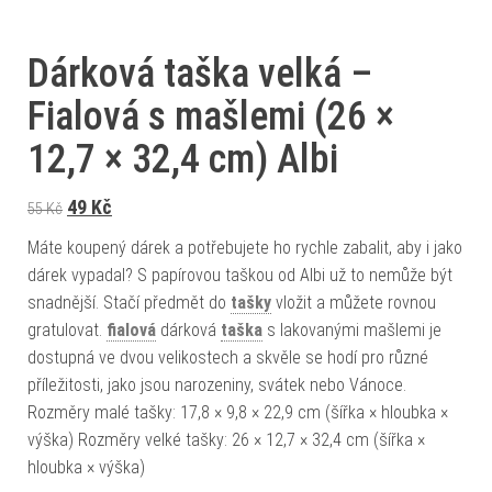
Dárková taška velká –
Fialová s mašlemi (26 ×
12,7 × 32,4 cm) Albi
Původní cena byla: 55 Kč.
Aktuální cena je: 49 Kč.
49
Kč
55
Kč
Máte koupený dárek a potřebujete ho rychle zabalit, aby i jako
dárek vypadal? S papírovou taškou od Albi už to nemůže být
snadnější. Stačí předmět do
tašky
vložit a můžete rovnou
gratulovat.
fialová
dárková
taška
s lakovanými mašlemi je
dostupná ve dvou velikostech a skvěle se hodí pro různé
příležitosti, jako jsou narozeniny, svátek nebo Vánoce.
Rozměry malé tašky: 17,8 × 9,8 × 22,9 cm (šířka × hloubka ×
výška) Rozměry velké tašky: 26 × 12,7 × 32,4 cm (šířka ×
hloubka × výška)