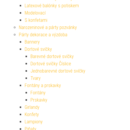
Latexové balónky s potiskem
Modelovací
S konfetami
Narozeninové a párty pozvánky
Párty dekorace a výzdoba
Bannery
Dortové svíčky
Barevné dortové svíčky
Dortové svíčky Číslice
Jednobarevné dortové svíčky
Tvary
Fontány a prskavky
Fontány
Prskavky
Girlandy
Konfety
Lampiony
Piňaty