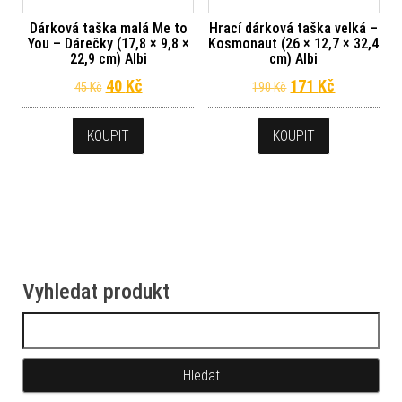
Dárková taška malá Me to
Hrací dárková taška velká –
You – Dárečky (17,8 × 9,8 ×
Kosmonaut (26 × 12,7 × 32,4
22,9 cm) Albi
cm) Albi
Původní cena byla: 45 Kč.
Aktuální cena je: 40 Kč.
Původní cena byl
Aktuální c
40
Kč
171
Kč
45
Kč
190
Kč
KOUPIT
KOUPIT
Vyhledat produkt
Vyhledávání