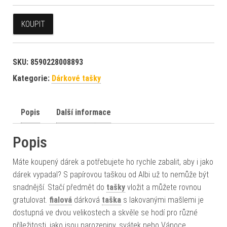
KOUPIT
SKU:
8590228008893
Kategorie:
Dárkové tašky
Popis
Další informace
Popis
Máte koupený dárek a potřebujete ho rychle zabalit, aby i jako
dárek vypadal? S papírovou taškou od Albi už to nemůže být
snadnější. Stačí předmět do
tašky
vložit a můžete rovnou
gratulovat.
fialová
dárková
taška
s lakovanými mašlemi je
dostupná ve dvou velikostech a skvěle se hodí pro různé
příležitosti, jako jsou narozeniny, svátek nebo Vánoce.