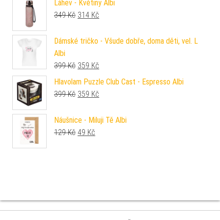
Láhev - Květiny Albi
Původní cena byla: 349 Kč.
Aktuální cena je: 314 Kč.
349
Kč
314
Kč
Dámské tričko - Všude dobře, doma děti, vel. L
Albi
Původní cena byla: 399 Kč.
Aktuální cena je: 359 Kč.
399
Kč
359
Kč
Hlavolam Puzzle Club Cast - Espresso Albi
Původní cena byla: 399 Kč.
Aktuální cena je: 359 Kč.
399
Kč
359
Kč
Náušnice - Miluji Tě Albi
Původní cena byla: 129 Kč.
Aktuální cena je: 49 Kč.
129
Kč
49
Kč