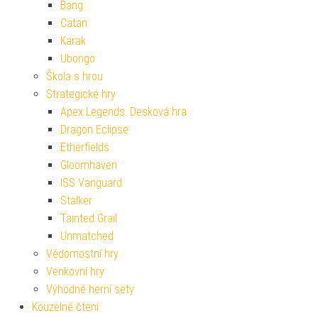
Bang
Catan
Karak
Ubongo
Škola s hrou
Strategické hry
Apex Legends: Desková hra
Dragon Eclipse
Etherfields
Gloomhaven
ISS Vanguard
Stalker
Tainted Grail
Unmatched
Vědomostní hry
Venkovní hry
Výhodné herní sety
Kouzelné čtení