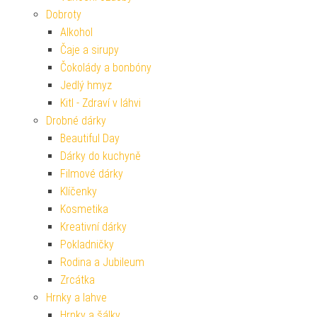
Dobroty
Alkohol
Čaje a sirupy
Čokolády a bonbóny
Jedlý hmyz
Kitl - Zdraví v láhvi
Drobné dárky
Beautiful Day
Dárky do kuchyně
Filmové dárky
Klíčenky
Kosmetika
Kreativní dárky
Pokladničky
Rodina a Jubileum
Zrcátka
Hrnky a lahve
Hrnky a šálky