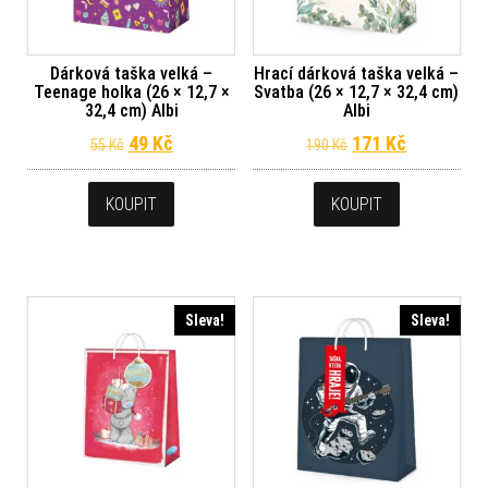
Dárková taška velká –
Hrací dárková taška velká –
Teenage holka (26 × 12,7 ×
Svatba (26 × 12,7 × 32,4 cm)
32,4 cm) Albi
Albi
Původní cena byla: 55 Kč.
Aktuální cena je: 49 Kč.
Původní cena byl
Aktuální c
49
Kč
171
Kč
55
Kč
190
Kč
KOUPIT
KOUPIT
Sleva!
Sleva!