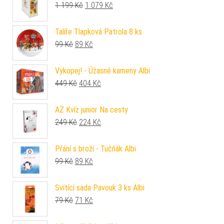
Původní cena byla: 1 199 Kč.
Aktuální cena je: 1 079 Kč.
1 199
Kč
1 079
Kč
Talíře Tlapková Patrola 8 ks
Původní cena byla: 99 Kč.
Aktuální cena je: 89 Kč.
99
Kč
89
Kč
Vykopej! - Úžasné kameny Albi
Původní cena byla: 449 Kč.
Aktuální cena je: 404 Kč.
449
Kč
404
Kč
AZ Kvíz junior Na cesty
Původní cena byla: 249 Kč.
Aktuální cena je: 224 Kč.
249
Kč
224
Kč
Přání s broží - Tučňák Albi
Původní cena byla: 99 Kč.
Aktuální cena je: 89 Kč.
99
Kč
89
Kč
Svítící sada Pavouk 3 ks Albi
Původní cena byla: 79 Kč.
Aktuální cena je: 71 Kč.
79
Kč
71
Kč