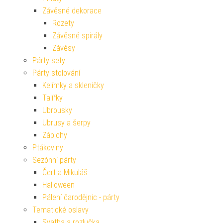
Závěsné dekorace
Rozety
Závěsné spirály
Závěsy
Párty sety
Párty stolování
Kelímky a skleničky
Talířky
Ubrousky
Ubrusy a šerpy
Zápichy
Ptákoviny
Sezónní párty
Čert a Mikuláš
Halloween
Pálení čarodějnic - párty
Tematické oslavy
Svatba a rozlučka