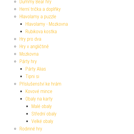
Dummy Bear hry
Herní trička a doplňky
Hlavolamy a puzzle
Hlavolamy - Mozkovna
Rubikova kostka
Hry pro dva
Hry v angličtině
Mozkovna
Párty hry
Párty Alias
Tipni si
Příslušenství ke hrám
Kovové mince
Obaly na karty
Malé obaly
Střední obaly
Velké obaly
Rodinné hry