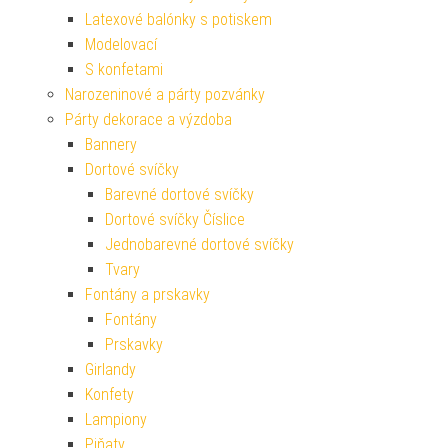
Latexové balónky s potiskem
Modelovací
S konfetami
Narozeninové a párty pozvánky
Párty dekorace a výzdoba
Bannery
Dortové svíčky
Barevné dortové svíčky
Dortové svíčky Číslice
Jednobarevné dortové svíčky
Tvary
Fontány a prskavky
Fontány
Prskavky
Girlandy
Konfety
Lampiony
Piňaty