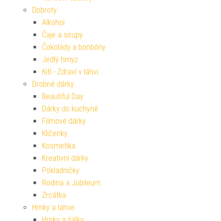
Dobroty
Alkohol
Čaje a sirupy
Čokolády a bonbóny
Jedlý hmyz
Kitl - Zdraví v láhvi
Drobné dárky
Beautiful Day
Dárky do kuchyně
Filmové dárky
Klíčenky
Kosmetika
Kreativní dárky
Pokladničky
Rodina a Jubileum
Zrcátka
Hrnky a lahve
Hrnky a šálky