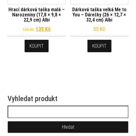
Hrací dárková taška malá –
Dárková taška velká Me to
Narozeniny (17,8 × 9,8 ×
You – Dárečky (26 × 12,7 ×
22,9 cm) Albi
32,4 cm) Albi
Původní cena byla: 150 Kč.
Aktuální cena je: 135 Kč.
135
Kč
55
Kč
150
Kč
KOUPIT
KOUPIT
Vyhledat produkt
Vyhledávání