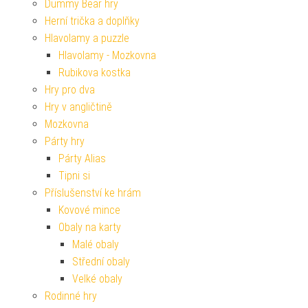
Dummy Bear hry
Herní trička a doplňky
Hlavolamy a puzzle
Hlavolamy - Mozkovna
Rubikova kostka
Hry pro dva
Hry v angličtině
Mozkovna
Párty hry
Párty Alias
Tipni si
Příslušenství ke hrám
Kovové mince
Obaly na karty
Malé obaly
Střední obaly
Velké obaly
Rodinné hry