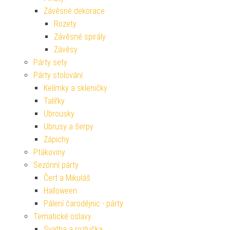
Závěsné dekorace
Rozety
Závěsné spirály
Závěsy
Párty sety
Párty stolování
Kelímky a skleničky
Talířky
Ubrousky
Ubrusy a šerpy
Zápichy
Ptákoviny
Sezónní párty
Čert a Mikuláš
Halloween
Pálení čarodějnic - párty
Tematické oslavy
Svatba a rozlučka