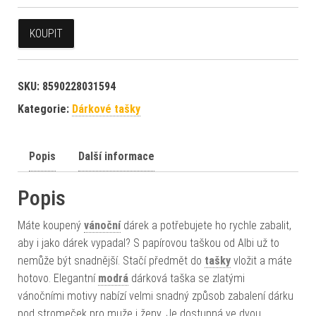
KOUPIT
SKU:
8590228031594
Kategorie:
Dárkové tašky
Popis
Další informace
Popis
Máte koupený
vánoční
dárek a potřebujete ho rychle zabalit,
aby i jako dárek vypadal? S papírovou taškou od Albi už to
nemůže být snadnější. Stačí předmět do
tašky
vložit a máte
hotovo. Elegantní
modrá
dárková taška se zlatými
vánočními motivy nabízí velmi snadný způsob zabalení dárku
pod stromeček pro muže i ženy. Je dostupná ve dvou