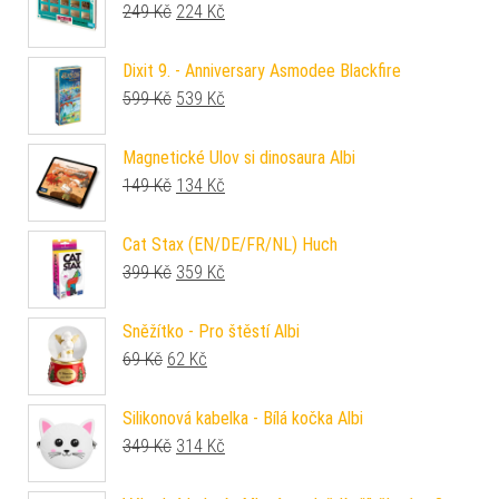
Původní cena byla: 249 Kč.
Aktuální cena je: 224 Kč.
249
Kč
224
Kč
Dixit 9. - Anniversary Asmodee Blackfire
Původní cena byla: 599 Kč.
Aktuální cena je: 539 Kč.
599
Kč
539
Kč
Magnetické Ulov si dinosaura Albi
Původní cena byla: 149 Kč.
Aktuální cena je: 134 Kč.
149
Kč
134
Kč
Cat Stax (EN/DE/FR/NL) Huch
Původní cena byla: 399 Kč.
Aktuální cena je: 359 Kč.
399
Kč
359
Kč
Sněžítko - Pro štěstí Albi
Původní cena byla: 69 Kč.
Aktuální cena je: 62 Kč.
69
Kč
62
Kč
Silikonová kabelka - Bílá kočka Albi
Původní cena byla: 349 Kč.
Aktuální cena je: 314 Kč.
349
Kč
314
Kč