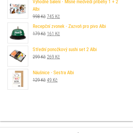
Výhodné balení - Mlsné medvědí příběhy 1 + 2
Albi
Původní cena byla: 998 Kč.
Aktuální cena je: 745 Kč.
998
Kč
745
Kč
Recepční zvonek - Zazvoň pro pivo Albi
Původní cena byla: 179 Kč.
Aktuální cena je: 161 Kč.
179
Kč
161
Kč
Střední ponožkový sushi set 2 Albi
Původní cena byla: 299 Kč.
Aktuální cena je: 269 Kč.
299
Kč
269
Kč
Náušnice - Sestra Albi
Původní cena byla: 129 Kč.
Aktuální cena je: 49 Kč.
129
Kč
49
Kč