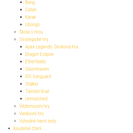
Bang
Catan
Karak
Ubongo
Škola s hrou
Strategické hry
Apex Legends: Desková hra
Dragon Eclipse
Etherfields
Gloomhaven
ISS Vanguard
Stalker
Tainted Grail
Unmatched
Vědomostní hry
Venkovní hry
Výhodné herní sety
Kouzelné čtení