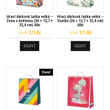
Hrací dárková taška velká –
Hrací dárková taška velká –
Žena s květinou (26 × 12,7 ×
Svatba (26 × 12,7 × 32,4 cm)
32,4 cm) Albi
Albi
Původní cena byla: 190 Kč.
Aktuální cena je: 171 Kč.
Původní cena byl
Aktuální c
171
Kč
171
Kč
190
Kč
190
Kč
KOUPIT
KOUPIT
Sleva!