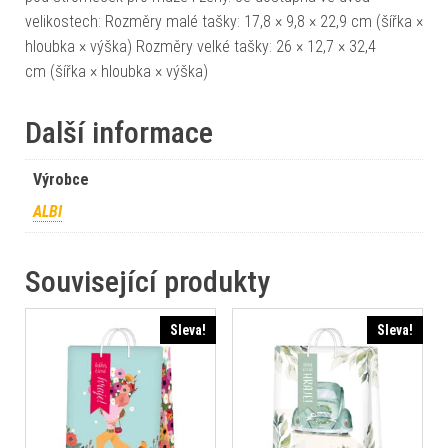
velikostech: Rozměry malé tašky: 17,8 × 9,8 × 22,9 cm (šířka ×
hloubka × výška) Rozměry velké tašky: 26 × 12,7 × 32,4
cm (šířka × hloubka × výška)
Další informace
Výrobce
ALBI
Související produkty
Sleva!
Sleva!