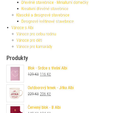
Dřevěné stavebnice - Miniaturní domečky
Kreativní dřevěné stavebnice
Klasické a designové stavebnice
Designové květinové stavebnice
Vánoce s Albi
Vánoce pro celou rodinu
Vánoce pro děti
Vánoce pro kamarády
Produkty
Blok - Srdce s třešní Albi
Původní cena byla: 129 Kč.
Aktuální cena je: 116 Kč.
129
Kč
116
Kč
Outdoorový hrnek - Jitka Albi
Původní cena byla: 229 Kč.
Aktuální cena je: 206 Kč.
229
Kč
206
Kč
Červený blok - B Albi