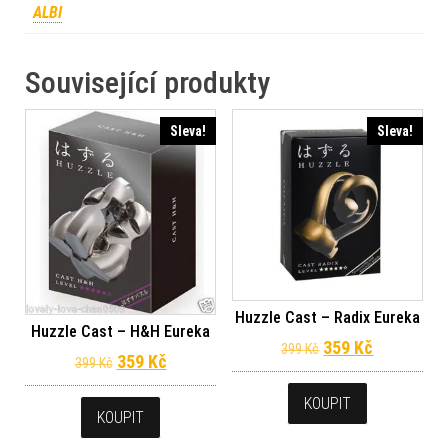
ALBI
Související produkty
Sleva!
Sleva!
Huzzle Cast – Radix Eureka
Huzzle Cast – H&H Eureka
Původní cena byl
Aktuální c
359
Kč
399
Kč
Původní cena byla: 399 Kč.
Aktuální cena je: 359 Kč.
359
Kč
399
Kč
KOUPIT
KOUPIT