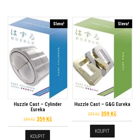
Sleva!
Sleva!
Huzzle Cast – Cylinder
Huzzle Cast – G&G Eureka
Eureka
Původní cena byl
Aktuální c
359
Kč
399
Kč
Původní cena byla: 399 Kč.
Aktuální cena je: 359 Kč.
359
Kč
399
Kč
KOUPIT
KOUPIT