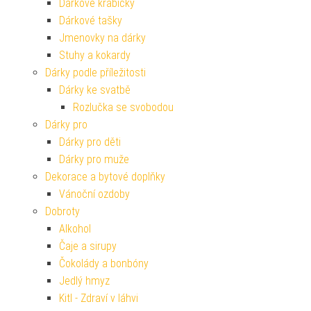
Dárkové krabičky
Dárkové tašky
Jmenovky na dárky
Stuhy a kokardy
Dárky podle příležitosti
Dárky ke svatbě
Rozlučka se svobodou
Dárky pro
Dárky pro děti
Dárky pro muže
Dekorace a bytové doplňky
Vánoční ozdoby
Dobroty
Alkohol
Čaje a sirupy
Čokolády a bonbóny
Jedlý hmyz
Kitl - Zdraví v láhvi