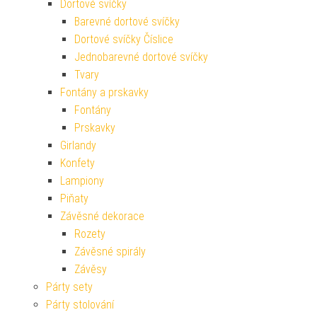
Dortové svíčky
Barevné dortové svíčky
Dortové svíčky Číslice
Jednobarevné dortové svíčky
Tvary
Fontány a prskavky
Fontány
Prskavky
Girlandy
Konfety
Lampiony
Piňaty
Závěsné dekorace
Rozety
Závěsné spirály
Závěsy
Párty sety
Párty stolování