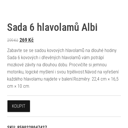
Sada 6 hlavolamů Albi
Původní cena byla: 299 Kč.
Aktuální cena je: 269 Kč.
269
Kč
299
Kč
Zabavte se se sadou kovových hlavolamů na dlouhé hodiny.
Sada 6 kovových i dřevěných hlavolamů vám potrápí
mozkové závity na dlouhou dobu. Procvičíte si jemnou
motoriku, logické myšlení i svou trpělivost.Návod na vyřešení
každého hlavolamu najdete v balení.Rozměry: 22,4 cm × 16,5
cm × 10 cm.
KOUPIT
SKU:
8590228047427