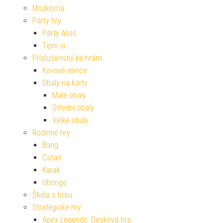
Mozkovna
Párty hry
Párty Alias
Tipni si
Příslušenství ke hrám
Kovové mince
Obaly na karty
Malé obaly
Střední obaly
Velké obaly
Rodinné hry
Bang
Catan
Karak
Ubongo
Škola s hrou
Strategické hry
Apex Legends: Desková hra