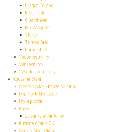
Dragon Eclipse
Etherfields
Gloomhaven
ISS Vanguard
Stalker
Tainted Grail
Unmatched
Vědomostní hry
Venkovní hry
Výhodné herní sety
Kouzelné čtení
Chytrý školák - Kouzelné čtení
Doplňky k Albi tužce
Hry a puzzle
Knihy
Zpívánky a miniknihy
Kúzelné čítanie SK
Sady s Albi tužkou