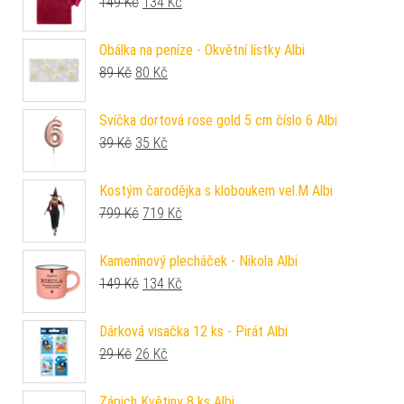
Původní cena byla: 149 Kč.
Aktuální cena je: 134 Kč.
149
Kč
134
Kč
Obálka na peníze - Okvětní lístky Albi
Původní cena byla: 89 Kč.
Aktuální cena je: 80 Kč.
89
Kč
80
Kč
Svíčka dortová rose gold 5 cm číslo 6 Albi
Původní cena byla: 39 Kč.
Aktuální cena je: 35 Kč.
39
Kč
35
Kč
Kostým čarodějka s kloboukem vel.M Albi
Původní cena byla: 799 Kč.
Aktuální cena je: 719 Kč.
799
Kč
719
Kč
Kameninový plecháček - Nikola Albi
Původní cena byla: 149 Kč.
Aktuální cena je: 134 Kč.
149
Kč
134
Kč
Dárková visačka 12 ks - Pirát Albi
Původní cena byla: 29 Kč.
Aktuální cena je: 26 Kč.
29
Kč
26
Kč
Zápich Květiny 8 ks Albi