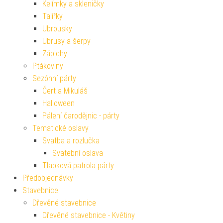
Kelímky a skleničky
Talířky
Ubrousky
Ubrusy a šerpy
Zápichy
Ptákoviny
Sezónní párty
Čert a Mikuláš
Halloween
Pálení čarodějnic - párty
Tematické oslavy
Svatba a rozlučka
Svatební oslava
Tlapková patrola párty
Předobjednávky
Stavebnice
Dřevěné stavebnice
Dřevěné stavebnice - Květiny