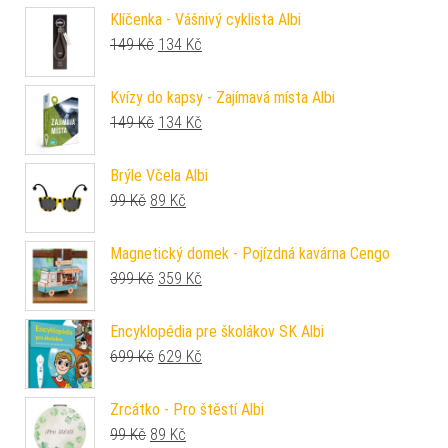
Klíčenka - Vášnivý cyklista Albi
Původní cena byla: 149 Kč.
Aktuální cena je: 134 Kč.
149
Kč
134
Kč
Kvízy do kapsy - Zajímavá místa Albi
Původní cena byla: 149 Kč.
Aktuální cena je: 134 Kč.
149
Kč
134
Kč
Brýle Včela Albi
Původní cena byla: 99 Kč.
Aktuální cena je: 89 Kč.
99
Kč
89
Kč
Magnetický domek - Pojízdná kavárna Cengo
Původní cena byla: 399 Kč.
Aktuální cena je: 359 Kč.
399
Kč
359
Kč
Encyklopédia pre školákov SK Albi
Původní cena byla: 699 Kč.
Aktuální cena je: 629 Kč.
699
Kč
629
Kč
Zrcátko - Pro štěstí Albi
Původní cena byla: 99 Kč.
Aktuální cena je: 89 Kč.
99
Kč
89
Kč