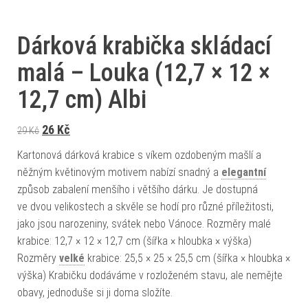
Dárková krabička skládací
malá – Louka (12,7 × 12 ×
12,7 cm) Albi
Původní cena byla: 29 Kč.
Aktuální cena je: 26 Kč.
26
Kč
29
Kč
Kartonová dárková krabice s víkem ozdobeným mašlí a
něžným květinovým motivem nabízí snadný a
elegantní
způsob zabalení menšího i většího dárku. Je dostupná
ve dvou velikostech a skvěle se hodí pro různé příležitosti,
jako jsou narozeniny, svátek nebo Vánoce. Rozměry malé
krabice: 12,7 × 12 × 12,7 cm (šířka × hloubka × výška)
Rozměry
velké
krabice: 25,5 × 25 × 25,5 cm (šířka × hloubka ×
výška) Krabičku dodáváme v rozloženém stavu, ale nemějte
obavy, jednoduše si ji doma složíte.