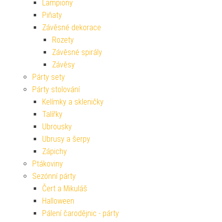
Lampiony
Piňaty
Závěsné dekorace
Rozety
Závěsné spirály
Závěsy
Párty sety
Párty stolování
Kelímky a skleničky
Talířky
Ubrousky
Ubrusy a šerpy
Zápichy
Ptákoviny
Sezónní párty
Čert a Mikuláš
Halloween
Pálení čarodějnic - párty