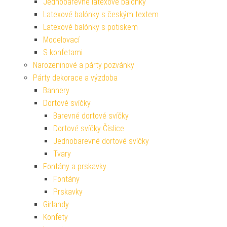
Jednobarevné latexové balónky
Latexové balónky s českým textem
Latexové balónky s potiskem
Modelovací
S konfetami
Narozeninové a párty pozvánky
Párty dekorace a výzdoba
Bannery
Dortové svíčky
Barevné dortové svíčky
Dortové svíčky Číslice
Jednobarevné dortové svíčky
Tvary
Fontány a prskavky
Fontány
Prskavky
Girlandy
Konfety