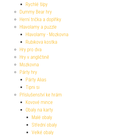
Rychlé šípy
Dummy Bear hry
Herní trička a doplňky
Hlavolamy a puzzle
Hlavolamy - Mozkovna
Rubikova kostka
Hry pro dva
Hry v angličtině
Mozkovna
Párty hry
Párty Alias
Tipni si
Příslušenství ke hrám
Kovové mince
Obaly na karty
Malé obaly
Střední obaly
Velké obaly