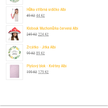
Hůlka stříbrná srdíčko Albi
Původní cena byla: 49 Kč.
Aktuální cena je: 44 Kč.
49
Kč
44
Kč
Klobouk Muchomůrka červená Albi
Původní cena byla: 249 Kč.
Aktuální cena je: 224 Kč.
249
Kč
224
Kč
Zrcátko - Jitka Albi
Původní cena byla: 99 Kč.
Aktuální cena je: 89 Kč.
99
Kč
89
Kč
Plyšový blok - Květiny Albi
Původní cena byla: 199 Kč.
Aktuální cena je: 179 Kč.
199
Kč
179
Kč