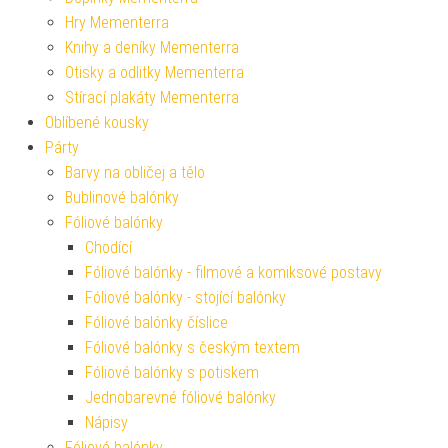
Hry Mementerra
Knihy a deníky Mementerra
Otisky a odlitky Mementerra
Stírací plakáty Mementerra
Oblíbené kousky
Párty
Barvy na obličej a tělo
Bublinové balónky
Fóliové balónky
Chodící
Fóliové balónky - filmové a komiksové postavy
Fóliové balónky - stojící balónky
Fóliové balónky číslice
Fóliové balónky s českým textem
Fóliové balónky s potiskem
Jednobarevné fóliové balónky
Nápisy
Fóliové balónky