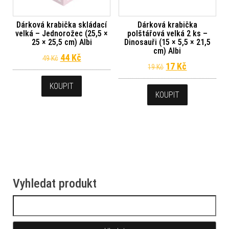
Dárková krabička skládací
Dárková krabička
velká – Jednorožec (25,5 ×
polštářová velká 2 ks –
25 × 25,5 cm) Albi
Dinosauři (15 × 5,5 × 21,5
cm) Albi
Původní cena byla: 49 Kč.
Aktuální cena je: 44 Kč.
44
Kč
49
Kč
Původní cena byl
Aktuální ce
17
Kč
19
Kč
KOUPIT
KOUPIT
Vyhledat produkt
Vyhledávání