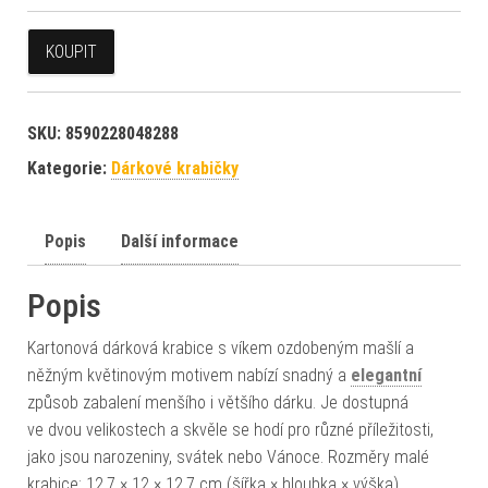
KOUPIT
SKU:
8590228048288
Kategorie:
Dárkové krabičky
Popis
Další informace
Popis
Kartonová dárková krabice s víkem ozdobeným mašlí a
něžným květinovým motivem nabízí snadný a
elegantní
způsob zabalení menšího i většího dárku. Je dostupná
ve dvou velikostech a skvěle se hodí pro různé příležitosti,
jako jsou narozeniny, svátek nebo Vánoce. Rozměry malé
krabice: 12,7 × 12 × 12,7 cm (šířka × hloubka × výška)