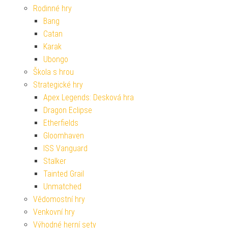
Rodinné hry
Bang
Catan
Karak
Ubongo
Škola s hrou
Strategické hry
Apex Legends: Desková hra
Dragon Eclipse
Etherfields
Gloomhaven
ISS Vanguard
Stalker
Tainted Grail
Unmatched
Vědomostní hry
Venkovní hry
Výhodné herní sety