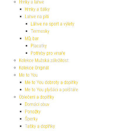
Hrnky a lahve
Hrnky a šálky
Lahve na pití
Láhve na sport a výlety
Termosky
Můj bar
Placatky
Potřeby pro vinaře
Kolekce Mužská záležitost
Kolekce Originál
Me to You
Me to You dobroty a doplňky
Me to You plyšáci a polštáře
Oblečení a doplňky
Domácí obuv
Ponožky
Šperky
Tašky a doplňky