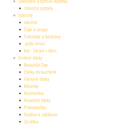
Dekorace a bytové doplňky
Vánoční ozdoby
Dobroty
Alkohol
Čaje a sirupy
Čokolády a bonbóny
Jedlý hmyz
Kitl - Zdraví v láhvi
Drobné dárky
Beautiful Day
Dárky do kuchyně
Filmové dárky
Klíčenky
Kosmetika
Kreativní dárky
Pokladničky
Rodina a Jubileum
Zrcátka