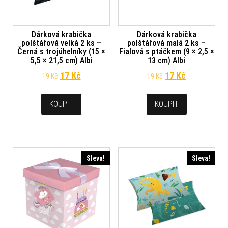
Dárková krabička
Dárková krabička
polštářová velká 2 ks –
polštářová malá 2 ks –
Černá s trojúhelníky (15 ×
Fialová s ptáčkem (9 × 2,5 ×
5,5 × 21,5 cm) Albi
13 cm) Albi
Původní cena byla: 19 Kč.
Aktuální cena je: 17 Kč.
Původní cena byl
Aktuální ce
17
Kč
17
Kč
19
Kč
19
Kč
KOUPIT
KOUPIT
Sleva!
Sleva!