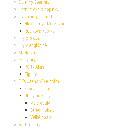
Dummy Bear hry
Herní trička a doplňky
Hlavolamy a puzzle
Hlavolamy - Mozkovna
Rubikova kostka
Hry pro dva
Hry v angličtině
Mozkovna
Párty hry
Párty Alias
Tipni si
Příslušenství ke hrám
Kovové mince
Obaly na karty
Malé obaly
Střední obaly
Velké obaly
Rodinné hry