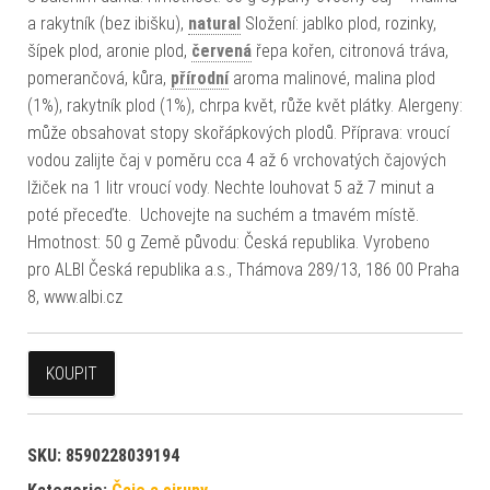
a rakytník (bez ibišku),
natural
Složení: jablko plod, rozinky,
šípek plod, aronie plod,
červená
řepa kořen, citronová tráva,
pomerančová, kůra,
přírodní
aroma malinové, malina plod
(1%), rakytník plod (1%), chrpa květ, růže květ plátky. Alergeny:
může obsahovat stopy skořápkových plodů. Příprava: vroucí
vodou zalijte čaj v poměru cca 4 až 6 vrchovatých čajových
lžiček na 1 litr vroucí vody. Nechte louhovat 5 až 7 minut a
poté přeceďte. Uchovejte na suchém a tmavém místě.
Hmotnost: 50 g Země původu: Česká republika. Vyrobeno
pro ALBI Česká republika a.s., Thámova 289/13, 186 00 Praha
8, www.albi.cz
KOUPIT
SKU:
8590228039194