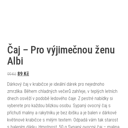
Čaj – Pro výjimečnou ženu
Albi
Původní cena byla: 99 Kč.
Aktuální cena je: 89 Kč.
89
Kč
99
Kč
Dárkový čaj v krabičce je ideální dárek pro nejednoho
zmrzlíka. Během chladných večerů zahřeje, v teplých letních
dnech osvěží v podobě ledového čaje. Z pestré nabídky si
vyberete pro každou blízkou osobu. Sypaný ovocný čaj s
příchutí maliny a rakytníku je bez ibišku a je balen v dárkové
květinové krabičce s milým textem. Odpadá vám tak starost
s balením dárku. Hmotnost: 50 g Sypaný ovocný čaj – malina