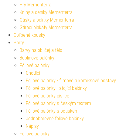
Hry Mementerra
Knihy a deníky Mementerra
Otisky a odlitky Mementerra
Stírací plakáty Mementerra
Oblíbené kousky
Párty
Barvy na obličej a tělo
Bublinové balónky
Fóliové balónky
Chodící
Fóliové balónky - filmové a komiksové postavy
Fóliové balónky - stojící balónky
Fóliové balónky číslice
Fóliové balónky s českým textem
Fóliové balónky s potiskem
Jednobarevné fóliové balónky
Nápisy
Fóliové balónky