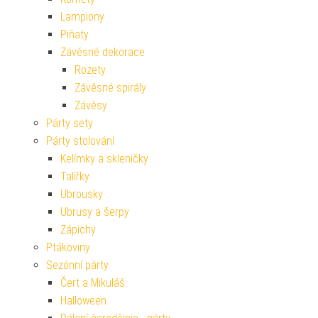
Lampiony
Piňaty
Závěsné dekorace
Rozety
Závěsné spirály
Závěsy
Párty sety
Párty stolování
Kelímky a skleničky
Talířky
Ubrousky
Ubrusy a šerpy
Zápichy
Ptákoviny
Sezónní párty
Čert a Mikuláš
Halloween