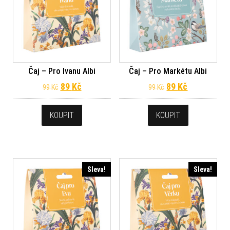
Čaj – Pro Ivanu Albi
Čaj – Pro Markétu Albi
Původní cena byla: 99 Kč.
Aktuální cena je: 89 Kč.
Původní cena byl
Aktuální ce
89
Kč
89
Kč
99
Kč
99
Kč
KOUPIT
KOUPIT
Sleva!
Sleva!