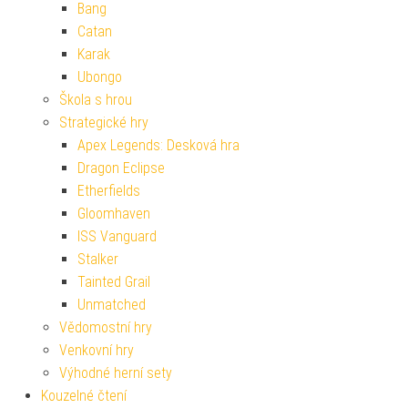
Bang
Catan
Karak
Ubongo
Škola s hrou
Strategické hry
Apex Legends: Desková hra
Dragon Eclipse
Etherfields
Gloomhaven
ISS Vanguard
Stalker
Tainted Grail
Unmatched
Vědomostní hry
Venkovní hry
Výhodné herní sety
Kouzelné čtení