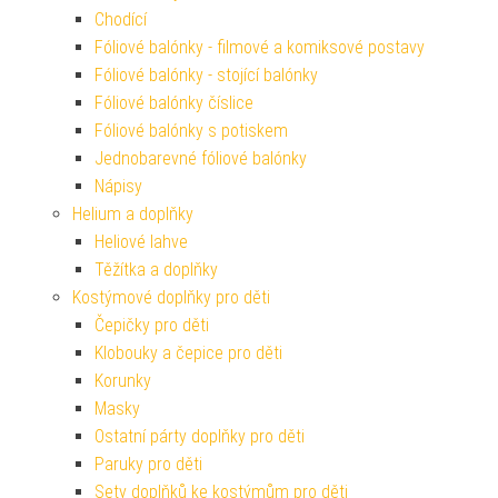
Chodící
Fóliové balónky - filmové a komiksové postavy
Fóliové balónky - stojící balónky
Fóliové balónky číslice
Fóliové balónky s potiskem
Jednobarevné fóliové balónky
Nápisy
Helium a doplňky
Heliové lahve
Těžítka a doplňky
Kostýmové doplňky pro děti
Čepičky pro děti
Klobouky a čepice pro děti
Korunky
Masky
Ostatní párty doplňky pro děti
Paruky pro děti
Sety doplňků ke kostýmům pro děti