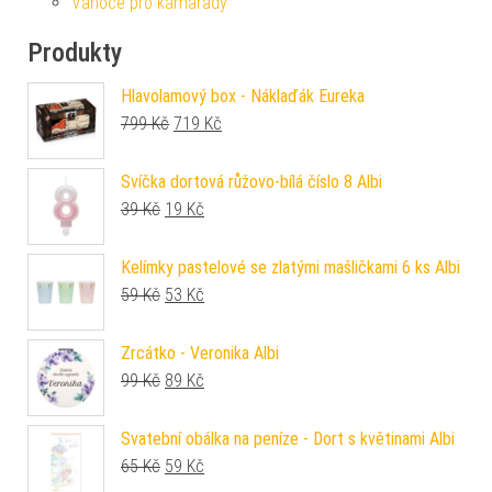
Vánoce pro kamarády
Produkty
Hlavolamový box - Náklaďák Eureka
Původní cena byla: 799 Kč.
Aktuální cena je: 719 Kč.
799
Kč
719
Kč
Svíčka dortová růžovo-bílá číslo 8 Albi
Původní cena byla: 39 Kč.
Aktuální cena je: 19 Kč.
39
Kč
19
Kč
Kelímky pastelové se zlatými mašličkami 6 ks Albi
Původní cena byla: 59 Kč.
Aktuální cena je: 53 Kč.
59
Kč
53
Kč
Zrcátko - Veronika Albi
Původní cena byla: 99 Kč.
Aktuální cena je: 89 Kč.
99
Kč
89
Kč
Svatební obálka na peníze - Dort s květinami Albi
Původní cena byla: 65 Kč.
Aktuální cena je: 59 Kč.
65
Kč
59
Kč