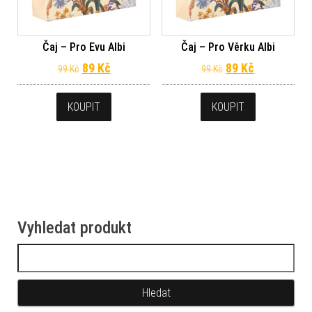
Čaj – Pro Evu Albi
Čaj – Pro Věrku Albi
Původní cena byla: 99 Kč.
Aktuální cena je: 89 Kč.
Původní cena byl
Aktuální ce
89
Kč
89
Kč
99
Kč
99
Kč
KOUPIT
KOUPIT
Vyhledat produkt
Vyhledávání