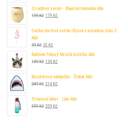
Zrcadlový svícen - Báječná maminka Albi
Původní cena byla: 199 Kč.
Aktuální cena je: 179 Kč.
199
Kč
179
Kč
Svíčka dortová světle růžová s korunkou číslo 3
Albi
Původní cena byla: 39 Kč.
Aktuální cena je: 35 Kč.
39
Kč
35
Kč
Balónek fóliový Mrzutá kočička Albi
Původní cena byla: 149 Kč.
Aktuální cena je: 134 Kč.
149
Kč
134
Kč
Bezdrátová nabíječka - Žralok Albi
Původní cena byla: 349 Kč.
Aktuální cena je: 314 Kč.
349
Kč
314
Kč
Tritanová láhev - Lilie Albi
Původní cena byla: 399 Kč.
Aktuální cena je: 359 Kč.
399
Kč
359
Kč