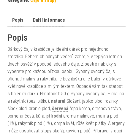
Kategorie:
Čaje a sirupy
Popis
Další informace
Popis
Dárkový čaj v krabičce je ideální dárek pro nejednoho
zmrzlíka. Během chladných večerů zahřeje, v teplých letních
dnech osvěží v podobě ledového čaje. Z pestré nabídky si
vyberete pro každou blízkou osobu. Sypaný ovocný čaj s
příchutí maliny a rakytníku je bez ibišku a je balen v dárkové
květinové krabičce s milým textem. Odpadá vám tak starost
s balením dárku. Hmotnost: 50 g Sypaný ovocný čaj – malina
a rakytník (bez ibišku),
natural
Složení: jablko plod, rozinky,
šípek plod, aronie plod,
červená
řepa kořen, citronová tráva,
pomerančová, kůra,
přírodní
aroma malinové, malina plod
(1%), rakytník plod (1%), chrpa květ, růže květ plátky. Alergeny:
může obsahovat stopy skořápkových plodů. Příprava: vroucí