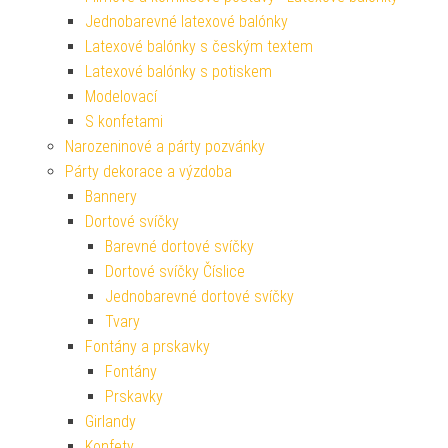
Jednobarevné latexové balónky
Latexové balónky s českým textem
Latexové balónky s potiskem
Modelovací
S konfetami
Narozeninové a párty pozvánky
Párty dekorace a výzdoba
Bannery
Dortové svíčky
Barevné dortové svíčky
Dortové svíčky Číslice
Jednobarevné dortové svíčky
Tvary
Fontány a prskavky
Fontány
Prskavky
Girlandy
Konfety