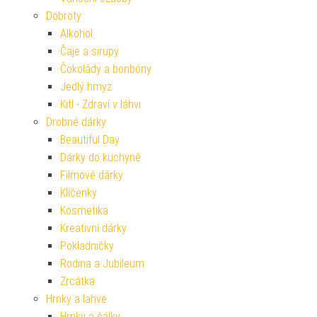
Dobroty
Alkohol
Čaje a sirupy
Čokolády a bonbóny
Jedlý hmyz
Kitl - Zdraví v láhvi
Drobné dárky
Beautiful Day
Dárky do kuchyně
Filmové dárky
Klíčenky
Kosmetika
Kreativní dárky
Pokladničky
Rodina a Jubileum
Zrcátka
Hrnky a lahve
Hrnky a šálky