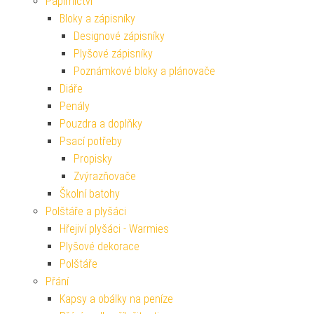
Papírnictví
Bloky a zápisníky
Designové zápisníky
Plyšové zápisníky
Poznámkové bloky a plánovače
Diáře
Penály
Pouzdra a doplňky
Psací potřeby
Propisky
Zvýrazňovače
Školní batohy
Polštáře a plyšáci
Hřejiví plyšáci - Warmies
Plyšové dekorace
Polštáře
Přání
Kapsy a obálky na peníze