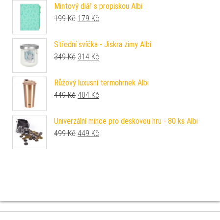
Mintový diář s propiskou Albi
Původní cena byla: 199 Kč.
Aktuální cena je: 179 Kč.
199
Kč
179
Kč
Střední svíčka - Jiskra zimy Albi
Původní cena byla: 349 Kč.
Aktuální cena je: 314 Kč.
349
Kč
314
Kč
Růžový luxusní termohrnek Albi
Původní cena byla: 449 Kč.
Aktuální cena je: 404 Kč.
449
Kč
404
Kč
Univerzální mince pro deskovou hru - 80 ks Albi
Původní cena byla: 499 Kč.
Aktuální cena je: 449 Kč.
499
Kč
449
Kč