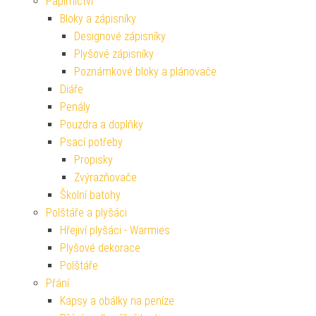
Papírnictví
Bloky a zápisníky
Designové zápisníky
Plyšové zápisníky
Poznámkové bloky a plánovače
Diáře
Penály
Pouzdra a doplňky
Psací potřeby
Propisky
Zvýrazňovače
Školní batohy
Polštáře a plyšáci
Hřejiví plyšáci - Warmies
Plyšové dekorace
Polštáře
Přání
Kapsy a obálky na peníze