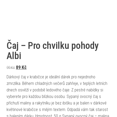
Čaj – Pro chvilku pohody
Albi
Původní cena byla: 99 Kč.
Aktuální cena je: 89 Kč.
89
Kč
99
Kč
Dárkový čaj v krabičce je ideální dárek pro nejednoho
zmrzlíka. Během chladných večerů zahřeje, v teplých letních
dnech osvěží v podobě ledového čaje. Z pestré nabídky si
vyberete pro každou blízkou osobu. Sypaný ovocný čaj s
příchutí maliny a rakytníku je bez ibišku a je balen v dárkové
květinové krabičce s milým textem. Odpadá vám tak starost
s balením dárku. Hmotnost: 50 g Sypaný ovocný čaj – malina