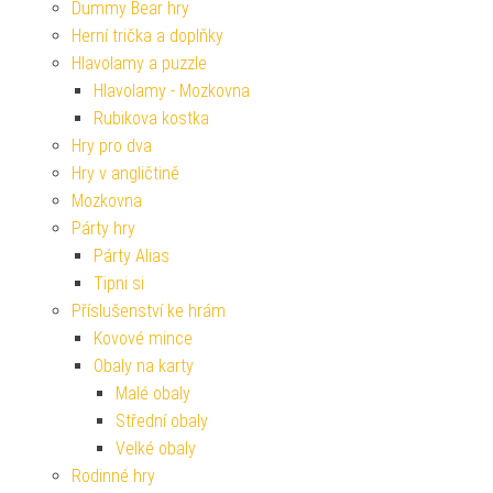
Dummy Bear hry
Herní trička a doplňky
Hlavolamy a puzzle
Hlavolamy - Mozkovna
Rubikova kostka
Hry pro dva
Hry v angličtině
Mozkovna
Párty hry
Párty Alias
Tipni si
Příslušenství ke hrám
Kovové mince
Obaly na karty
Malé obaly
Střední obaly
Velké obaly
Rodinné hry