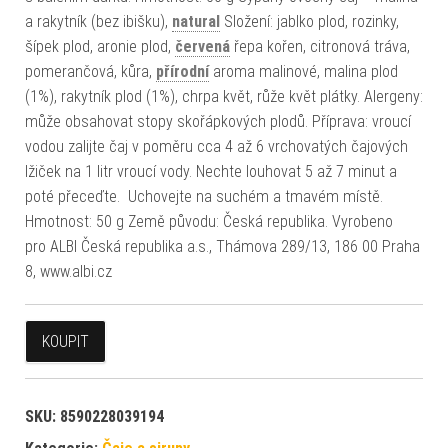
a rakytník (bez ibišku),
natural
Složení: jablko plod, rozinky,
šípek plod, aronie plod,
červená
řepa kořen, citronová tráva,
pomerančová, kůra,
přírodní
aroma malinové, malina plod
(1%), rakytník plod (1%), chrpa květ, růže květ plátky. Alergeny:
může obsahovat stopy skořápkových plodů. Příprava: vroucí
vodou zalijte čaj v poměru cca 4 až 6 vrchovatých čajových
lžiček na 1 litr vroucí vody. Nechte louhovat 5 až 7 minut a
poté přeceďte. Uchovejte na suchém a tmavém místě.
Hmotnost: 50 g Země původu: Česká republika. Vyrobeno
pro ALBI Česká republika a.s., Thámova 289/13, 186 00 Praha
8, www.albi.cz
KOUPIT
SKU:
8590228039194