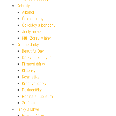
Dobroty
Alkohol
Čaje a sirupy
Čokolády a bonbóny
Jedlý hmyz
Kitl - Zdraví v láhvi
Drobné dárky
Beautiful Day
Dárky do kuchyně
Filmové dárky
Klíčenky
Kosmetika
Kreativní dárky
Pokladničky
Rodina a Jubileum
Zrcátka
Hrnky a lahve
Hrnky a šálky