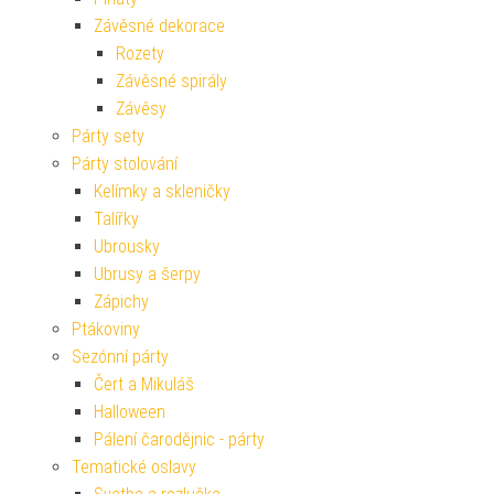
Závěsné dekorace
Rozety
Závěsné spirály
Závěsy
Párty sety
Párty stolování
Kelímky a skleničky
Talířky
Ubrousky
Ubrusy a šerpy
Zápichy
Ptákoviny
Sezónní párty
Čert a Mikuláš
Halloween
Pálení čarodějnic - párty
Tematické oslavy