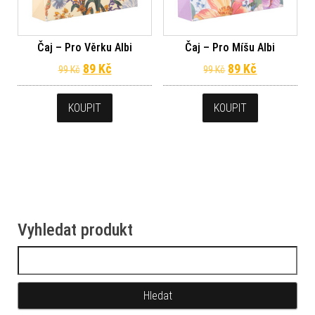
Čaj – Pro Věrku Albi
Čaj – Pro Míšu Albi
Původní cena byla: 99 Kč.
Aktuální cena je: 89 Kč.
Původní cena byl
Aktuální ce
89
Kč
89
Kč
99
Kč
99
Kč
KOUPIT
KOUPIT
Vyhledat produkt
Vyhledávání