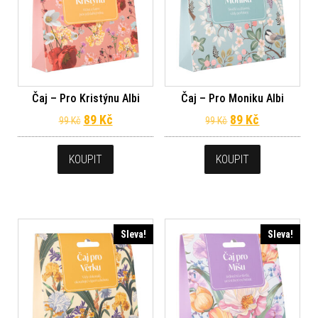
Čaj – Pro Kristýnu Albi
Čaj – Pro Moniku Albi
Původní cena byla: 99 Kč.
Aktuální cena je: 89 Kč.
Původní cena byl
Aktuální ce
89
Kč
89
Kč
99
Kč
99
Kč
KOUPIT
KOUPIT
Sleva!
Sleva!