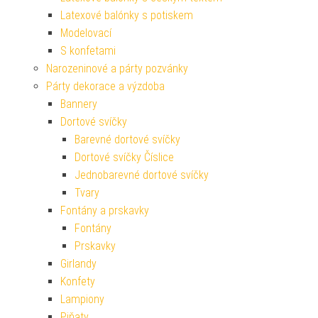
Latexové balónky s potiskem
Modelovací
S konfetami
Narozeninové a párty pozvánky
Párty dekorace a výzdoba
Bannery
Dortové svíčky
Barevné dortové svíčky
Dortové svíčky Číslice
Jednobarevné dortové svíčky
Tvary
Fontány a prskavky
Fontány
Prskavky
Girlandy
Konfety
Lampiony
Piňaty