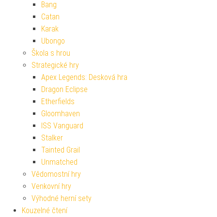
Bang
Catan
Karak
Ubongo
Škola s hrou
Strategické hry
Apex Legends: Desková hra
Dragon Eclipse
Etherfields
Gloomhaven
ISS Vanguard
Stalker
Tainted Grail
Unmatched
Vědomostní hry
Venkovní hry
Výhodné herní sety
Kouzelné čtení