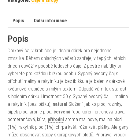
Kategorie:
Čaje a sirupy
Popis
Další informace
Popis
Dárkový čaj v krabičce je ideální dárek pro nejednoho
zmrzlíka. Během chladných večerů zahřeje, v teplých letních
dnech osvěží v podobě ledového čaje. Z pestré nabídky si
vyberete pro každou blízkou osobu. Sypaný ovocný čaj s
příchutí maliny a rakytníku je bez ibišku a je balen v dárkové
květinové krabičce s milým textem. Odpadá vám tak starost
s balením dárku. Hmotnost: 50 g Sypaný ovocný čaj – malina
a rakytník (bez ibišku),
natural
Složení: jablko plod, rozinky,
šípek plod, aronie plod,
červená
řepa kořen, citronová tráva,
pomerančová, kůra,
přírodní
aroma malinové, malina plod
(1%), rakytník plod (1%), chrpa květ, růže květ plátky. Alergeny:
může obsahovat stopy skořápkových plodů. Příprava: vroucí