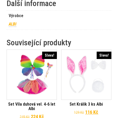
Další informace
Výrobce
ALBI
Související produkty
Sleva!
Sleva!
Set Víla duhová vel. 4-6 let
Set Králík 3 ks Albi
Albi
Původní cena byl
Aktuální c
116
Kč
129
Kč
Původní cena byla: 249 Kč.
Aktuální cena je: 224 Kč.
224
Kč
249
Kč