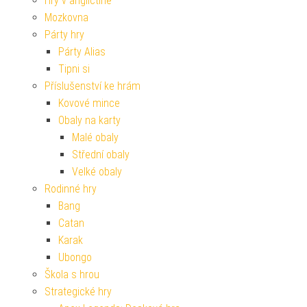
Hry v angličtině
Mozkovna
Párty hry
Párty Alias
Tipni si
Příslušenství ke hrám
Kovové mince
Obaly na karty
Malé obaly
Střední obaly
Velké obaly
Rodinné hry
Bang
Catan
Karak
Ubongo
Škola s hrou
Strategické hry