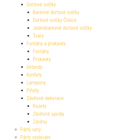
Dortové svíčky
Barevné dortové svíčky
Dortové svíčky Číslice
Jednobarevné dortové svíčky
Tvary
Fontány a prskavky
Fontány
Prskavky
Girlandy
Konfety
Lampiony
Piňaty
Závěsné dekorace
Rozety
Závěsné spirály
Závěsy
Párty sety
Párty stolování