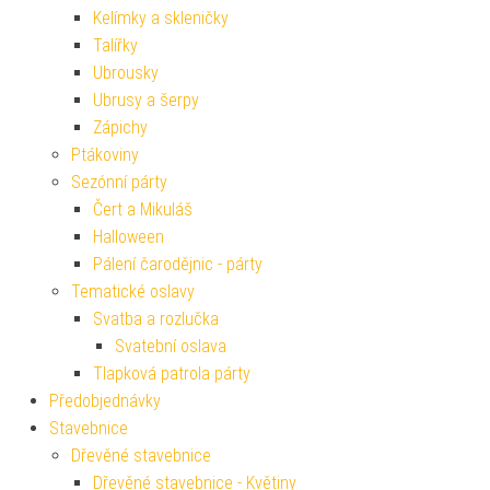
Kelímky a skleničky
Talířky
Ubrousky
Ubrusy a šerpy
Zápichy
Ptákoviny
Sezónní párty
Čert a Mikuláš
Halloween
Pálení čarodějnic - párty
Tematické oslavy
Svatba a rozlučka
Svatební oslava
Tlapková patrola párty
Předobjednávky
Stavebnice
Dřevěné stavebnice
Dřevěné stavebnice - Květiny