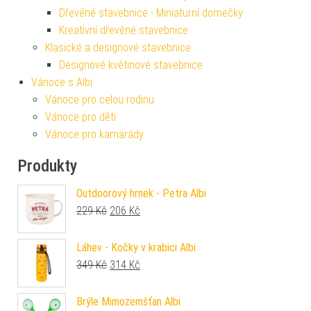
Dřevěné stavebnice - Miniaturní domečky
Kreativní dřevěné stavebnice
Klasické a designové stavebnice
Designové květinové stavebnice
Vánoce s Albi
Vánoce pro celou rodinu
Vánoce pro děti
Vánoce pro kamarády
Produkty
Outdoorový hrnek - Petra Albi
Původní cena byla: 229 Kč.
Aktuální cena je: 206 Kč.
229
Kč
206
Kč
Láhev - Kočky v krabici Albi
Původní cena byla: 349 Kč.
Aktuální cena je: 314 Kč.
349
Kč
314
Kč
Brýle Mimozemšťan Albi