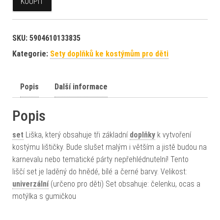
KOUPIT
SKU:
5904610133835
Kategorie:
Sety doplňků ke kostýmům pro děti
Popis
Další informace
Popis
set
Liška, který obsahuje tři základní
doplňky
k vytvoření
kostýmu lištičky. Bude slušet malým i větším a jistě budou na
karnevalu nebo tematické párty nepřehlédnutelní! Tento
liščí set je laděný do hnědé, bílé a černé barvy. Velikost:
univerzální
(určeno pro děti) Set obsahuje: čelenku, ocas a
motýlka s gumičkou