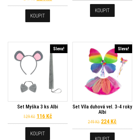
KOUPIT
KOUPIT
Sleva!
Sleva!
Set Myška 3 ks Albi
Set Víla duhová vel. 3-4 roky
Albi
Původní cena byla: 129 Kč.
Aktuální cena je: 116 Kč.
116
Kč
129
Kč
Původní cena byl
Aktuální c
224
Kč
249
Kč
KOUPIT
KOUPIT