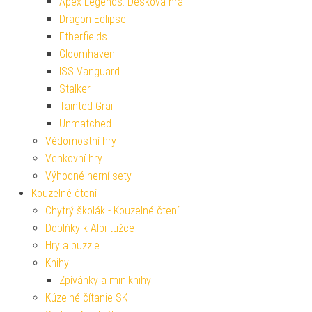
Apex Legends: Desková hra
Dragon Eclipse
Etherfields
Gloomhaven
ISS Vanguard
Stalker
Tainted Grail
Unmatched
Vědomostní hry
Venkovní hry
Výhodné herní sety
Kouzelné čtení
Chytrý školák - Kouzelné čtení
Doplňky k Albi tužce
Hry a puzzle
Knihy
Zpívánky a miniknihy
Kúzelné čítanie SK