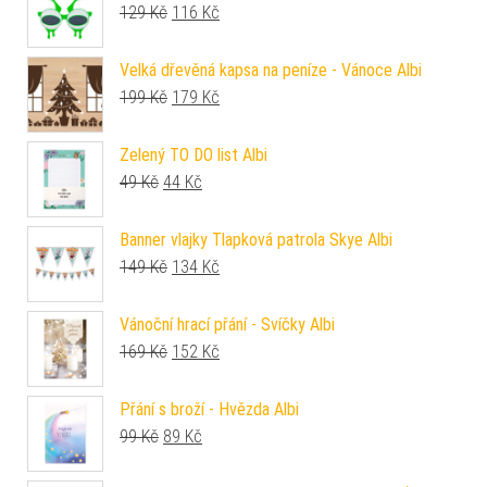
Původní cena byla: 129 Kč.
Aktuální cena je: 116 Kč.
129
Kč
116
Kč
Velká dřevěná kapsa na peníze - Vánoce Albi
Původní cena byla: 199 Kč.
Aktuální cena je: 179 Kč.
199
Kč
179
Kč
Zelený TO DO list Albi
Původní cena byla: 49 Kč.
Aktuální cena je: 44 Kč.
49
Kč
44
Kč
Banner vlajky Tlapková patrola Skye Albi
Původní cena byla: 149 Kč.
Aktuální cena je: 134 Kč.
149
Kč
134
Kč
Vánoční hrací přání - Svíčky Albi
Původní cena byla: 169 Kč.
Aktuální cena je: 152 Kč.
169
Kč
152
Kč
Přání s broží - Hvězda Albi
Původní cena byla: 99 Kč.
Aktuální cena je: 89 Kč.
99
Kč
89
Kč