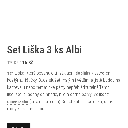
Set Liška 3 ks Albi
Původní cena byla: 129 Kč.
Aktuální cena je: 116 Kč.
116
Kč
129
Kč
set
Liška, který obsahuje tři základní
doplňky
k vytvoření
kostýmu lištičky. Bude slušet malým i větším a jistě budou na
karnevalu nebo tematické párty nepřehlédnutelní! Tento
liščí set je laděný do hnědé, bílé a černé barvy. Velikost:
univerzální
(určeno pro děti) Set obsahuje: čelenku, ocas a
motýlka s gumičkou