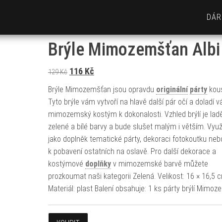
DÁR
Brýle Mimozemšťan Albi
Původní cena byla: 129 Kč.
Aktuální cena je: 116 Kč.
116
Kč
129
Kč
Brýle Mimozemšťan jsou opravdu
originální
párty
kou
Tyto brýle vám vytvoří na hlavě další pár očí a doladí v
mimozemský kostým k dokonalosti. Vzhled brýlí je lad
zelené a bílé barvy a bude slušet malým i větším. Využi
jako doplněk tematické párty, dekoraci fotokoutku neb
k pobavení ostatních na oslavě. Pro další dekorace a
kostýmové
doplňky
v mimozemské barvě můžete
prozkoumat naši kategorii Zelená. Velikost: 16 × 16,5 
Materiál: plast Balení obsahuje: 1 ks párty brýlí Mimo