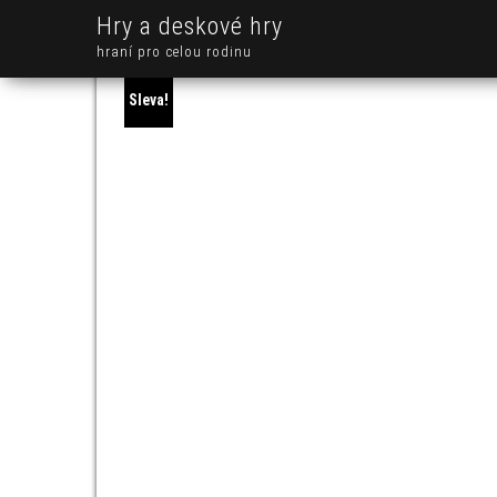
Hry a deskové hry
hraní pro celou rodinu
Sleva!