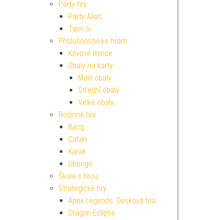
Párty hry
Párty Alias
Tipni si
Příslušenství ke hrám
Kovové mince
Obaly na karty
Malé obaly
Střední obaly
Velké obaly
Rodinné hry
Bang
Catan
Karak
Ubongo
Škola s hrou
Strategické hry
Apex Legends: Desková hra
Dragon Eclipse