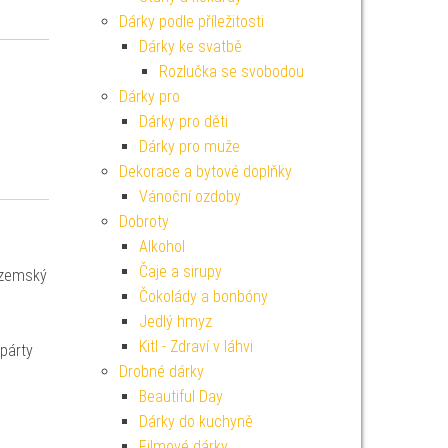
Dárky podle příležitosti
Dárky ke svatbě
Rozlučka se svobodou
Dárky pro
Dárky pro děti
Dárky pro muže
Dekorace a bytové doplňky
Vánoční ozdoby
Dobroty
Alkohol
Čaje a sirupy
mozemský
Čokolády a bonbóny
Jedlý hmyz
Kitl - Zdraví v láhvi
 párty
Drobné dárky
Beautiful Day
Dárky do kuchyně
Filmové dárky