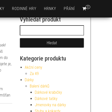
0
KY
RODINNÉ HRY
HRNKY
PŘÁNÍ
Vyhledat produkt
Vyhledávání
sek!
áš
Kategorie produktu
ěn do
jete je,
Akční ceny
o
Za 49
Dárky
Balení dárků
cm
Dárkové krabičky
zemšťan
Dárkové tašky
Jmenovky na dárky
Stuhy a kokardy