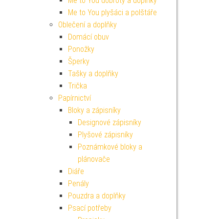
Me to You dobroty a doplňky
Me to You plyšáci a polštáře
Oblečení a doplňky
Domácí obuv
Ponožky
Šperky
Tašky a doplňky
Trička
Papírnictví
Bloky a zápisníky
Designové zápisníky
Plyšové zápisníky
Poznámkové bloky a
plánovače
Diáře
Penály
Pouzdra a doplňky
Psací potřeby