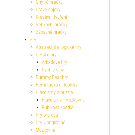
Chytré hračky
Hravé objevy
Kreativní tvoření
Venkovní hračky
Zábavné hračky
Hry
Abstraktní a logické hry
Dětské hry
Arkádové hry
Rychlé šípy
Dummy Bear hry
Herní trička a doplňky
Hlavolamy a puzzle
Hlavolamy - Mozkovna
Rubikova kostka
Hry pro dva
Hry v angličtině
Mozkovna