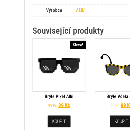
Výrobce
ALBI
Související produkty
Sleva!
Brýle Pixel Albi
Brýle Včela 
Původní cena byla: 99 Kč.
Aktuální cena je: 89 Kč.
Půvo
89
Kč
89
K
99
Kč
99
Kč
KOUPIT
KOUPIT