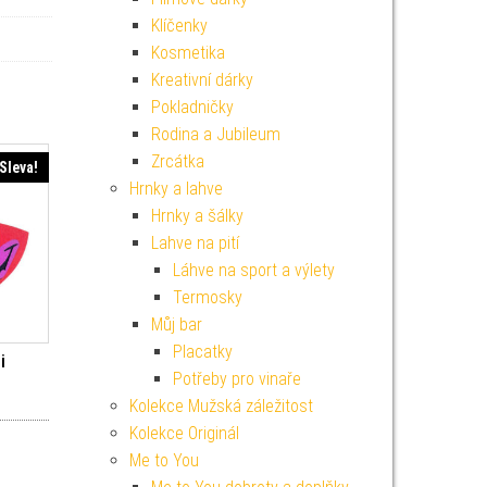
Klíčenky
Kosmetika
Kreativní dárky
Pokladničky
Rodina a Jubileum
Zrcátka
Sleva!
Hrnky a lahve
Hrnky a šálky
Lahve na pití
Láhve na sport a výlety
Termosky
Můj bar
Placatky
i
Potřeby pro vinaře
í cena byla: 49 Kč.
ktuální cena je: 44 Kč.
Kolekce Mužská záležitost
Kolekce Originál
Me to You