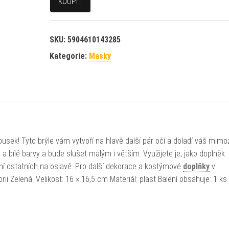
KOUPIT
SKU:
5904610143285
Kategorie:
Masky
usek! Tyto brýle vám vytvoří na hlavě další pár očí a doladí váš mi
 a bílé barvy a bude slušet malým i větším. Využijete je, jako doplněk
ní ostatních na oslavě. Pro další dekorace a kostýmové
doplňky
v
Zelená. Velikost: 16 × 16,5 cm Materiál: plast Balení obsahuje: 1 ks