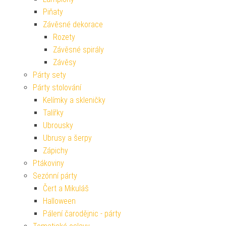
Piňaty
Závěsné dekorace
Rozety
Závěsné spirály
Závěsy
Párty sety
Párty stolování
Kelímky a skleničky
Talířky
Ubrousky
Ubrusy a šerpy
Zápichy
Ptákoviny
Sezónní párty
Čert a Mikuláš
Halloween
Pálení čarodějnic - párty