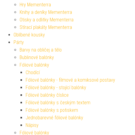
Hry Mementerra
Knihy a deníky Mementerra
Otisky a odlitky Mementerra
Stírací plakáty Mementerra
Oblíbené kousky
Párty
Barvy na obličej a tělo
Bublinové balónky
Fóliové balónky
Chodící
Fóliové balónky - filmové a komiksové postavy
Fóliové balónky - stojící balónky
Fóliové balónky číslice
Fóliové balónky s českým textem
Fóliové balónky s potiskem
Jednobarevné fóliové balónky
Nápisy
Fóliové balónky