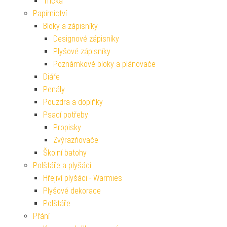
Trička
Papírnictví
Bloky a zápisníky
Designové zápisníky
Plyšové zápisníky
Poznámkové bloky a plánovače
Diáře
Penály
Pouzdra a doplňky
Psací potřeby
Propisky
Zvýrazňovače
Školní batohy
Polštáře a plyšáci
Hřejiví plyšáci - Warmies
Plyšové dekorace
Polštáře
Přání