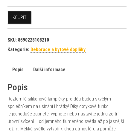
KOUPIT
SKU:
8590228108210
Kategorie:
Dekorace a bytové doplňky
Popis
Další informace
Popis
Roztomilé silikonové lampičky pro děti budou skvělým
společníkem na usínání i hrátky! Díky dotykové funkci
je jednoduše zapnete, vypnete nebo nastavíte jednu ze tří
úrovní svícení – od jemného tlumeného světla až po jasnější
režim. Měkké světlo vytvoří klidnou atmosféru a pomůže