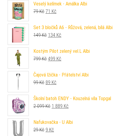
Veselý kelímek - Amálka Albi
Původní cena byla: 79 Kč.
Aktuální cena je: 71 Kč.
79
Kč
71
Kč
Set 3 bločků A6 - Růžová, zelená, bílá Albi
Původní cena byla: 149 Kč.
Aktuální cena je: 134 Kč.
149
Kč
134
Kč
Kostým Pilot zelený vel.L Albi
Původní cena byla: 799 Kč.
Aktuální cena je: 499 Kč.
799
Kč
499
Kč
Čajová lžička - Přátelství Albi
Původní cena byla: 99 Kč.
Aktuální cena je: 89 Kč.
99
Kč
89
Kč
Školní batoh ENDY - Kouzelná víla Topgal
Původní cena byla: 2 099 Kč.
Aktuální cena je: 1 889 Kč.
2 099
Kč
1 889
Kč
Nafukovačka - U Albi
Původní cena byla: 29 Kč.
Aktuální cena je: 9 Kč.
29
Kč
9
Kč