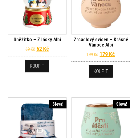
Sněžítko – Z lásky Albi
Zrcadlový svícen – Krásné
Vánoce Albi
Původní cena byla: 69 Kč.
Aktuální cena je: 62 Kč.
62
Kč
69
Kč
Původní cena byl
Aktuální c
179
Kč
199
Kč
KOUPIT
KOUPIT
Sleva!
Sleva!