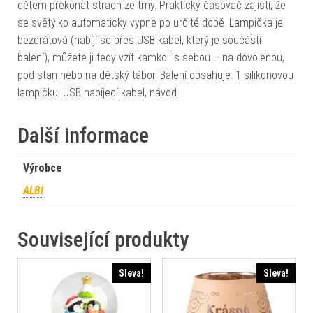
dětem překonat strach ze tmy. Praktický časovač zajistí, že
se světýlko automaticky vypne po určité době. Lampička je
bezdrátová (nabíjí se přes USB kabel, který je součástí
balení), můžete ji tedy vzít kamkoli s sebou – na dovolenou,
pod stan nebo na dětský tábor. Balení obsahuje: 1 silikonovou
lampičku, USB nabíjecí kabel, návod
Další informace
Výrobce
ALBI
Související produkty
Sleva!
Sleva!