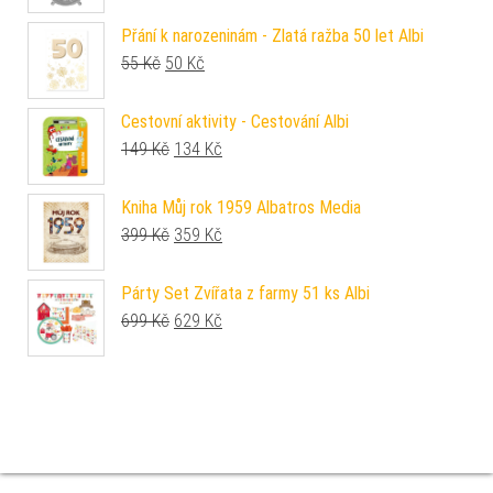
Přání k narozeninám - Zlatá ražba 50 let Albi
Původní cena byla: 55 Kč.
Aktuální cena je: 50 Kč.
55
Kč
50
Kč
Cestovní aktivity - Cestování Albi
Původní cena byla: 149 Kč.
Aktuální cena je: 134 Kč.
149
Kč
134
Kč
Kniha Můj rok 1959 Albatros Media
Původní cena byla: 399 Kč.
Aktuální cena je: 359 Kč.
399
Kč
359
Kč
Párty Set Zvířata z farmy 51 ks Albi
Původní cena byla: 699 Kč.
Aktuální cena je: 629 Kč.
699
Kč
629
Kč