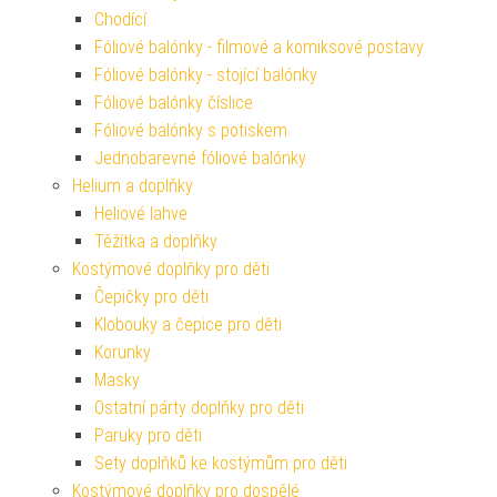
Chodící
Fóliové balónky - filmové a komiksové postavy
Fóliové balónky - stojící balónky
Fóliové balónky číslice
Fóliové balónky s potiskem
Jednobarevné fóliové balónky
Helium a doplňky
Heliové lahve
Těžítka a doplňky
Kostýmové doplňky pro děti
Čepičky pro děti
Klobouky a čepice pro děti
Korunky
Masky
Ostatní párty doplňky pro děti
Paruky pro děti
Sety doplňků ke kostýmům pro děti
Kostýmové doplňky pro dospělé