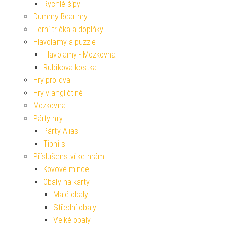
Rychlé šípy
Dummy Bear hry
Herní trička a doplňky
Hlavolamy a puzzle
Hlavolamy - Mozkovna
Rubikova kostka
Hry pro dva
Hry v angličtině
Mozkovna
Párty hry
Párty Alias
Tipni si
Příslušenství ke hrám
Kovové mince
Obaly na karty
Malé obaly
Střední obaly
Velké obaly