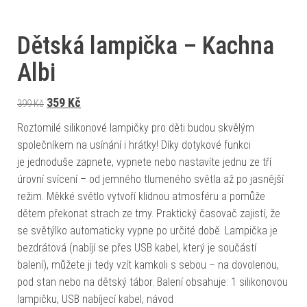
Dětská lampička – Kachna
Albi
Původní cena byla: 399 Kč.
Aktuální cena je: 359 Kč.
359
Kč
399
Kč
Roztomilé silikonové lampičky pro děti budou skvělým
společníkem na usínání i hrátky! Díky dotykové funkci
je jednoduše zapnete, vypnete nebo nastavíte jednu ze tří
úrovní svícení – od jemného tlumeného světla až po jasnější
režim. Měkké světlo vytvoří klidnou atmosféru a pomůže
dětem překonat strach ze tmy. Praktický časovač zajistí, že
se světýlko automaticky vypne po určité době. Lampička je
bezdrátová (nabíjí se přes USB kabel, který je součástí
balení), můžete ji tedy vzít kamkoli s sebou – na dovolenou,
pod stan nebo na dětský tábor. Balení obsahuje: 1 silikonovou
lampičku, USB nabíjecí kabel, návod