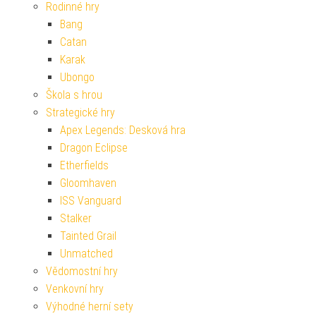
Rodinné hry
Bang
Catan
Karak
Ubongo
Škola s hrou
Strategické hry
Apex Legends: Desková hra
Dragon Eclipse
Etherfields
Gloomhaven
ISS Vanguard
Stalker
Tainted Grail
Unmatched
Vědomostní hry
Venkovní hry
Výhodné herní sety