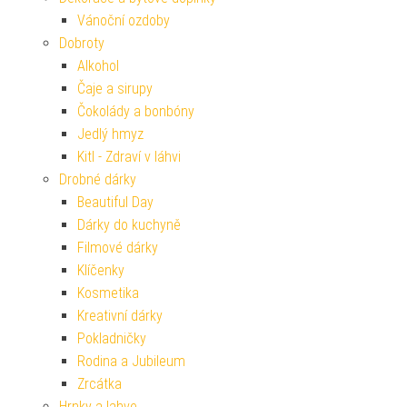
Vánoční ozdoby
Dobroty
Alkohol
Čaje a sirupy
Čokolády a bonbóny
Jedlý hmyz
Kitl - Zdraví v láhvi
Drobné dárky
Beautiful Day
Dárky do kuchyně
Filmové dárky
Klíčenky
Kosmetika
Kreativní dárky
Pokladničky
Rodina a Jubileum
Zrcátka
Hrnky a lahve