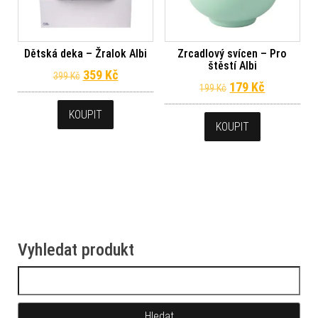
Dětská deka – Žralok Albi
Zrcadlový svícen – Pro
štěstí Albi
Původní cena byla: 399 Kč.
Aktuální cena je: 359 Kč.
359
Kč
399
Kč
Původní cena byl
Aktuální c
179
Kč
199
Kč
KOUPIT
KOUPIT
Vyhledat produkt
Vyhledávání