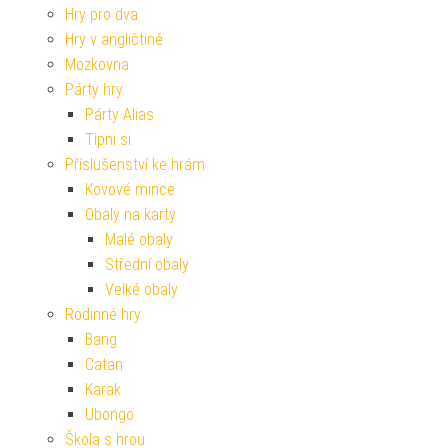
Hry pro dva
Hry v angličtině
Mozkovna
Párty hry
Párty Alias
Tipni si
Příslušenství ke hrám
Kovové mince
Obaly na karty
Malé obaly
Střední obaly
Velké obaly
Rodinné hry
Bang
Catan
Karak
Ubongo
Škola s hrou