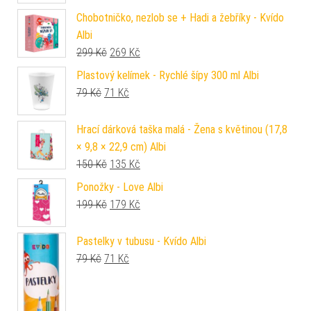
Chobotničko, nezlob se + Hadi a žebříky - Kvído
Albi
Původní cena byla: 299 Kč.
Aktuální cena je: 269 Kč.
299
Kč
269
Kč
Plastový kelímek - Rychlé šípy 300 ml Albi
Původní cena byla: 79 Kč.
Aktuální cena je: 71 Kč.
79
Kč
71
Kč
Hrací dárková taška malá - Žena s květinou (17,8
× 9,8 × 22,9 cm) Albi
Původní cena byla: 150 Kč.
Aktuální cena je: 135 Kč.
150
Kč
135
Kč
Ponožky - Love Albi
Původní cena byla: 199 Kč.
Aktuální cena je: 179 Kč.
199
Kč
179
Kč
Pastelky v tubusu - Kvído Albi
Původní cena byla: 79 Kč.
Aktuální cena je: 71 Kč.
79
Kč
71
Kč