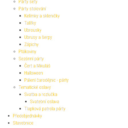
Párty sety
Párty stolování
Kelímky a skleničky
Talířky
Ubrousky
Ubrusy a šerpy
Zápichy
Ptákoviny
Sezónní párty
Čert a Mikuláš
Halloween
Pálení čarodějnic - párty
Tematické oslavy
Svatba a rozlučka
Svatební oslava
Tlapková patrola párty
Předobjednávky
Stavebnice