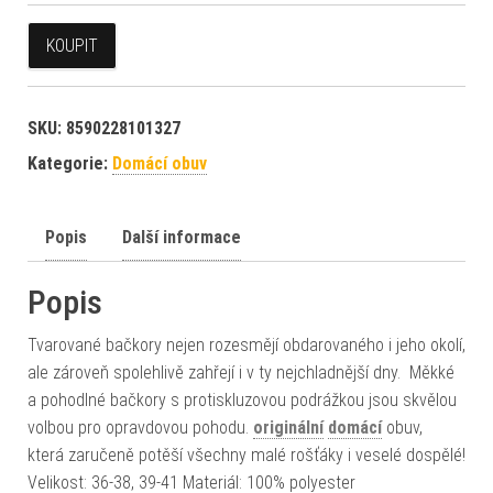
KOUPIT
SKU:
8590228101327
Kategorie:
Domácí obuv
Popis
Další informace
Popis
Tvarované bačkory nejen rozesmějí obdarovaného i jeho okolí,
ale zároveň spolehlivě zahřejí i v ty nejchladnější dny. Měkké
a pohodlné bačkory s protiskluzovou podrážkou jsou skvělou
volbou pro opravdovou pohodu.
originální
domácí
obuv,
která zaručeně potěší všechny malé rošťáky i veselé dospělé!
Velikost: 36-38, 39-41 Materiál: 100% polyester