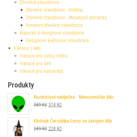
Dřevěné stavebnice
Dřevěné stavebnice - Květiny
Dřevěné stavebnice - Miniaturní domečky
Kreativní dřevěné stavebnice
Klasické a designové stavebnice
Designové květinové stavebnice
Vánoce s Albi
Vánoce pro celou rodinu
Vánoce pro děti
Vánoce pro kamarády
Produkty
Bezdrátová nabíječka - Mimozemšťan Albi
Původní cena byla: 349 Kč.
Aktuální cena je: 314 Kč.
349
Kč
314
Kč
Klobouk Čarodějka černý se závojem Albi
Původní cena byla: 249 Kč.
Aktuální cena je: 224 Kč.
249
Kč
224
Kč