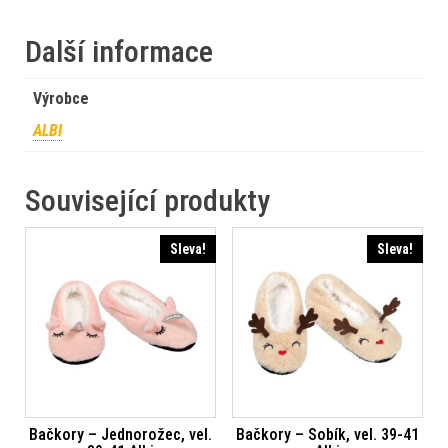
Další informace
Výrobce
ALBI
Související produkty
Sleva!
Sleva!
Bačkory – Jednorožec, vel.
Bačkory – Sobík, vel. 39-41