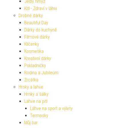
Jedlý hmyz
Kitl - Zdraví v láhvi
Drobné dárky
Beautiful Day
Dárky do kuchyně
Filmové dárky
Klíčenky
Kosmetika
Kreativní dárky
Pokladničky
Rodina a Jubileum
Zrcátka
Hrnky a lahve
Hrnky a šálky
Lahve na pití
Láhve na sport a výlety
Termosky
Můj bar