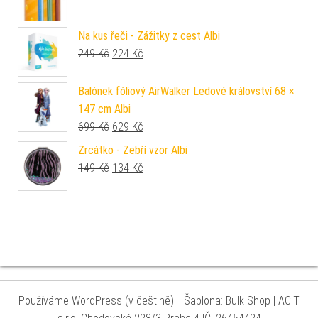
Na kus řeči - Zážitky z cest Albi
Původní cena byla: 249 Kč.
Aktuální cena je: 224 Kč.
249
Kč
224
Kč
Balónek fóliový AirWalker Ledové království 68 ×
147 cm Albi
Původní cena byla: 699 Kč.
Aktuální cena je: 629 Kč.
699
Kč
629
Kč
Zrcátko - Zebří vzor Albi
Původní cena byla: 149 Kč.
Aktuální cena je: 134 Kč.
149
Kč
134
Kč
Používáme WordPress (v češtině).
|
Šablona: Bulk Shop
| ACIT