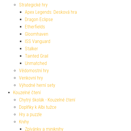
Strategické hry
Apex Legends: Desková hra
Dragon Eclipse
Etherfields
Gloomhaven
ISS Vanguard
Stalker
Tainted Grail
Unmatched
Vědomostní hry
Venkovní hry
Výhodné herní sety
Kouzelné čtení
Chytrý školák - Kouzelné čtení
Doplňky k Albi tužce
Hry a puzzle
Knihy
Zpívánky a miniknihy