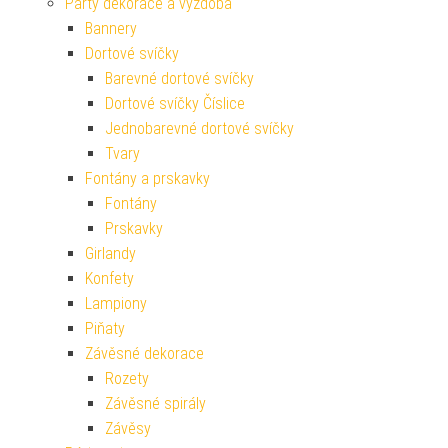
Párty dekorace a výzdoba
Bannery
Dortové svíčky
Barevné dortové svíčky
Dortové svíčky Číslice
Jednobarevné dortové svíčky
Tvary
Fontány a prskavky
Fontány
Prskavky
Girlandy
Konfety
Lampiony
Piňaty
Závěsné dekorace
Rozety
Závěsné spirály
Závěsy