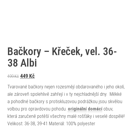
Bačkory – Křeček, vel. 36-
38 Albi
Původní cena byla: 499 Kč.
Aktuální cena je: 449 Kč.
449
Kč
499
Kč
Tvarované bačkory nejen rozesmějí obdarovaného i jeho okolí,
ale zároveň spolehlivě zahřejí i v ty nejchladnější dny. Měkké
a pohodlné bačkory s protiskluzovou podrážkou jsou skvělou
volbou pro opravdovou pohodu.
originální
domácí
obuv,
která zaručeně potěší všechny malé rošťáky i veselé dospělé!
Velikost: 36-38, 39-41 Materiál: 100% polyester