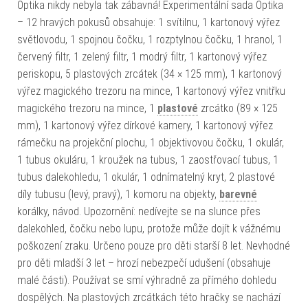
Optika nikdy nebyla tak zábavná! Experimentální sada Optika
– 12 hravých pokusů obsahuje: 1 svítilnu, 1 kartonový výřez
světlovodu, 1 spojnou čočku, 1 rozptylnou čočku, 1 hranol, 1
červený filtr, 1 zelený filtr, 1 modrý filtr, 1 kartonový výřez
periskopu, 5 plastových zrcátek (34 × 125 mm), 1 kartonový
výřez magického trezoru na mince, 1 kartonový výřez vnitřku
magického trezoru na mince, 1
plastové
zrcátko (89 × 125
mm), 1 kartonový výřez dírkové kamery, 1 kartonový výřez
rámečku na projekční plochu, 1 objektivovou čočku, 1 okulár,
1 tubus okuláru, 1 kroužek na tubus, 1 zaostřovací tubus, 1
tubus dalekohledu, 1 okulár, 1 odnímatelný kryt, 2 plastové
díly tubusu (levý, pravý), 1 komoru na objekty,
barevné
korálky, návod. Upozornění: nedívejte se na slunce přes
dalekohled, čočku nebo lupu, protože může dojít k vážnému
poškození zraku. Určeno pouze pro děti starší 8 let. Nevhodné
pro děti mladší 3 let – hrozí nebezpečí udušení (obsahuje
malé části). Používat se smí výhradně za přímého dohledu
dospělých. Na plastových zrcátkách této hračky se nachází