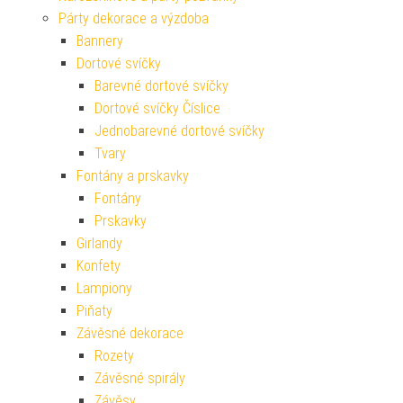
Párty dekorace a výzdoba
Bannery
Dortové svíčky
Barevné dortové svíčky
Dortové svíčky Číslice
Jednobarevné dortové svíčky
Tvary
Fontány a prskavky
Fontány
Prskavky
Girlandy
Konfety
Lampiony
Piňaty
Závěsné dekorace
Rozety
Závěsné spirály
Závěsy