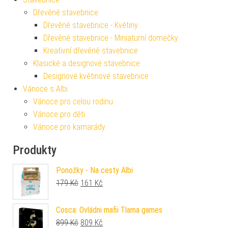
Dřevěné stavebnice
Dřevěné stavebnice - Květiny
Dřevěné stavebnice - Miniaturní domečky
Kreativní dřevěné stavebnice
Klasické a designové stavebnice
Designové květinové stavebnice
Vánoce s Albi
Vánoce pro celou rodinu
Vánoce pro děti
Vánoce pro kamarády
Produkty
Ponožky - Na cesty Albi
Původní cena byla: 179 Kč.
Aktuální cena je: 161 Kč.
179
Kč
161
Kč
Cosca: Ovládni mafii Tlama games
Původní cena byla: 899 Kč.
Aktuální cena je: 809 Kč.
899
Kč
809
Kč