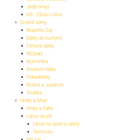
Jedlý hmyz
Kitl - Zdraví v láhvi
Drobné dárky
Beautiful Day
Dárky do kuchyně
Filmové dárky
Klíčenky
Kosmetika
Kreativní dárky
Pokladničky
Rodina a Jubileum
Zrcátka
Hrnky a lahve
Hrnky a šálky
Lahve na pití
Láhve na sport a výlety
Termosky
Můj bar