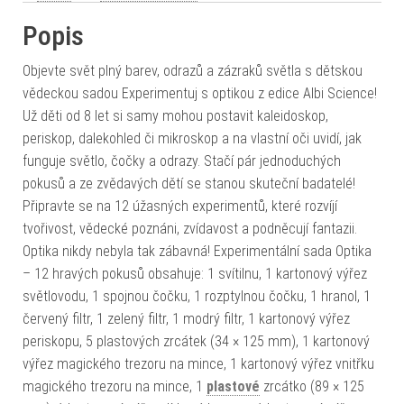
Popis
Objevte svět plný barev, odrazů a zázraků světla s dětskou
vědeckou sadou Experimentuj s optikou z edice Albi Science!
Už děti od 8 let si samy mohou postavit kaleidoskop,
periskop, dalekohled či mikroskop a na vlastní oči uvidí, jak
funguje světlo, čočky a odrazy. Stačí pár jednoduchých
pokusů a ze zvědavých dětí se stanou skuteční badatelé!
Připravte se na 12 úžasných experimentů, které rozvíjí
tvořivost, vědecké poznáni, zvídavost a podněcují fantazii.
Optika nikdy nebyla tak zábavná! Experimentální sada Optika
– 12 hravých pokusů obsahuje: 1 svítilnu, 1 kartonový výřez
světlovodu, 1 spojnou čočku, 1 rozptylnou čočku, 1 hranol, 1
červený filtr, 1 zelený filtr, 1 modrý filtr, 1 kartonový výřez
periskopu, 5 plastových zrcátek (34 × 125 mm), 1 kartonový
výřez magického trezoru na mince, 1 kartonový výřez vnitřku
magického trezoru na mince, 1
plastové
zrcátko (89 × 125