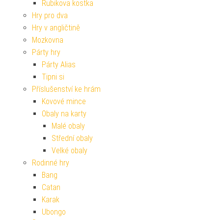
Rubikova kostka
Hry pro dva
Hry v angličtině
Mozkovna
Párty hry
Párty Alias
Tipni si
Příslušenství ke hrám
Kovové mince
Obaly na karty
Malé obaly
Střední obaly
Velké obaly
Rodinné hry
Bang
Catan
Karak
Ubongo