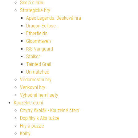
Škola s hrou
Strategické hry
Apex Legends: Desková hra
Dragon Eclipse
Etherfields
Gloomhaven
ISS Vanguard
Stalker
Tainted Grail
Unmatched
Vědomostní hry
Venkovní hry
Výhodné herní sety
Kouzelné čtení
Chytrý školák - Kouzelné čtení
Doplňky k Albi tužce
Hry a puzzle
Knihy