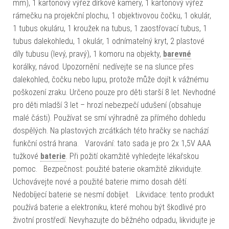
mm), 1 kartonový výřez dírkové kamery, 1 kartonový výřez
rámečku na projekční plochu, 1 objektivovou čočku, 1 okulár,
1 tubus okuláru, 1 kroužek na tubus, 1 zaostřovací tubus, 1
tubus dalekohledu, 1 okulár, 1 odnímatelný kryt, 2 plastové
díly tubusu (levý, pravý), 1 komoru na objekty,
barevné
korálky, návod. Upozornění: nedívejte se na slunce přes
dalekohled, čočku nebo lupu, protože může dojít k vážnému
poškození zraku. Určeno pouze pro děti starší 8 let. Nevhodné
pro děti mladší 3 let – hrozí nebezpečí udušení (obsahuje
malé části). Používat se smí výhradně za přímého dohledu
dospělých. Na plastových zrcátkách této hračky se nachází
funkční ostrá hrana. Varování: tato sada je pro 2x 1,5V AAA
tužkové
baterie
. Při požití okamžitě vyhledejte lékařskou
pomoc. Bezpečnost: použité baterie okamžitě zlikvidujte.
Uchovávejte nové a použité baterie mimo dosah dětí.
Nedobíjecí baterie se nesmí dobíjet. Likvidace: tento produkt
používá baterie a elektroniku, které mohou být škodlivé pro
životní prostředí. Nevyhazujte do běžného odpadu, likvidujte je