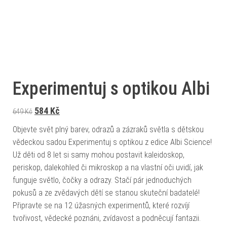
Experimentuj s optikou Albi
Původní cena byla: 649 Kč.
Aktuální cena je: 584 Kč.
584
Kč
649
Kč
Objevte svět plný barev, odrazů a zázraků světla s dětskou
vědeckou sadou Experimentuj s optikou z edice Albi Science!
Už děti od 8 let si samy mohou postavit kaleidoskop,
periskop, dalekohled či mikroskop a na vlastní oči uvidí, jak
funguje světlo, čočky a odrazy. Stačí pár jednoduchých
pokusů a ze zvědavých dětí se stanou skuteční badatelé!
Připravte se na 12 úžasných experimentů, které rozvíjí
tvořivost, vědecké poznáni, zvídavost a podněcují fantazii.