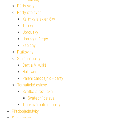
Párty sety
Párty stolování
Kelímky a skleničky
Talířky
Ubrousky
Ubrusy a šerpy
Zápichy
Ptákoviny
Sezónní párty
Čert a Mikuláš
Halloween
Pálení čarodějnic - párty
Tematické oslavy
Svatba a rozlučka
Svatební oslava
Tlapková patrola párty
Předobjednávky
Stavebnice