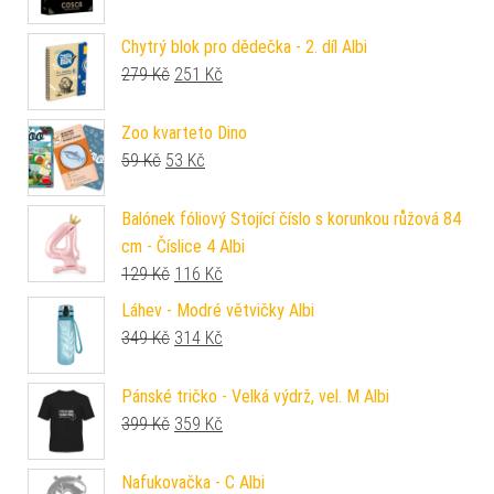
Chytrý blok pro dědečka - 2. díl Albi
Původní cena byla: 279 Kč.
Aktuální cena je: 251 Kč.
279
Kč
251
Kč
Zoo kvarteto Dino
Původní cena byla: 59 Kč.
Aktuální cena je: 53 Kč.
59
Kč
53
Kč
Balónek fóliový Stojící číslo s korunkou růžová 84
cm - Číslice 4 Albi
Původní cena byla: 129 Kč.
Aktuální cena je: 116 Kč.
129
Kč
116
Kč
Láhev - Modré větvičky Albi
Původní cena byla: 349 Kč.
Aktuální cena je: 314 Kč.
349
Kč
314
Kč
Pánské tričko - Velká výdrž, vel. M Albi
Původní cena byla: 399 Kč.
Aktuální cena je: 359 Kč.
399
Kč
359
Kč
Nafukovačka - C Albi