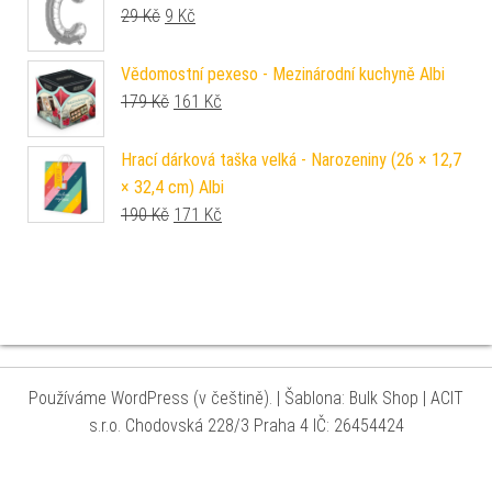
Původní cena byla: 29 Kč.
Aktuální cena je: 9 Kč.
29
Kč
9
Kč
Vědomostní pexeso - Mezinárodní kuchyně Albi
Původní cena byla: 179 Kč.
Aktuální cena je: 161 Kč.
179
Kč
161
Kč
Hrací dárková taška velká - Narozeniny (26 × 12,7
× 32,4 cm) Albi
Původní cena byla: 190 Kč.
Aktuální cena je: 171 Kč.
190
Kč
171
Kč
Používáme WordPress (v češtině).
|
Šablona: Bulk Shop
| ACIT
s.r.o. Chodovská 228/3 Praha 4 IČ: 26454424