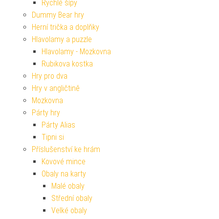
Rychlé šípy
Dummy Bear hry
Herní trička a doplňky
Hlavolamy a puzzle
Hlavolamy - Mozkovna
Rubikova kostka
Hry pro dva
Hry v angličtině
Mozkovna
Párty hry
Párty Alias
Tipni si
Příslušenství ke hrám
Kovové mince
Obaly na karty
Malé obaly
Střední obaly
Velké obaly