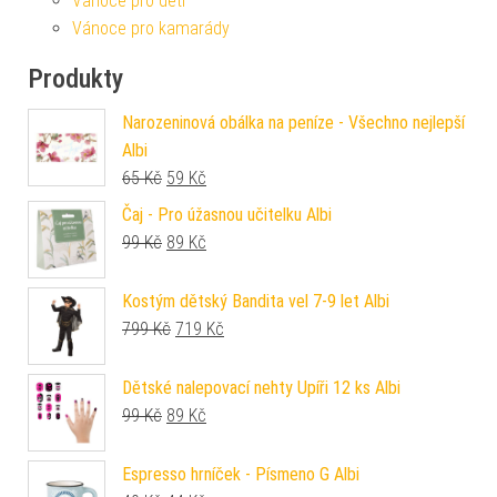
Vánoce pro děti
Vánoce pro kamarády
Produkty
Narozeninová obálka na peníze - Všechno nejlepší
Albi
Původní cena byla: 65 Kč.
Aktuální cena je: 59 Kč.
65
Kč
59
Kč
Čaj - Pro úžasnou učitelku Albi
Původní cena byla: 99 Kč.
Aktuální cena je: 89 Kč.
99
Kč
89
Kč
Kostým dětský Bandita vel 7-9 let Albi
Původní cena byla: 799 Kč.
Aktuální cena je: 719 Kč.
799
Kč
719
Kč
Dětské nalepovací nehty Upíři 12 ks Albi
Původní cena byla: 99 Kč.
Aktuální cena je: 89 Kč.
99
Kč
89
Kč
Espresso hrníček - Písmeno G Albi