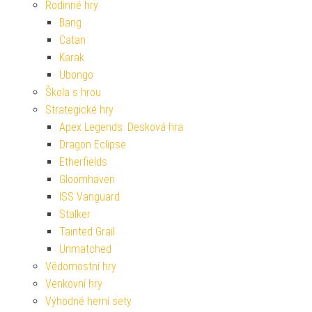
Rodinné hry
Bang
Catan
Karak
Ubongo
Škola s hrou
Strategické hry
Apex Legends: Desková hra
Dragon Eclipse
Etherfields
Gloomhaven
ISS Vanguard
Stalker
Tainted Grail
Unmatched
Vědomostní hry
Venkovní hry
Výhodné herní sety