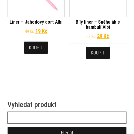
Liner – Jahodový dort Albi
Bílý liner – Sněhulák s
bambulí Albi
Původní cena byla: 49 Kč.
Aktuální cena je: 19 Kč.
19
Kč
49
Kč
Původní cena byl
Aktuální ce
29
Kč
69
Kč
KOUPIT
KOUPIT
Vyhledat produkt
Vyhledávání