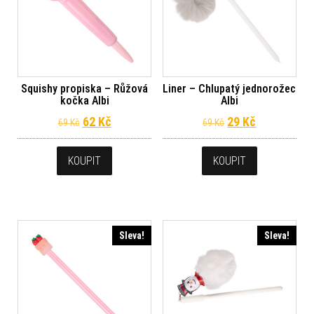
Squishy propiska – Růžová
Liner – Chlupatý jednorožec
kočka Albi
Albi
Původní cena byla: 69 Kč.
Aktuální cena je: 62 Kč.
Původní cena byl
Aktuální ce
62
Kč
29
Kč
69
Kč
69
Kč
KOUPIT
KOUPIT
Sleva!
Sleva!