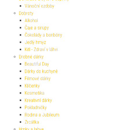
Vánoční ozdoby
Dobroty
Alkohol
Čaje a sirupy
Čokolády a bonbóny
Jedlý hmyz
Kitl - Zdraví v láhvi
Drobné dárky
Beautiful Day
Dárky do kuchyně
Filmové dárky
Klíčenky
Kosmetika
Kreativní dárky
Pokladničky
Rodina a Jubileum
Zrcátka
Hrnky a lahve