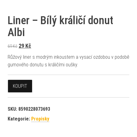
Liner – Bílý králičí donut
Albi
Původní cena byla: 69 Kč.
Aktuální cena je: 29 Kč.
29
Kč
69
Kč
Růžový liner s modrým inkoustem a vysací ozdobou v podobě
gumového donutu s králičími oušky.
KOUPIT
SKU:
8590228073693
Kategorie:
Propisky