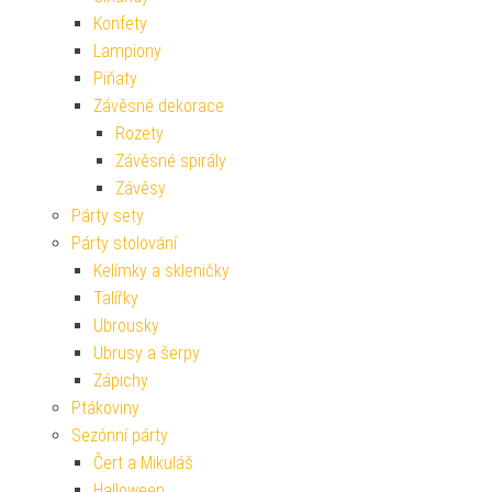
Konfety
Lampiony
Piňaty
Závěsné dekorace
Rozety
Závěsné spirály
Závěsy
Párty sety
Párty stolování
Kelímky a skleničky
Talířky
Ubrousky
Ubrusy a šerpy
Zápichy
Ptákoviny
Sezónní párty
Čert a Mikuláš
Halloween