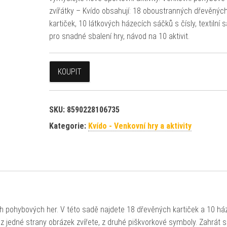
zvířátky – Kvído obsahují: 18 oboustranných dřevěnýc
kartiček, 10 látkových házecích sáčků s čísly, textilní 
pro snadné sbalení hry, návod na 10 aktivit.
KOUPIT
SKU:
8590228106735
Kategorie:
Kvído - Venkovní hry a aktivity
ch pohybových her. V této sadě najdete 18 dřevěných kartiček a 10 há
 z jedné strany obrázek zvířete, z druhé piškvorkové symboly. Zahrát s