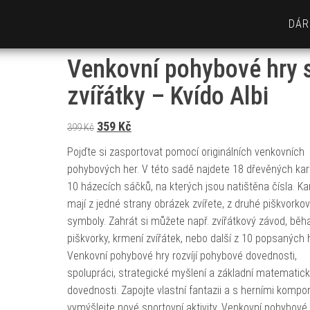
DÁR
Venkovní pohybové hry 
zvířátky – Kvído Albi
Původní cena byla: 399 Kč.
Aktuální cena je: 359 Kč.
359
Kč
399
Kč
Pojďte si zasportovat pomocí originálních venkovních
pohybových her. V této sadě najdete 18 dřevěných kar
10 házecích sáčků, na kterých jsou natištěna čísla. Ka
mají z jedné strany obrázek zvířete, z druhé piškvorko
symboly. Zahrát si můžete např. zvířátkový závod, běh
piškvorky, krmení zvířátek, nebo další z 10 popsaných h
Venkovní pohybové hry rozvíjí pohybové dovednosti,
spolupráci, strategické myšlení a základní matematic
dovednosti. Zapojte vlastní fantazii a s herními kompo
vymýšlejte nové sportovní aktivity. Venkovní pohybové