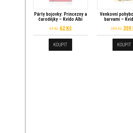
Párty bojovky: Princezny a
Venkovní pohybo
čarodějky – Kvído Albi
barvami – Kvíd
Původní cena byla: 69 Kč.
Aktuální cena je: 62 Kč.
Půvo
62
Kč
359
69
Kč
399
Kč
KOUPIT
KOUPIT