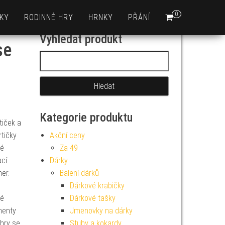
0
KY
RODINNÉ HRY
HRNKY
PŘÁNÍ
Vyhledat produkt
se
Vyhledávání
Kategorie produktu
tiček a
rtičky
Akční ceny
vé
Za 49
ací
Dárky
er.
Balení dárků
Dárkové krabičky
ké
Dárkové tašky
nenty
Jmenovky na dárky
 hry se
Stuhy a kokardy