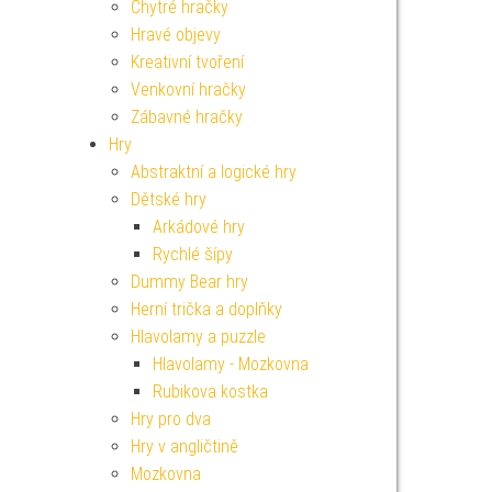
Chytré hračky
Hravé objevy
Kreativní tvoření
Venkovní hračky
Zábavné hračky
Hry
Abstraktní a logické hry
Dětské hry
Arkádové hry
Rychlé šípy
Dummy Bear hry
Herní trička a doplňky
Hlavolamy a puzzle
Hlavolamy - Mozkovna
Rubikova kostka
Hry pro dva
Hry v angličtině
Mozkovna