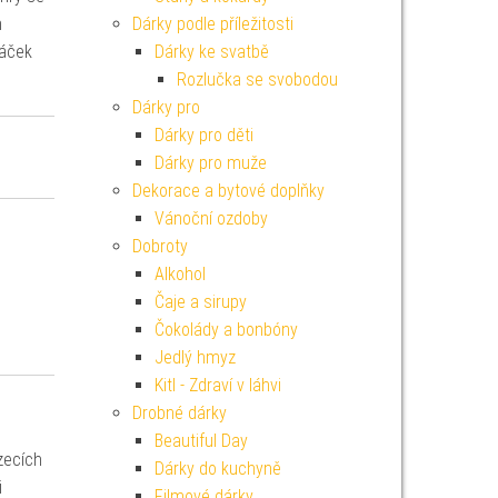
h
Dárky podle příležitosti
sáček
Dárky ke svatbě
Rozlučka se svobodou
Dárky pro
Dárky pro děti
Dárky pro muže
Dekorace a bytové doplňky
Vánoční ozdoby
Dobroty
Alkohol
Čaje a sirupy
Čokolády a bonbóny
Jedlý hmyz
Kitl - Zdraví v láhvi
Drobné dárky
Beautiful Day
zecích
Dárky do kuchyně
i
Filmové dárky