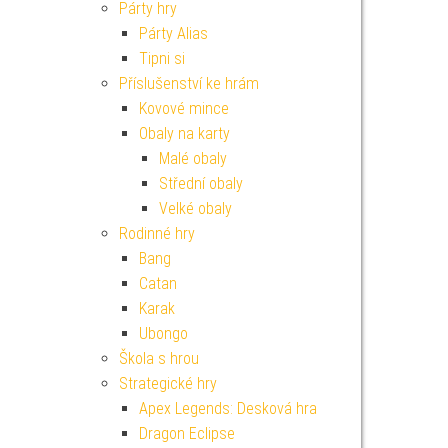
Párty hry
Párty Alias
Tipni si
Příslušenství ke hrám
Kovové mince
Obaly na karty
Malé obaly
Střední obaly
Velké obaly
Rodinné hry
Bang
Catan
Karak
Ubongo
Škola s hrou
Strategické hry
Apex Legends: Desková hra
Dragon Eclipse