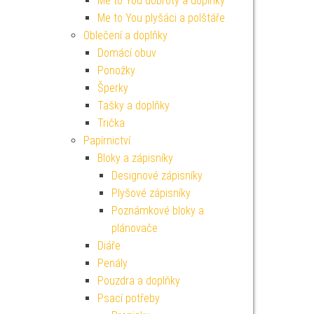
Me to You dobroty a doplňky
Me to You plyšáci a polštáře
Oblečení a doplňky
Domácí obuv
Ponožky
Šperky
Tašky a doplňky
Trička
Papírnictví
Bloky a zápisníky
Designové zápisníky
Plyšové zápisníky
Poznámkové bloky a
plánovače
Diáře
Penály
Pouzdra a doplňky
Psací potřeby