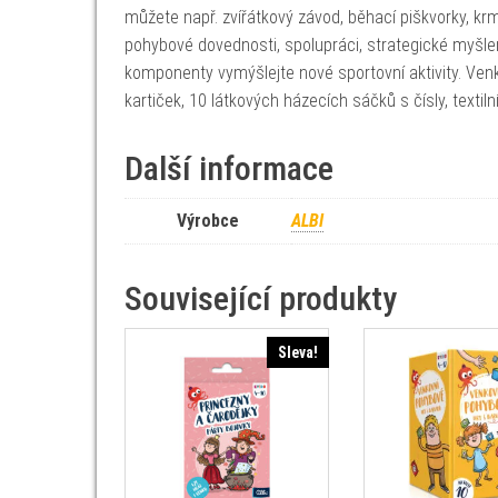
můžete např. zvířátkový závod, běhací piškvorky, krm
pohybové dovednosti, spolupráci, strategické myšlen
komponenty vymýšlejte nové sportovní aktivity. Ven
kartiček, 10 látkových házecích sáčků s čísly, textil
Další informace
Výrobce
ALBI
Související produkty
Sleva!