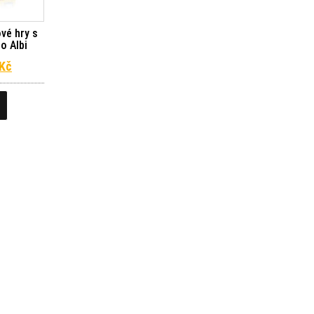
vé hry s
o Albi
dní cena byla: 399 Kč.
Aktuální cena je: 359 Kč.
Kč