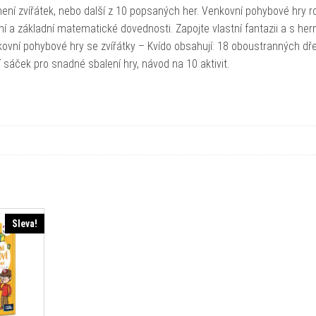
ení zvířátek, nebo další z 10 popsaných her. Venkovní pohybové hry ro
í a základní matematické dovednosti. Zapojte vlastní fantazii a s her
kovní pohybové hry se zvířátky – Kvído obsahují: 18 oboustranných d
ní sáček pro snadné sbalení hry, návod na 10 aktivit.
Sleva!