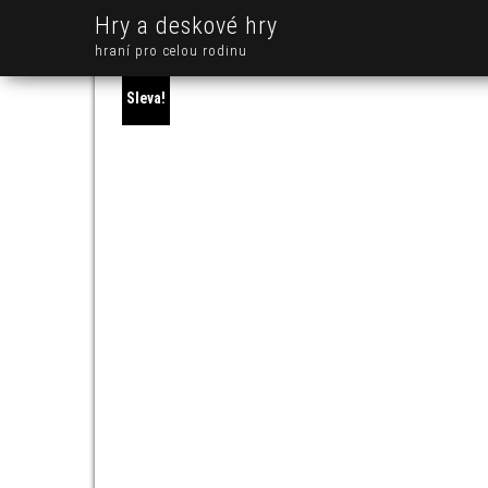
Hry a deskové hry
hraní pro celou rodinu
Sleva!