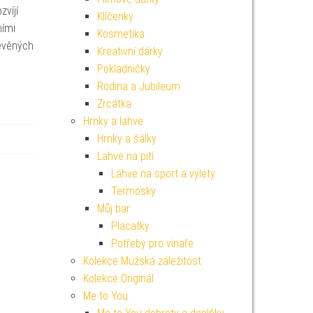
zvíjí
Klíčenky
ními
Kosmetika
řevěných
Kreativní dárky
Pokladničky
Rodina a Jubileum
Zrcátka
Hrnky a lahve
Hrnky a šálky
Lahve na pití
Láhve na sport a výlety
Termosky
Můj bar
Placatky
Potřeby pro vinaře
Kolekce Mužská záležitost
Kolekce Originál
Me to You