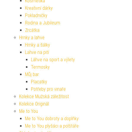
Kosmetika
Kreativní dárky
Pokladničky
Rodina a Jubileum
Zrcátka
Hrnky a lahve
Hrnky a šálky
Lahve na pití
Láhve na sport a výlety
Termosky
Můj bar
Placatky
Potřeby pro vinaře
Kolekce Mužská záležitost
Kolekce Originál
Me to You
Me to You dobroty a doplňky
Me to You plyšáci a polštáře