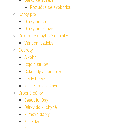
Dárky ke svatbě
Rozlučka se svobodou
Dárky pro
Dárky pro děti
Dárky pro muže
Dekorace a bytové doplňky
Vánoční ozdoby
Dobroty
Alkohol
Čaje a sirupy
Čokolády a bonbóny
Jedlý hmyz
Kitl - Zdraví v láhvi
Drobné dárky
Beautiful Day
Dárky do kuchyně
Filmové dárky
Klíčenky