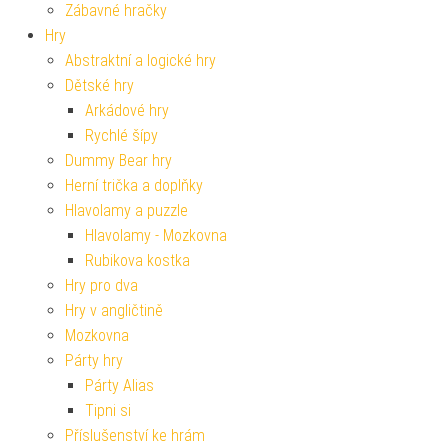
Zábavné hračky
Hry
Abstraktní a logické hry
Dětské hry
Arkádové hry
Rychlé šípy
Dummy Bear hry
Herní trička a doplňky
Hlavolamy a puzzle
Hlavolamy - Mozkovna
Rubikova kostka
Hry pro dva
Hry v angličtině
Mozkovna
Párty hry
Párty Alias
Tipni si
Příslušenství ke hrám