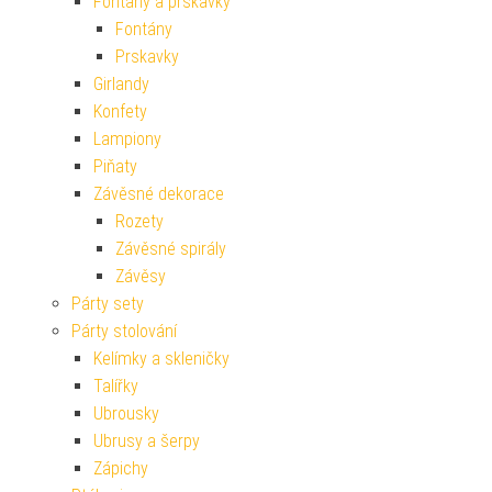
Fontány a prskavky
Fontány
Prskavky
Girlandy
Konfety
Lampiony
Piňaty
Závěsné dekorace
Rozety
Závěsné spirály
Závěsy
Párty sety
Párty stolování
Kelímky a skleničky
Talířky
Ubrousky
Ubrusy a šerpy
Zápichy