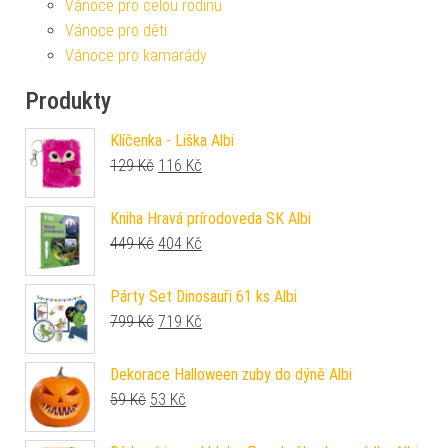
Vánoce pro celou rodinu
Vánoce pro děti
Vánoce pro kamarády
Produkty
Klíčenka - Liška Albi
Původní cena byla: 129 Kč.
Aktuální cena je: 116 Kč.
129
Kč
116
Kč
Kniha Hravá prírodoveda SK Albi
Původní cena byla: 449 Kč.
Aktuální cena je: 404 Kč.
449
Kč
404
Kč
Párty Set Dinosauři 61 ks Albi
Původní cena byla: 799 Kč.
Aktuální cena je: 719 Kč.
799
Kč
719
Kč
Dekorace Halloween zuby do dýně Albi
Původní cena byla: 59 Kč.
Aktuální cena je: 53 Kč.
59
Kč
53
Kč