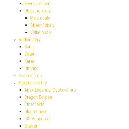
Kovové mince
Obaly na karty
Malé obaly
Střední obaly
Velké obaly
Rodinné hry
Bang
Catan
Karak
Ubongo
Škola s hrou
Strategické hry
Apex Legends: Desková hra
Dragon Eclipse
Etherfields
Gloomhaven
ISS Vanguard
Stalker