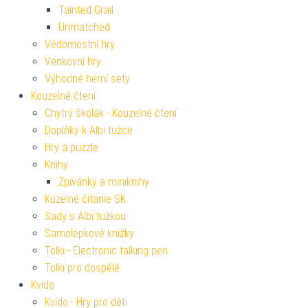
Tainted Grail
Unmatched
Vědomostní hry
Venkovní hry
Výhodné herní sety
Kouzelné čtení
Chytrý školák - Kouzelné čtení
Doplňky k Albi tužce
Hry a puzzle
Knihy
Zpívánky a miniknihy
Kúzelné čítanie SK
Sady s Albi tužkou
Samolepkové knížky
Tolki - Electronic talking pen
Tolki pro dospělé
Kvído
Kvído - Hry pro děti