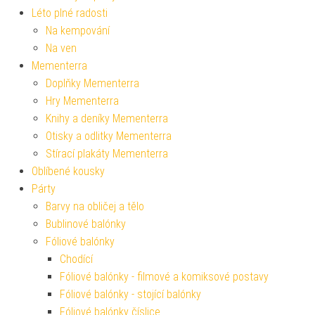
Léto plné radosti
Na kempování
Na ven
Mementerra
Doplňky Mementerra
Hry Mementerra
Knihy a deníky Mementerra
Otisky a odlitky Mementerra
Stírací plakáty Mementerra
Oblíbené kousky
Párty
Barvy na obličej a tělo
Bublinové balónky
Fóliové balónky
Chodící
Fóliové balónky - filmové a komiksové postavy
Fóliové balónky - stojící balónky
Fóliové balónky číslice