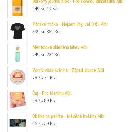
Dárkový journal blok - Pro skvělou kamarádku Albi
Původní cena byla: 149 Kč.
Aktuální cena je: 49 Kč.
149
Kč
49
Kč
Pánské tričko - Nejsem líný, vel. XXL Albi
Původní cena byla: 399 Kč.
Aktuální cena je: 359 Kč.
399
Kč
359
Kč
Mentolová skleněná láhev Albi
Původní cena byla: 249 Kč.
Aktuální cena je: 224 Kč.
249
Kč
224
Kč
Vonný vosk květina - Západ slunce Albi
Původní cena byla: 79 Kč.
Aktuální cena je: 71 Kč.
79
Kč
71
Kč
Čaj - Pro Martinu Albi
Původní cena byla: 99 Kč.
Aktuální cena je: 89 Kč.
99
Kč
89
Kč
Obálka na peníze - Měděné květiny Albi
Původní cena byla: 65 Kč.
Aktuální cena je: 59 Kč.
65
Kč
59
Kč