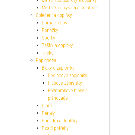
Me to You dobroty a doplňky
Me to You plyšáci a polštáře
Oblečení a doplňky
Domácí obuv
Ponožky
Šperky
Tašky a doplňky
Trička
Papírnictví
Bloky a zápisníky
Designové zápisníky
Plyšové zápisníky
Poznámkové bloky a
plánovače
Diáře
Penály
Pouzdra a doplňky
Psací potřeby