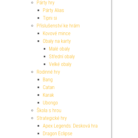
Párty hry
Párty Alias
Tipni si
Příslušenství ke hrám
Kovové mince
Obaly na karty
Malé obaly
Střední obaly
Velké obaly
Rodinné hry
Bang
Catan
Karak
Ubongo
Škola s hrou
Strategické hry
Apex Legends: Desková hra
Dragon Eclipse