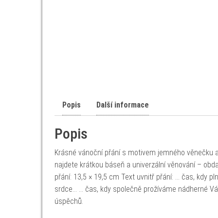
Popis
Další informace
Popis
Krásné vánoční přání s motivem jemného věnečku a m
najdete krátkou báseň a univerzální věnování – obdar
přání: 13,5 × 19,5 cm Text uvnitř přání: … čas, kdy p
srdce… … čas, kdy společně prožíváme nádherné Vá
úspěchů.