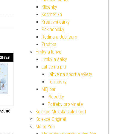
Klíčenky
Kosmetika
Kreativní dárky
Pokladničky
Rodina a Jubileum
Zrcátka
Hrnky a lahve
Sleva!
Hrnky a šálky
Lahve na pití
Láhve na sport a výlety
Termosky
Můj bar
Placatky
Potřeby pro vinaře
ěžené
Kolekce Mužská záležitost
Kolekce Originál
í cena byla: 169 Kč.
Aktuální cena je: 152 Kč.
Me to You