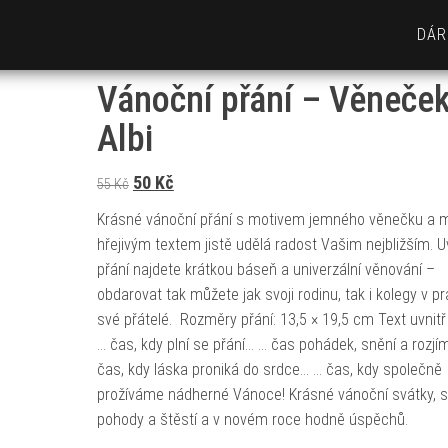
DÁR
Vánoční přání – Věneče
Albi
Původní cena byla: 55 Kč.
Aktuální cena je: 50 Kč.
50
Kč
55
Kč
Krásné vánoční přání s motivem jemného věnečku a m
hřejivým textem jistě udělá radost Vašim nejbližším. U
přání najdete krátkou báseň a univerzální věnování –
obdarovat tak můžete jak svoji rodinu, tak i kolegy v pr
své přátelé. Rozměry přání: 13,5 × 19,5 cm Text uvnitř 
… čas, kdy plní se přání… … čas pohádek, snění a rozjí
čas, kdy láska proniká do srdce… … čas, kdy společně
prožíváme nádherné Vánoce! Krásné vánoční svátky, 
pohody a štěstí a v novém roce hodně úspěchů.