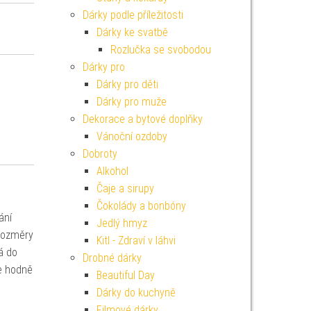
Dárky podle příležitosti
Dárky ke svatbě
Rozlučka se svobodou
Dárky pro
Dárky pro děti
Dárky pro muže
Dekorace a bytové doplňky
Vánoční ozdoby
Dobroty
Alkohol
Čaje a sirupy
Čokolády a bonbóny
ání
Jedlý hmyz
 Rozměry
Kitl - Zdraví v láhvi
á do
Drobné dárky
e hodně
Beautiful Day
Dárky do kuchyně
Filmové dárky