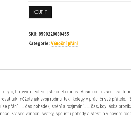
KOUPIT
SKU:
8590228080455
Kategorie:
Vánoční přání
ilým, hřejivým textem jistě udělá radost Vašim nejbližším. Uvnitř př
ovat tak můžete jak svoji rodinu, tak i kolegy v práci či své přátelé.
lní se přání… … čas pohádek, snění a rozjímání… … čas, kdy láska pronik
noce! Krásné vánoční svátky, spoustu pohody a štěstí a v novém roc