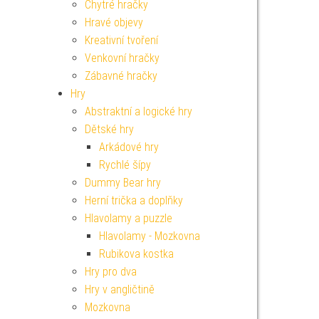
Chytré hračky
Hravé objevy
Kreativní tvoření
Venkovní hračky
Zábavné hračky
Hry
Abstraktní a logické hry
Dětské hry
Arkádové hry
Rychlé šípy
Dummy Bear hry
Herní trička a doplňky
Hlavolamy a puzzle
Hlavolamy - Mozkovna
Rubikova kostka
Hry pro dva
Hry v angličtině
Mozkovna