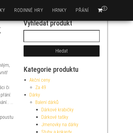
0
KY
RODINNÉ HRY
HRNKY
PŘÁNÍ
Vyhledat produkt
k
Vyhledávání
ilým,
Kategorie produktu
vnitř
Akční ceny
áci či
Za 49
přání:
Dárky
mání… …
Balení dárků
Dárkové krabičky
spoustu
Dárkové tašky
Jmenovky na dárky
Stuhy a kokardy