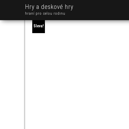
Hry a deskové hry
hraní pro celou rodinu
Sleva!