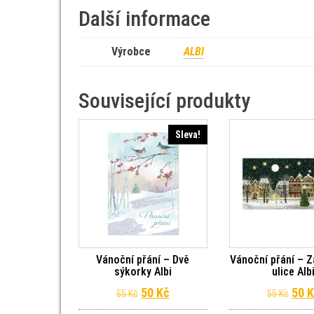
Další informace
Výrobce
ALBI
Související produkty
Sleva!
Vánoční přání – Dvě
Vánoční přání – 
sýkorky Albi
ulice Alb
Původní cena byla: 55 Kč.
Aktuální cena je: 50 Kč.
Půvo
50
Kč
50
K
55
Kč
55
Kč