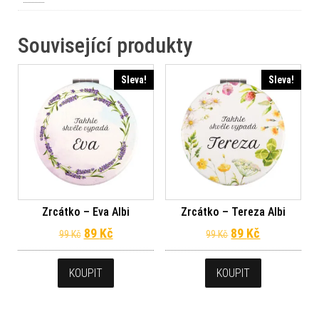
Související produkty
Sleva!
Sleva!
Zrcátko – Eva Albi
Zrcátko – Tereza Albi
Původní cena byla: 99 Kč.
Aktuální cena je: 89 Kč.
Původní cena byl
Aktuální ce
89
Kč
89
Kč
99
Kč
99
Kč
KOUPIT
KOUPIT