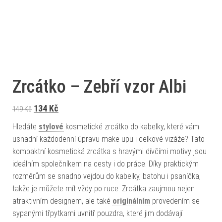
Zrcátko – Zebří vzor Albi
Původní cena byla: 149 Kč.
Aktuální cena je: 134 Kč.
134
Kč
149
Kč
Hledáte
stylové
kosmetické zrcátko do kabelky, které vám
usnadní každodenní úpravu make-upu i celkové vizáže? Tato
kompaktní kosmetická zrcátka s hravými dívčími motivy jsou
ideálním společníkem na cesty i do práce. Díky praktickým
rozměrům se snadno vejdou do kabelky, batohu i psaníčka,
takže je můžete mít vždy po ruce. Zrcátka zaujmou nejen
atraktivním designem, ale také
originálním
provedením se
sypanými třpytkami uvnitř pouzdra, které jim dodávají