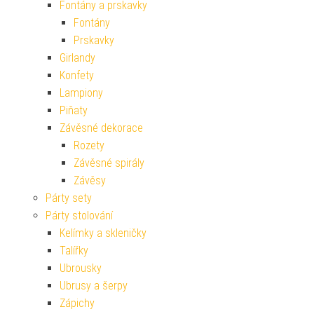
Fontány a prskavky
Fontány
Prskavky
Girlandy
Konfety
Lampiony
Piňaty
Závěsné dekorace
Rozety
Závěsné spirály
Závěsy
Párty sety
Párty stolování
Kelímky a skleničky
Talířky
Ubrousky
Ubrusy a šerpy
Zápichy