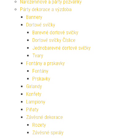
Narozeninové a párty pozvánky
Párty dekorace a výzdoba
Bannery
Dortové svíčky
Barevné dortové svíčky
Dortové svíčky Číslice
Jednobarevné dortové svíčky
Tvary
Fontány a prskavky
Fontány
Prskavky
Girlandy
Konfety
Lampiony
Piňaty
Závěsné dekorace
Rozety
Závěsné spirály