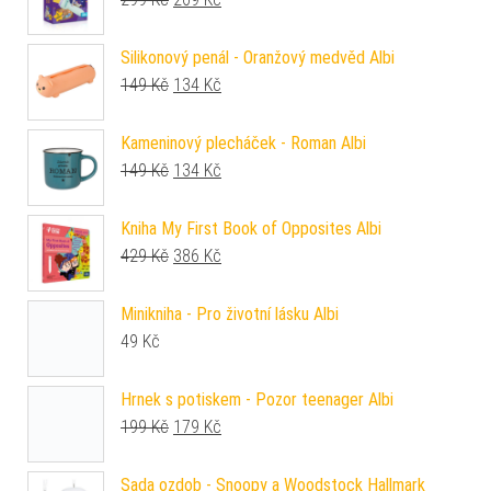
Silikonový penál - Oranžový medvěd Albi
Původní cena byla: 149 Kč.
Aktuální cena je: 134 Kč.
149
Kč
134
Kč
Kameninový plecháček - Roman Albi
Původní cena byla: 149 Kč.
Aktuální cena je: 134 Kč.
149
Kč
134
Kč
Kniha My First Book of Opposites Albi
Původní cena byla: 429 Kč.
Aktuální cena je: 386 Kč.
429
Kč
386
Kč
Minikniha - Pro životní lásku Albi
49
Kč
Hrnek s potiskem - Pozor teenager Albi
Původní cena byla: 199 Kč.
Aktuální cena je: 179 Kč.
199
Kč
179
Kč
Sada ozdob - Snoopy a Woodstock Hallmark