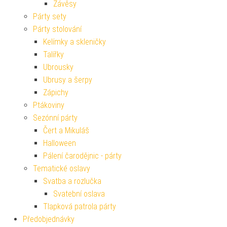
Závěsy
Párty sety
Párty stolování
Kelímky a skleničky
Talířky
Ubrousky
Ubrusy a šerpy
Zápichy
Ptákoviny
Sezónní párty
Čert a Mikuláš
Halloween
Pálení čarodějnic - párty
Tematické oslavy
Svatba a rozlučka
Svatební oslava
Tlapková patrola párty
Předobjednávky