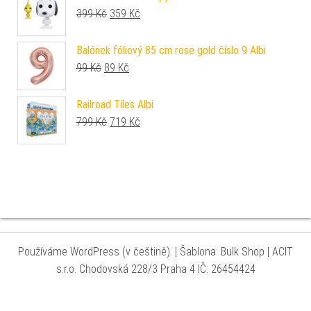
Původní cena byla: 399 Kč.
Aktuální cena je: 359 Kč.
399
Kč
359
Kč
Balónek fóliový 85 cm rose gold číslo 9 Albi
Původní cena byla: 99 Kč.
Aktuální cena je: 89 Kč.
99
Kč
89
Kč
Railroad Tiles Albi
Původní cena byla: 799 Kč.
Aktuální cena je: 719 Kč.
799
Kč
719
Kč
Používáme WordPress (v češtině).
|
Šablona: Bulk Shop
| ACIT
s.r.o. Chodovská 228/3 Praha 4 IČ: 26454424