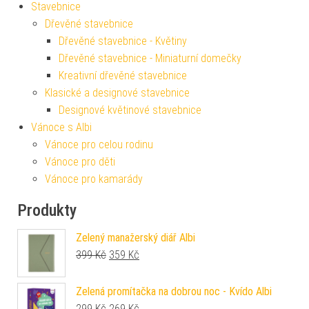
Stavebnice
Dřevěné stavebnice
Dřevěné stavebnice - Květiny
Dřevěné stavebnice - Miniaturní domečky
Kreativní dřevěné stavebnice
Klasické a designové stavebnice
Designové květinové stavebnice
Vánoce s Albi
Vánoce pro celou rodinu
Vánoce pro děti
Vánoce pro kamarády
Produkty
Zelený manažerský diář Albi
Původní cena byla: 399 Kč.
Aktuální cena je: 359 Kč.
399
Kč
359
Kč
Zelená promítačka na dobrou noc - Kvído Albi
Původní cena byla: 299 Kč.
Aktuální cena je: 269 Kč.
299
Kč
269
Kč