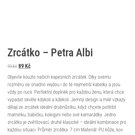
Zrcátko – Petra Albi
Původní cena byla: 99 Kč.
Aktuální cena je: 89 Kč.
89
Kč
99
Kč
Objevte kouzlo našich kapesních zrcátek. Díky svému
rozměru se snadno vejdou i do té nejmenší kabelky a jsou
vždy po ruce. Perfektní doplněk pro každou ženu, která chce
vypadat skvěle kdykoli a kdekoli. Jemný design a milé vzkazy
dělají ze zrcátek ideální drobnůstku, když chcete potěšit
maminku, babičku, kolegyni nebo své kamarádky. Jedno
zrcátko je zvětšovací, druhé klasické – ideální kombinace pro
každou situaci. Průměr zrcátka: 7 cm Materiál: PU kůže, kov