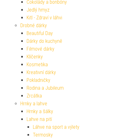
Čokolády a bonbóny
Jedlý hmyz
Kitl - Zdraví v láhvi
Drobné dárky
Beautiful Day
Dárky do kuchyně
Filmové dárky
Klíčenky
Kosmetika
Kreativní dárky
Pokladničky
Rodina a Jubileum
Zrcátka
Hrnky a lahve
Hrnky a šálky
Lahve na pití
Láhve na sport a výlety
Termosky