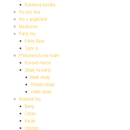
Rubikova kostka
Hry pro dva
Hry v angličtině
Mozkovna
Párty hry
Párty Alias
Tipni si
Příslušenství ke hrám
Kovové mince
Obaly na karty
Malé obaly
Střední obaly
Velké obaly
Rodinné hry
Bang
Catan
Karak
Ubongo