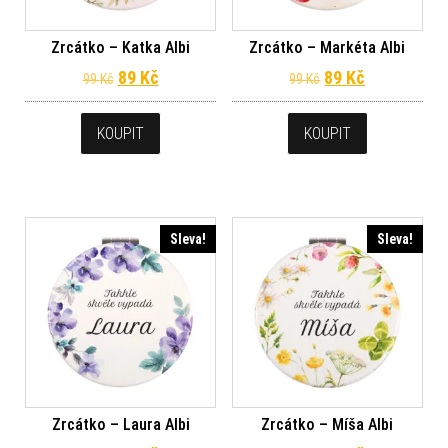
Zrcátko – Katka Albi
Zrcátko – Markéta Albi
Původní cena byla: 99 Kč.
Aktuální cena je: 89 Kč.
Původní cena byl
Aktuální ce
89
Kč
89
Kč
99
Kč
99
Kč
KOUPIT
KOUPIT
Sleva!
Sleva!
Zrcátko – Laura Albi
Zrcátko – Míša Albi