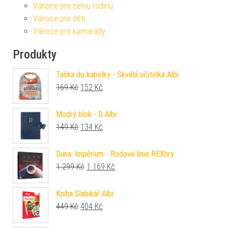
Vánoce pro celou rodinu
Vánoce pro děti
Vánoce pro kamarády
Produkty
Taška do kabelky - Skvělá učitelka Albi
Původní cena byla: 169 Kč.
Aktuální cena je: 152 Kč.
169
Kč
152
Kč
Modrý blok - D Albi
Původní cena byla: 149 Kč.
Aktuální cena je: 134 Kč.
149
Kč
134
Kč
Duna: Impérium - Rodové linie REXhry
Původní cena byla: 1 299 Kč.
Aktuální cena je: 1 169 Kč.
1 299
Kč
1 169
Kč
Kniha Slabikář Albi
Původní cena byla: 449 Kč.
Aktuální cena je: 404 Kč.
449
Kč
404
Kč