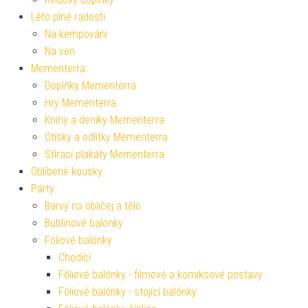
Léto plné radosti
Na kempování
Na ven
Mementerra
Doplňky Mementerra
Hry Mementerra
Knihy a deníky Mementerra
Otisky a odlitky Mementerra
Stírací plakáty Mementerra
Oblíbené kousky
Párty
Barvy na obličej a tělo
Bublinové balónky
Fóliové balónky
Chodící
Fóliové balónky - filmové a komiksové postavy
Fóliové balónky - stojící balónky