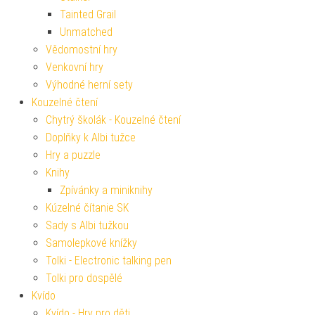
Tainted Grail
Unmatched
Vědomostní hry
Venkovní hry
Výhodné herní sety
Kouzelné čtení
Chytrý školák - Kouzelné čtení
Doplňky k Albi tužce
Hry a puzzle
Knihy
Zpívánky a miniknihy
Kúzelné čítanie SK
Sady s Albi tužkou
Samolepkové knížky
Tolki - Electronic talking pen
Tolki pro dospělé
Kvído
Kvído - Hry pro děti