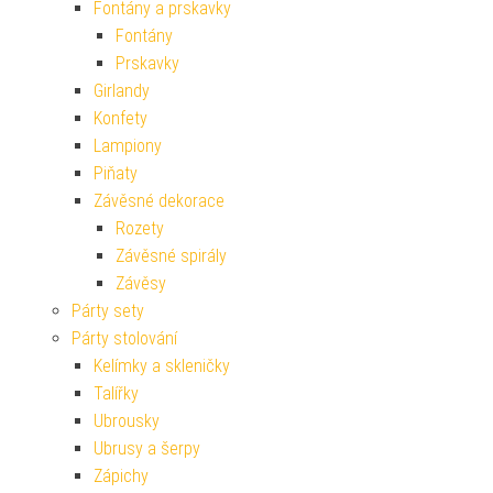
Fontány a prskavky
Fontány
Prskavky
Girlandy
Konfety
Lampiony
Piňaty
Závěsné dekorace
Rozety
Závěsné spirály
Závěsy
Párty sety
Párty stolování
Kelímky a skleničky
Talířky
Ubrousky
Ubrusy a šerpy
Zápichy