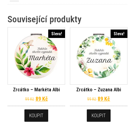
Související produkty
Sleva!
Sleva!
Zrcátko – Markéta Albi
Zrcátko – Zuzana Albi
Původní cena byla: 99 Kč.
Aktuální cena je: 89 Kč.
Původní cena byl
Aktuální ce
89
Kč
89
Kč
99
Kč
99
Kč
KOUPIT
KOUPIT