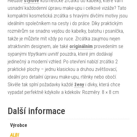
Hledáte
stylové
kosmetické zrcátko do kabelky, které vám
usnadní každodenní úpravu make-upu i celkové vizáže? Tato
kompaktní kosmetická zrcátka s hravými dívčími motivy jsou
ideálním společníkem na cesty i do práce. Díky praktickým
rozměrům se snadno vejdou do kabelky, batohu i psaníčka,
takže je můžete mít vždy po ruce. Zrcátka zaujmou nejen
atraktivním designem, ale také
originálním
provedením se
sypanými třpytkami uvnitř pouzdra, které jim dodávají
jedinečný a moderní vzhled. Po otevření nabízí zrcátko 2
praktické plochy – jednu klasickou a druhou zvětšovací,
ideální pro detailní úpravu make-upu, rtěnky nebo obočí.
Skvěle tak splní požadavky každé
ženy
i dívky, která chce
vypadat perfektně kdykoliv a kdekoliv. Rozměry: 8 × 8 cm
Další informace
Výrobce
ALBI