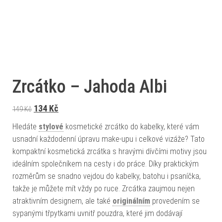
Zrcátko – Jahoda Albi
Původní cena byla: 149 Kč.
Aktuální cena je: 134 Kč.
134
Kč
149
Kč
Hledáte
stylové
kosmetické zrcátko do kabelky, které vám
usnadní každodenní úpravu make-upu i celkové vizáže? Tato
kompaktní kosmetická zrcátka s hravými dívčími motivy jsou
ideálním společníkem na cesty i do práce. Díky praktickým
rozměrům se snadno vejdou do kabelky, batohu i psaníčka,
takže je můžete mít vždy po ruce. Zrcátka zaujmou nejen
atraktivním designem, ale také
originálním
provedením se
sypanými třpytkami uvnitř pouzdra, které jim dodávají