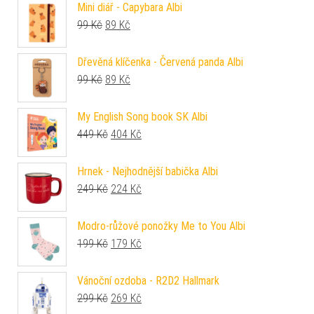
Mini diář - Capybara Albi
Původní cena byla: 99 Kč.
Aktuální cena je: 89 Kč.
99
Kč
89
Kč
Dřevěná klíčenka - Červená panda Albi
Původní cena byla: 99 Kč.
Aktuální cena je: 89 Kč.
99
Kč
89
Kč
My English Song book SK Albi
Původní cena byla: 449 Kč.
Aktuální cena je: 404 Kč.
449
Kč
404
Kč
Hrnek - Nejhodnější babička Albi
Původní cena byla: 249 Kč.
Aktuální cena je: 224 Kč.
249
Kč
224
Kč
Modro-růžové ponožky Me to You Albi
Původní cena byla: 199 Kč.
Aktuální cena je: 179 Kč.
199
Kč
179
Kč
Vánoční ozdoba - R2D2 Hallmark
Původní cena byla: 299 Kč.
Aktuální cena je: 269 Kč.
299
Kč
269
Kč