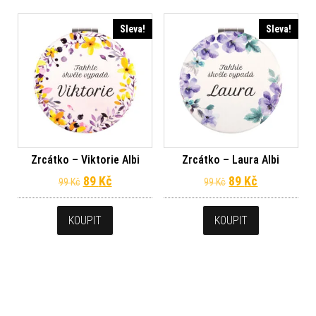
Sleva!
Sleva!
Zrcátko – Viktorie Albi
Zrcátko – Laura Albi
Původní cena byla: 99 Kč.
Aktuální cena je: 89 Kč.
Původní cena byl
Aktuální ce
89
Kč
89
Kč
99
Kč
99
Kč
KOUPIT
KOUPIT