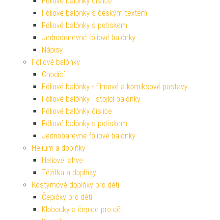
Fóliové balónky číslice
Fóliové balónky s českým textem
Fóliové balónky s potiskem
Jednobarevné fóliové balónky
Nápisy
Fóliové balónky
Chodící
Fóliové balónky - filmové a komiksové postavy
Fóliové balónky - stojící balónky
Fóliové balónky číslice
Fóliové balónky s potiskem
Jednobarevné fóliové balónky
Helium a doplňky
Heliové lahve
Těžítka a doplňky
Kostýmové doplňky pro děti
Čepičky pro děti
Klobouky a čepice pro děti