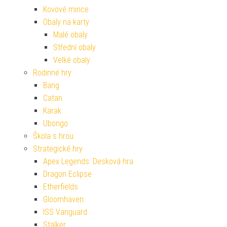
Kovové mince
Obaly na karty
Malé obaly
Střední obaly
Velké obaly
Rodinné hry
Bang
Catan
Karak
Ubongo
Škola s hrou
Strategické hry
Apex Legends: Desková hra
Dragon Eclipse
Etherfields
Gloomhaven
ISS Vanguard
Stalker