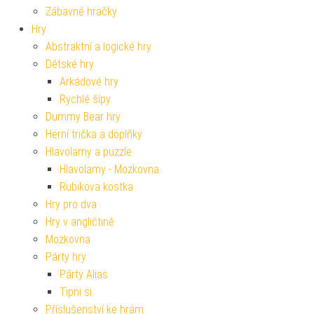
Zábavné hračky
Hry
Abstraktní a logické hry
Dětské hry
Arkádové hry
Rychlé šípy
Dummy Bear hry
Herní trička a doplňky
Hlavolamy a puzzle
Hlavolamy - Mozkovna
Rubikova kostka
Hry pro dva
Hry v angličtině
Mozkovna
Párty hry
Párty Alias
Tipni si
Příslušenství ke hrám