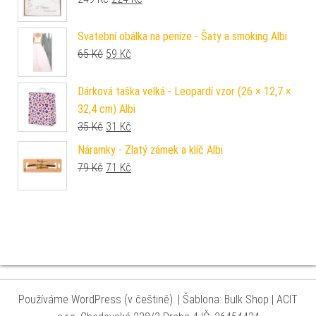
Svatební obálka na peníze - Šaty a smoking Albi
Původní cena byla: 65 Kč.
Aktuální cena je: 59 Kč.
65
Kč
59
Kč
Dárková taška velká - Leopardí vzor (26 × 12,7 ×
32,4 cm) Albi
Původní cena byla: 35 Kč.
Aktuální cena je: 31 Kč.
35
Kč
31
Kč
Náramky - Zlatý zámek a klíč Albi
Původní cena byla: 79 Kč.
Aktuální cena je: 71 Kč.
79
Kč
71
Kč
Používáme WordPress (v češtině).
|
Šablona: Bulk Shop
| ACIT