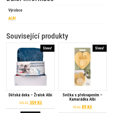
Výrobce
ALBI
Související produkty
Sleva!
Sleva!
Dětská deka – Žralok Albi
Svíčka s překvapením –
Kamarádka Albi
Původní cena byla: 399 Kč.
Aktuální cena je: 359 Kč.
359
Kč
399
Kč
Původní cena byl
Aktuální ce
89
Kč
99
Kč