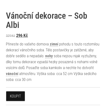
Vánoční dekorace – Sob
Albi
Původní cena byla: 329 Kč.
Aktuální cena je: 296 Kč.
296
Kč
329
Kč
Přineste do vašeho domova
zimní
pohodu s touto roztomilou
dekorací vánočního soba. Tělo postavičky je zatížené, aby
dobře sedělo a nepadalo.
nohy
soba nejsou nijak vyztuženy,
díky tomu dekorace vypadá hezky posazená s nohami volně
visícími dolů. Posaďte soba kamkoliv a nechte ho dotvořit
vánoční
atmosféru. Výška soba: cca 52 cm Výška sedícího
soba: cca 30 cm
KOUPIT