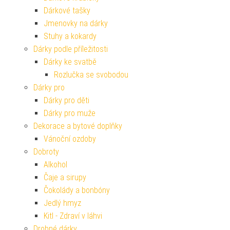
Dárkové tašky
Jmenovky na dárky
Stuhy a kokardy
Dárky podle příležitosti
Dárky ke svatbě
Rozlučka se svobodou
Dárky pro
Dárky pro děti
Dárky pro muže
Dekorace a bytové doplňky
Vánoční ozdoby
Dobroty
Alkohol
Čaje a sirupy
Čokolády a bonbóny
Jedlý hmyz
Kitl - Zdraví v láhvi
Drobné dárky