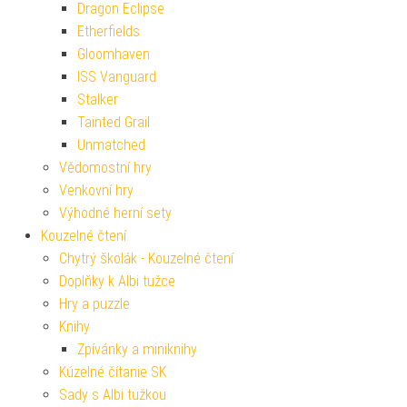
Dragon Eclipse
Etherfields
Gloomhaven
ISS Vanguard
Stalker
Tainted Grail
Unmatched
Vědomostní hry
Venkovní hry
Výhodné herní sety
Kouzelné čtení
Chytrý školák - Kouzelné čtení
Doplňky k Albi tužce
Hry a puzzle
Knihy
Zpívánky a miniknihy
Kúzelné čítanie SK
Sady s Albi tužkou