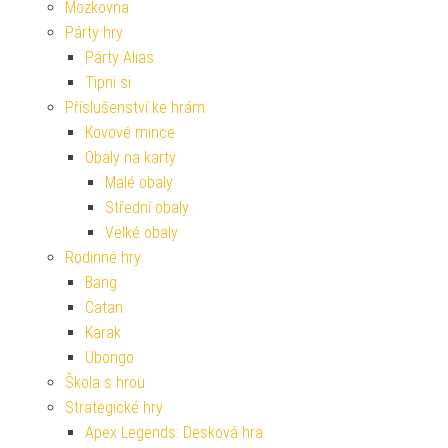
Mozkovna
Párty hry
Párty Alias
Tipni si
Příslušenství ke hrám
Kovové mince
Obaly na karty
Malé obaly
Střední obaly
Velké obaly
Rodinné hry
Bang
Catan
Karak
Ubongo
Škola s hrou
Strategické hry
Apex Legends: Desková hra