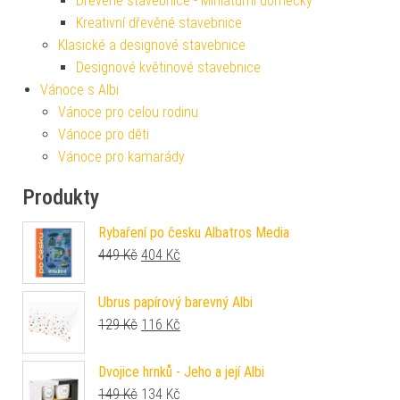
Dřevěné stavebnice - Miniaturní domečky
Kreativní dřevěné stavebnice
Klasické a designové stavebnice
Designové květinové stavebnice
Vánoce s Albi
Vánoce pro celou rodinu
Vánoce pro děti
Vánoce pro kamarády
Produkty
Rybaření po česku Albatros Media
Původní cena byla: 449 Kč.
Aktuální cena je: 404 Kč.
449
Kč
404
Kč
Ubrus papírový barevný Albi
Původní cena byla: 129 Kč.
Aktuální cena je: 116 Kč.
129
Kč
116
Kč
Dvojice hrnků - Jeho a její Albi
Původní cena byla: 149 Kč.
Aktuální cena je: 134 Kč.
149
Kč
134
Kč