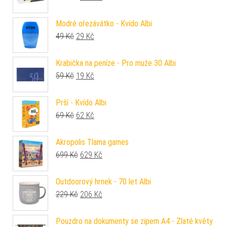
Modré ořezávátko - Kvído Albi
Původní cena byla: 49 Kč.
Aktuální cena je: 29 Kč.
49
Kč
29
Kč
Krabička na peníze - Pro muže 30 Albi
Původní cena byla: 59 Kč.
Aktuální cena je: 19 Kč.
59
Kč
19
Kč
Prší - Kvído Albi
Původní cena byla: 69 Kč.
Aktuální cena je: 62 Kč.
69
Kč
62
Kč
Akropolis Tlama games
Původní cena byla: 699 Kč.
Aktuální cena je: 629 Kč.
699
Kč
629
Kč
Outdoorový hrnek - 70 let Albi
Původní cena byla: 229 Kč.
Aktuální cena je: 206 Kč.
229
Kč
206
Kč
Pouzdro na dokumenty se zipem A4 - Zlaté květy