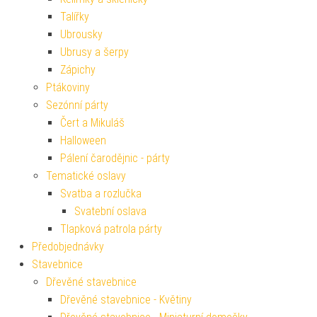
Talířky
Ubrousky
Ubrusy a šerpy
Zápichy
Ptákoviny
Sezónní párty
Čert a Mikuláš
Halloween
Pálení čarodějnic - párty
Tematické oslavy
Svatba a rozlučka
Svatební oslava
Tlapková patrola párty
Předobjednávky
Stavebnice
Dřevěné stavebnice
Dřevěné stavebnice - Květiny