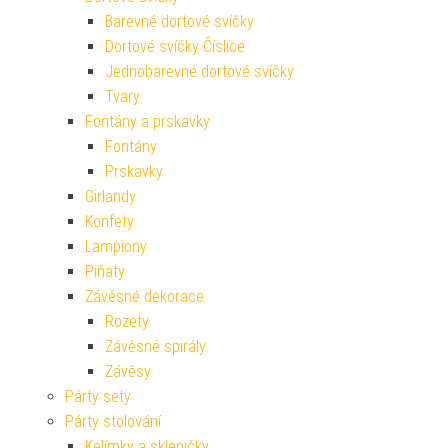
Barevné dortové svíčky
Dortové svíčky Číslice
Jednobarevné dortové svíčky
Tvary
Fontány a prskavky
Fontány
Prskavky
Girlandy
Konfety
Lampiony
Piňaty
Závěsné dekorace
Rozety
Závěsné spirály
Závěsy
Párty sety
Párty stolování
Kelímky a skleničky