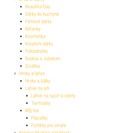
Beautiful Day
Dárky do kuchyně
Filmové dárky
Klíčenky
Kosmetika
Kreativní dárky
Pokladničky
Rodina a Jubileum
Zrcátka
Hrnky a lahve
Hrnky a šálky
Lahve na pití
Láhve na sport a výlety
Termosky
Můj bar
Placatky
Potřeby pro vinaře
Kolekce Mužská záležitost