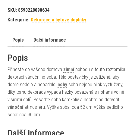
SKU:
8590228098634
Kategorie:
Dekorace a bytové doplňky
Popis
Další informace
Popis
Přineste do vašeho domova
zimní
pohodu s touto roztomilou
dekorací vánočního soba. Tělo postavičky je zatížené, aby
dobře sedělo a nepadalo.
nohy
soba nejsou nijak vyztuženy,
díky tomu dekorace vypadá hezky posazená s nohami volně
visícími dolů. Posaďte soba kamkoliv a nechte ho dotvořit
vánoční
atmosféru. Výška soba: cca 52 cm Výška sedícího
soba: cca 30 cm
Další informace