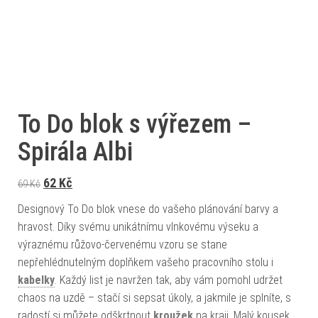
To Do blok s výřezem –
Spirála Albi
Původní cena byla: 69 Kč.
Aktuální cena je: 62 Kč.
62
Kč
69
Kč
Designový To Do blok vnese do vašeho plánování barvy a
hravost. Díky svému unikátnímu vlnkovému výseku a
výraznému růžovo-červenému vzoru se stane
nepřehlédnutelným doplňkem vašeho pracovního stolu i
kabelky
. Každý list je navržen tak, aby vám pomohl udržet
chaos na uzdě – stačí si sepsat úkoly, a jakmile je splníte, s
radostí si můžete odškrtnout
kroužek
na kraji. Malý kousek