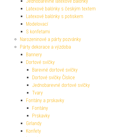
Jednobarevné latexové balónky
Latexové balónky s českým textem
Latexové balónky s potiskem
Modelovací
S konfetami
Narozeninové a párty pozvánky
Párty dekorace a výzdoba
Bannery
Dortové svíčky
Barevné dortové svíčky
Dortové svíčky Číslice
Jednobarevné dortové svíčky
Tvary
Fontány a prskavky
Fontány
Prskavky
Girlandy
Konfety