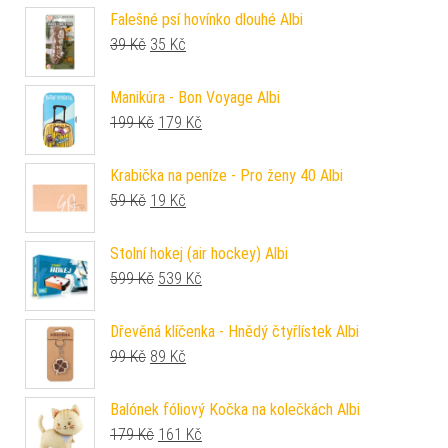
Falešné psí hovínko dlouhé Albi
Původní cena byla: 39 Kč.
Aktuální cena je: 35 Kč.
39
Kč
35
Kč
Manikúra - Bon Voyage Albi
Původní cena byla: 199 Kč.
Aktuální cena je: 179 Kč.
199
Kč
179
Kč
Krabička na peníze - Pro ženy 40 Albi
Původní cena byla: 59 Kč.
Aktuální cena je: 19 Kč.
59
Kč
19
Kč
Stolní hokej (air hockey) Albi
Původní cena byla: 599 Kč.
Aktuální cena je: 539 Kč.
599
Kč
539
Kč
Dřevěná klíčenka - Hnědý čtyřlístek Albi
Původní cena byla: 99 Kč.
Aktuální cena je: 89 Kč.
99
Kč
89
Kč
Balónek fóliový Kočka na kolečkách Albi
Původní cena byla: 179 Kč.
Aktuální cena je: 161 Kč.
179
Kč
161
Kč