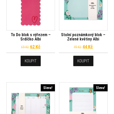
To Do blok s výřezem –
Stolní poznámkový blok –
Srdíčko Albi
Zelené květiny Albi
Původní cena byla: 69 Kč.
Aktuální cena je: 62 Kč.
Původní cena byl
Aktuální ce
62
Kč
44
Kč
69
Kč
49
Kč
KOUPIT
KOUPIT
Sleva!
Sleva!