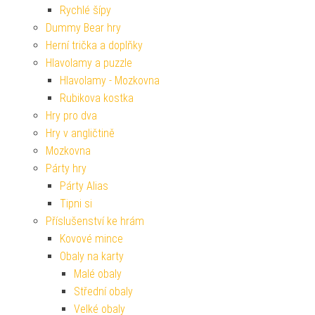
Rychlé šípy
Dummy Bear hry
Herní trička a doplňky
Hlavolamy a puzzle
Hlavolamy - Mozkovna
Rubikova kostka
Hry pro dva
Hry v angličtině
Mozkovna
Párty hry
Párty Alias
Tipni si
Příslušenství ke hrám
Kovové mince
Obaly na karty
Malé obaly
Střední obaly
Velké obaly