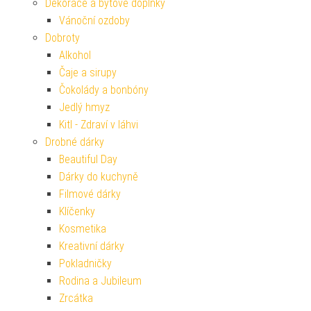
Dekorace a bytové doplňky
Vánoční ozdoby
Dobroty
Alkohol
Čaje a sirupy
Čokolády a bonbóny
Jedlý hmyz
Kitl - Zdraví v láhvi
Drobné dárky
Beautiful Day
Dárky do kuchyně
Filmové dárky
Klíčenky
Kosmetika
Kreativní dárky
Pokladničky
Rodina a Jubileum
Zrcátka