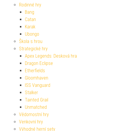
Rodinné hry
Bang
Catan
Karak
Ubongo
Škola s hrou
Strategické hry
Apex Legends: Desková hra
Dragon Eclipse
Etherfields
Gloomhaven
ISS Vanguard
Stalker
Tainted Grail
Unmatched
Vědomostní hry
Venkovní hry
Výhodné herní sety