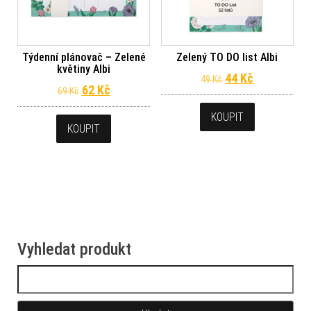
Týdenní plánovač – Zelené
Zelený TO DO list Albi
květiny Albi
Původní cena byl
Aktuální ce
44
Kč
49
Kč
Původní cena byla: 69 Kč.
Aktuální cena je: 62 Kč.
62
Kč
69
Kč
KOUPIT
KOUPIT
Vyhledat produkt
Vyhledávání