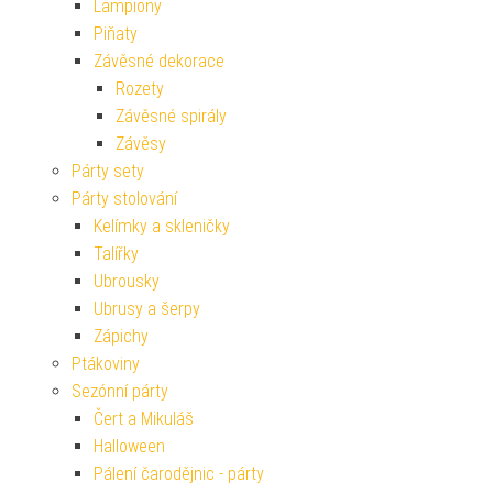
Lampiony
Piňaty
Závěsné dekorace
Rozety
Závěsné spirály
Závěsy
Párty sety
Párty stolování
Kelímky a skleničky
Talířky
Ubrousky
Ubrusy a šerpy
Zápichy
Ptákoviny
Sezónní párty
Čert a Mikuláš
Halloween
Pálení čarodějnic - párty