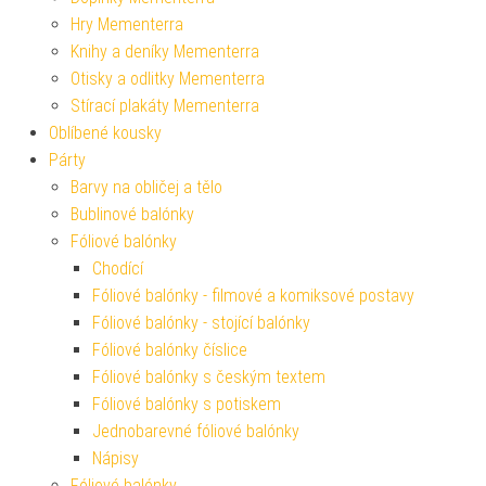
Hry Mementerra
Knihy a deníky Mementerra
Otisky a odlitky Mementerra
Stírací plakáty Mementerra
Oblíbené kousky
Párty
Barvy na obličej a tělo
Bublinové balónky
Fóliové balónky
Chodící
Fóliové balónky - filmové a komiksové postavy
Fóliové balónky - stojící balónky
Fóliové balónky číslice
Fóliové balónky s českým textem
Fóliové balónky s potiskem
Jednobarevné fóliové balónky
Nápisy
Fóliové balónky