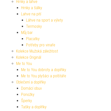
Hrnky a lahve
Hrnky a šálky
Lahve na pití
Láhve na sport a výlety
Termosky
Můj bar
Placatky
Potřeby pro vinaře
Kolekce Mužská záležitost
Kolekce Originál
Me to You
Me to You dobroty a doplňky
Me to You plyšáci a polštáře
Oblečení a doplňky
Domácí obuv
Ponožky
Šperky
Tašky a doplňky