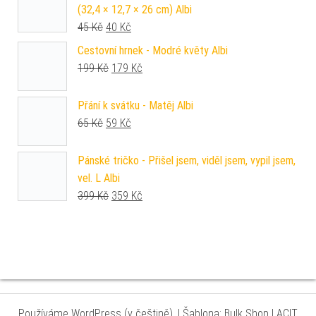
(32,4 × 12,7 × 26 cm) Albi
Původní cena byla: 45 Kč.
Aktuální cena je: 40 Kč.
45
Kč
40
Kč
Cestovní hrnek - Modré květy Albi
Původní cena byla: 199 Kč.
Aktuální cena je: 179 Kč.
199
Kč
179
Kč
Přání k svátku - Matěj Albi
Původní cena byla: 65 Kč.
Aktuální cena je: 59 Kč.
65
Kč
59
Kč
Pánské tričko - Přišel jsem, viděl jsem, vypil jsem,
vel. L Albi
Původní cena byla: 399 Kč.
Aktuální cena je: 359 Kč.
399
Kč
359
Kč
Používáme WordPress (v češtině).
|
Šablona: Bulk Shop
| ACIT