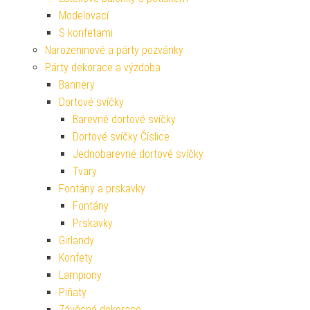
Modelovací
S konfetami
Narozeninové a párty pozvánky
Párty dekorace a výzdoba
Bannery
Dortové svíčky
Barevné dortové svíčky
Dortové svíčky Číslice
Jednobarevné dortové svíčky
Tvary
Fontány a prskavky
Fontány
Prskavky
Girlandy
Konfety
Lampiony
Piňaty
Závěsné dekorace