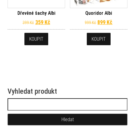
Dřevěné šachy Albi
Quoridor Albi
Původní cena byla: 399 Kč.
Aktuální cena je: 359 Kč.
Původní cena byl
Aktuální c
359
Kč
899
Kč
399
Kč
999
Kč
KOUPIT
KOUPIT
Vyhledat produkt
Vyhledávání