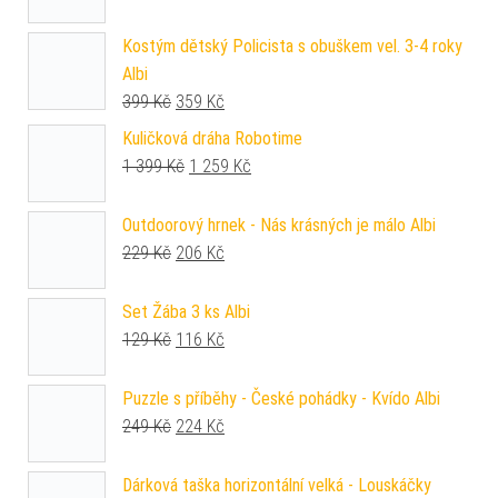
Kostým dětský Policista s obuškem vel. 3-4 roky
Albi
Původní cena byla: 399 Kč.
Aktuální cena je: 359 Kč.
399
Kč
359
Kč
Kuličková dráha Robotime
Původní cena byla: 1 399 Kč.
Aktuální cena je: 1 259 Kč.
1 399
Kč
1 259
Kč
Outdoorový hrnek - Nás krásných je málo Albi
Původní cena byla: 229 Kč.
Aktuální cena je: 206 Kč.
229
Kč
206
Kč
Set Žába 3 ks Albi
Původní cena byla: 129 Kč.
Aktuální cena je: 116 Kč.
129
Kč
116
Kč
Puzzle s příběhy - České pohádky - Kvído Albi
Původní cena byla: 249 Kč.
Aktuální cena je: 224 Kč.
249
Kč
224
Kč
Dárková taška horizontální velká - Louskáčky