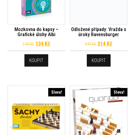
Mozkovna do kapsy –
Odložené případy: Vražda s
Grafické úlohy Albi
úroky Ravensburger
Původní cena byla: 149 Kč.
Aktuální cena je: 134 Kč.
Původní cena byl
Aktuální c
134
Kč
314
Kč
149
Kč
349
Kč
KOUPIT
KOUPIT
Sleva!
Sleva!