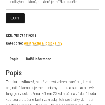
jednotlivých sektorů, na které je mřížka rozdělena.
KOUPIT
SKU:
751784419211
Kategorie:
Abstraktní a logické hry
Popis
Další informace
Popis
Tedoku je
zábavná
, ba až zenová zakreslovací hra, která
originálně kombinuje mechanismy tetrisu a sudoku a skvěle
funguje i v sólo režimu. Během 20 kol hráči na základě hodu
kostkou a otočené
karty
zakreslují tetrisové dílky do hrací