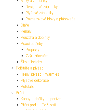
Bloky a zápisníky
Designové zápisníky
Plyšové zápisníky
Poznámkové bloky a plánovače
Diáře
Penály
Pouzdra a doplňky
Psací potřeby
Propisky
Zvýrazňovače
Školní batohy
Polštáře a plyšáci
Hřejiví plyšáci - Warmies
Plyšové dekorace
Polštáře
Přání
Kapsy a obálky na peníze
Přání podle příležitosti