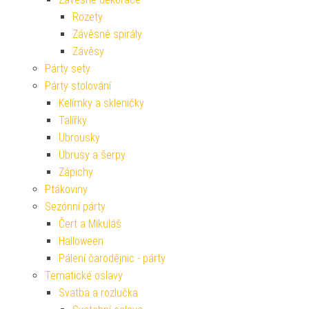
Rozety
Závěsné spirály
Závěsy
Párty sety
Párty stolování
Kelímky a skleničky
Talířky
Ubrousky
Ubrusy a šerpy
Zápichy
Ptákoviny
Sezónní párty
Čert a Mikuláš
Halloween
Pálení čarodějnic - párty
Tematické oslavy
Svatba a rozlučka