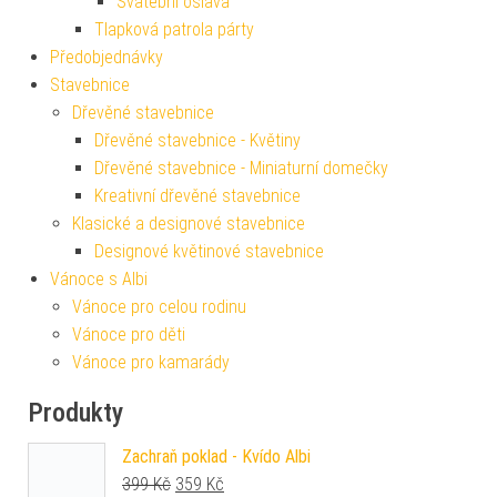
Svatební oslava
Tlapková patrola párty
Předobjednávky
Stavebnice
Dřevěné stavebnice
Dřevěné stavebnice - Květiny
Dřevěné stavebnice - Miniaturní domečky
Kreativní dřevěné stavebnice
Klasické a designové stavebnice
Designové květinové stavebnice
Vánoce s Albi
Vánoce pro celou rodinu
Vánoce pro děti
Vánoce pro kamarády
Produkty
Zachraň poklad - Kvído Albi
Původní cena byla: 399 Kč.
Aktuální cena je: 359 Kč.
399
Kč
359
Kč