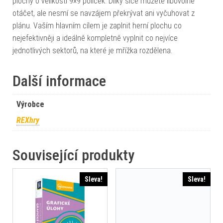
plochy o velikosti 9×9 políček. Dílky sice můžete libovolně
otáčet, ale nesmí se navzájem překrývat ani vyčuhovat z
plánu. Vaším hlavním cílem je zaplnit herní plochu co
nejefektivněji a ideálně kompletně vyplnit co nejvíce
jednotlivých sektorů, na které je mřížka rozdělena.
Další informace
Výrobce
REXhry
Související produkty
Sleva!
Sleva!