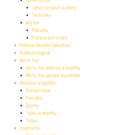
Lahve na pití
Láhve na sport a výlety
Termosky
Můj bar
Placatky
Potřeby pro vinaře
Kolekce Mužská záležitost
Kolekce Originál
Me to You
Me to You dobroty a doplňky
Me to You plyšáci a polštáře
Oblečení a doplňky
Domácí obuv
Ponožky
Šperky
Tašky a doplňky
Trička
Papírnictví