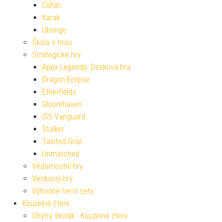
Catan
Karak
Ubongo
Škola s hrou
Strategické hry
Apex Legends: Desková hra
Dragon Eclipse
Etherfields
Gloomhaven
ISS Vanguard
Stalker
Tainted Grail
Unmatched
Vědomostní hry
Venkovní hry
Výhodné herní sety
Kouzelné čtení
Chytrý školák - Kouzelné čtení