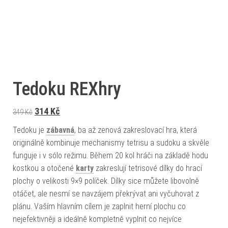
Tedoku REXhry
Původní cena byla: 349 Kč.
Aktuální cena je: 314 Kč.
314
Kč
349
Kč
Tedoku je
zábavná
, ba až zenová zakreslovací hra, která
originálně kombinuje mechanismy tetrisu a sudoku a skvěle
funguje i v sólo režimu. Během 20 kol hráči na základě hodu
kostkou a otočené
karty
zakreslují tetrisové dílky do hrací
plochy o velikosti 9×9 políček. Dílky sice můžete libovolně
otáčet, ale nesmí se navzájem překrývat ani vyčuhovat z
plánu. Vaším hlavním cílem je zaplnit herní plochu co
nejefektivněji a ideálně kompletně vyplnit co nejvíce