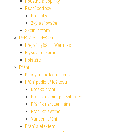
Pouzdra a doplňky
Psací potřeby
Propisky
Zvýrazňovače
Školní batohy
Polštáře a plyšáci
Hřejiví plyšáci - Warmies
Plyšové dekorace
Polštáře
Přání
Kapsy a obálky na peníze
Přání podle příležitosti
Dětská přání
Přání k dalším příležitostem
Přání k narozeninám
Přání ke svatbě
Vánoční přání
Přání s efektem