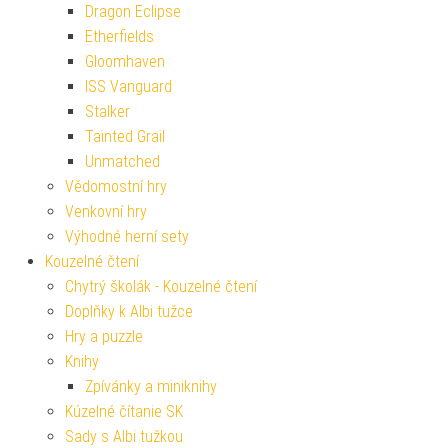
Dragon Eclipse
Etherfields
Gloomhaven
ISS Vanguard
Stalker
Tainted Grail
Unmatched
Vědomostní hry
Venkovní hry
Výhodné herní sety
Kouzelné čtení
Chytrý školák - Kouzelné čtení
Doplňky k Albi tužce
Hry a puzzle
Knihy
Zpívánky a miniknihy
Kúzelné čítanie SK
Sady s Albi tužkou