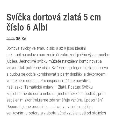
Svíčka dortová zlatá 5 cm
číslo 6 Albi
Původní cena byla: 39 Kč.
Aktuální cena je: 35 Kč.
35
Kč
39
Kč
Dortové svíčky ve tvaru číslic 0 až 9 jsou ideální
dekorací na oslavu narozenin či zobrazení jiného významného
jubilea. Jednotlivé svíčky můžete navzájem kombinovat a
vytvořit tak potřebné číslo. Svíčky mají elegantní zlatou barvu
a budou se dobře kombinovat s párty doplňky a dekoracemi
ve stejném odstínu. Pro inspiraci můžete navštívit
naši sekci Tematické oslavy – Zlatá. Postup: Svíčku
zapíchneme do dortu nebo do jiného měkkého podloží, před
zapálením zkontrolujeme zda směřuje vzhůru. Upozornění:
Doporučujeme produkt zapalovat ve volném, nejlépe
venkovním prostoru a v dostatečné vzdálenosti od stojících