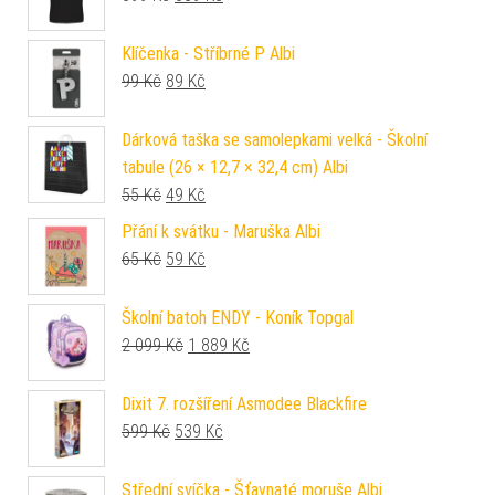
Klíčenka - Stříbrné P Albi
Původní cena byla: 99 Kč.
Aktuální cena je: 89 Kč.
99
Kč
89
Kč
Dárková taška se samolepkami velká - Školní
tabule (26 × 12,7 × 32,4 cm) Albi
Původní cena byla: 55 Kč.
Aktuální cena je: 49 Kč.
55
Kč
49
Kč
Přání k svátku - Maruška Albi
Původní cena byla: 65 Kč.
Aktuální cena je: 59 Kč.
65
Kč
59
Kč
Školní batoh ENDY - Koník Topgal
Původní cena byla: 2 099 Kč.
Aktuální cena je: 1 889 Kč.
2 099
Kč
1 889
Kč
Dixit 7. rozšíření Asmodee Blackfire
Původní cena byla: 599 Kč.
Aktuální cena je: 539 Kč.
599
Kč
539
Kč
Střední svíčka - Šťavnaté moruše Albi