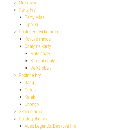
Mozkovna
Párty hry
Párty Alias
Tipni si
Příslušenství ke hrám
Kovové mince
Obaly na karty
Malé obaly
Střední obaly
Velké obaly
Rodinné hry
Bang
Catan
Karak
Ubongo
Škola s hrou
Strategické hry
Apex Legends: Desková hra