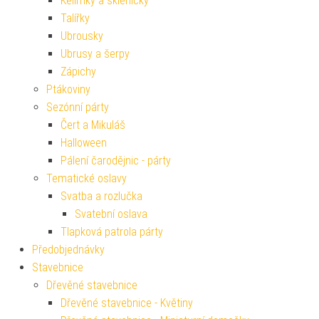
Kelímky a skleničky
Talířky
Ubrousky
Ubrusy a šerpy
Zápichy
Ptákoviny
Sezónní párty
Čert a Mikuláš
Halloween
Pálení čarodějnic - párty
Tematické oslavy
Svatba a rozlučka
Svatební oslava
Tlapková patrola párty
Předobjednávky
Stavebnice
Dřevěné stavebnice
Dřevěné stavebnice - Květiny