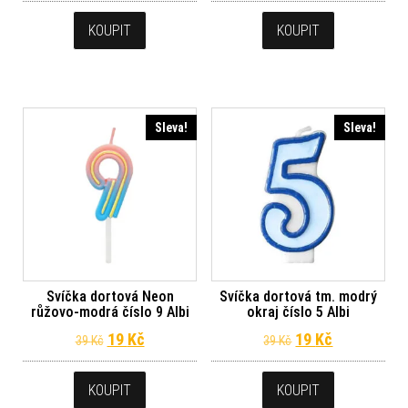
KOUPIT
KOUPIT
Sleva!
Sleva!
Svíčka dortová Neon
Svíčka dortová tm. modrý
růžovo-modrá číslo 9 Albi
okraj číslo 5 Albi
Původní cena byla: 39 Kč.
Aktuální cena je: 19 Kč.
Původní cena byl
Aktuální ce
19
Kč
19
Kč
39
Kč
39
Kč
KOUPIT
KOUPIT