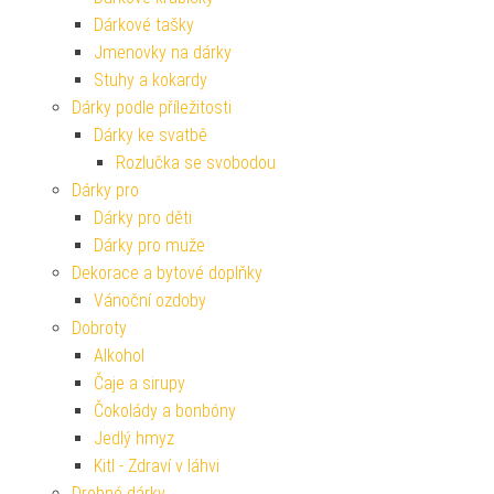
Dárkové tašky
Jmenovky na dárky
Stuhy a kokardy
Dárky podle příležitosti
Dárky ke svatbě
Rozlučka se svobodou
Dárky pro
Dárky pro děti
Dárky pro muže
Dekorace a bytové doplňky
Vánoční ozdoby
Dobroty
Alkohol
Čaje a sirupy
Čokolády a bonbóny
Jedlý hmyz
Kitl - Zdraví v láhvi
Drobné dárky