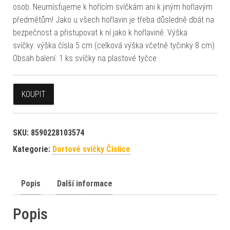
osob. Neumísťujeme k hořícím svíčkám ani k jiným hořlavým
předmětům! Jako u všech hořlavin je třeba důsledně dbát na
bezpečnost a přistupovat k ní jako k hořlavině. Výška
svíčky: výška čísla 5 cm (celková výška včetně tyčinky 8 cm)
Obsah balení: 1 ks svíčky na plastové tyčce
KOUPIT
SKU:
8590228103574
Kategorie:
Dortové svíčky Číslice
Popis
Další informace
Popis