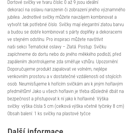
Dortové svíčky ve tvaru číslic 0 až 9 jsou ideální
dekorací na oslavu narozenin či zobrazení jiného významného
jubilea. Jednotlivé svíčky můžete navzájem kombinovat a
vytvořit tak potřebné číslo. Svíčky mají elegantní zlatou barvu
a budou se dobře kombinovat s párty doplňky a dekoracemi
ve stejném odstínu. Pro inspiraci můžete navštívit
naši sekci Tematické oslavy – Zlatá. Postup: Svíčku
zapíchneme do dortu nebo do jiného měkkého podloží, před
zapálením zkontrolujeme zda směřuje vzhůru. Upozornění:
Doporučujeme produkt zapalovat ve volném, nejlépe
venkovním prostoru a v dostatečné vzdálenosti od stojících
osob. Neumísťujeme k hořícím svíčkám ani k jiným hořlavým
předmětům! Jako u všech hořlavin je třeba důsledně dbát na
bezpečnost a přistupovat k ní jako k hořlavině. Výška
svíčky: výška čísla 5 cm (celková výška včetně tyčinky 8 cm)
Obsah balení: 1 ks svíčky na plastové tyčce
Další informace