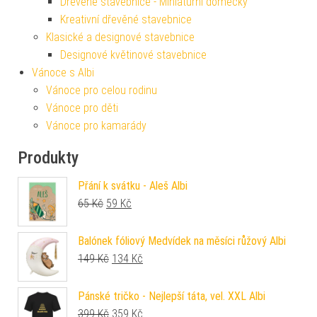
Dřevěné stavebnice - Miniaturní domečky
Kreativní dřevěné stavebnice
Klasické a designové stavebnice
Designové květinové stavebnice
Vánoce s Albi
Vánoce pro celou rodinu
Vánoce pro děti
Vánoce pro kamarády
Produkty
Přání k svátku - Aleš Albi
Původní cena byla: 65 Kč.
Aktuální cena je: 59 Kč.
65
Kč
59
Kč
Balónek fóliový Medvídek na měsíci růžový Albi
Původní cena byla: 149 Kč.
Aktuální cena je: 134 Kč.
149
Kč
134
Kč
Pánské tričko - Nejlepší táta, vel. XXL Albi
Původní cena byla: 399 Kč.
Aktuální cena je: 359 Kč.
399
Kč
359
Kč