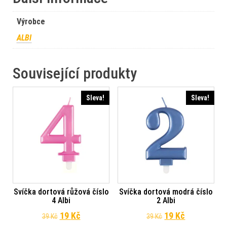
Výrobce
ALBI
Související produkty
Sleva!
Sleva!
Svíčka dortová růžová číslo
Svíčka dortová modrá číslo
4 Albi
2 Albi
Původní cena byla: 39 Kč.
Aktuální cena je: 19 Kč.
Původní cena byl
Aktuální ce
19
Kč
19
Kč
39
Kč
39
Kč