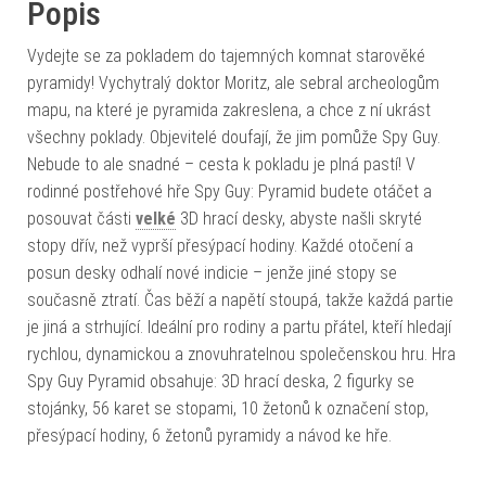
Popis
Vydejte se za pokladem do tajemných komnat starověké
pyramidy! Vychytralý doktor Moritz, ale sebral archeologům
mapu, na které je pyramida zakreslena, a chce z ní ukrást
všechny poklady. Objevitelé doufají, že jim pomůže Spy Guy.
Nebude to ale snadné – cesta k pokladu je plná pastí! V
rodinné postřehové hře Spy Guy: Pyramid budete otáčet a
posouvat části
velké
3D hrací desky, abyste našli skryté
stopy dřív, než vyprší přesýpací hodiny. Každé otočení a
posun desky odhalí nové indicie – jenže jiné stopy se
současně ztratí. Čas běží a napětí stoupá, takže každá partie
je jiná a strhující. Ideální pro rodiny a partu přátel, kteří hledají
rychlou, dynamickou a znovuhratelnou společenskou hru. Hra
Spy Guy Pyramid obsahuje: 3D hrací deska, 2 figurky se
stojánky, 56 karet se stopami, 10 žetonů k označení stop,
přesýpací hodiny, 6 žetonů pyramidy a návod ke hře.