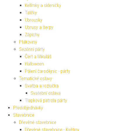
Kelímky a skleničky
Talířky
Ubrousky
Ubrusy a šerpy
Zápichy
Ptákoviny
Sezónní párty
Čert a Mikuláš
Halloween
Pálení čarodějnic - párty
Tematické oslavy
Svatba a rozlučka
Svatební oslava
Tlapková patrola párty
Předobjednávky
Stavebnice
Dřevěné stavebnice
Dřevěné stavebnice - Květiny