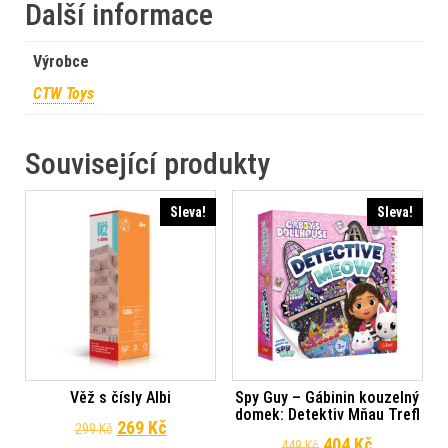
Další informace
Výrobce
CTW Toys
Související produkty
Sleva!
Sleva!
Věž s čísly Albi
Spy Guy – Gábinin kouzelný
domek: Detektiv Mňau Trefl
Původní cena byla: 299 Kč.
Aktuální cena je: 269 Kč.
269
Kč
299
Kč
Původní cena byl
Aktuální c
404
Kč
449
Kč