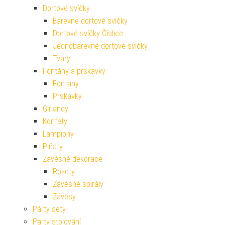
Dortové svíčky
Barevné dortové svíčky
Dortové svíčky Číslice
Jednobarevné dortové svíčky
Tvary
Fontány a prskavky
Fontány
Prskavky
Girlandy
Konfety
Lampiony
Piňaty
Závěsné dekorace
Rozety
Závěsné spirály
Závěsy
Párty sety
Párty stolování