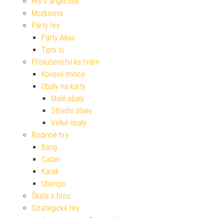
Hry v angličtině
Mozkovna
Párty hry
Párty Alias
Tipni si
Příslušenství ke hrám
Kovové mince
Obaly na karty
Malé obaly
Střední obaly
Velké obaly
Rodinné hry
Bang
Catan
Karak
Ubongo
Škola s hrou
Strategické hry