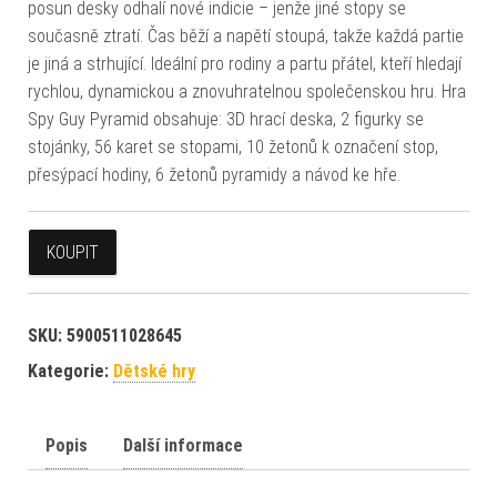
posun desky odhalí nové indicie – jenže jiné stopy se
současně ztratí. Čas běží a napětí stoupá, takže každá partie
je jiná a strhující. Ideální pro rodiny a partu přátel, kteří hledají
rychlou, dynamickou a znovuhratelnou společenskou hru. Hra
Spy Guy Pyramid obsahuje: 3D hrací deska, 2 figurky se
stojánky, 56 karet se stopami, 10 žetonů k označení stop,
přesýpací hodiny, 6 žetonů pyramidy a návod ke hře.
KOUPIT
SKU:
5900511028645
Kategorie:
Dětské hry
Popis
Další informace