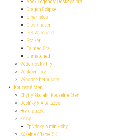
Apex Legends: Desková hra
Dragon Eclipse
Etherfields
Gloomhaven
ISS Vanguard
Stalker
Tainted Grail
Unmatched
Vědomostní hry
Venkovní hry
Výhodné herní sety
Kouzelné čtení
Chytrý školák - Kouzelné čtení
Doplňky k Albi tužce
Hry a puzzle
Knihy
Zpívánky a miniknihy
Kúzelné čítanie SK