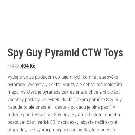
Spy Guy Pyramid CTW Toys
Původní cena byla: 449 Kč.
Aktuální cena je: 404 Kč.
404
Kč
449
Kč
Vydejte se za pokladem do tajemných komnat starověké
pyramidy! Vychytralý doktor Moritz, ale sebral archeologům
mapu, na které je pyramida zakreslena, a chce z ní ukrást
všechny poklady. Objevitelé doufají, že jim pomůže Spy Guy.
Nebude to ale snadné – cesta k pokladu je plná pastí! V
rodinné postřehové hře Spy Guy: Pyramid budete otáčet a
posouvat části
velké
3D hrací desky, abyste našli skryté
stopy dřív, než vyprší přesýpací hodiny. Každé otočení a