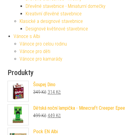
Dřevěné stavebnice - Miniaturní domečky
Kreativní dřevěné stavebnice
Klasické a designové stavebnice
Designové květinové stavebnice
Vánoce s Albi
Vánoce pro celou rodinu
Vánoce pro děti
Vánoce pro kamarády
Produkty
Šoupej Dino
Původní cena byla: 349 Kč.
Aktuální cena je: 314 Kč.
349
Kč
314
Kč
Dětská noční lampička - Minecraft Creeper Epee
Původní cena byla: 499 Kč.
Aktuální cena je: 449 Kč.
499
Kč
449
Kč
Pock EN Albi