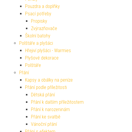
Pouzdra a doplňky
Psací potřeby
Propisky
Zvýrazňovače
Školní batohy
Polštáře a plyšáci
Hřejiví plyšáci - Warmies
Plyšové dekorace
Polštáře
Přání
Kapsy a obálky na peníze
Přání podle příležitosti
Dětská přání
Přání k dalším příležitostem
Přání k narozeninám
Přání ke svatbě
Vánoční přání
Přání s efektem