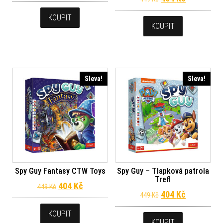
KOUPIT
KOUPIT
Sleva!
Sleva!
Spy Guy Fantasy CTW Toys
Spy Guy – Tlapková patrola
Trefl
Původní cena byla: 449 Kč.
Aktuální cena je: 404 Kč.
404
Kč
449
Kč
Původní cena byl
Aktuální c
404
Kč
449
Kč
KOUPIT
KOUPIT