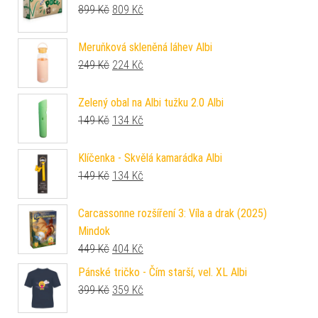
Původní cena byla: 899 Kč.
Aktuální cena je: 809 Kč.
899
Kč
809
Kč
Meruňková skleněná láhev Albi
Původní cena byla: 249 Kč.
Aktuální cena je: 224 Kč.
249
Kč
224
Kč
Zelený obal na Albi tužku 2.0 Albi
Původní cena byla: 149 Kč.
Aktuální cena je: 134 Kč.
149
Kč
134
Kč
Klíčenka - Skvělá kamarádka Albi
Původní cena byla: 149 Kč.
Aktuální cena je: 134 Kč.
149
Kč
134
Kč
Carcassonne rozšíření 3: Víla a drak (2025)
Mindok
Původní cena byla: 449 Kč.
Aktuální cena je: 404 Kč.
449
Kč
404
Kč
Pánské tričko - Čím starší, vel. XL Albi
Původní cena byla: 399 Kč.
Aktuální cena je: 359 Kč.
399
Kč
359
Kč