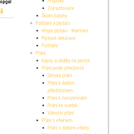
Propisky
Topgal
Zvýrazňovače
 cena byla: 2 099 Kč.
Aktuální cena je: 1 889 Kč.
Kč
Školní batohy
Polštáře a plyšáci
Hřejiví plyšáci - Warmies
Plyšové dekorace
Polštáře
Přání
Kapsy a obálky na peníze
Přání podle příležitosti
Dětská přání
Přání k dalším
příležitostem
Přání k narozeninám
Přání ke svatbě
Vánoční přání
Přání s efektem
Přání s dalšími efekty