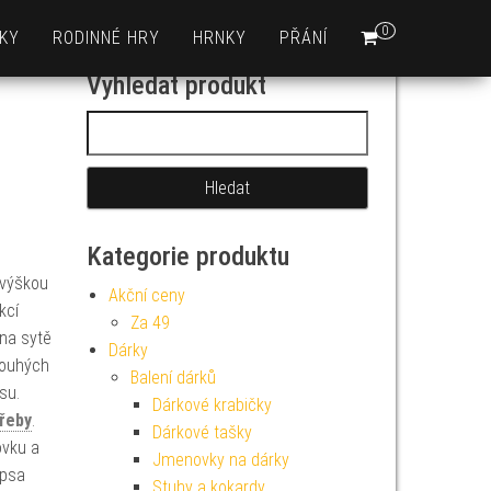
0
KY
RODINNÉ HRY
HRNKY
PŘÁNÍ
Vyhledat produkt
Vyhledávání
Kategorie produktu
s výškou
Akční ceny
kcí
Za 49
 na sytě
Dárky
pouhých
Balení dárků
su.
Dárkové krabičky
řeby
.
Dárkové tašky
ovku a
Jmenovky na dárky
apsa
Stuhy a kokardy