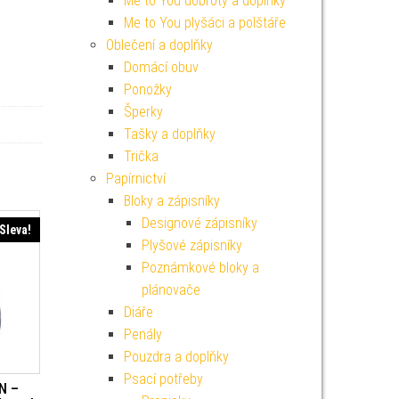
Me to You dobroty a doplňky
Me to You plyšáci a polštáře
Oblečení a doplňky
Domácí obuv
Ponožky
Šperky
Tašky a doplňky
Trička
Papírnictví
Bloky a zápisníky
Designové zápisníky
Sleva!
Plyšové zápisníky
Poznámkové bloky a
plánovače
Diáře
Penály
Pouzdra a doplňky
Psací potřeby
N –