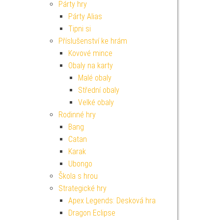
Párty hry
Párty Alias
Tipni si
Příslušenství ke hrám
Kovové mince
Obaly na karty
Malé obaly
Střední obaly
Velké obaly
Rodinné hry
Bang
Catan
Karak
Ubongo
Škola s hrou
Strategické hry
Apex Legends: Desková hra
Dragon Eclipse