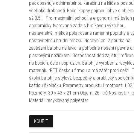
pak obsahuje odnímatelnou karabinu na klíče a poslou
všelijaké drobnosti. Boční kapsy pojmou láhve o obje
až 0,5 l. Pro maximální pohodlí a ergonomii má batoh
anatomicky tvarovaná záda s hliníkovou výztuhou,
nastavitelné, měkce polstrované ramenní popruhy a v
nastavitelnou hrudní přezku. Nechybí ani 2 poutka na
zavěšení batohu na lavici a pohodlné nošení i pevné d
plastovými nožičkami. Bezpečnost dětí zajišťují reflexn
na bocích, čele i popruzích. Batoh je vyroben z recykl
materiálu rPET českou firmou a má zátěr proti dešti. 
školní batoh je stylový, bezpečný a praktický společník
každou školačku. Parametry produktu Hmotnost: 1,02 
Rozměry: 30 × 43 × 21 cm Objem: 26 litrů Nosnost: 7 k
Materiál: recyklovaný polyester
KOUPIT