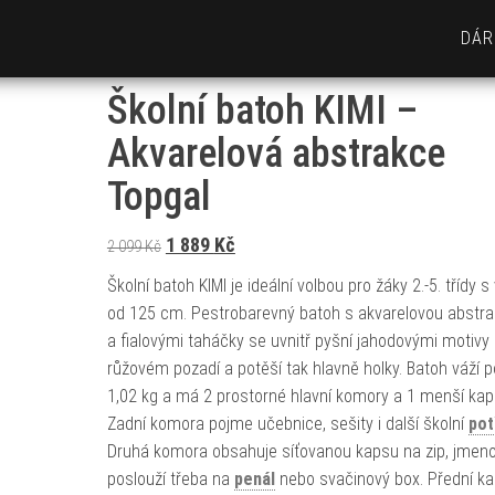
DÁR
Školní batoh KIMI –
Akvarelová abstrakce
Topgal
Původní cena byla: 2 099 Kč.
Aktuální cena je: 1 889 Kč.
1 889
Kč
2 099
Kč
Školní batoh KIMI je ideální volbou pro žáky 2.-5. třídy 
od 125 cm. Pestrobarevný batoh s akvarelovou abstra
a fialovými taháčky se uvnitř pyšní jahodovými motivy
růžovém pozadí a potěší tak hlavně holky. Batoh váží 
1,02 kg a má 2 prostorné hlavní komory a 1 menší kap
Zadní komora pojme učebnice, sešity i další školní
pot
Druhá komora obsahuje síťovanou kapsu na zip, jmen
poslouží třeba na
penál
nebo svačinový box. Přední k