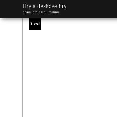
Hry a deskové hry
hraní pro celou rodinu
Sleva!