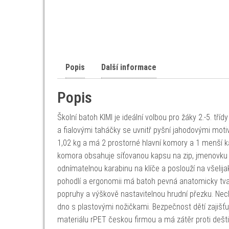
Popis
Další informace
Popis
Školní batoh KIMI je ideální volbou pro žáky 2.-5. t
a fialovými taháčky se uvnitř pyšní jahodovými moti
1,02 kg a má 2 prostorné hlavní komory a 1 menší k
komora obsahuje síťovanou kapsu na zip, jmenovku 
odnímatelnou karabinu na klíče a poslouží na všelij
pohodlí a ergonomii má batoh pevná anatomicky tva
popruhy a výškově nastavitelnou hrudní přezku. Nech
dno s plastovými nožičkami. Bezpečnost dětí zajišťuj
materiálu rPET českou firmou a má zátěr proti dešti