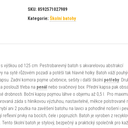
SKU:
8592571027989
Kategorie:
Školní batohy
řídy s výškou od 125 cm. Pestrobarevný batoh s akvarelovou abstrakcí
vy na sytě růžovém pozadí a potěší tak hlavně holky. Batoh váží pouh
apsu. Zadní komora pojme učebnice, sešity i další školní
potřeby
. Dr
a poslouží třeba na
penál
nebo svačinový box. Přední kapsa pak obs
aké drobnosti. Boční kapsy pojmou láhve o objemu až 0,5 l. Pro maximá
rovaná záda s hliníkovou výztuhou, nastavitelné, měkce polstrované
ybí ani 2 poutka na zavěšení batohu na lavici a pohodlné nošení i pe
í reflexní prvky na bocích, čele i popruzích. Batoh je vyroben z recykl
. Tento školní batoh je stylový, bezpečný a praktický společník pro ka