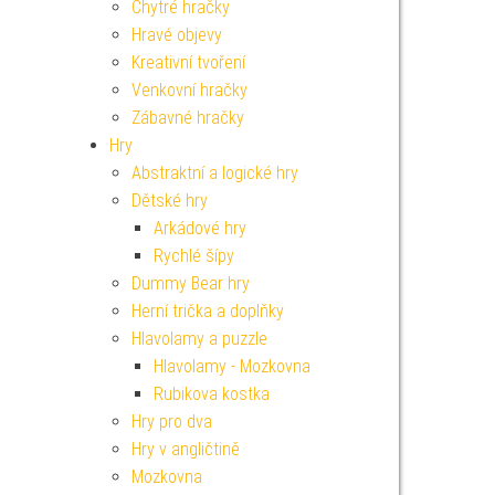
Chytré hračky
Hravé objevy
Kreativní tvoření
Venkovní hračky
Zábavné hračky
Hry
Abstraktní a logické hry
Dětské hry
Arkádové hry
Rychlé šípy
Dummy Bear hry
Herní trička a doplňky
Hlavolamy a puzzle
Hlavolamy - Mozkovna
Rubikova kostka
Hry pro dva
Hry v angličtině
Mozkovna