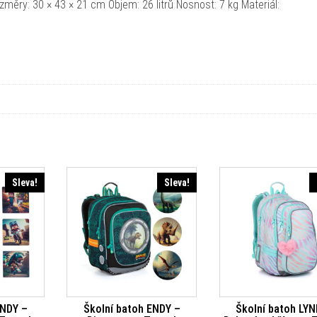
ěry: 30 × 43 × 21 cm Objem: 26 litrů Nosnost: 7 kg Materiál:
Sleva!
Sleva!
ENDY –
Školní batoh ENDY –
Školní batoh LYN