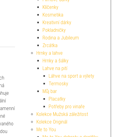
Klíčenky
Kosmetika
Kreativní dárky
Pokladničky
Rodina a Jubileum
Zrcátka
Hrnky a lahve
Hrnky a šálky
Lahve na pití
Láhve na sport a výlety
ých
Termosky
uhá
Můj bar
ahuje
Placatky
lní
Potřeby pro vinaře
 ramenní
Kolekce Mužská záležitost
vné
Kolekce Originál
ovaného
Me to You
ždou