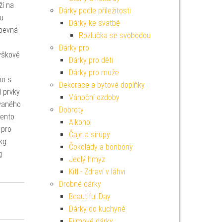
ží na
Dárky podle příležitosti
mu
Dárky ke svatbě
 pevná
Rozlučka se svobodou
Dárky pro
ýškově
Dárky pro děti
Dárky pro muže
no s
Dekorace a bytové doplňky
í prvky
Vánoční ozdoby
ovaného
Dobroty
Tento
Alkohol
 pro
Čaje a sirupy
kg
Čokolády a bonbóny
g
Jedlý hmyz
Kitl - Zdraví v láhvi
Drobné dárky
Beautiful Day
Dárky do kuchyně
Filmové dárky