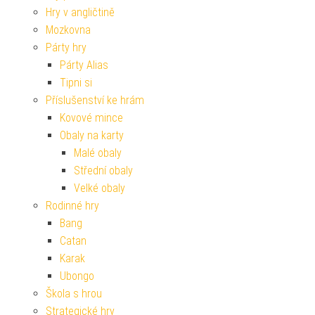
Hry v angličtině
Mozkovna
Párty hry
Párty Alias
Tipni si
Příslušenství ke hrám
Kovové mince
Obaly na karty
Malé obaly
Střední obaly
Velké obaly
Rodinné hry
Bang
Catan
Karak
Ubongo
Škola s hrou
Strategické hry