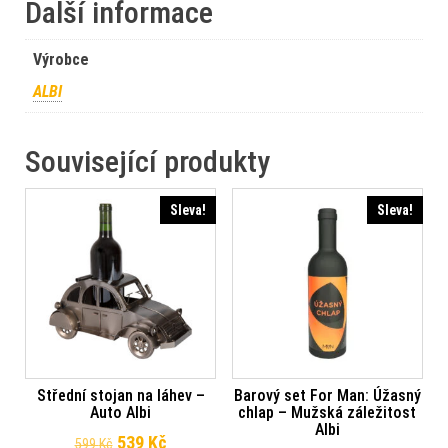
Další informace
Výrobce
ALBI
Související produkty
Sleva!
Sleva!
Střední stojan na láhev –
Barový set For Man: Úžasný
Auto Albi
chlap – Mužská záležitost
Albi
Původní cena byla: 599 Kč.
Aktuální cena je: 539 Kč.
539
Kč
599
Kč