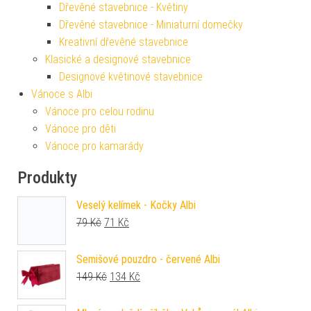
Dřevěné stavebnice - Květiny
Dřevěné stavebnice - Miniaturní domečky
Kreativní dřevěné stavebnice
Klasické a designové stavebnice
Designové květinové stavebnice
Vánoce s Albi
Vánoce pro celou rodinu
Vánoce pro děti
Vánoce pro kamarády
Produkty
Veselý kelímek - Kočky Albi
Původní cena byla: 79 Kč.
Aktuální cena je: 71 Kč.
79
Kč
71
Kč
Semišové pouzdro - červené Albi
Původní cena byla: 149 Kč.
Aktuální cena je: 134 Kč.
149
Kč
134
Kč