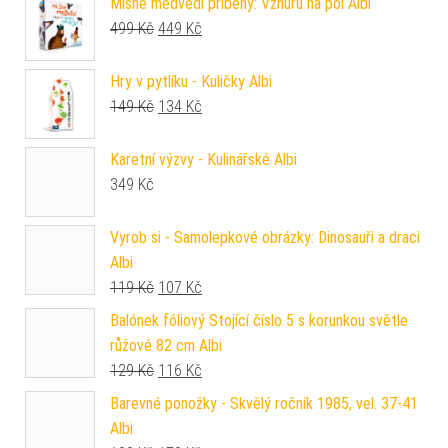
Mlsné medvědí příběhy: Vzhůru na pól Albi
Původní cena byla: 499 Kč.
Aktuální cena je: 449 Kč.
499
Kč
449
Kč
Hry v pytlíku - Kuličky Albi
Původní cena byla: 149 Kč.
Aktuální cena je: 134 Kč.
149
Kč
134
Kč
Karetní výzvy - Kulinářské Albi
349
Kč
Vyrob si - Samolepkové obrázky: Dinosauři a draci
Albi
Původní cena byla: 119 Kč.
Aktuální cena je: 107 Kč.
119
Kč
107
Kč
Balónek fóliový Stojící číslo 5 s korunkou světle
růžové 82 cm Albi
Původní cena byla: 129 Kč.
Aktuální cena je: 116 Kč.
129
Kč
116
Kč
Barevné ponožky - Skvělý ročník 1985, vel. 37-41
Albi