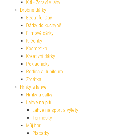
Kitl - Zdraví v láhvi
Drobné dárky
Beautiful Day
Dárky do kuchyně
Filmové dárky
Klíčenky
Kosmetika
Kreativní dárky
Pokladničky
Rodina a Jubileum
Zrcátka
Hrnky a lahve
Hrnky a šálky
Lahve na pití
Láhve na sport a výlety
Termosky
Můj bar
Placatky