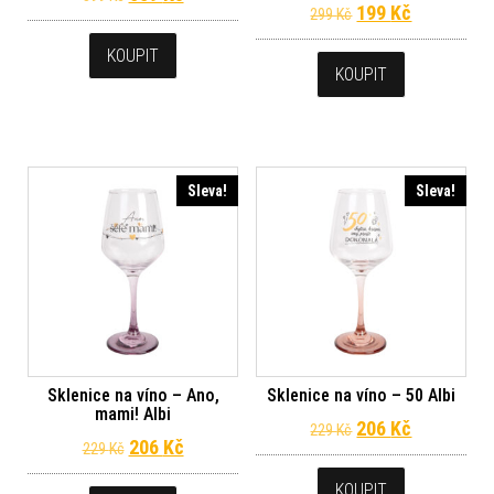
Původní cena byl
Aktuální c
199
Kč
299
Kč
KOUPIT
KOUPIT
Sleva!
Sleva!
Sklenice na víno – Ano,
Sklenice na víno – 50 Albi
mami! Albi
Původní cena byl
Aktuální c
206
Kč
229
Kč
Původní cena byla: 229 Kč.
Aktuální cena je: 206 Kč.
206
Kč
229
Kč
KOUPIT