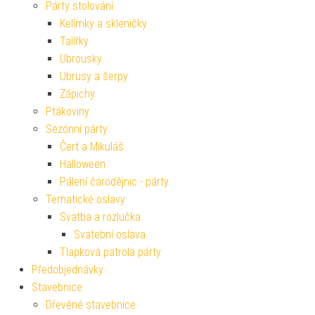
Párty stolování
Kelímky a skleničky
Talířky
Ubrousky
Ubrusy a šerpy
Zápichy
Ptákoviny
Sezónní párty
Čert a Mikuláš
Halloween
Pálení čarodějnic - párty
Tematické oslavy
Svatba a rozlučka
Svatební oslava
Tlapková patrola párty
Předobjednávky
Stavebnice
Dřevěné stavebnice