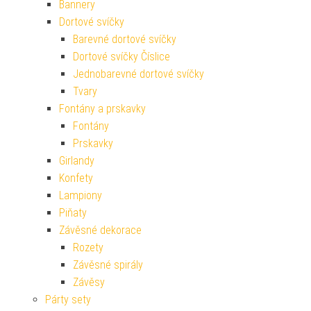
Bannery
Dortové svíčky
Barevné dortové svíčky
Dortové svíčky Číslice
Jednobarevné dortové svíčky
Tvary
Fontány a prskavky
Fontány
Prskavky
Girlandy
Konfety
Lampiony
Piňaty
Závěsné dekorace
Rozety
Závěsné spirály
Závěsy
Párty sety