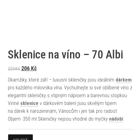
Sklenice na víno – 70 Albi
Původní cena byla: 229 Kč.
Aktuální cena je: 206 Kč.
206
Kč
229
Kč
Okamžiky, které září – luxusní skleničky jsou ideálním
dárkem
pro každého milovníka vína. Vychutnejte si své oblíbené víno z
elegantní skleničky s vtipným nápisem a barevnou stopkou.
Vinné
sklenice
v dárkovém balení jsou skvělým tipem
na dárek k narozeninám, Vánocům i jen tak pro radost.
Objem: 350 ml Skleničky nejsou vhodné do myčky
nádobí
.