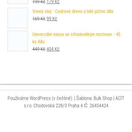
Původní cena byla: 199 Kč.
Aktuální cena je: 179 Kč.
199
Kč
179
Kč
Vonný olej - Cedrové dřevo a bílé pižmo Albi
Původní cena byla: 169 Kč.
Aktuální cena je: 99 Kč.
169
Kč
99
Kč
Univerzální mince se středověkým motivem - 45
ks Albi
Původní cena byla: 449 Kč.
Aktuální cena je: 404 Kč.
449
Kč
404
Kč
Používáme WordPress (v češtině).
|
Šablona: Bulk Shop
| ACIT
s.r.o. Chodovská 228/3 Praha 4 IČ: 26454424