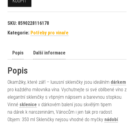
KOUPIT
SKU:
8590228116178
Kategorie:
Potřeby pro vinaře
Popis
Další informace
Popis
Okamžiky, které září – luxusní skleničky jsou ideálním
dárkem
pro každého milovníka vína. Vychutnejte si své oblíbené víno z
elegantní skleničky s vtipným nápisem a barevnou stopkou.
Vinné
sklenice
v dárkovém balení jsou skvělým tipem
na dárek k narozeninám, Vánocům i jen tak pro radost.
Objem: 350 ml Skleničky nejsou vhodné do myčky
nádobí
.