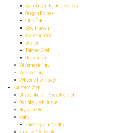
Apex Legends: Desková hra
Dragon Eclipse
Etherfields
Gloomhaven
ISS Vanguard
Stalker
Tainted Grail
Unmatched
Vědomostní hry
Venkovní hry
Výhodné herní sety
Kouzelné čtení
Chytrý školák - Kouzelné čtení
Doplňky k Albi tužce
Hry a puzzle
Knihy
Zpívánky a miniknihy
Kúzelné čítanie SK