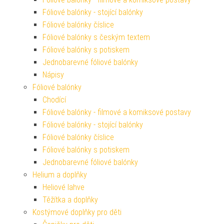
Fóliové balónky - stojící balónky
Fóliové balónky číslice
Fóliové balónky s českým textem
Fóliové balónky s potiskem
Jednobarevné fóliové balónky
Nápisy
Fóliové balónky
Chodící
Fóliové balónky - filmové a komiksové postavy
Fóliové balónky - stojící balónky
Fóliové balónky číslice
Fóliové balónky s potiskem
Jednobarevné fóliové balónky
Helium a doplňky
Heliové lahve
Těžítka a doplňky
Kostýmové doplňky pro děti