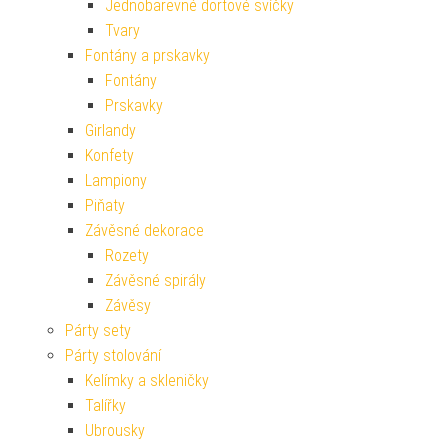
Jednobarevné dortové svíčky
Tvary
Fontány a prskavky
Fontány
Prskavky
Girlandy
Konfety
Lampiony
Piňaty
Závěsné dekorace
Rozety
Závěsné spirály
Závěsy
Párty sety
Párty stolování
Kelímky a skleničky
Talířky
Ubrousky