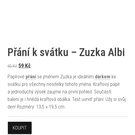
Přání k svátku – Zuzka Albi
Původní cena byla: 65 Kč.
Aktuální cena je: 59 Kč.
59
Kč
65
Kč
Papírové
přání
se jménem Zuzka je ideálním
dárkem
ke
svátku pro všechny nositelky tohoto jména. Kraftový papír
a jednoduchý výsek zaujme na první pohled. Součástí
balení je i hnědá kraftová obálka. Text uvnitř přání: Užij si svůj
den! Rozměry: 13,5 × 19,5 cm
KOUPIT