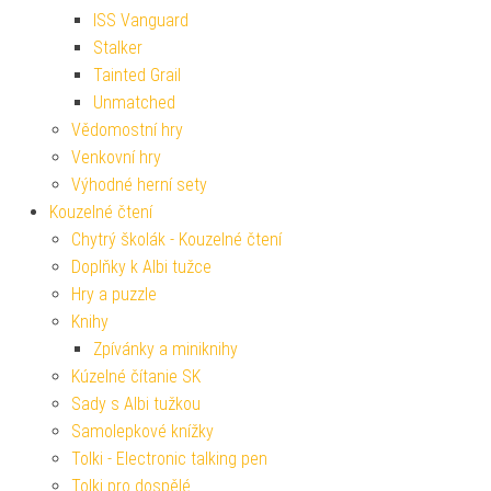
ISS Vanguard
Stalker
Tainted Grail
Unmatched
Vědomostní hry
Venkovní hry
Výhodné herní sety
Kouzelné čtení
Chytrý školák - Kouzelné čtení
Doplňky k Albi tužce
Hry a puzzle
Knihy
Zpívánky a miniknihy
Kúzelné čítanie SK
Sady s Albi tužkou
Samolepkové knížky
Tolki - Electronic talking pen
Tolki pro dospělé