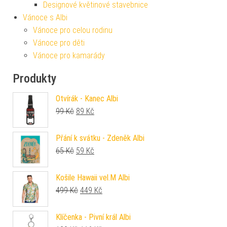
Designové květinové stavebnice
Vánoce s Albi
Vánoce pro celou rodinu
Vánoce pro děti
Vánoce pro kamarády
Produkty
Otvírák - Kanec Albi
Původní cena byla: 99 Kč.
Aktuální cena je: 89 Kč.
99
Kč
89
Kč
Přání k svátku - Zdeněk Albi
Původní cena byla: 65 Kč.
Aktuální cena je: 59 Kč.
65
Kč
59
Kč
Košile Hawaii vel.M Albi
Původní cena byla: 499 Kč.
Aktuální cena je: 449 Kč.
499
Kč
449
Kč
Klíčenka - Pivní král Albi