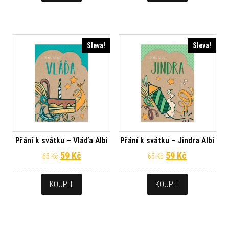
Sleva!
Sleva!
Přání k svátku – Vláďa Albi
Přání k svátku – Jindra Albi
Původní cena byla: 65 Kč.
Aktuální cena je: 59 Kč.
Původní cena byl
Aktuální ce
59
Kč
59
Kč
65
Kč
65
Kč
KOUPIT
KOUPIT