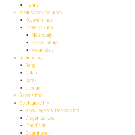
Tipni si
Příslušenství ke hrám
Kovové mince
Obaly na karty
Malé obaly
Střední obaly
Velké obaly
Rodinné hry
Bang
Catan
Karak
Ubongo
Škola s hrou
Strategické hry
Apex Legends: Desková hra
Dragon Eclipse
Etherfields
Gloomhaven