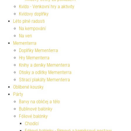
Kvído - Venkovní hry a aktivity
Kvídovy doplňky
Léto plné radosti
Na kempování
Na ven
Mementerra
Doplňky Mementerra
Hry Mementerra
Knihy a deníky Mementerra
Otisky a odlitky Mementerra
Stírací plakáty Mementerra
Oblíbené kousky
Párty
Barvy na obličej a tělo
Bublinové balónky
Fóliové balónky
Chodící
Fóliové balónky - filmové a komiksové postavy