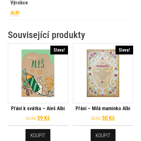
Výrobce
ALBI
Související produkty
Sleva!
Sleva!
Přání k svátku – Aleš Albi
Přání – Milá maminko Albi
Původní cena byla: 65 Kč.
Aktuální cena je: 59 Kč.
Původní cena byl
Aktuální ce
59
Kč
50
Kč
65
Kč
55
Kč
KOUPIT
KOUPIT