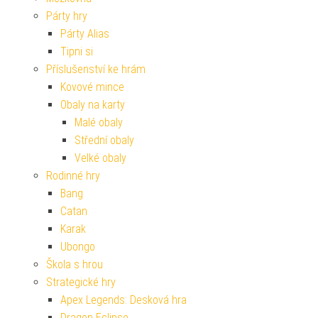
Párty hry
Párty Alias
Tipni si
Příslušenství ke hrám
Kovové mince
Obaly na karty
Malé obaly
Střední obaly
Velké obaly
Rodinné hry
Bang
Catan
Karak
Ubongo
Škola s hrou
Strategické hry
Apex Legends: Desková hra
Dragon Eclipse