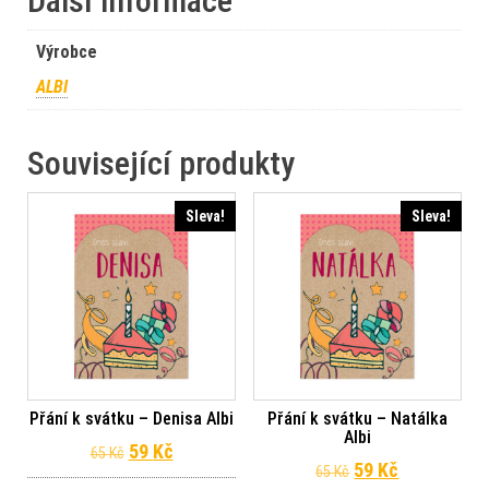
Další informace
Výrobce
ALBI
Související produkty
Sleva!
Sleva!
Přání k svátku – Denisa Albi
Přání k svátku – Natálka
Albi
Původní cena byla: 65 Kč.
Aktuální cena je: 59 Kč.
59
Kč
65
Kč
Původní cena byl
Aktuální ce
59
Kč
65
Kč