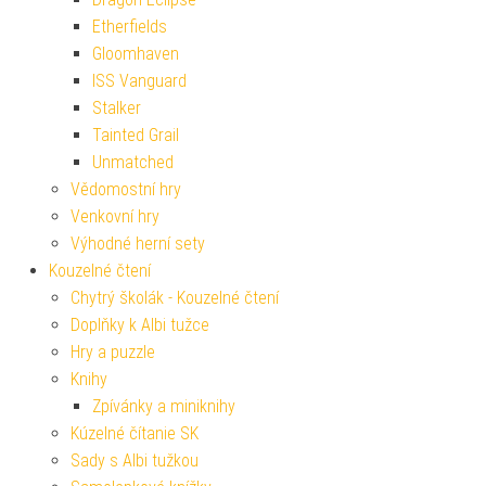
Etherfields
Gloomhaven
ISS Vanguard
Stalker
Tainted Grail
Unmatched
Vědomostní hry
Venkovní hry
Výhodné herní sety
Kouzelné čtení
Chytrý školák - Kouzelné čtení
Doplňky k Albi tužce
Hry a puzzle
Knihy
Zpívánky a miniknihy
Kúzelné čítanie SK
Sady s Albi tužkou