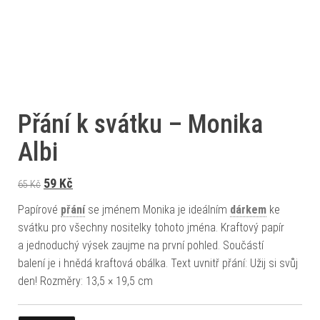
Přání k svátku – Monika
Albi
Původní cena byla: 65 Kč.
Aktuální cena je: 59 Kč.
59
Kč
65
Kč
Papírové
přání
se jménem Monika je ideálním
dárkem
ke
svátku pro všechny nositelky tohoto jména. Kraftový papír
a jednoduchý výsek zaujme na první pohled. Součástí
balení je i hnědá kraftová obálka. Text uvnitř přání: Užij si svůj
den! Rozměry: 13,5 × 19,5 cm