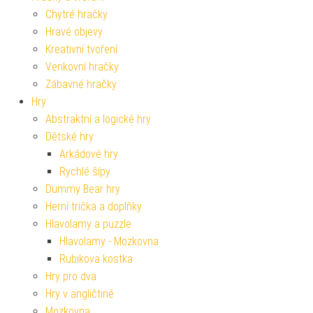
Chytré hračky
Hravé objevy
Kreativní tvoření
Venkovní hračky
Zábavné hračky
Hry
Abstraktní a logické hry
Dětské hry
Arkádové hry
Rychlé šípy
Dummy Bear hry
Herní trička a doplňky
Hlavolamy a puzzle
Hlavolamy - Mozkovna
Rubikova kostka
Hry pro dva
Hry v angličtině
Mozkovna