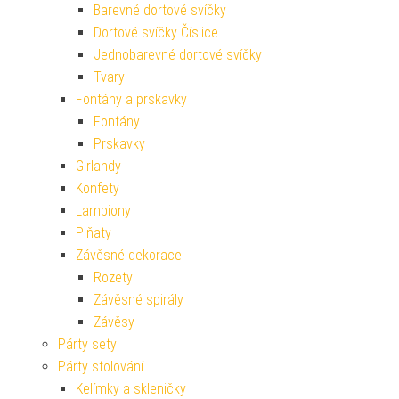
Barevné dortové svíčky
Dortové svíčky Číslice
Jednobarevné dortové svíčky
Tvary
Fontány a prskavky
Fontány
Prskavky
Girlandy
Konfety
Lampiony
Piňaty
Závěsné dekorace
Rozety
Závěsné spirály
Závěsy
Párty sety
Párty stolování
Kelímky a skleničky