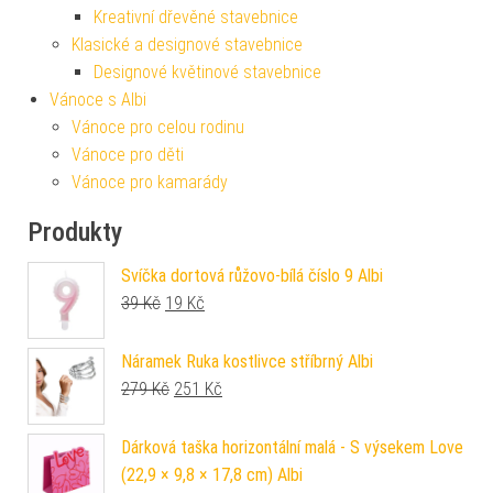
Kreativní dřevěné stavebnice
Klasické a designové stavebnice
Designové květinové stavebnice
Vánoce s Albi
Vánoce pro celou rodinu
Vánoce pro děti
Vánoce pro kamarády
Produkty
Svíčka dortová růžovo-bílá číslo 9 Albi
Původní cena byla: 39 Kč.
Aktuální cena je: 19 Kč.
39
Kč
19
Kč
Náramek Ruka kostlivce stříbrný Albi
Původní cena byla: 279 Kč.
Aktuální cena je: 251 Kč.
279
Kč
251
Kč
Dárková taška horizontální malá - S výsekem Love
(22,9 × 9,8 × 17,8 cm) Albi