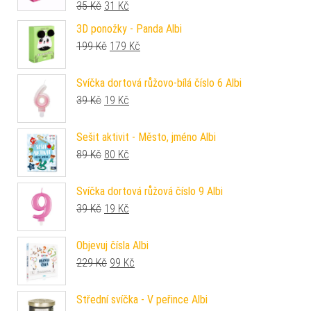
Původní cena byla: 35 Kč.
Aktuální cena je: 31 Kč.
35
Kč
31
Kč
3D ponožky - Panda Albi
Původní cena byla: 199 Kč.
Aktuální cena je: 179 Kč.
199
Kč
179
Kč
Svíčka dortová růžovo-bílá číslo 6 Albi
Původní cena byla: 39 Kč.
Aktuální cena je: 19 Kč.
39
Kč
19
Kč
Sešit aktivit - Město, jméno Albi
Původní cena byla: 89 Kč.
Aktuální cena je: 80 Kč.
89
Kč
80
Kč
Svíčka dortová růžová číslo 9 Albi
Původní cena byla: 39 Kč.
Aktuální cena je: 19 Kč.
39
Kč
19
Kč
Objevuj čísla Albi
Původní cena byla: 229 Kč.
Aktuální cena je: 99 Kč.
229
Kč
99
Kč
Střední svíčka - V peřince Albi