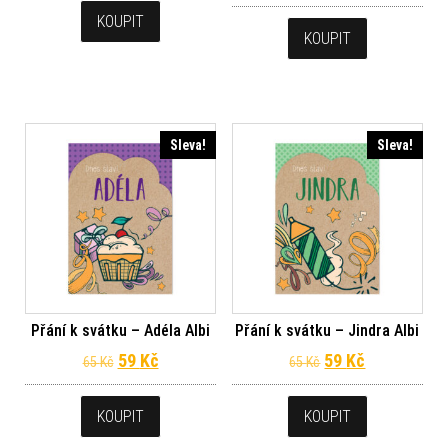
KOUPIT
KOUPIT
Sleva!
Sleva!
Přání k svátku – Adéla Albi
Přání k svátku – Jindra Albi
Původní cena byla: 65 Kč.
Aktuální cena je: 59 Kč.
Původní cena byl
Aktuální ce
59
Kč
59
Kč
65
Kč
65
Kč
KOUPIT
KOUPIT