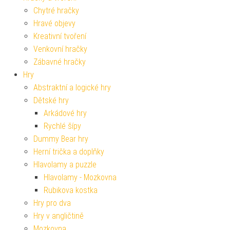
Chytré hračky
Hravé objevy
Kreativní tvoření
Venkovní hračky
Zábavné hračky
Hry
Abstraktní a logické hry
Dětské hry
Arkádové hry
Rychlé šípy
Dummy Bear hry
Herní trička a doplňky
Hlavolamy a puzzle
Hlavolamy - Mozkovna
Rubikova kostka
Hry pro dva
Hry v angličtině
Mozkovna