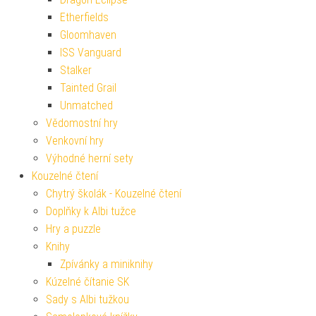
Etherfields
Gloomhaven
ISS Vanguard
Stalker
Tainted Grail
Unmatched
Vědomostní hry
Venkovní hry
Výhodné herní sety
Kouzelné čtení
Chytrý školák - Kouzelné čtení
Doplňky k Albi tužce
Hry a puzzle
Knihy
Zpívánky a miniknihy
Kúzelné čítanie SK
Sady s Albi tužkou