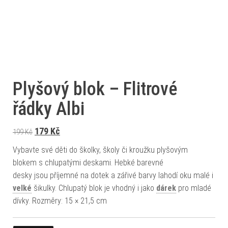
Plyšový blok – Flitrové
řádky Albi
Původní cena byla: 199 Kč.
Aktuální cena je: 179 Kč.
179
Kč
199
Kč
Vybavte své děti do školky, školy či kroužku plyšovým
blokem s chlupatými deskami. Hebké barevné
desky jsou příjemné na dotek a zářivé barvy lahodí oku malé i
velké
šikulky. Chlupatý blok je vhodný i jako
dárek
pro mladé
dívky. Rozměry: 15 × 21,5 cm