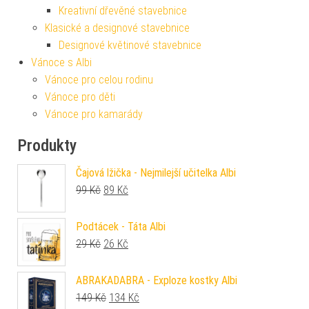
Kreativní dřevěné stavebnice
Klasické a designové stavebnice
Designové květinové stavebnice
Vánoce s Albi
Vánoce pro celou rodinu
Vánoce pro děti
Vánoce pro kamarády
Produkty
Čajová lžička - Nejmilejší učitelka Albi
Původní cena byla: 99 Kč.
Aktuální cena je: 89 Kč.
99
Kč
89
Kč
Podtácek - Táta Albi
Původní cena byla: 29 Kč.
Aktuální cena je: 26 Kč.
29
Kč
26
Kč
ABRAKADABRA - Exploze kostky Albi
Původní cena byla: 149 Kč.
Aktuální cena je: 134 Kč.
149
Kč
134
Kč