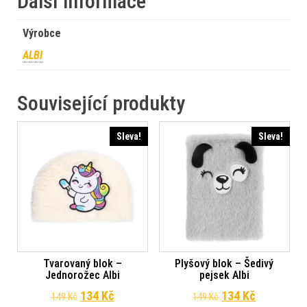
Další informace
Výrobce
ALBI
Související produkty
Sleva!
Sleva!
Tvarovaný blok –
Plyšový blok – Šedivý
Jednorožec Albi
pejsek Albi
Původní cena byla: 149 Kč.
Aktuální cena je: 134 Kč.
Původní cena byl
Aktuální c
134
Kč
134
Kč
149
Kč
149
Kč