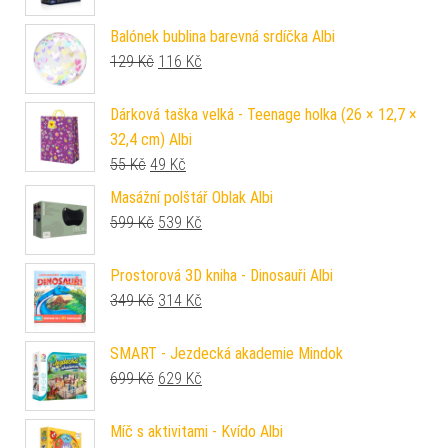
Balónek bublina barevná srdíčka Albi
Původní cena byla: 129 Kč.
Aktuální cena je: 116 Kč.
129
Kč
116
Kč
Dárková taška velká - Teenage holka (26 × 12,7 ×
32,4 cm) Albi
Původní cena byla: 55 Kč.
Aktuální cena je: 49 Kč.
55
Kč
49
Kč
Masážní polštář Oblak Albi
Původní cena byla: 599 Kč.
Aktuální cena je: 539 Kč.
599
Kč
539
Kč
Prostorová 3D kniha - Dinosauři Albi
Původní cena byla: 349 Kč.
Aktuální cena je: 314 Kč.
349
Kč
314
Kč
SMART - Jezdecká akademie Mindok
Původní cena byla: 699 Kč.
Aktuální cena je: 629 Kč.
699
Kč
629
Kč
Míč s aktivitami - Kvído Albi