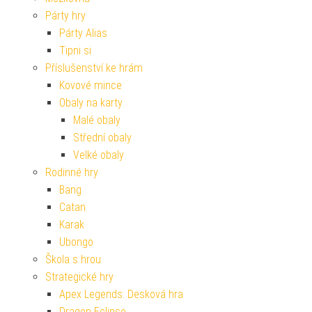
Párty hry
Párty Alias
Tipni si
Příslušenství ke hrám
Kovové mince
Obaly na karty
Malé obaly
Střední obaly
Velké obaly
Rodinné hry
Bang
Catan
Karak
Ubongo
Škola s hrou
Strategické hry
Apex Legends: Desková hra
Dragon Eclipse