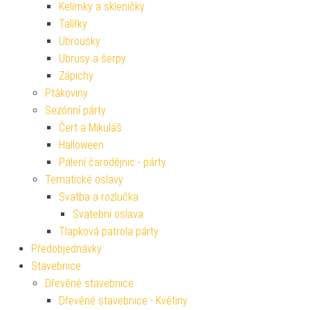
Kelímky a skleničky
Talířky
Ubrousky
Ubrusy a šerpy
Zápichy
Ptákoviny
Sezónní párty
Čert a Mikuláš
Halloween
Pálení čarodějnic - párty
Tematické oslavy
Svatba a rozlučka
Svatební oslava
Tlapková patrola párty
Předobjednávky
Stavebnice
Dřevěné stavebnice
Dřevěné stavebnice - Květiny