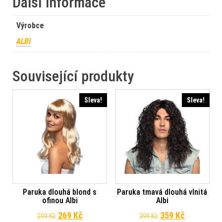
Další informace
Výrobce
ALBI
Související produkty
Sleva!
Sleva!
Paruka dlouhá blond s
Paruka tmavá dlouhá vlnitá
ofinou Albi
Albi
Původní cena byla: 299 Kč.
Aktuální cena je: 269 Kč.
Původní cena byl
Aktuální c
269
Kč
359
Kč
299
Kč
399
Kč