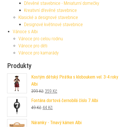
Dřevěné stavebnice - Miniaturní domečky
Kreativní dřevěné stavebnice
Klasické a designové stavebnice
Designové květinové stavebnice
Vánoce s Albi
Vánoce pro celou rodinu
Vánoce pro děti
Vánoce pro kamarády
Produkty
Kostým dětský Pirátka s kloboukem vel. 3-4 roky
Albi
Původní cena byla: 399 Kč.
Aktuální cena je: 359 Kč.
399
Kč
359
Kč
Fontána dortová černobílá číslo 7 Albi
Původní cena byla: 49 Kč.
Aktuální cena je: 44 Kč.
49
Kč
44
Kč
Náramky - Tmavý kámen Albi