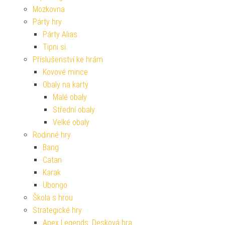
Mozkovna
Párty hry
Párty Alias
Tipni si
Příslušenství ke hrám
Kovové mince
Obaly na karty
Malé obaly
Střední obaly
Velké obaly
Rodinné hry
Bang
Catan
Karak
Ubongo
Škola s hrou
Strategické hry
Apex Legends: Desková hra