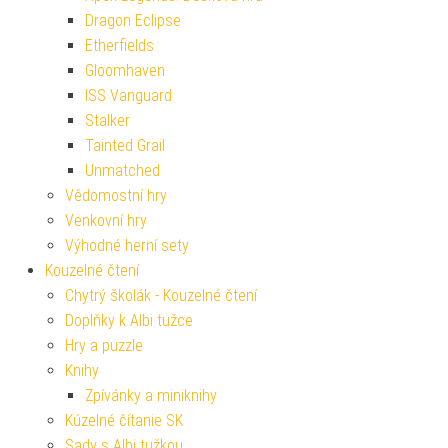
Dragon Eclipse
Etherfields
Gloomhaven
ISS Vanguard
Stalker
Tainted Grail
Unmatched
Vědomostní hry
Venkovní hry
Výhodné herní sety
Kouzelné čtení
Chytrý školák - Kouzelné čtení
Doplňky k Albi tužce
Hry a puzzle
Knihy
Zpívánky a miniknihy
Kúzelné čítanie SK
Sady s Albi tužkou