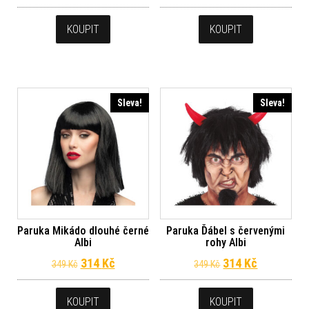
KOUPIT
KOUPIT
Sleva!
Sleva!
Paruka Mikádo dlouhé černé
Paruka Ďábel s červenými
Albi
rohy Albi
Původní cena byla: 349 Kč.
Aktuální cena je: 314 Kč.
Původní cena byl
Aktuální c
314
Kč
314
Kč
349
Kč
349
Kč
KOUPIT
KOUPIT