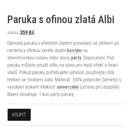
Paruka s ofinou zlatá Albi
Původní cena byla: 399 Kč.
Aktuální cena je: 359 Kč.
359
Kč
399
Kč
Dámská paruka v efektním zlatém provedení se střihem po
ramena a ofinkou skvěle doplní
kostým
na
silvestrovskou oslavu nebo disco
párty
. Doporučení: Pod
paruku můžete použít síťku na vlasy pro lepší efekt a fixaci
vlasů. Pokud paruku potřebujete vyčesat, používejte vždy
hřeben se širokými zuby. Materiál: 100% polyester (lamety) s
vysokým leskem Velikost:
univerzální
(určeno pro dospělé)
Balení obsahuje: 1 kus párty paruky
KOUPIT