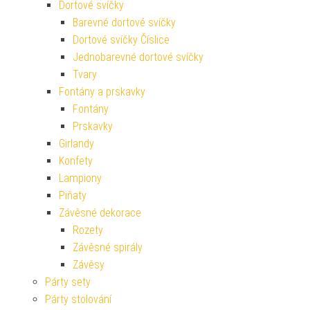
Dortové svíčky
Barevné dortové svíčky
Dortové svíčky Číslice
Jednobarevné dortové svíčky
Tvary
Fontány a prskavky
Fontány
Prskavky
Girlandy
Konfety
Lampiony
Piňaty
Závěsné dekorace
Rozety
Závěsné spirály
Závěsy
Párty sety
Párty stolování