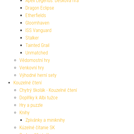
Apex Legends: Desková hra
Dragon Eclipse
Etherfields
Gloomhaven
ISS Vanguard
Stalker
Tainted Grail
Unmatched
Vědomostní hry
Venkovní hry
Výhodné herní sety
Kouzelné čtení
Chytrý školák - Kouzelné čtení
Doplňky k Albi tužce
Hry a puzzle
Knihy
Zpívánky a miniknihy
Kúzelné čítanie SK