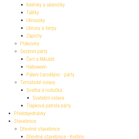
Kelímky a skleničky
Talířky
Ubrousky
Ubrusy a šerpy
Zápichy
Ptákoviny
Sezónní párty
Čert a Mikuláš
Halloween
Pálení čarodějnic - párty
Tematické oslavy
Svatba a rozlučka
Svatební oslava
Tlapková patrola párty
Předobjednávky
Stavebnice
Dřevěné stavebnice
Dřevěné stavebnice - Květiny