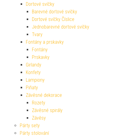
Dortové svíčky
Barevné dortové svíčky
Dortové svíčky Číslice
Jednobarevné dortové svíčky
Tvary
Fontány a prskavky
Fontány
Prskavky
Girlandy
Konfety
Lampiony
Piňaty
Závěsné dekorace
Rozety
Závěsné spirály
Závěsy
Párty sety
Párty stolování