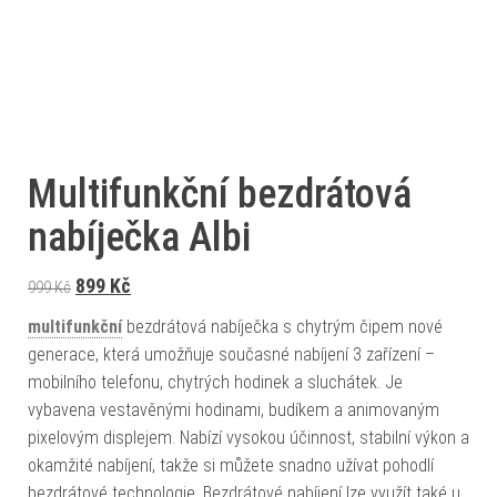
Multifunkční bezdrátová
nabíječka Albi
Původní cena byla: 999 Kč.
Aktuální cena je: 899 Kč.
899
Kč
999
Kč
multifunkční
bezdrátová nabíječka s chytrým čipem nové
generace, která umožňuje současné nabíjení 3 zařízení –
mobilního telefonu, chytrých hodinek a sluchátek. Je
vybavena vestavěnými hodinami, budíkem a animovaným
pixelovým displejem. Nabízí vysokou účinnost, stabilní výkon a
okamžité nabíjení, takže si můžete snadno užívat pohodlí
bezdrátové technologie. Bezdrátové nabíjení lze využít také u