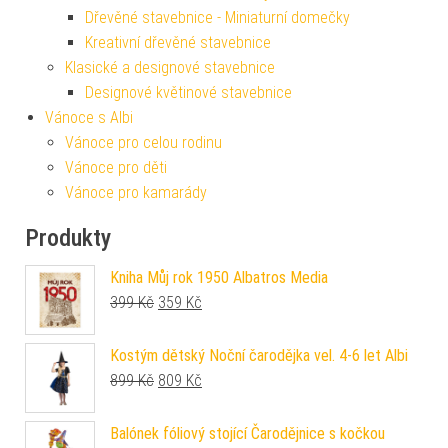
Dřevěné stavebnice - Miniaturní domečky
Kreativní dřevěné stavebnice
Klasické a designové stavebnice
Designové květinové stavebnice
Vánoce s Albi
Vánoce pro celou rodinu
Vánoce pro děti
Vánoce pro kamarády
Produkty
Kniha Můj rok 1950 Albatros Media
Původní cena byla: 399 Kč.
Aktuální cena je: 359 Kč.
399
Kč
359
Kč
Kostým dětský Noční čarodějka vel. 4-6 let Albi
Původní cena byla: 899 Kč.
Aktuální cena je: 809 Kč.
899
Kč
809
Kč
Balónek fóliový stojící Čarodějnice s kočkou