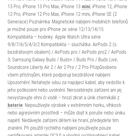
13 Pro, iPhone 13 Pro Max, iPhone 13
mini
, iPhone 12, iPhone
12 Pro, iPhone 12 Pro Max, iPhone 12 mini, iPhone SE (2
Generace) Poznámka: Magnetické nabíjení mobilních telefonů
je možné pouze pro iPhone ze série 12/13/14/15.
Kompatibilita – hodinky: Apple Watch Ultra série
9/8/7/6/5/4/3/2 Kompatibilita – sluchátka: AirPods 2 (s
bezdrátovým obalem) / AirPods pro / AirPods pro2 / AirPods
3; Samsung Galaxy Buds / Buds+ / Buds Pro / Buds Live;
Soundcore Liberty Air 2 / Air 2 Pro / 2 Pro Přizpůsobeno
všem přístrojům, které podporují bezdrátové nabíjení.
Upozornění: Netahejte silou za napájecí kabel, aby nedošlo k
jeho poškození nebo uvolnění. Nerozebírejte zařízení ani jej
nevystavujte ohni či vodě – hrozí zkrat a únik chemikálií z
baterie
. Nepoužívejte výrobek v extrémním horku, vlhkosti
nebo agresivním prostředí – může dojít k poruše nebo úniku
napětí. Nedávejte zařízení dětem ke hraní, předejdete tím
zranění. Při použití rychlého nabíjení používejte pouze
certifikovaný adaptér QC3.0 a vhodný rychlonabíjecí kabel,