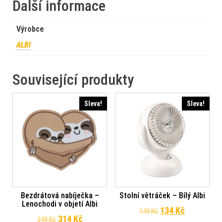
Další informace
Výrobce
ALBI
Související produkty
Sleva!
Sleva!
Bezdrátová nabíječka –
Stolní větráček – Bílý Albi
Lenochodi v objetí Albi
Původní cena byl
Aktuální c
134
Kč
149
Kč
Původní cena byla: 349 Kč.
Aktuální cena je: 314 Kč.
314
Kč
349
Kč