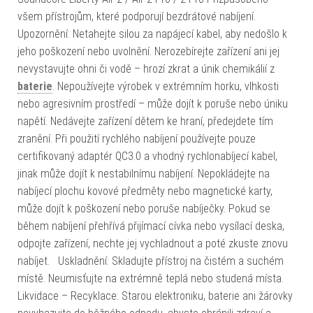
všem přístrojům, které podporují bezdrátové nabíjení.
Upozornění: Netahejte silou za napájecí kabel, aby nedošlo k
jeho poškození nebo uvolnění. Nerozebírejte zařízení ani jej
nevystavujte ohni či vodě – hrozí zkrat a únik chemikálií z
baterie
. Nepoužívejte výrobek v extrémním horku, vlhkosti
nebo agresivním prostředí – může dojít k poruše nebo úniku
napětí. Nedávejte zařízení dětem ke hraní, předejdete tím
zranění. Při použití rychlého nabíjení používejte pouze
certifikovaný adaptér QC3.0 a vhodný rychlonabíjecí kabel,
jinak může dojít k nestabilnímu nabíjení. Nepokládejte na
nabíjecí plochu kovové předměty nebo magnetické karty,
může dojít k poškození nebo poruše nabíječky. Pokud se
během nabíjení přehřívá přijímací cívka nebo vysílací deska,
odpojte zařízení, nechte jej vychladnout a poté zkuste znovu
nabíjet. Uskladnění: Skladujte přístroj na čistém a suchém
místě. Neumisťujte na extrémně teplá nebo studená místa.
Likvidace – Recyklace: Starou elektroniku, baterie ani žárovky