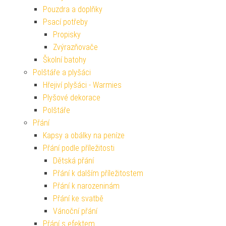
Pouzdra a doplňky
Psací potřeby
Propisky
Zvýrazňovače
Školní batohy
Polštáře a plyšáci
Hřejiví plyšáci - Warmies
Plyšové dekorace
Polštáře
Přání
Kapsy a obálky na peníze
Přání podle příležitosti
Dětská přání
Přání k dalším příležitostem
Přání k narozeninám
Přání ke svatbě
Vánoční přání
Přání s efektem