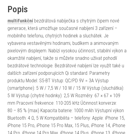
Popis
multifunkční
bezdrátová nabíječka s chytrým čipem nové
generace, která umožňuje současné nabíjení 3 zařízení –
mobilního telefonu, chytrých hodinek a sluchátek. Je
vybavena vestavěnými hodinami, budíkem a animovaným
pixelovým displejem. Nabízí vysokou účinnost, stabilní výkon a
okamžité nabíjení, takže si můžete snadno užívat pohodlí
bezdrátové technologie. Bezdrátové nabíjení lze využít také u
dalších zařízení podporujících Qi standard. Parametry
produktu Model: S5-BT Vstup: QC/PD 9V = 3A Výstup
(smartphone): 5 W / 7,5 W / 10 W / 15 W Výstup (sluchátka):
5 W Výstup (chytré hodinky): 2,5 W Rozměry: 67 × 67 × 109
mm Pracovní frekvence: 110-205 kHz Účinnost konverze:
80 – 85 % (max) Kapacita baterie: 1000 mAh Výstupní výkon
Bluetooth: 4 Ω, 5 W Kompatibilita – telefony: Apple: iPhone 15,
iPhone 15 Pro, iPhone 15 Pro Max, 15 Plus, iPhone 14, iPhone
14 Pro, iPhone 14 Pro Max, iPhone 14 Plus, iPhone 13, iPhone