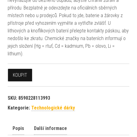
nevyhazujte do běžného odpadu, abyste chránili zdraví a
přírodu. Bezplatně je odevzdejte na oficiálních sběrných
místech nebo u prodejců. Pokud to jde, baterie a žárovky z
přístroje před vyhozením vyjměte a vytřiďte zvlášť. U
lithiových a knoflíkových baterií přelepte kontakty páskou, aby
nedošlo ke zkratu. Chemické značky na bateriích informují o
jejich složení (Hg = rtuť, Cd = kadmium, Pb = olovo, Li =
lithium).
KOUPIT
SKU:
8590228113993
Kategorie:
Technologické dárky
Popis
Další informace