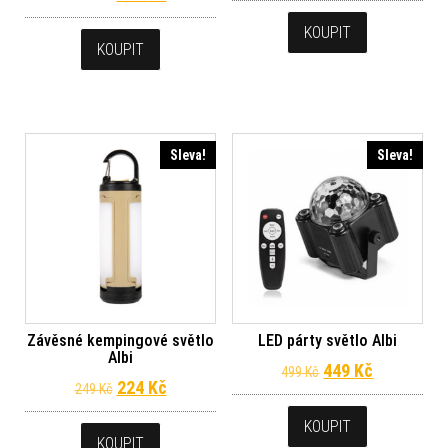
KOUPIT
KOUPIT
Sleva!
Sleva!
Závěsné kempingové světlo
LED párty světlo Albi
Albi
Původní cena byl
Aktuální c
449
Kč
499
Kč
Původní cena byla: 249 Kč.
Aktuální cena je: 224 Kč.
224
Kč
249
Kč
KOUPIT
KOUPIT