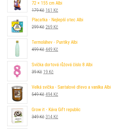
72 × 155 cm Albi
Původní cena byla: 179 Kč.
Aktuální cena je: 161 Kč.
179
Kč
161
Kč
Placatka - Nejlepší otec Albi
Původní cena byla: 299 Kč.
Aktuální cena je: 269 Kč.
299
Kč
269
Kč
Termoláhev - Puntíky Albi
Původní cena byla: 499 Kč.
Aktuální cena je: 449 Kč.
499
Kč
449
Kč
Svíčka dortová růžová číslo 8 Albi
Původní cena byla: 39 Kč.
Aktuální cena je: 19 Kč.
39
Kč
19
Kč
Velká svíčka - Santalové dřevo a vanilka Albi
Původní cena byla: 549 Kč.
Aktuální cena je: 494 Kč.
549
Kč
494
Kč
Grow it - Káva Gift republic
Původní cena byla: 349 Kč.
Aktuální cena je: 314 Kč.
349
Kč
314
Kč