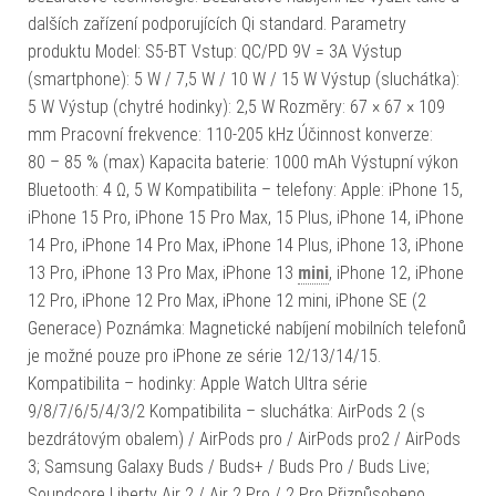
dalších zařízení podporujících Qi standard. Parametry
produktu Model: S5-BT Vstup: QC/PD 9V = 3A Výstup
(smartphone): 5 W / 7,5 W / 10 W / 15 W Výstup (sluchátka):
5 W Výstup (chytré hodinky): 2,5 W Rozměry: 67 × 67 × 109
mm Pracovní frekvence: 110-205 kHz Účinnost konverze:
80 – 85 % (max) Kapacita baterie: 1000 mAh Výstupní výkon
Bluetooth: 4 Ω, 5 W Kompatibilita – telefony: Apple: iPhone 15,
iPhone 15 Pro, iPhone 15 Pro Max, 15 Plus, iPhone 14, iPhone
14 Pro, iPhone 14 Pro Max, iPhone 14 Plus, iPhone 13, iPhone
13 Pro, iPhone 13 Pro Max, iPhone 13
mini
, iPhone 12, iPhone
12 Pro, iPhone 12 Pro Max, iPhone 12 mini, iPhone SE (2
Generace) Poznámka: Magnetické nabíjení mobilních telefonů
je možné pouze pro iPhone ze série 12/13/14/15.
Kompatibilita – hodinky: Apple Watch Ultra série
9/8/7/6/5/4/3/2 Kompatibilita – sluchátka: AirPods 2 (s
bezdrátovým obalem) / AirPods pro / AirPods pro2 / AirPods
3; Samsung Galaxy Buds / Buds+ / Buds Pro / Buds Live;
Soundcore Liberty Air 2 / Air 2 Pro / 2 Pro Přizpůsobeno