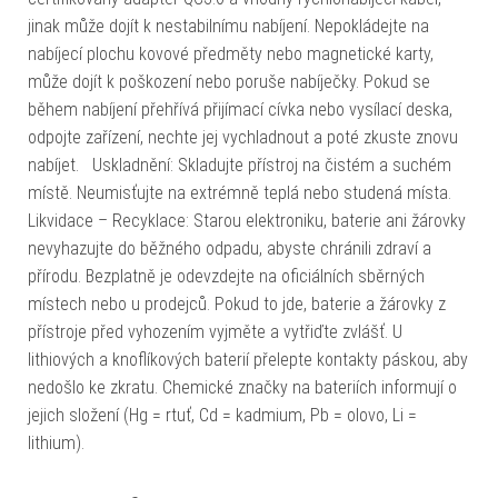
jinak může dojít k nestabilnímu nabíjení. Nepokládejte na
nabíjecí plochu kovové předměty nebo magnetické karty,
může dojít k poškození nebo poruše nabíječky. Pokud se
během nabíjení přehřívá přijímací cívka nebo vysílací deska,
odpojte zařízení, nechte jej vychladnout a poté zkuste znovu
nabíjet. Uskladnění: Skladujte přístroj na čistém a suchém
místě. Neumisťujte na extrémně teplá nebo studená místa.
Likvidace – Recyklace: Starou elektroniku, baterie ani žárovky
nevyhazujte do běžného odpadu, abyste chránili zdraví a
přírodu. Bezplatně je odevzdejte na oficiálních sběrných
místech nebo u prodejců. Pokud to jde, baterie a žárovky z
přístroje před vyhozením vyjměte a vytřiďte zvlášť. U
lithiových a knoflíkových baterií přelepte kontakty páskou, aby
nedošlo ke zkratu. Chemické značky na bateriích informují o
jejich složení (Hg = rtuť, Cd = kadmium, Pb = olovo, Li =
lithium).