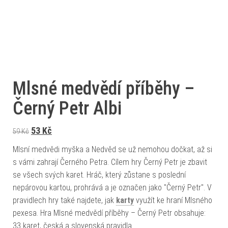
Mlsné medvědí příběhy –
Černý Petr Albi
Původní cena byla: 59 Kč.
Aktuální cena je: 53 Kč.
53
Kč
59
Kč
Mlsní medvědi myška a Nedvěd se už nemohou dočkat, až si
s vámi zahrají Černého Petra. Cílem hry Černý Petr je zbavit
se všech svých karet. Hráč, který zůstane s poslední
nepárovou kartou, prohrává a je označen jako "Černý Petr". V
pravidlech hry také najdete, jak
karty
využít ke hraní Mlsného
pexesa. Hra Mlsné medvědí příběhy – Černý Petr obsahuje:
33 karet, česká a slovenská pravidla.