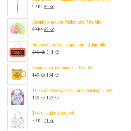
Původní cena byla: 99 Kč.
Aktuální cena je: 89 Kč.
99
Kč
89
Kč
Balónky latexové Velikonoce 7 ks Albi
Původní cena byla: 99 Kč.
Aktuální cena je: 89 Kč.
99
Kč
89
Kč
Neonová cedulka se jménem - Adam Albi
Původní cena byla: 349 Kč.
Aktuální cena je: 314 Kč.
349
Kč
314
Kč
Kameninový plecháček - Jitka Albi
Původní cena byla: 149 Kč.
Aktuální cena je: 134 Kč.
149
Kč
134
Kč
Taška do kabelky - Žiju, miluju a nakupuju Albi
Původní cena byla: 169 Kč.
Aktuální cena je: 152 Kč.
169
Kč
152
Kč
Taška - Luční květy Albi
Původní cena byla: 79 Kč.
Aktuální cena je: 71 Kč.
79
Kč
71
Kč