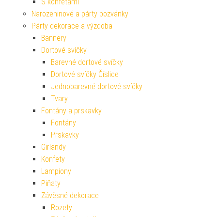
S konfetami
Narozeninové a párty pozvánky
Párty dekorace a výzdoba
Bannery
Dortové svíčky
Barevné dortové svíčky
Dortové svíčky Číslice
Jednobarevné dortové svíčky
Tvary
Fontány a prskavky
Fontány
Prskavky
Girlandy
Konfety
Lampiony
Piňaty
Závěsné dekorace
Rozety