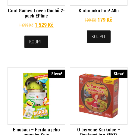
Cool Games Lovec Duchů 2-
Kloboučku hop! Albi
pack EPline
Původní cena byl
Aktuální c
179
Kč
199
Kč
Původní cena byla: 1 699 Kč.
Aktuální cena je: 1 529 Kč.
1 529
Kč
1 699
Kč
KOUPIT
KOUPIT
Sleva!
Sleva!
Emušáci – Ferda a jeho
O červené Karkulce –
mouchy Scio
Desková hra EFKO