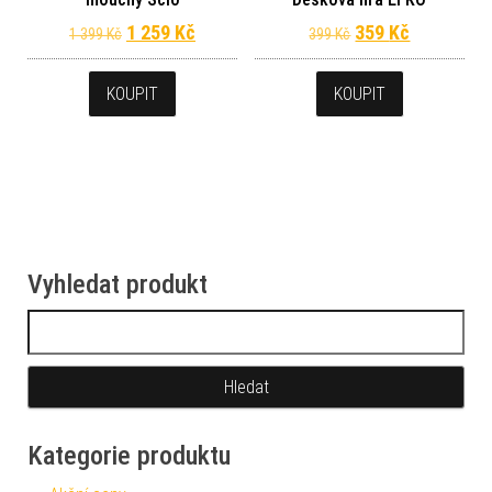
Původní cena byla: 1 399 Kč.
Aktuální cena je: 1 259 Kč.
Původní cena byl
Aktuální c
1 259
Kč
359
Kč
1 399
Kč
399
Kč
KOUPIT
KOUPIT
Vyhledat produkt
Vyhledávání
Kategorie produktu