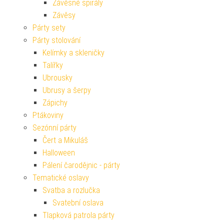
Závěsné spirály
Závěsy
Párty sety
Párty stolování
Kelímky a skleničky
Talířky
Ubrousky
Ubrusy a šerpy
Zápichy
Ptákoviny
Sezónní párty
Čert a Mikuláš
Halloween
Pálení čarodějnic - párty
Tematické oslavy
Svatba a rozlučka
Svatební oslava
Tlapková patrola párty