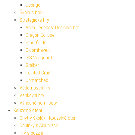
Ubongo
Škola s hrou
Strategické hry
Apex Legends: Desková hra
Dragon Eclipse
Etherfields
Gloomhaven
ISS Vanguard
Stalker
Tainted Grail
Unmatched
Vědomostní hry
Venkovní hry
Výhodné herní sety
Kouzelné čtení
Chytrý školák - Kouzelné čtení
Doplňky k Albi tužce
Hry a puzzle