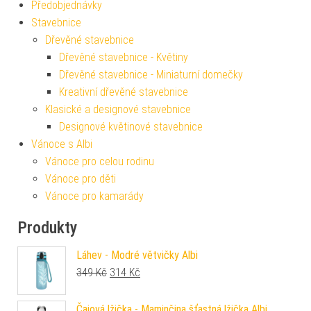
Předobjednávky
Stavebnice
Dřevěné stavebnice
Dřevěné stavebnice - Květiny
Dřevěné stavebnice - Miniaturní domečky
Kreativní dřevěné stavebnice
Klasické a designové stavebnice
Designové květinové stavebnice
Vánoce s Albi
Vánoce pro celou rodinu
Vánoce pro děti
Vánoce pro kamarády
Produkty
Láhev - Modré větvičky Albi
Původní cena byla: 349 Kč.
Aktuální cena je: 314 Kč.
349
Kč
314
Kč
Čajová lžička - Maminčina šťastná lžička Albi