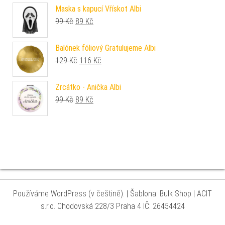
Maska s kapucí Vřískot Albi
Původní cena byla: 99 Kč.
Aktuální cena je: 89 Kč.
99
Kč
89
Kč
Balónek fóliový Gratulujeme Albi
Původní cena byla: 129 Kč.
Aktuální cena je: 116 Kč.
129
Kč
116
Kč
Zrcátko - Anička Albi
Původní cena byla: 99 Kč.
Aktuální cena je: 89 Kč.
99
Kč
89
Kč
Používáme WordPress (v češtině).
|
Šablona: Bulk Shop
| ACIT
s.r.o. Chodovská 228/3 Praha 4 IČ: 26454424