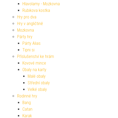
Hlavolamy - Mozkovna
Rubikova kostka
Hry pro dva
Hry v angličtině
Mozkovna
Párty hry
Párty Alias
Tipni si
Příslušenství ke hrám
Kovové mince
Obaly na karty
Malé obaly
Střední obaly
Velké obaly
Rodinné hry
Bang
Catan
Karak