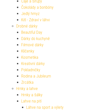
Čaje a sirupy
Čokolády a bonbóny
Jedlý hmyz
Kitl - Zdraví v láhvi
Drobné dárky
Beautiful Day
Dárky do kuchyně
Filmové dárky
Klíčenky
Kosmetika
Kreativní dárky
Pokladničky
Rodina a Jubileum
Zrcátka
Hrnky a lahve
Hrnky a šálky
Lahve na pití
Láhve na sport a výlety