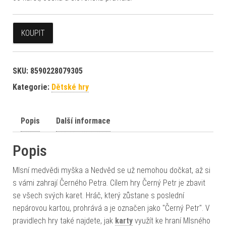
KOUPIT
SKU:
8590228079305
Kategorie:
Dětské hry
Popis
Další informace
Popis
Mlsní medvědi myška a Nedvěd se už nemohou dočkat, až si
s vámi zahrají Černého Petra. Cílem hry Černý Petr je zbavit
se všech svých karet. Hráč, který zůstane s poslední
nepárovou kartou, prohrává a je označen jako "Černý Petr". V
pravidlech hry také najdete, jak
karty
využít ke hraní Mlsného