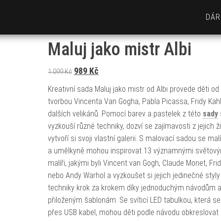
DÁR
Maluj jako mistr Albi
Původní cena byla: 1 099 Kč.
Aktuální cena je: 989 Kč.
989
Kč
1 099
Kč
Kreativní sada Maluj jako mistr od Albi provede děti od 
tvorbou Vincenta Van Gogha, Pabla Picassa, Fridy Kah
dalších velikánů. Pomocí barev a pastelek z této
sady
vyzkouší různé techniky, dozví se zajímavosti z jejich ž
vytvoří si svoji vlastní galerii. S malovací sadou se mal
a umělkyně mohou inspirovat 13 významnými světový
malíři, jakými byli Vincent van Gogh, Claude Monet, Fri
nebo Andy Warhol a vyzkoušet si jejich jedinečné styly
techniky krok za krokem díky jednoduchým návodům 
přiloženým šablonám. Se svíticí LED tabulkou, která se 
přes USB kabel, mohou děti podle návodu obkreslova