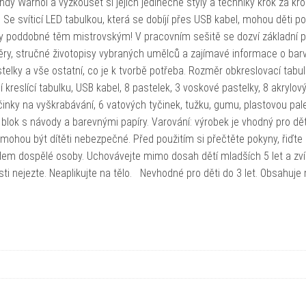
dy Warhol a vyzkoušet si jejich jedinečné styly a techniky krok za k
 svíticí LED tabulkou, která se dobíjí přes USB kabel, mohou děti po
y poddobné těm mistrovským! V pracovním sešitě se dozví základní p
měry, stručné životopisy vybraných umělců a zajímavé informace o bar
elky a vše ostatní, co je k tvorbě potřeba. Rozměr obkreslovací tabul
 kreslící tabulku, USB kabel, 8 pastelek, 3 voskové pastelky, 8 akrylov
inky na vyškrabávání, 6 vatových tyčinek, tužku, gumu, plastovou pale
blok s návody a barevnými papíry. Varování: výrobek je vhodný pro dět
ů, mohou být dítěti nebezpečné. Před použitím si přečtěte pokyny, řiďte 
edem dospělé osoby. Uchovávejte mimo dosah dětí mladších 5 let a zví
ti nejezte. Neaplikujte na tělo. Nevhodné pro děti do 3 let. Obsahuje