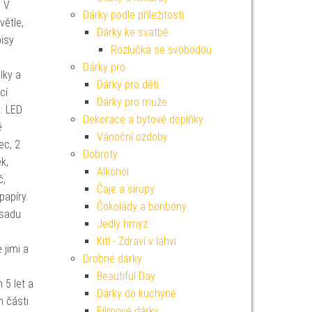
! V
Dárky podle příležitosti
větle,
Dárky ke svatbě
pisy
Rozlučka se svobodou
Dárky pro
lky a
Dárky pro děti
cí
Dárky pro muže
: LED
Dekorace a bytové doplňky
é
Vánoční ozdoby
ec, 2
Dobroty
k,
Alkohol
č,
Čaje a sirupy
papíry.
Čokolády a bonbóny
 sadu
Jedlý hmyz
Kitl - Zdraví v láhvi
 jimi a
Drobné dárky
Beautiful Day
 5 let a
Dárky do kuchyně
h části
Filmové dárky