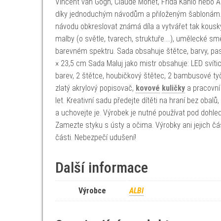
Vincent van Gogh, Claude Monet, Frida Kahlo nebo An
díky jednoduchým návodům a přiloženým šablonám. Se
návodu obkreslovat známá díla a vytvářet tak kousk
malby (o světle, tvarech, struktuře….), umělecké s
barevném spektru. Sada obsahuje štětce, barvy, past
× 23,5 cm Sada Maluj jako mistr obsahuje: LED svíticí
barev, 2 štětce, houbičkový štětec, 2 bambusové tyč
zlatý akrylový popisovač,
kovové
kuličky
a pracovní 
let. Kreativní sadu předejte dítěti na hraní bez obal
a uchovejte je. Výrobek je nutné používat pod dohl
Zamezte styku s ústy a očima. Výrobky ani jejich čás
části. Nebezpečí udušení!
Další informace
Výrobce
ALBI