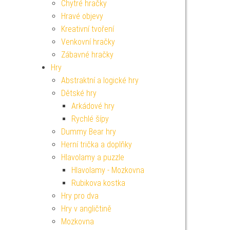
Chytré hračky
Hravé objevy
Kreativní tvoření
Venkovní hračky
Zábavné hračky
Hry
Abstraktní a logické hry
Dětské hry
Arkádové hry
Rychlé šípy
Dummy Bear hry
Herní trička a doplňky
Hlavolamy a puzzle
Hlavolamy - Mozkovna
Rubikova kostka
Hry pro dva
Hry v angličtině
Mozkovna