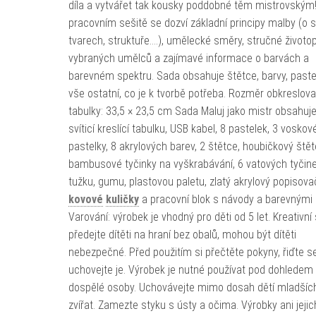
díla a vytvářet tak kousky poddobné těm mistrovským
pracovním sešitě se dozví základní principy malby (o s
tvarech, struktuře….), umělecké směry, stručné životo
vybraných umělců a zajímavé informace o barvách a
barevném spektru. Sada obsahuje štětce, barvy, paste
vše ostatní, co je k tvorbě potřeba. Rozměr obkreslova
tabulky: 33,5 × 23,5 cm Sada Maluj jako mistr obsahuje
svíticí kreslící tabulku, USB kabel, 8 pastelek, 3 voskov
pastelky, 8 akrylových barev, 2 štětce, houbičkový štět
bambusové tyčinky na vyškrabávání, 6 vatových tyčine
tužku, gumu, plastovou paletu, zlatý akrylový popisova
kovové
kuličky
a pracovní blok s návody a barevnými 
Varování: výrobek je vhodný pro děti od 5 let. Kreativní
předejte dítěti na hraní bez obalů, mohou být dítěti
nebezpečné. Před použitím si přečtěte pokyny, řiďte se
uchovejte je. Výrobek je nutné používat pod dohledem
dospělé osoby. Uchovávejte mimo dosah dětí mladších
zvířat. Zamezte styku s ústy a očima. Výrobky ani jejic