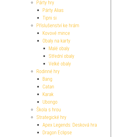
Párty hry
Párty Alias
Tipni si
Příslušenství ke hrám
Kovové mince
Obaly na karty
Malé obaly
Střední obaly
Velké obaly
Rodinné hry
Bang
Catan
Karak
Ubongo
Škola s hrou
Strategické hry
Apex Legends: Desková hra
Dragon Eclipse