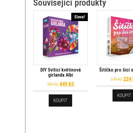
Související produkty
Sleva!
DIY Svíticí květinová
Šitíčko pro šicí s
girlanda Albi
Půvo
224
249
Kč
Původní cena byla: 499 Kč.
Aktuální cena je: 449 Kč.
449
Kč
499
Kč
KOUPIT
KOUPIT