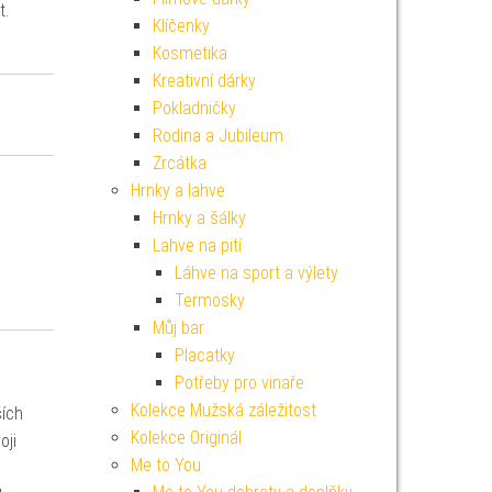
t.
Klíčenky
Kosmetika
Kreativní dárky
Pokladničky
Rodina a Jubileum
Zrcátka
Hrnky a lahve
Hrnky a šálky
Lahve na pití
Láhve na sport a výlety
Termosky
Můj bar
Placatky
Potřeby pro vinaře
Kolekce Mužská záležitost
ších
Kolekce Originál
oji
Me to You
i