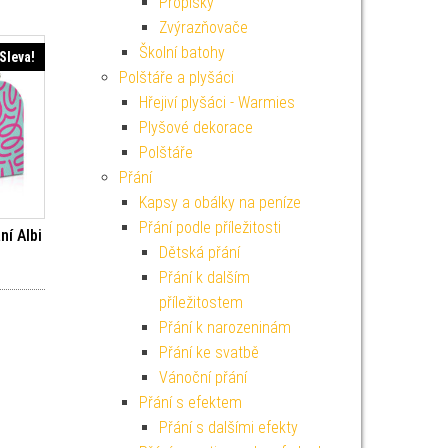
Propisky
Zvýrazňovače
Školní batohy
Sleva!
Polštáře a plyšáci
Hřejiví plyšáci - Warmies
Plyšové dekorace
Polštáře
Přání
Kapsy a obálky na peníze
Přání podle příležitosti
ní Albi
Dětská přání
í cena byla: 349 Kč.
Aktuální cena je: 314 Kč.
Přání k dalším
příležitostem
Přání k narozeninám
Přání ke svatbě
Vánoční přání
Přání s efektem
Přání s dalšími efekty