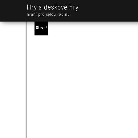
Hry a deskové hry
hraní pro celou rodinu
Sleva!