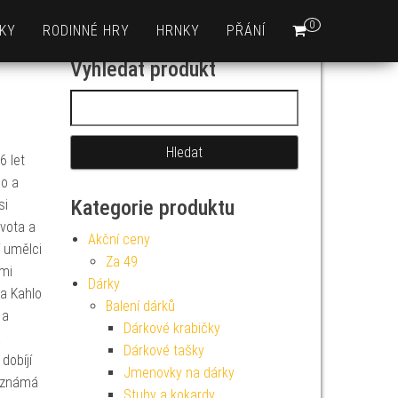
0
KY
RODINNÉ HRY
HRNKY
PŘÁNÍ
Vyhledat produkt
Vyhledávání
6 let
lo a
Kategorie produktu
si
ivota a
Akční ceny
í umělci
Za 49
mi
Dárky
da Kahlo
Balení dárků
 a
Dárkové krabičky
a
Dárkové tašky
dobíjí
Jmenovky na dárky
t známá
Stuhy a kokardy