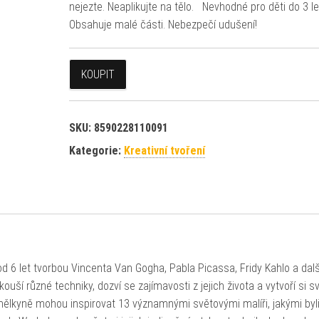
nejezte. Neaplikujte na tělo. Nevhodné pro děti do 3 le
Obsahuje malé části. Nebezpečí udušení!
KOUPIT
SKU:
8590228110091
Kategorie:
Kreativní tvoření
 od 6 let tvorbou Vincenta Van Gogha, Pabla Picassa, Fridy Kahlo a dal
kouší různé techniky, dozví se zajímavosti z jejich života a vytvoří si sv
umělkyně mohou inspirovat 13 významnými světovými malíři, jakými byl