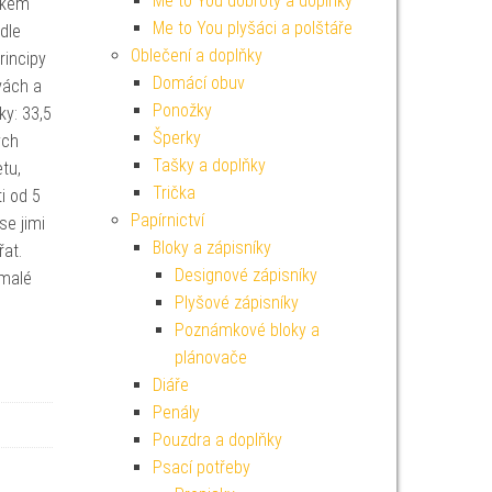
Me to You dobroty a doplňky
rokem
Me to You plyšáci a polštáře
dle
Oblečení a doplňky
rincipy
Domácí obuv
vách a
Ponožky
ky: 33,5
Šperky
ých
Tašky a doplňky
tu,
Trička
i od 5
Papírnictví
se jimi
Bloky a zápisníky
řat.
Designové zápisníky
 malé
Plyšové zápisníky
Poznámkové bloky a
plánovače
Diáře
Penály
Pouzdra a doplňky
Psací potřeby