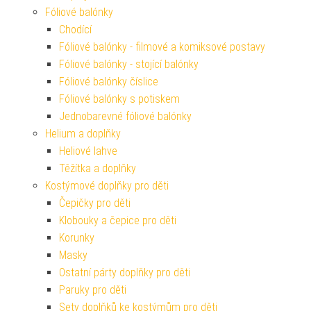
Fóliové balónky
Chodící
Fóliové balónky - filmové a komiksové postavy
Fóliové balónky - stojící balónky
Fóliové balónky číslice
Fóliové balónky s potiskem
Jednobarevné fóliové balónky
Helium a doplňky
Heliové lahve
Těžítka a doplňky
Kostýmové doplňky pro děti
Čepičky pro děti
Klobouky a čepice pro děti
Korunky
Masky
Ostatní párty doplňky pro děti
Paruky pro děti
Sety doplňků ke kostýmům pro děti