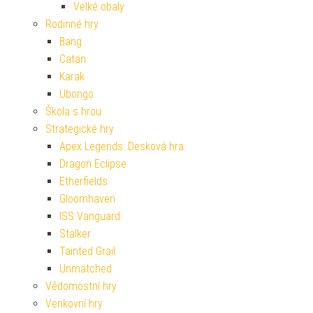
Velké obaly
Rodinné hry
Bang
Catan
Karak
Ubongo
Škola s hrou
Strategické hry
Apex Legends: Desková hra
Dragon Eclipse
Etherfields
Gloomhaven
ISS Vanguard
Stalker
Tainted Grail
Unmatched
Vědomostní hry
Venkovní hry