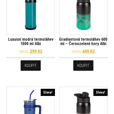
Luxusní modrá termoláhev
Gradientová termoláhev 600
1000 ml Albi
ml – Černozelené hory Albi
Původní cena byla: 499 Kč.
Aktuální cena je: 299 Kč.
Původní cena byl
Aktuální c
299
Kč
449
Kč
499
Kč
499
Kč
KOUPIT
KOUPIT
Sleva!
Sleva!