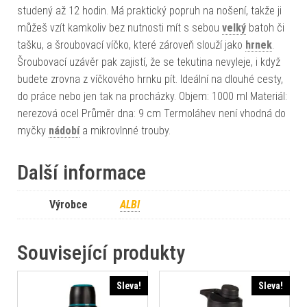
studený až 12 hodin. Má praktický popruh na nošení, takže ji
můžeš vzít kamkoliv bez nutnosti mít s sebou
velký
batoh či
tašku, a šroubovací víčko, které zároveň slouží jako
hrnek
.
Šroubovací uzávěr pak zajistí, že se tekutina nevyleje, i když
budete zrovna z víčkového hrnku pít. Ideální na dlouhé cesty,
do práce nebo jen tak na procházky. Objem: 1000 ml Materiál:
nerezová ocel Průměr dna: 9 cm Termoláhev není vhodná do
myčky
nádobí
a mikrovlnné trouby.
Další informace
Výrobce
ALBI
Související produkty
Sleva!
Sleva!