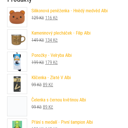
Silikonová peněženka - Hnědý medvěd Albi
Původní cena byla: 129 Kč.
Aktuální cena je: 116 Kč.
129
Kč
116
Kč
Kameninový plecháček - Filip Albi
Původní cena byla: 149 Kč.
Aktuální cena je: 134 Kč.
149
Kč
134
Kč
Ponožky - Velryba Albi
Původní cena byla: 199 Kč.
Aktuální cena je: 179 Kč.
199
Kč
179
Kč
Klíčenka - Zlaté V Albi
Původní cena byla: 99 Kč.
Aktuální cena je: 89 Kč.
99
Kč
89
Kč
Čelenka s černou květinou Albi
Původní cena byla: 99 Kč.
Aktuální cena je: 89 Kč.
99
Kč
89
Kč
Přání s medailí - Pivní šampion Albi