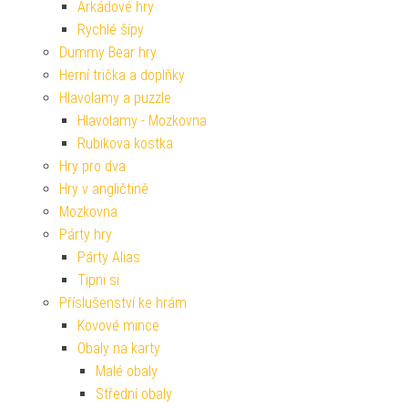
Arkádové hry
Rychlé šípy
Dummy Bear hry
Herní trička a doplňky
Hlavolamy a puzzle
Hlavolamy - Mozkovna
Rubikova kostka
Hry pro dva
Hry v angličtině
Mozkovna
Párty hry
Párty Alias
Tipni si
Příslušenství ke hrám
Kovové mince
Obaly na karty
Malé obaly
Střední obaly