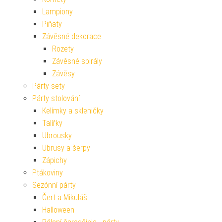
Lampiony
Piňaty
Závěsné dekorace
Rozety
Závěsné spirály
Závěsy
Párty sety
Párty stolování
Kelímky a skleničky
Talířky
Ubrousky
Ubrusy a šerpy
Zápichy
Ptákoviny
Sezónní párty
Čert a Mikuláš
Halloween