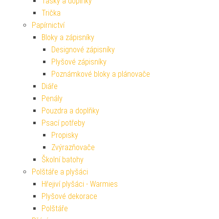
Tašky a doplňky
Trička
Papírnictví
Bloky a zápisníky
Designové zápisníky
Plyšové zápisníky
Poznámkové bloky a plánovače
Diáře
Penály
Pouzdra a doplňky
Psací potřeby
Propisky
Zvýrazňovače
Školní batohy
Polštáře a plyšáci
Hřejiví plyšáci - Warmies
Plyšové dekorace
Polštáře