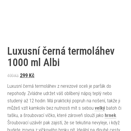
Luxusní černá termoláhev
1000 ml Albi
Původní cena byla: 499 Kč.
Aktuální cena je: 299 Kč.
299
Kč
499
Kč
Luxusní černá termoláhev z nerezové oceli je parťák do
nepohody. Zvládne udržet váš oblíbený nápoj teplý nebo
studený až 12 hodin. Má praktický popruh na nošení, takže ji
můžeš vzít kamkoliv bez nutnosti mít s sebou
velký
batoh či
tašku, a šroubovací víčko, které zároveň slouží jako
hrnek
.
Šroubovací uzávěr pak zajistí, že se tekutina nevyleje, i když
budete zrovna z víčkového hrnku pít. Ideální na dlouhé cesty,