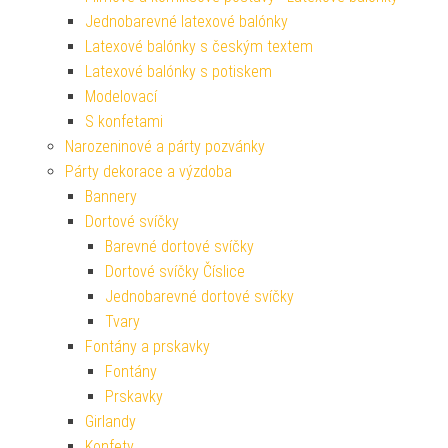
Jednobarevné latexové balónky
Latexové balónky s českým textem
Latexové balónky s potiskem
Modelovací
S konfetami
Narozeninové a párty pozvánky
Párty dekorace a výzdoba
Bannery
Dortové svíčky
Barevné dortové svíčky
Dortové svíčky Číslice
Jednobarevné dortové svíčky
Tvary
Fontány a prskavky
Fontány
Prskavky
Girlandy
Konfety