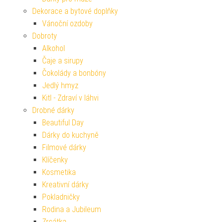
Dekorace a bytové doplňky
Vánoční ozdoby
Dobroty
Alkohol
Čaje a sirupy
Čokolády a bonbóny
Jedlý hmyz
Kitl - Zdraví v láhvi
Drobné dárky
Beautiful Day
Dárky do kuchyně
Filmové dárky
Klíčenky
Kosmetika
Kreativní dárky
Pokladničky
Rodina a Jubileum
Zrcátka