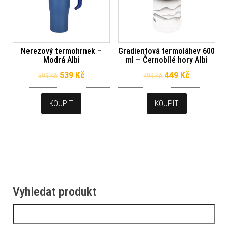
Nerezový termohrnek –
Gradientová termoláhev 600
Modrá Albi
ml – Černobílé hory Albi
Původní cena byla: 599 Kč.
Aktuální cena je: 539 Kč.
Původní cena byl
Aktuální c
539
Kč
449
Kč
599
Kč
499
Kč
KOUPIT
KOUPIT
Vyhledat produkt
Vyhledávání