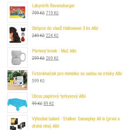
Labyrinth Ravensburger
Původní cena byla: 799 Kč.
Aktuální cena je: 719 Kč.
799
Kč
719
Kč
Skřipce do vlasů Halloween 3 ks Albi
Původní cena byla: 249 Kč.
Aktuální cena je: 224 Kč.
249
Kč
224
Kč
Pletený hrnek - Muž Albi
Původní cena byla: 299 Kč.
Aktuální cena je: 269 Kč.
299
Kč
269
Kč
Fotorámeček pro miminko se sadou na otisky Albi
599
Kč
Ubrus papírový tyrkysový Albi
Původní cena byla: 99 Kč.
Aktuální cena je: 89 Kč.
99
Kč
89
Kč
Výhodné balení - Stalker: Gameplay All in (první a
druhá vlna) Albi