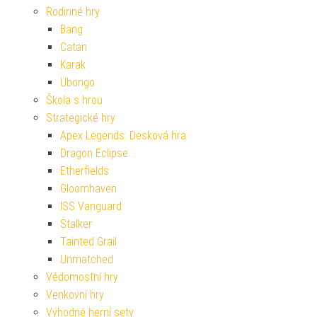
Rodinné hry
Bang
Catan
Karak
Ubongo
Škola s hrou
Strategické hry
Apex Legends: Desková hra
Dragon Eclipse
Etherfields
Gloomhaven
ISS Vanguard
Stalker
Tainted Grail
Unmatched
Vědomostní hry
Venkovní hry
Výhodné herní sety