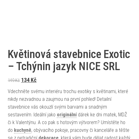
Květinová stavebnice Exotic
– Tchýnin jazyk NICE SRL
Původní cena byla: 149 Kč.
Aktuální cena je: 134 Kč.
134
Kč
149
Kč
Vdechněte svému interiéru trochu exotiky s květinami, které
nikdy nezvadnou a zaujmou na první pohled! Detailní
stavebnice vás okouzlí svými barvami a snadným
sestavením. Ideální jako
originální
dárek ke dni matek, MDŽ
či k Valentýnu. A co pak s hotovým výtvorem? Umístěte ho
do
kuchyně
, obývacího pokoje, pracovny či kanceláře a těšte
se z netradiční
dekorace
, která vám bude dělat radost každý