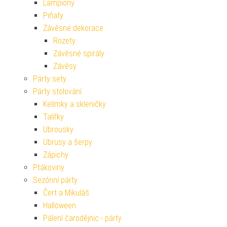
Lampiony
Piňaty
Závěsné dekorace
Rozety
Závěsné spirály
Závěsy
Párty sety
Párty stolování
Kelímky a skleničky
Talířky
Ubrousky
Ubrusy a šerpy
Zápichy
Ptákoviny
Sezónní párty
Čert a Mikuláš
Halloween
Pálení čarodějnic - párty