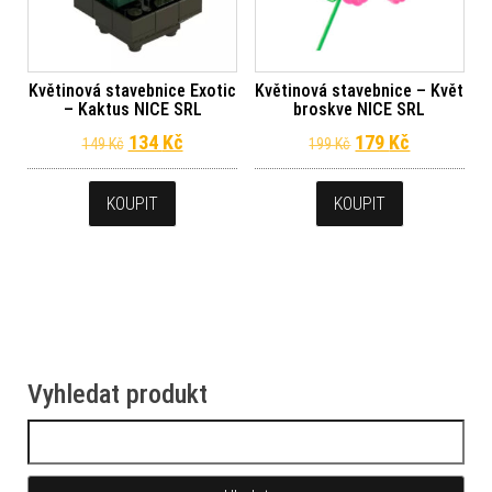
Květinová stavebnice Exotic
Květinová stavebnice – Květ
– Kaktus NICE SRL
broskve NICE SRL
Původní cena byla: 149 Kč.
Aktuální cena je: 134 Kč.
Původní cena byl
Aktuální c
134
Kč
179
Kč
149
Kč
199
Kč
KOUPIT
KOUPIT
Vyhledat produkt
Vyhledávání