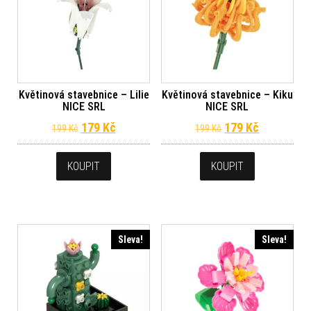
Květinová stavebnice – Lilie
Květinová stavebnice – Kiku
NICE SRL
NICE SRL
Původní cena byla: 199 Kč.
Aktuální cena je: 179 Kč.
Původní cena byl
Aktuální c
179
Kč
179
Kč
199
Kč
199
Kč
KOUPIT
KOUPIT
Sleva!
Sleva!