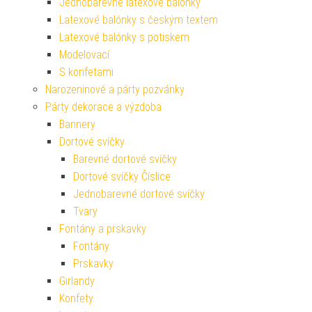
Jednobarevné latexové balónky
Latexové balónky s českým textem
Latexové balónky s potiskem
Modelovací
S konfetami
Narozeninové a párty pozvánky
Párty dekorace a výzdoba
Bannery
Dortové svíčky
Barevné dortové svíčky
Dortové svíčky Číslice
Jednobarevné dortové svíčky
Tvary
Fontány a prskavky
Fontány
Prskavky
Girlandy
Konfety