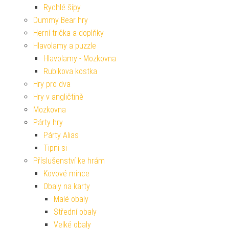
Rychlé šípy
Dummy Bear hry
Herní trička a doplňky
Hlavolamy a puzzle
Hlavolamy - Mozkovna
Rubikova kostka
Hry pro dva
Hry v angličtině
Mozkovna
Párty hry
Párty Alias
Tipni si
Příslušenství ke hrám
Kovové mince
Obaly na karty
Malé obaly
Střední obaly
Velké obaly