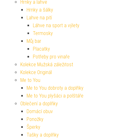
Hrnky a lahve
Hrnky a šálky
Lahve na pití
Láhve na sport a výlety
Termosky
Můj bar
Placatky
Potřeby pro vinaře
Kolekce Mužská záležitost
Kolekce Originál
Me to You
Me to You dobroty a doplňky
Me to You plyšáci a polštáře
Oblečení a doplňky
Domácí obuv
Ponožky
Šperky
Tašky a doplňky