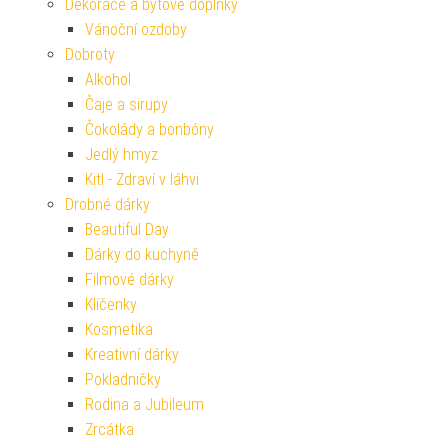
Dekorace a bytové doplňky
Vánoční ozdoby
Dobroty
Alkohol
Čaje a sirupy
Čokolády a bonbóny
Jedlý hmyz
Kitl - Zdraví v láhvi
Drobné dárky
Beautiful Day
Dárky do kuchyně
Filmové dárky
Klíčenky
Kosmetika
Kreativní dárky
Pokladničky
Rodina a Jubileum
Zrcátka