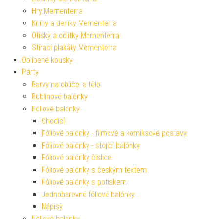
Hry Mementerra
Knihy a deníky Mementerra
Otisky a odlitky Mementerra
Stírací plakáty Mementerra
Oblíbené kousky
Párty
Barvy na obličej a tělo
Bublinové balónky
Fóliové balónky
Chodící
Fóliové balónky - filmové a komiksové postavy
Fóliové balónky - stojící balónky
Fóliové balónky číslice
Fóliové balónky s českým textem
Fóliové balónky s potiskem
Jednobarevné fóliové balónky
Nápisy
Fóliové balónky