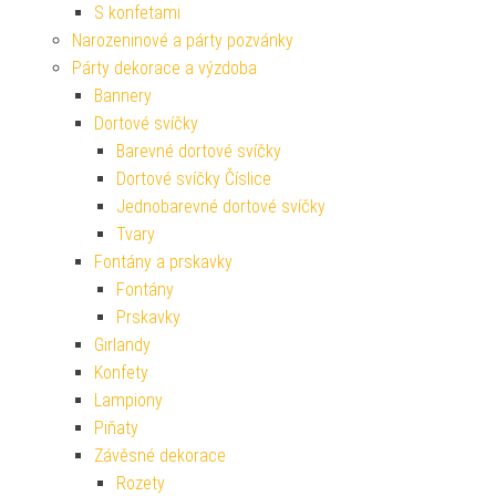
S konfetami
Narozeninové a párty pozvánky
Párty dekorace a výzdoba
Bannery
Dortové svíčky
Barevné dortové svíčky
Dortové svíčky Číslice
Jednobarevné dortové svíčky
Tvary
Fontány a prskavky
Fontány
Prskavky
Girlandy
Konfety
Lampiony
Piňaty
Závěsné dekorace
Rozety