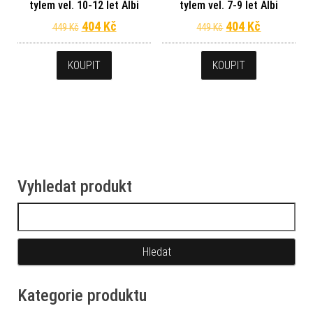
tylem vel. 10-12 let Albi
tylem vel. 7-9 let Albi
Původní cena byla: 449 Kč.
Aktuální cena je: 404 Kč.
Původní cena byl
Aktuální c
404
Kč
404
Kč
449
Kč
449
Kč
KOUPIT
KOUPIT
Vyhledat produkt
Vyhledávání
Kategorie produktu