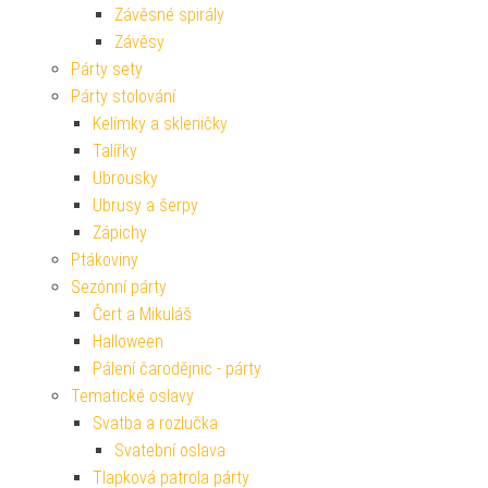
Závěsné spirály
Závěsy
Párty sety
Párty stolování
Kelímky a skleničky
Talířky
Ubrousky
Ubrusy a šerpy
Zápichy
Ptákoviny
Sezónní párty
Čert a Mikuláš
Halloween
Pálení čarodějnic - párty
Tematické oslavy
Svatba a rozlučka
Svatební oslava
Tlapková patrola párty