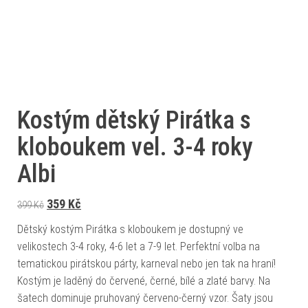
Kostým dětský Pirátka s
kloboukem vel. 3-4 roky
Albi
Původní cena byla: 399 Kč.
Aktuální cena je: 359 Kč.
359
Kč
399
Kč
Dětský kostým Pirátka s kloboukem je dostupný ve
velikostech 3-4 roky, 4-6 let a 7-9 let. Perfektní volba na
tematickou pirátskou párty, karneval nebo jen tak na hraní!
Kostým je laděný do červené, černé, bílé a zlaté barvy. Na
šatech dominuje pruhovaný červeno-černý vzor. Šaty jsou