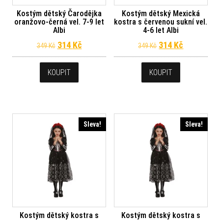
Kostým dětský Čarodějka
Kostým dětský Mexická
oranžovo-černá vel. 7-9 let
kostra s červenou sukní vel.
Albi
4-6 let Albi
Původní cena byla: 349 Kč.
Aktuální cena je: 314 Kč.
Původní cena byl
Aktuální c
314
Kč
314
Kč
349
Kč
349
Kč
KOUPIT
KOUPIT
Sleva!
Sleva!
Kostým dětský kostra s
Kostým dětský kostra s