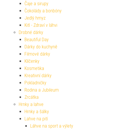
Čaje a sirupy
Čokolády a bonbóny
Jedlý hmyz
Kitl - Zdraví v láhvi
Drobné dárky
Beautiful Day
Dárky do kuchyně
Filmové dárky
Klíčenky
Kosmetika
Kreativní dárky
Pokladničky
Rodina a Jubileum
Zrcátka
Hrnky a lahve
Hrnky a šálky
Lahve na pití
Láhve na sport a výlety