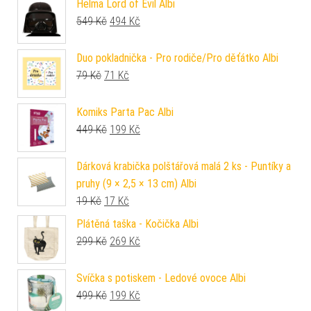
Helma Lord of Evil Albi
Původní cena byla: 549 Kč.
Aktuální cena je: 494 Kč.
549
Kč
494
Kč
Duo pokladnička - Pro rodiče/Pro děťátko Albi
Původní cena byla: 79 Kč.
Aktuální cena je: 71 Kč.
79
Kč
71
Kč
Komiks Parta Pac Albi
Původní cena byla: 449 Kč.
Aktuální cena je: 199 Kč.
449
Kč
199
Kč
Dárková krabička polštářová malá 2 ks - Puntíky a
pruhy (9 × 2,5 × 13 cm) Albi
Původní cena byla: 19 Kč.
Aktuální cena je: 17 Kč.
19
Kč
17
Kč
Plátěná taška - Kočička Albi
Původní cena byla: 299 Kč.
Aktuální cena je: 269 Kč.
299
Kč
269
Kč
Svíčka s potiskem - Ledové ovoce Albi
Původní cena byla: 499 Kč.
Aktuální cena je: 199 Kč.
499
Kč
199
Kč