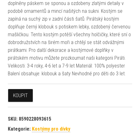
doplněny páskem se sponou a ozdobeny zlatými detaily v
podobě ornamentů a mincí našitých na sukni. Kostým se
zapíná na suchý zip v zadní části šatů. Pirátský kostým
doplňuje černý klobouk s potiskem lebky, ozdobený červenou
mašličkou. Tento kostým potěší všechny holčičky, které sní o
dobrodružstvích na širém moři a chtějí se stát odvážnými
pirátkami. Pro další dekorace a kostýmové doplňky v
pirátském motivu můžete prozkoumat naši kategorii Piráti.
Velikosti: 3-4 roky, 4-6 let a 7-9 let Materiál: 100% polyester
Balení obsahuje: klobouk a šaty Nevhodné pro děti do 3 let.
KOUPIT
SKU:
8590228093615
Kategorie:
Kostýmy pro dívky