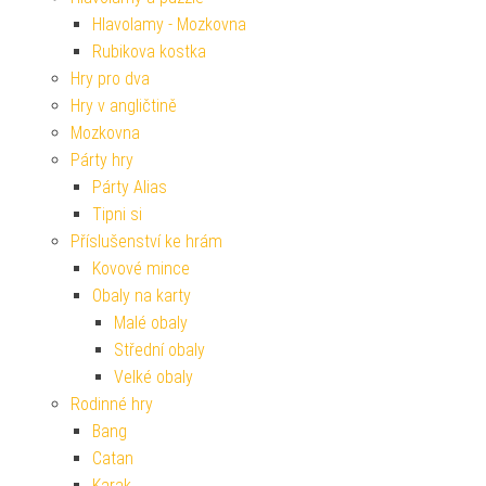
Hlavolamy - Mozkovna
Rubikova kostka
Hry pro dva
Hry v angličtině
Mozkovna
Párty hry
Párty Alias
Tipni si
Příslušenství ke hrám
Kovové mince
Obaly na karty
Malé obaly
Střední obaly
Velké obaly
Rodinné hry
Bang
Catan
Karak