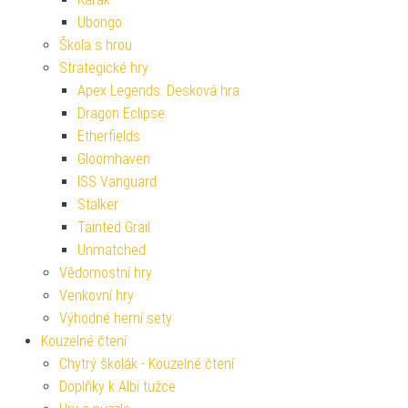
Ubongo
Škola s hrou
Strategické hry
Apex Legends: Desková hra
Dragon Eclipse
Etherfields
Gloomhaven
ISS Vanguard
Stalker
Tainted Grail
Unmatched
Vědomostní hry
Venkovní hry
Výhodné herní sety
Kouzelné čtení
Chytrý školák - Kouzelné čtení
Doplňky k Albi tužce