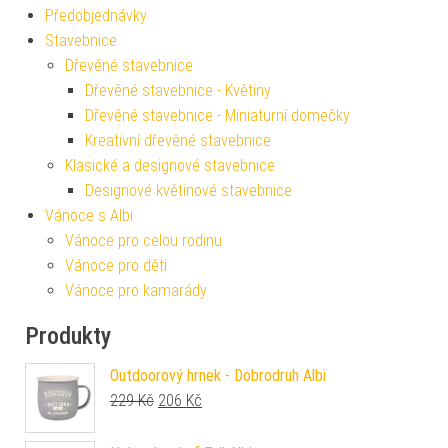
Předobjednávky
Stavebnice
Dřevěné stavebnice
Dřevěné stavebnice - Květiny
Dřevěné stavebnice - Miniaturní domečky
Kreativní dřevěné stavebnice
Klasické a designové stavebnice
Designové květinové stavebnice
Vánoce s Albi
Vánoce pro celou rodinu
Vánoce pro děti
Vánoce pro kamarády
Produkty
Outdoorový hrnek - Dobrodruh Albi
Původní cena byla: 229 Kč.
Aktuální cena je: 206 Kč.
229
Kč
206
Kč