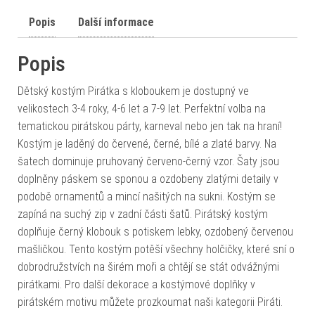
Popis
Další informace
Popis
Dětský kostým Pirátka s kloboukem je dostupný ve
velikostech 3-4 roky, 4-6 let a 7-9 let. Perfektní volba na
tematickou pirátskou párty, karneval nebo jen tak na hraní!
Kostým je laděný do červené, černé, bílé a zlaté barvy. Na
šatech dominuje pruhovaný červeno-černý vzor. Šaty jsou
doplněny páskem se sponou a ozdobeny zlatými detaily v
podobě ornamentů a mincí našitých na sukni. Kostým se
zapíná na suchý zip v zadní části šatů. Pirátský kostým
doplňuje černý klobouk s potiskem lebky, ozdobený červenou
mašličkou. Tento kostým potěší všechny holčičky, které sní o
dobrodružstvích na širém moři a chtějí se stát odvážnými
pirátkami. Pro další dekorace a kostýmové doplňky v
pirátském motivu můžete prozkoumat naši kategorii Piráti.