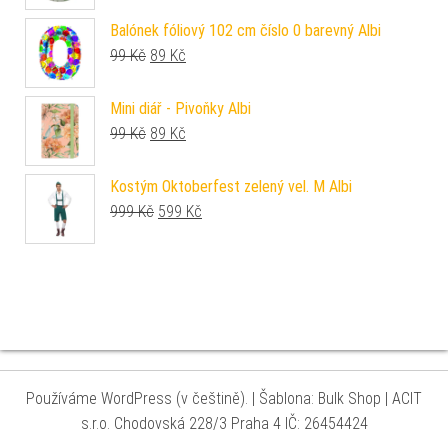
Balónek fóliový 102 cm číslo 0 barevný Albi
Původní cena byla: 99 Kč.
Aktuální cena je: 89 Kč.
99
Kč
89
Kč
Mini diář - Pivoňky Albi
Původní cena byla: 99 Kč.
Aktuální cena je: 89 Kč.
99
Kč
89
Kč
Kostým Oktoberfest zelený vel. M Albi
Původní cena byla: 999 Kč.
Aktuální cena je: 599 Kč.
999
Kč
599
Kč
Používáme WordPress (v češtině).
|
Šablona: Bulk Shop
| ACIT
s.r.o. Chodovská 228/3 Praha 4 IČ: 26454424