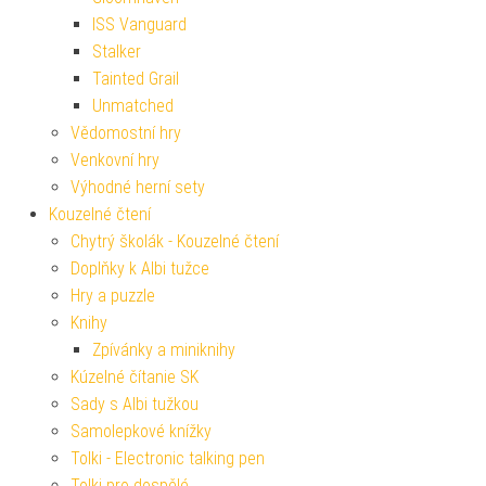
ISS Vanguard
Stalker
Tainted Grail
Unmatched
Vědomostní hry
Venkovní hry
Výhodné herní sety
Kouzelné čtení
Chytrý školák - Kouzelné čtení
Doplňky k Albi tužce
Hry a puzzle
Knihy
Zpívánky a miniknihy
Kúzelné čítanie SK
Sady s Albi tužkou
Samolepkové knížky
Tolki - Electronic talking pen
Tolki pro dospělé