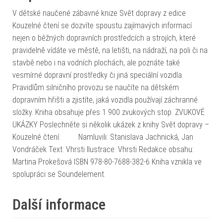
V dětské naučené zábavné knize Svět dopravy z edice
Kouzelné čtení se dozvíte spoustu zajímavých informací
nejen o běžných dopravních prostředcích a strojích, které
pravidelně vídáte ve městě, na letišti, na nádraží, na poli či na
stavbě nebo i na vodních plochách, ale poznáte také
vesmírné dopravní prostředky či jiná speciální vozidla.
Pravidlům silničního provozu se naučíte na dětském
dopravním hřišti a zjistíte, jaká vozidla používají záchranné
složky. Kniha obsahuje přes 1 900 zvukových stop. ZVUKOVÉ
UKÁZKY Poslechněte si několik ukázek z knihy Svět dopravy –
Kouzelné čtení. Namluvili: Stanislava Jachnická, Jan
Vondráček Text: Vhrsti Ilustrace: Vhrsti Redakce obsahu:
Martina Prokešová ISBN 978-80-7688-382-6 Kniha vznikla ve
spolupráci se Soundelement.
Další informace