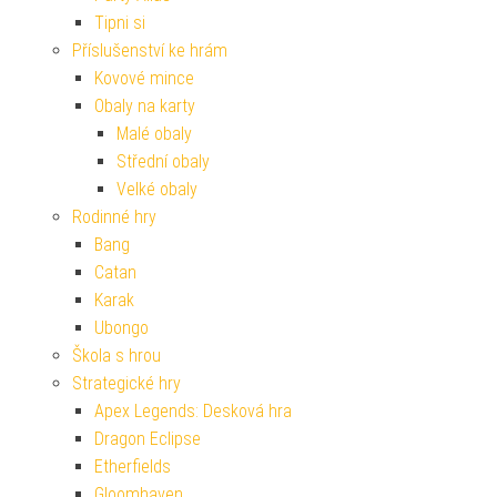
Tipni si
Příslušenství ke hrám
Kovové mince
Obaly na karty
Malé obaly
Střední obaly
Velké obaly
Rodinné hry
Bang
Catan
Karak
Ubongo
Škola s hrou
Strategické hry
Apex Legends: Desková hra
Dragon Eclipse
Etherfields
Gloomhaven