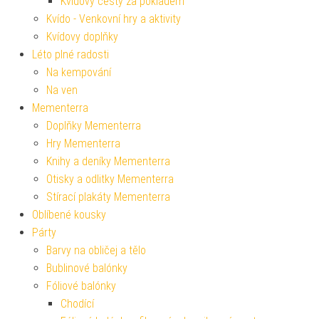
Kvídovy cesty za pokladem
Kvído - Venkovní hry a aktivity
Kvídovy doplňky
Léto plné radosti
Na kempování
Na ven
Mementerra
Doplňky Mementerra
Hry Mementerra
Knihy a deníky Mementerra
Otisky a odlitky Mementerra
Stírací plakáty Mementerra
Oblíbené kousky
Párty
Barvy na obličej a tělo
Bublinové balónky
Fóliové balónky
Chodící