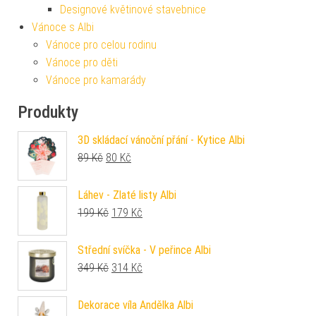
Designové květinové stavebnice
Vánoce s Albi
Vánoce pro celou rodinu
Vánoce pro děti
Vánoce pro kamarády
Produkty
3D skládací vánoční přání - Kytice Albi
Původní cena byla: 89 Kč.
Aktuální cena je: 80 Kč.
89
Kč
80
Kč
Láhev - Zlaté listy Albi
Původní cena byla: 199 Kč.
Aktuální cena je: 179 Kč.
199
Kč
179
Kč
Střední svíčka - V peřince Albi
Původní cena byla: 349 Kč.
Aktuální cena je: 314 Kč.
349
Kč
314
Kč
Dekorace víla Andělka Albi