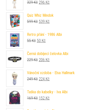
Původní cena byla: 329 Kč.
Aktuální cena je: 296 Kč.
329
Kč
296
Kč
Quiz Whiz Mindok
Původní cena byla: 599 Kč.
Aktuální cena je: 539 Kč.
599
Kč
539
Kč
Retro přání - 1986 Albi
Původní cena byla: 55 Kč.
Aktuální cena je: 50 Kč.
55
Kč
50
Kč
Černá dobíjecí čelovka Albi
Původní cena byla: 229 Kč.
Aktuální cena je: 206 Kč.
229
Kč
206
Kč
Vánoční ozdoba - Elsa Hallmark
Původní cena byla: 249 Kč.
Aktuální cena je: 224 Kč.
249
Kč
224
Kč
Taška do kabelky - Iva Albi
Původní cena byla: 169 Kč.
Aktuální cena je: 152 Kč.
169
Kč
152
Kč