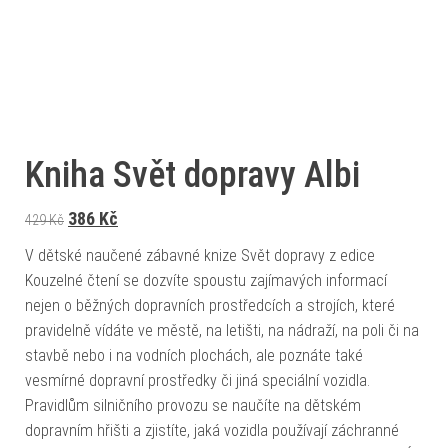
Kniha Svět dopravy Albi
Původní cena byla: 429 Kč.
Aktuální cena je: 386 Kč.
386
Kč
429
Kč
V dětské naučené zábavné knize Svět dopravy z edice
Kouzelné čtení se dozvíte spoustu zajímavých informací
nejen o běžných dopravních prostředcích a strojích, které
pravidelně vídáte ve městě, na letišti, na nádraží, na poli či na
stavbě nebo i na vodních plochách, ale poznáte také
vesmírné dopravní prostředky či jiná speciální vozidla.
Pravidlům silničního provozu se naučíte na dětském
dopravním hřišti a zjistíte, jaká vozidla používají záchranné