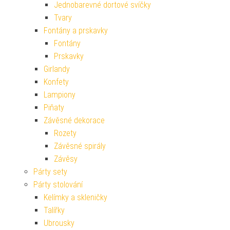
Jednobarevné dortové svíčky
Tvary
Fontány a prskavky
Fontány
Prskavky
Girlandy
Konfety
Lampiony
Piňaty
Závěsné dekorace
Rozety
Závěsné spirály
Závěsy
Párty sety
Párty stolování
Kelímky a skleničky
Talířky
Ubrousky