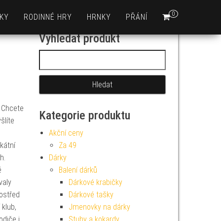
0
KY
RODINNÉ HRY
HRNKY
PŘÁNÍ
Vyhledat produkt
Vyhledávání
? Chcete
Kategorie produktu
šlíte
Akční ceny
kátní
Za 49
h.
Dárky
é
Balení dárků
valy
Dárkové krabičky
rostřed
Dárkové tašky
klub,
Jmenovky na dárky
odiče i
Stuhy a kokardy