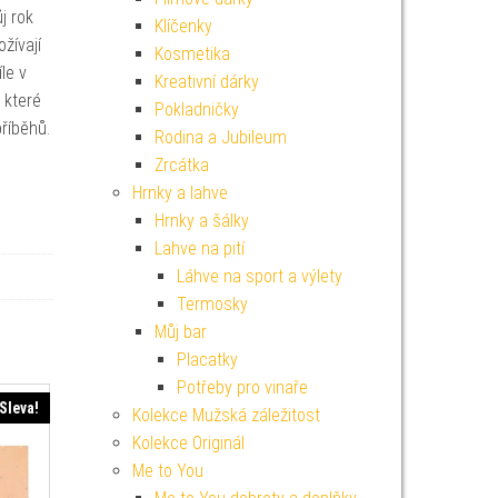
j rok
Klíčenky
žívají
Kosmetika
le v
Kreativní dárky
 které
Pokladničky
příběhů.
Rodina a Jubileum
Zrcátka
Hrnky a lahve
Hrnky a šálky
Lahve na pití
Láhve na sport a výlety
Termosky
Můj bar
Placatky
Potřeby pro vinaře
Sleva!
Kolekce Mužská záležitost
Kolekce Originál
Me to You