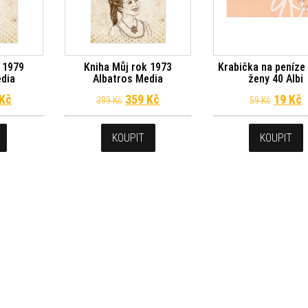
 1979
Kniha Můj rok 1973
Krabička na peníze
edia
Albatros Media
ženy 40 Albi
dní cena byla: 399 Kč.
Aktuální cena je: 359 Kč.
Původní cena byla: 399 Kč.
Aktuální cena je: 359 Kč.
Původn
A
Kč
359
Kč
19
Kč
399
Kč
59
Kč
KOUPIT
KOUPIT