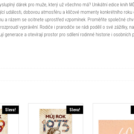
uplný dárek pro muže, který už všechno má? Unikátní edice knih Mů
jící události, dobovou atmosféru a klíčové momenty konkrétního roku o
 knihu a rázem se ocitnete uprostřed vzpomínek. Proměňte společné chví
ozproudí vyprávění. Rodiče i prarodiče se rádi podělí o své zážitky, na
jí generace a otevírají prostor pro sdílení rodinné historie i osobních 
Sleva!
Sleva!