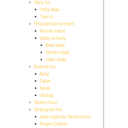
Párty hry
Párty Alias
Tipni si
Příslušenství ke hrám
Kovové mince
Obaly na karty
Malé obaly
Střední obaly
Velké obaly
Rodinné hry
Bang
Catan
Karak
Ubongo
Škola s hrou
Strategické hry
Apex Legends: Desková hra
Dragon Eclipse