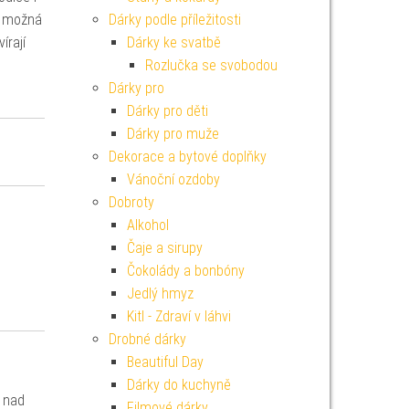
ak možná
Dárky podle příležitosti
írají
Dárky ke svatbě
Rozlučka se svobodou
Dárky pro
Dárky pro děti
Dárky pro muže
Dekorace a bytové doplňky
Vánoční ozdoby
Dobroty
Alkohol
Čaje a sirupy
Čokolády a bonbóny
Jedlý hmyz
Kitl - Zdraví v láhvi
Drobné dárky
Beautiful Day
Dárky do kuchyně
e nad
Filmové dárky