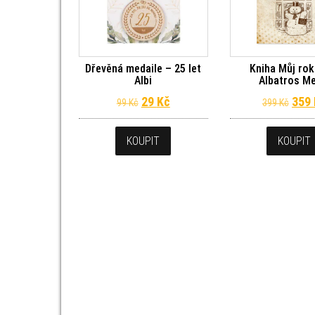
Dřevěná medaile – 25 let
Kniha Můj rok
Albi
Albatros M
Původní cena byla: 99 Kč.
Aktuální cena je: 29 Kč.
Půvo
29
Kč
359
99
Kč
399
Kč
KOUPIT
KOUPIT