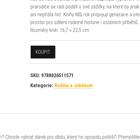
prarodiče se rádi podělí o své zážitky, na které by jin
ani nepřišla řeč. Knihy Můj rok propojují generace a otev
prostor pro sdílení rodinné historie i osobních příběhů.
Rozměry knih: 16,7 × 22,5 cm
KOUPIT
SKU:
9788026511571
Kategorie:
Rodina a Jubileum
h? Chcete vybrat dárek pro dědu, který ho opravdu potěší? Přemýšlít