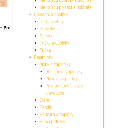
Me to You dobroty a doplňky
Me to You plyšáci a polštáře
Oblečení a doplňky
Domácí obuv
 – Pro
Ponožky
Šperky
í cena byla: 59 Kč.
ktuální cena je: 19 Kč.
Tašky a doplňky
Trička
Papírnictví
Bloky a zápisníky
Designové zápisníky
Plyšové zápisníky
Poznámkové bloky a
plánovače
Diáře
Penály
Pouzdra a doplňky
Psací potřeby