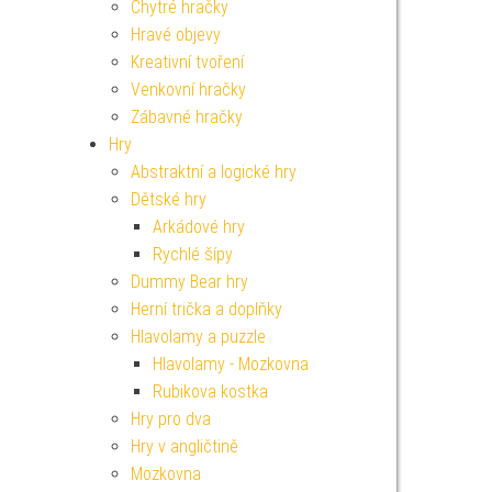
Chytré hračky
Hravé objevy
Kreativní tvoření
Venkovní hračky
Zábavné hračky
Hry
Abstraktní a logické hry
Dětské hry
Arkádové hry
Rychlé šípy
Dummy Bear hry
Herní trička a doplňky
Hlavolamy a puzzle
Hlavolamy - Mozkovna
Rubikova kostka
Hry pro dva
Hry v angličtině
Mozkovna