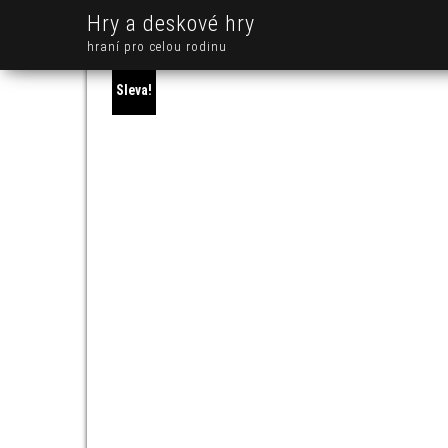
Hry a deskové hry
hraní pro celou rodinu
Sleva!