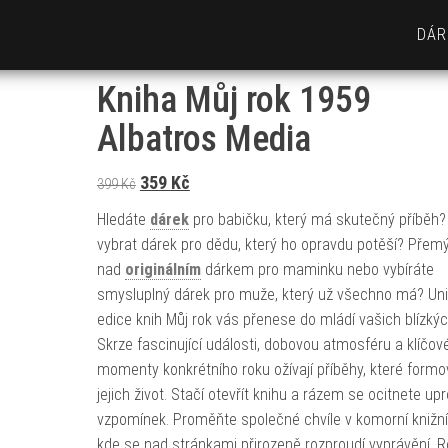
DÁR
Kniha Můj rok 1959
Albatros Media
Původní cena byla: 399 Kč.
Aktuální cena je: 359 Kč.
359
Kč
399
Kč
Hledáte
dárek
pro babičku, který má skutečný příběh
vybrat dárek pro dědu, který ho opravdu potěší? Přemý
nad
originálním
dárkem pro maminku nebo vybíráte
smysluplný dárek pro muže, který už všechno má? Uni
edice knih Můj rok vás přenese do mládí vašich blízkýc
Skrze fascinující události, dobovou atmosféru a klíčov
momenty konkrétního roku ožívají příběhy, které formo
jejich život. Stačí otevřít knihu a rázem se ocitnete up
vzpomínek. Proměňte společné chvíle v komorní knižní 
kde se nad stránkami přirozeně rozproudí vyprávění. R