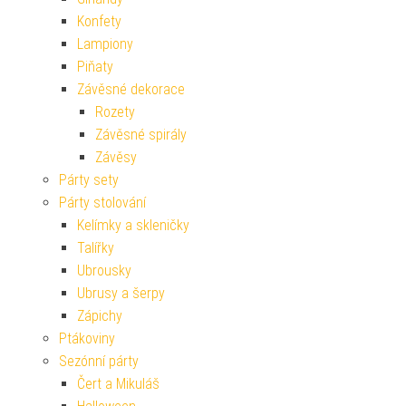
Konfety
Lampiony
Piňaty
Závěsné dekorace
Rozety
Závěsné spirály
Závěsy
Párty sety
Párty stolování
Kelímky a skleničky
Talířky
Ubrousky
Ubrusy a šerpy
Zápichy
Ptákoviny
Sezónní párty
Čert a Mikuláš