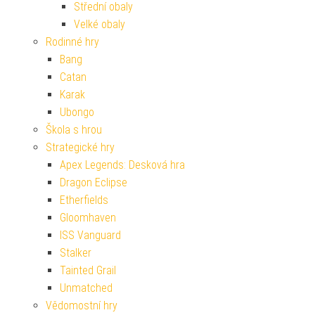
Střední obaly
Velké obaly
Rodinné hry
Bang
Catan
Karak
Ubongo
Škola s hrou
Strategické hry
Apex Legends: Desková hra
Dragon Eclipse
Etherfields
Gloomhaven
ISS Vanguard
Stalker
Tainted Grail
Unmatched
Vědomostní hry