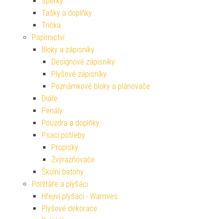
Šperky
Tašky a doplňky
Trička
Papírnictví
Bloky a zápisníky
Designové zápisníky
Plyšové zápisníky
Poznámkové bloky a plánovače
Diáře
Penály
Pouzdra a doplňky
Psací potřeby
Propisky
Zvýrazňovače
Školní batohy
Polštáře a plyšáci
Hřejiví plyšáci - Warmies
Plyšové dekorace