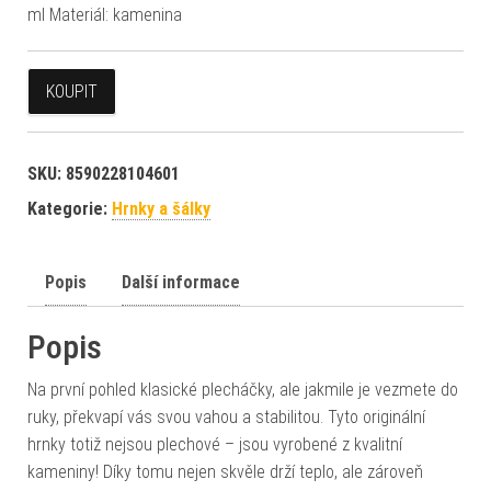
ml Materiál: kamenina
KOUPIT
SKU:
8590228104601
Kategorie:
Hrnky a šálky
Popis
Další informace
Popis
Na první pohled klasické plecháčky, ale jakmile je vezmete do
ruky, překvapí vás svou vahou a stabilitou. Tyto originální
hrnky totiž nejsou plechové – jsou vyrobené z kvalitní
kameniny! Díky tomu nejen skvěle drží teplo, ale zároveň