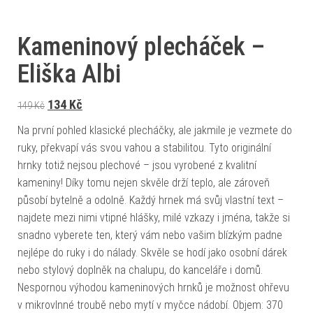
Kameninový plecháček –
Eliška Albi
Původní cena byla: 149 Kč.
Aktuální cena je: 134 Kč.
134
Kč
149
Kč
Na první pohled klasické plecháčky, ale jakmile je vezmete do
ruky, překvapí vás svou vahou a stabilitou. Tyto originální
hrnky totiž nejsou plechové – jsou vyrobené z kvalitní
kameniny! Díky tomu nejen skvěle drží teplo, ale zároveň
působí bytelně a odolně. Každý hrnek má svůj vlastní text –
najdete mezi nimi vtipné hlášky, milé vzkazy i jména, takže si
snadno vyberete ten, který vám nebo vašim blízkým padne
nejlépe do ruky i do nálady. Skvěle se hodí jako osobní dárek
nebo stylový doplněk na chalupu, do kanceláře i domů.
Nespornou výhodou kameninových hrnků je možnost ohřevu
v mikrovlnné troubě nebo mytí v myčce nádobí. Objem: 370