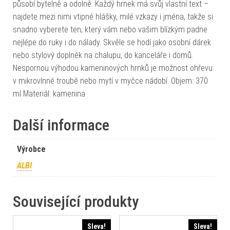
působí bytelně a odolně. Každý hrnek má svůj vlastní text –
najdete mezi nimi vtipné hlášky, milé vzkazy i jména, takže si
snadno vyberete ten, který vám nebo vašim blízkým padne
nejlépe do ruky i do nálady. Skvěle se hodí jako osobní dárek
nebo stylový doplněk na chalupu, do kanceláře i domů.
Nespornou výhodou kameninových hrnků je možnost ohřevu
v mikrovlnné troubě nebo mytí v myčce nádobí. Objem: 370
ml Materiál: kamenina
Další informace
Výrobce
ALBI
Související produkty
Sleva!
Sleva!