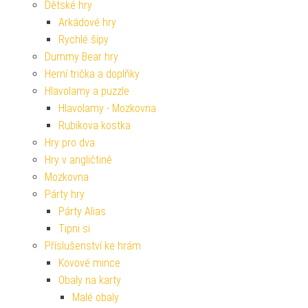
Dětské hry
Arkádové hry
Rychlé šípy
Dummy Bear hry
Herní trička a doplňky
Hlavolamy a puzzle
Hlavolamy - Mozkovna
Rubikova kostka
Hry pro dva
Hry v angličtině
Mozkovna
Párty hry
Párty Alias
Tipni si
Příslušenství ke hrám
Kovové mince
Obaly na karty
Malé obaly