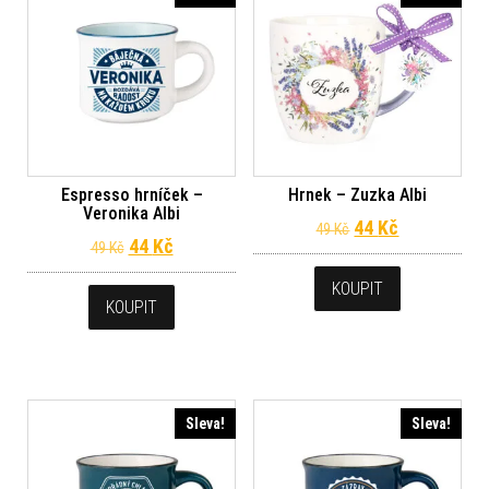
Espresso hrníček –
Hrnek – Zuzka Albi
Veronika Albi
Původní cena byl
Aktuální ce
44
Kč
49
Kč
Původní cena byla: 49 Kč.
Aktuální cena je: 44 Kč.
44
Kč
49
Kč
KOUPIT
KOUPIT
Sleva!
Sleva!