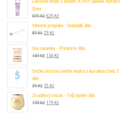
Cestovní hrnek s uchem: K-POP Demon Hunters
Epee
Původní cena byla: 699 Kč.
Aktuální cena je: 629 Kč.
699
Kč
629
Kč
Vánoční propiska - Sněhulák Albi
Původní cena byla: 89 Kč.
Aktuální cena je: 29 Kč.
89
Kč
29
Kč
Duo náramky - Přátelství Albi
Původní cena byla: 149 Kč.
Aktuální cena je: 134 Kč.
149
Kč
134
Kč
Svíčka dortová světle modrá s korunkou číslo 5
Albi
Původní cena byla: 39 Kč.
Aktuální cena je: 35 Kč.
39
Kč
35
Kč
Zrcadlový svícen - Tvůj úsměv Albi
Původní cena byla: 199 Kč.
Aktuální cena je: 179 Kč.
199
Kč
179
Kč