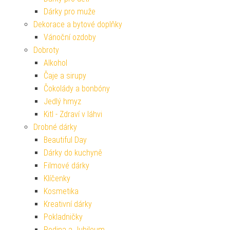
Dárky pro muže
Dekorace a bytové doplňky
Vánoční ozdoby
Dobroty
Alkohol
Čaje a sirupy
Čokolády a bonbóny
Jedlý hmyz
Kitl - Zdraví v láhvi
Drobné dárky
Beautiful Day
Dárky do kuchyně
Filmové dárky
Klíčenky
Kosmetika
Kreativní dárky
Pokladničky
Rodina a Jubileum