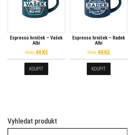
Espresso hrníček – Vašek
Espresso hrníček – Radek
Albi
Albi
Původní cena byla: 49 Kč.
Aktuální cena je: 44 Kč.
Původní cena byl
Aktuální ce
44
Kč
44
Kč
49
Kč
49
Kč
KOUPIT
KOUPIT
Vyhledat produkt
Vyhledávání