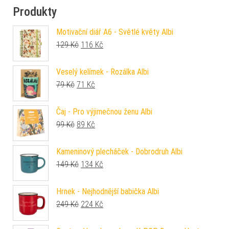
Produkty
Motivační diář A6 - Světlé květy Albi
Původní cena byla: 129 Kč.
Aktuální cena je: 116 Kč.
129
Kč
116
Kč
Veselý kelímek - Rozálka Albi
Původní cena byla: 79 Kč.
Aktuální cena je: 71 Kč.
79
Kč
71
Kč
Čaj - Pro výjimečnou ženu Albi
Původní cena byla: 99 Kč.
Aktuální cena je: 89 Kč.
99
Kč
89
Kč
Kameninový plecháček - Dobrodruh Albi
Původní cena byla: 149 Kč.
Aktuální cena je: 134 Kč.
149
Kč
134
Kč
Hrnek - Nejhodnější babička Albi
Původní cena byla: 249 Kč.
Aktuální cena je: 224 Kč.
249
Kč
224
Kč