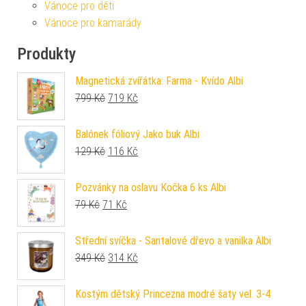
Vánoce pro děti
Vánoce pro kamarády
Produkty
Magnetická zvířátka: Farma - Kvído Albi
Původní cena byla: 799 Kč.
Aktuální cena je: 719 Kč.
799
Kč
719
Kč
Balónek fóliový Jako buk Albi
Původní cena byla: 129 Kč.
Aktuální cena je: 116 Kč.
129
Kč
116
Kč
Pozvánky na oslavu Kočka 6 ks Albi
Původní cena byla: 79 Kč.
Aktuální cena je: 71 Kč.
79
Kč
71
Kč
Střední svíčka - Santalové dřevo a vanilka Albi
Původní cena byla: 349 Kč.
Aktuální cena je: 314 Kč.
349
Kč
314
Kč
Kostým dětský Princezna modré šaty vel. 3-4