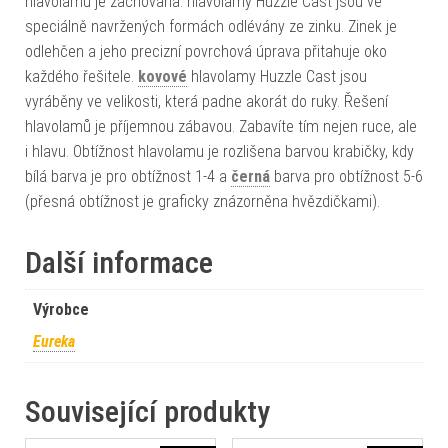
hlavolamů je zachována. hlavolamy Huzzle Cast jsou ve
speciálně navržených formách odlévány ze zinku. Zinek je
odlehčen a jeho precizní povrchová úprava přitahuje oko
každého řešitele.
kovové
hlavolamy Huzzle Cast jsou
vyráběny ve velikosti, která padne akorát do ruky. Řešení
hlavolamů je příjemnou zábavou. Zabavíte tím nejen ruce, ale
i hlavu. Obtížnost hlavolamu je rozlišena barvou krabičky, kdy
bílá barva je pro obtížnost 1-4 a
černá
barva pro obtížnost 5-6
(přesná obtížnost je graficky znázorněna hvězdičkami).
Další informace
Výrobce
Eureka
Související produkty