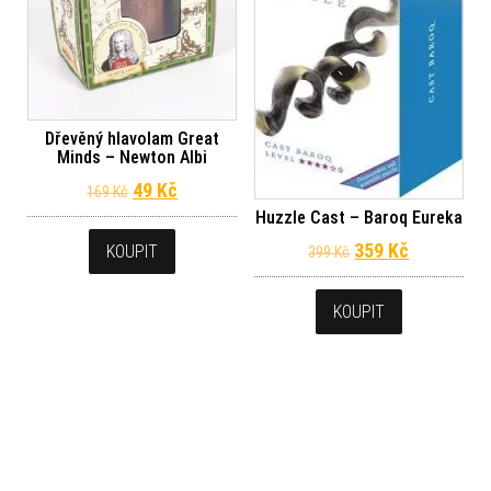
Dřevěný hlavolam Great
Minds – Newton Albi
Původní cena byla: 169 Kč.
Aktuální cena je: 49 Kč.
49
Kč
169
Kč
Huzzle Cast – Baroq Eureka
Původní cena byl
Aktuální c
359
Kč
KOUPIT
399
Kč
KOUPIT