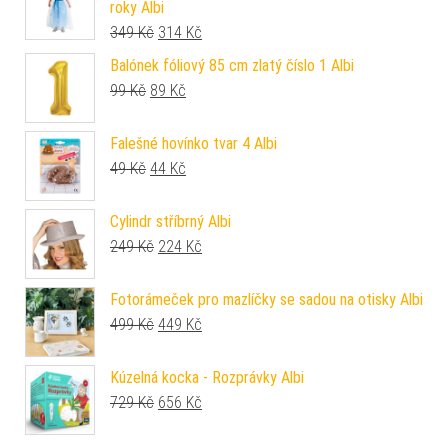
roky Albi
Původní cena byla: 349 Kč.
Aktuální cena je: 314 Kč.
349
Kč
314
Kč
Balónek fóliový 85 cm zlatý číslo 1 Albi
Původní cena byla: 99 Kč.
Aktuální cena je: 89 Kč.
99
Kč
89
Kč
Falešné hovínko tvar 4 Albi
Původní cena byla: 49 Kč.
Aktuální cena je: 44 Kč.
49
Kč
44
Kč
Cylindr stříbrný Albi
Původní cena byla: 249 Kč.
Aktuální cena je: 224 Kč.
249
Kč
224
Kč
Fotorámeček pro mazlíčky se sadou na otisky Albi
Původní cena byla: 499 Kč.
Aktuální cena je: 449 Kč.
499
Kč
449
Kč
Kúzelná kocka - Rozprávky Albi
Původní cena byla: 729 Kč.
Aktuální cena je: 656 Kč.
729
Kč
656
Kč