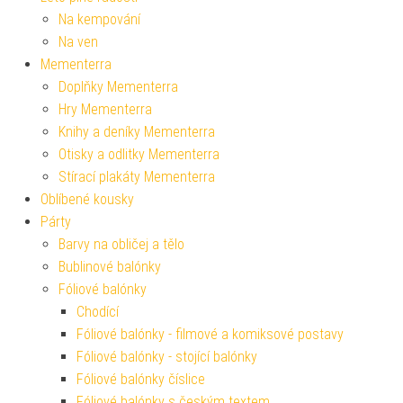
Na kempování
Na ven
Mementerra
Doplňky Mementerra
Hry Mementerra
Knihy a deníky Mementerra
Otisky a odlitky Mementerra
Stírací plakáty Mementerra
Oblíbené kousky
Párty
Barvy na obličej a tělo
Bublinové balónky
Fóliové balónky
Chodící
Fóliové balónky - filmové a komiksové postavy
Fóliové balónky - stojící balónky
Fóliové balónky číslice
Fóliové balónky s českým textem