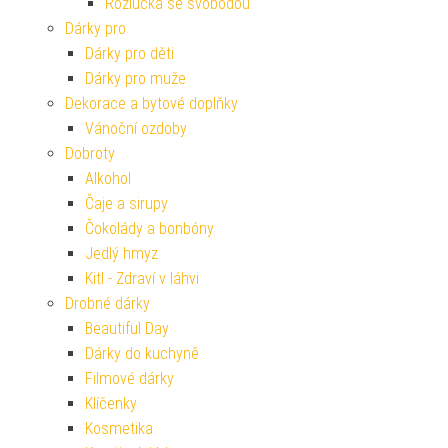
Rozlučka se svobodou
Dárky pro
Dárky pro děti
Dárky pro muže
Dekorace a bytové doplňky
Vánoční ozdoby
Dobroty
Alkohol
Čaje a sirupy
Čokolády a bonbóny
Jedlý hmyz
Kitl - Zdraví v láhvi
Drobné dárky
Beautiful Day
Dárky do kuchyně
Filmové dárky
Klíčenky
Kosmetika