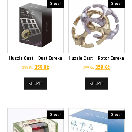
Sleva!
Sleva!
Huzzle Cast – Duet Eureka
Huzzle Cast – Rotor Eureka
Původní cena byla: 399 Kč.
Aktuální cena je: 359 Kč.
Původní cena byl
Aktuální c
359
Kč
359
Kč
399
Kč
399
Kč
KOUPIT
KOUPIT
Sleva!
Sleva!