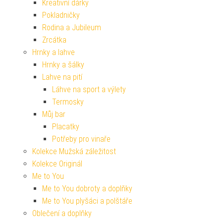
Kreativní dárky
Pokladničky
Rodina a Jubileum
Zrcátka
Hrnky a lahve
Hrnky a šálky
Lahve na pití
Láhve na sport a výlety
Termosky
Můj bar
Placatky
Potřeby pro vinaře
Kolekce Mužská záležitost
Kolekce Originál
Me to You
Me to You dobroty a doplňky
Me to You plyšáci a polštáře
Oblečení a doplňky