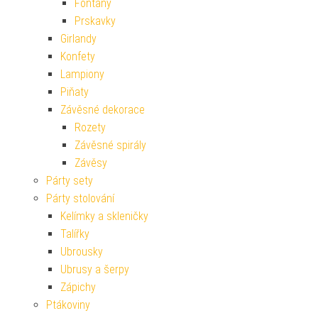
Fontány
Prskavky
Girlandy
Konfety
Lampiony
Piňaty
Závěsné dekorace
Rozety
Závěsné spirály
Závěsy
Párty sety
Párty stolování
Kelímky a skleničky
Talířky
Ubrousky
Ubrusy a šerpy
Zápichy
Ptákoviny