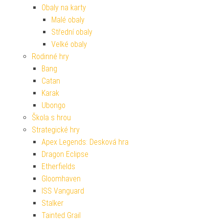
Obaly na karty
Malé obaly
Střední obaly
Velké obaly
Rodinné hry
Bang
Catan
Karak
Ubongo
Škola s hrou
Strategické hry
Apex Legends: Desková hra
Dragon Eclipse
Etherfields
Gloomhaven
ISS Vanguard
Stalker
Tainted Grail