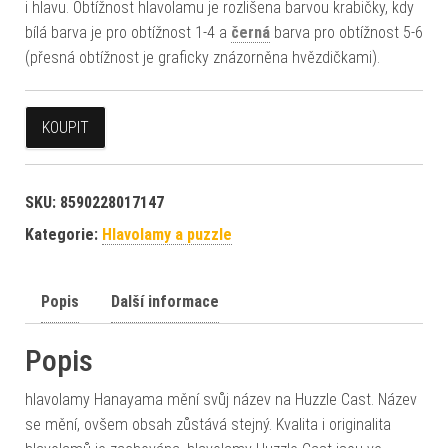
i hlavu. Obtížnost hlavolamu je rozlišena barvou krabičky, kdy
bílá barva je pro obtížnost 1-4 a
černá
barva pro obtížnost 5-6
(přesná obtížnost je graficky znázorněna hvězdičkami).
KOUPIT
SKU:
8590228017147
Kategorie:
Hlavolamy a puzzle
Popis
Další informace
Popis
hlavolamy Hanayama mění svůj název na Huzzle Cast. Název
se mění, ovšem obsah zůstává stejný. Kvalita i originalita