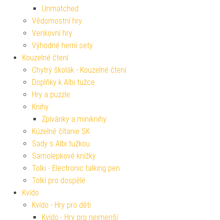
Unmatched
Vědomostní hry
Venkovní hry
Výhodné herní sety
Kouzelné čtení
Chytrý školák - Kouzelné čtení
Doplňky k Albi tužce
Hry a puzzle
Knihy
Zpívánky a miniknihy
Kúzelné čítanie SK
Sady s Albi tužkou
Samolepkové knížky
Tolki - Electronic talking pen
Tolki pro dospělé
Kvído
Kvído - Hry pro děti
Kvído - Hry pro nejmenší