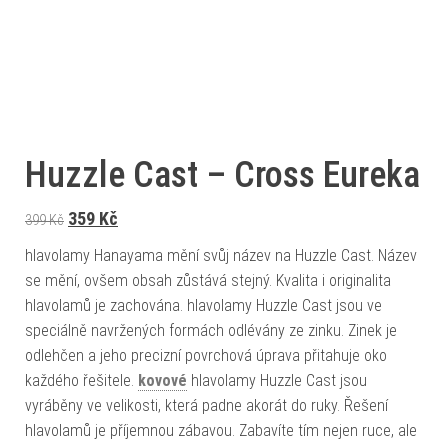
Huzzle Cast – Cross Eureka
Původní cena byla: 399 Kč.
Aktuální cena je: 359 Kč.
359
Kč
399
Kč
hlavolamy Hanayama mění svůj název na Huzzle Cast. Název
se mění, ovšem obsah zůstává stejný. Kvalita i originalita
hlavolamů je zachována. hlavolamy Huzzle Cast jsou ve
speciálně navržených formách odlévány ze zinku. Zinek je
odlehčen a jeho precizní povrchová úprava přitahuje oko
každého řešitele.
kovové
hlavolamy Huzzle Cast jsou
vyráběny ve velikosti, která padne akorát do ruky. Řešení
hlavolamů je příjemnou zábavou. Zabavíte tím nejen ruce, ale