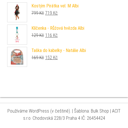
Kostým Pirátka vel. M Albi
Původní cena byla: 799 Kč.
Aktuální cena je: 719 Kč.
799
Kč
719
Kč
Klíčenka - Růžová hvězda Albi
Původní cena byla: 129 Kč.
Aktuální cena je: 116 Kč.
129
Kč
116
Kč
Taška do kabelky - Natálie Albi
Původní cena byla: 169 Kč.
Aktuální cena je: 152 Kč.
169
Kč
152
Kč
Používáme WordPress (v češtině).
|
Šablona: Bulk Shop
| ACIT
s.r.o. Chodovská 228/3 Praha 4 IČ: 26454424