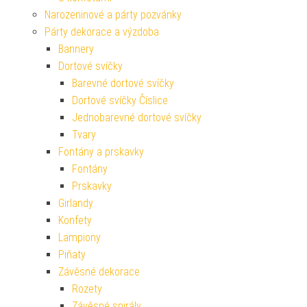
Narozeninové a párty pozvánky
Párty dekorace a výzdoba
Bannery
Dortové svíčky
Barevné dortové svíčky
Dortové svíčky Číslice
Jednobarevné dortové svíčky
Tvary
Fontány a prskavky
Fontány
Prskavky
Girlandy
Konfety
Lampiony
Piňaty
Závěsné dekorace
Rozety
Závěsné spirály