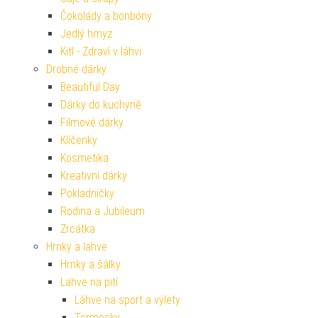
Čokolády a bonbóny
Jedlý hmyz
Kitl - Zdraví v láhvi
Drobné dárky
Beautiful Day
Dárky do kuchyně
Filmové dárky
Klíčenky
Kosmetika
Kreativní dárky
Pokladničky
Rodina a Jubileum
Zrcátka
Hrnky a lahve
Hrnky a šálky
Lahve na pití
Láhve na sport a výlety
Termosky