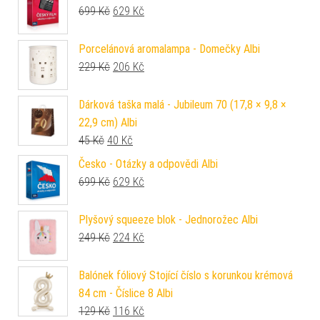
Původní cena byla: 699 Kč.
Aktuální cena je: 629 Kč.
699
Kč
629
Kč
Porcelánová aromalampa - Domečky Albi
Původní cena byla: 229 Kč.
Aktuální cena je: 206 Kč.
229
Kč
206
Kč
Dárková taška malá - Jubileum 70 (17,8 × 9,8 ×
22,9 cm) Albi
Původní cena byla: 45 Kč.
Aktuální cena je: 40 Kč.
45
Kč
40
Kč
Česko - Otázky a odpovědi Albi
Původní cena byla: 699 Kč.
Aktuální cena je: 629 Kč.
699
Kč
629
Kč
Plyšový squeeze blok - Jednorožec Albi
Původní cena byla: 249 Kč.
Aktuální cena je: 224 Kč.
249
Kč
224
Kč
Balónek fóliový Stojící číslo s korunkou krémová
84 cm - Číslice 8 Albi
Původní cena byla: 129 Kč.
Aktuální cena je: 116 Kč.
129
Kč
116
Kč