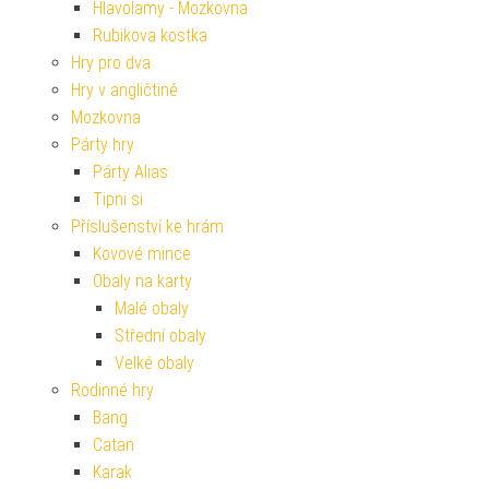
Hlavolamy - Mozkovna
Rubikova kostka
Hry pro dva
Hry v angličtině
Mozkovna
Párty hry
Párty Alias
Tipni si
Příslušenství ke hrám
Kovové mince
Obaly na karty
Malé obaly
Střední obaly
Velké obaly
Rodinné hry
Bang
Catan
Karak