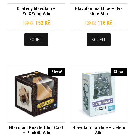
Drátěný hlavolam –
Hlavolam na klíče – Dva
Yin&Yang Albi
klíče Albi
Původní cena byla: 169 Kč.
Aktuální cena je: 152 Kč.
Původní cena byl
Aktuální c
152
Kč
116
Kč
169
Kč
129
Kč
KOUPIT
KOUPIT
Sleva!
Sleva!
Hlavolam Puzzle Club Cast
Hlavolam na klíče – Jeleni
– Pack4U Albi
Albi