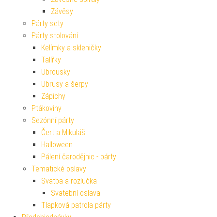
Závěsy
Párty sety
Párty stolování
Kelímky a skleničky
Talířky
Ubrousky
Ubrusy a šerpy
Zápichy
Ptákoviny
Sezónní párty
Čert a Mikuláš
Halloween
Pálení čarodějnic - párty
Tematické oslavy
Svatba a rozlučka
Svatební oslava
Tlapková patrola párty