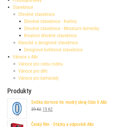
Předobjednávky
Stavebnice
Dřevěné stavebnice
Dřevěné stavebnice - Květiny
Dřevěné stavebnice - Miniaturní domečky
Kreativní dřevěné stavebnice
Klasické a designové stavebnice
Designové květinové stavebnice
Vánoce s Albi
Vánoce pro celou rodinu
Vánoce pro děti
Vánoce pro kamarády
Produkty
Svíčka dortová tm. modrý okraj číslo 0 Albi
Původní cena byla: 39 Kč.
Aktuální cena je: 19 Kč.
39
Kč
19
Kč
Český film - Otázky a odpovědi Albi