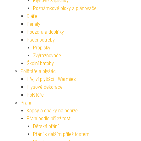
Plyšové zápisníky
Poznámkové bloky a plánovače
Diáře
Penály
Pouzdra a doplňky
Psací potřeby
Propisky
Zvýrazňovače
Školní batohy
Polštáře a plyšáci
Hřejiví plyšáci - Warmies
Plyšové dekorace
Polštáře
Přání
Kapsy a obálky na peníze
Přání podle příležitosti
Dětská přání
Přání k dalším příležitostem