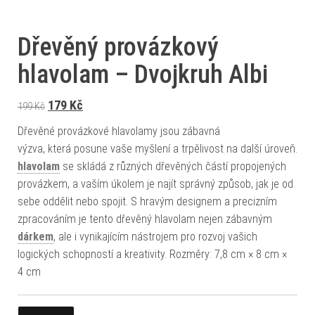
Dřevěný provázkový
hlavolam – Dvojkruh Albi
Původní cena byla: 199 Kč.
Aktuální cena je: 179 Kč.
179
Kč
199
Kč
Dřevěné provázkové hlavolamy jsou zábavná
výzva, která posune vaše myšlení a trpělivost na další úroveň.
hlavolam
se skládá z různých dřevěných částí propojených
provázkem, a vaším úkolem je najít správný způsob, jak je od
sebe oddělit nebo spojit. S hravým designem a precizním
zpracováním je tento dřevěný hlavolam nejen zábavným
dárkem
, ale i vynikajícím nástrojem pro rozvoj vašich
logických schopností a kreativity. Rozměry: 7,8 cm × 8 cm ×
4 cm