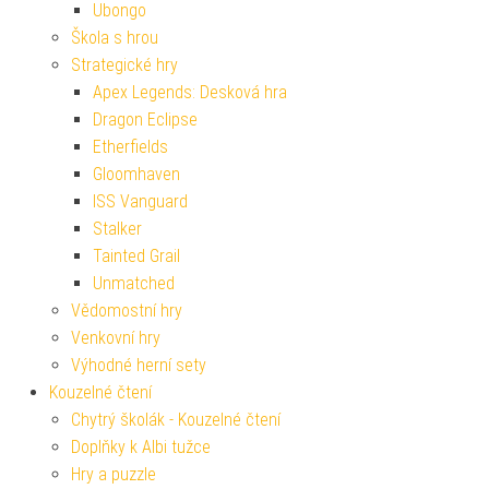
Ubongo
Škola s hrou
Strategické hry
Apex Legends: Desková hra
Dragon Eclipse
Etherfields
Gloomhaven
ISS Vanguard
Stalker
Tainted Grail
Unmatched
Vědomostní hry
Venkovní hry
Výhodné herní sety
Kouzelné čtení
Chytrý školák - Kouzelné čtení
Doplňky k Albi tužce
Hry a puzzle