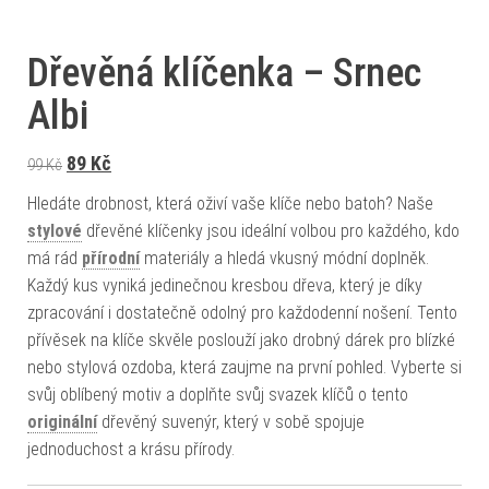
Dřevěná klíčenka – Srnec
Albi
Původní cena byla: 99 Kč.
Aktuální cena je: 89 Kč.
89
Kč
99
Kč
Hledáte drobnost, která oživí vaše klíče nebo batoh? Naše
stylové
dřevěné klíčenky jsou ideální volbou pro každého, kdo
má rád
přírodní
materiály a hledá vkusný módní doplněk.
Každý kus vyniká jedinečnou kresbou dřeva, který je díky
zpracování i dostatečně odolný pro každodenní nošení. Tento
přívěsek na klíče skvěle poslouží jako drobný dárek pro blízké
nebo stylová ozdoba, která zaujme na první pohled. Vyberte si
svůj oblíbený motiv a doplňte svůj svazek klíčů o tento
originální
dřevěný suvenýr, který v sobě spojuje
jednoduchost a krásu přírody.