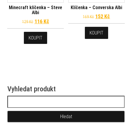
Minecraft klíčenka – Steve
Klíčenka – Converska Albi
Albi
Původní cena byl
Aktuální c
152
Kč
169
Kč
Původní cena byla: 129 Kč.
Aktuální cena je: 116 Kč.
116
Kč
129
Kč
KOUPIT
KOUPIT
Vyhledat produkt
Vyhledávání