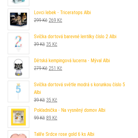
Lovci lebek - Triceratops Albi
Původní cena byla: 299 Kč.
Aktuální cena je: 269 Kč.
299
Kč
269
Kč
Svíčka dortová barevné lentilky číslo 2 Albi
Původní cena byla: 39 Kč.
Aktuální cena je: 35 Kč.
39
Kč
35
Kč
Dětská kempingová lucerna - Mýval Albi
Původní cena byla: 279 Kč.
Aktuální cena je: 251 Kč.
279
Kč
251
Kč
Svíčka dortová světle modrá s korunkou číslo 5
Albi
Původní cena byla: 39 Kč.
Aktuální cena je: 35 Kč.
39
Kč
35
Kč
Pokladnička - Na vysněný domov Albi
Původní cena byla: 99 Kč.
Aktuální cena je: 89 Kč.
99
Kč
89
Kč
Talíře Srdce rose gold 6 ks Albi