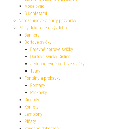
Modelovací
S konfetami
Narozeninové a párty pozvánky
Párty dekorace a výzdoba
Bannery
Dortové svíčky
Barevné dortové svíčky
Dortové svíčky Číslice
Jednobarevné dortové svíčky
Tvary
Fontány a prskavky
Fontány
Prskavky
Girlandy
Konfety
Lampiony
Piňaty
Závěsné dekorace