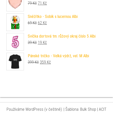
Původní cena byla: 79 Kč.
Aktuální cena je: 71 Kč.
79
Kč
71
Kč
Sněžítko - Sobík s lucernou Albi
Původní cena byla: 69 Kč.
Aktuální cena je: 62 Kč.
69
Kč
62
Kč
Svíčka dortová tm. růžový okraj číslo 5 Albi
Původní cena byla: 39 Kč.
Aktuální cena je: 19 Kč.
39
Kč
19
Kč
Pánské tričko - Velká výdrž, vel. M Albi
Původní cena byla: 399 Kč.
Aktuální cena je: 359 Kč.
399
Kč
359
Kč
Používáme WordPress (v češtině).
|
Šablona: Bulk Shop
| ACIT