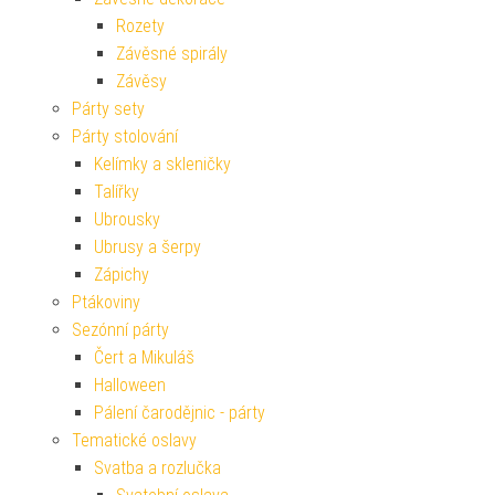
Rozety
Závěsné spirály
Závěsy
Párty sety
Párty stolování
Kelímky a skleničky
Talířky
Ubrousky
Ubrusy a šerpy
Zápichy
Ptákoviny
Sezónní párty
Čert a Mikuláš
Halloween
Pálení čarodějnic - párty
Tematické oslavy
Svatba a rozlučka