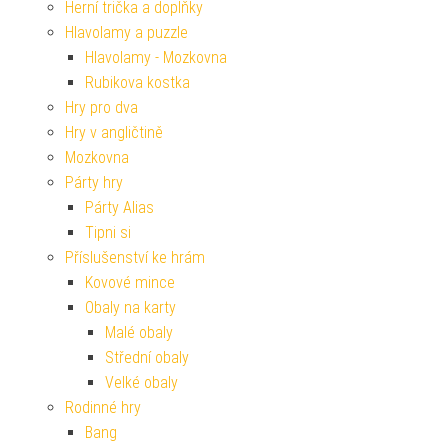
Herní trička a doplňky
Hlavolamy a puzzle
Hlavolamy - Mozkovna
Rubikova kostka
Hry pro dva
Hry v angličtině
Mozkovna
Párty hry
Párty Alias
Tipni si
Příslušenství ke hrám
Kovové mince
Obaly na karty
Malé obaly
Střední obaly
Velké obaly
Rodinné hry
Bang