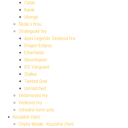
Catan
Karak
Ubongo
Škola s hrou
Strategické hry
Apex Legends: Desková hra
Dragon Eclipse
Etherfields
Gloomhaven
ISS Vanguard
Stalker
Tainted Grail
Unmatched
Vědomostní hry
Venkovní hry
Výhodné herní sety
Kouzelné čtení
Chytrý školák - Kouzelné čtení