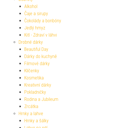
Alkohol
Čaje a sirupy
Čokolády a bonbóny
Jedlý hmyz
Kitl - Zdraví v láhvi
Drobné dárky
Beautiful Day
Dárky do kuchyně
Filmové dárky
Klíčenky
Kosmetika
Kreativní dárky
Pokladničky
Rodina a Jubileum
Zrcátka
Hrnky a lahve
Hrnky a šálky
Lahve na pití