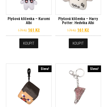
Plyšová klíčenka – Kuromi
Plyšová klíčenka – Harry
Albi
Potter: Hedvika Albi
Původní cena byla: 179 Kč.
Aktuální cena je: 161 Kč.
Původní cena byl
Aktuální c
161
Kč
161
Kč
179
Kč
179
Kč
KOUPIT
KOUPIT
Sleva!
Sleva!