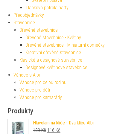
Svatební oslava
Tlapková patrola párty
Předobjednávky
Stavebnice
Dřevěné stavebnice
Dřevěné stavebnice - Květiny
Dřevěné stavebnice - Miniaturní domečky
Kreativní dřevěné stavebnice
Klasické a designové stavebnice
Designové květinové stavebnice
Vánoce s Albi
Vánoce pro celou rodinu
Vánoce pro děti
Vánoce pro kamarády
Produkty
Hlavolam na klíče - Dva klíče Albi
Původní cena byla: 129 Kč.
Aktuální cena je: 116 Kč.
129
Kč
116
Kč