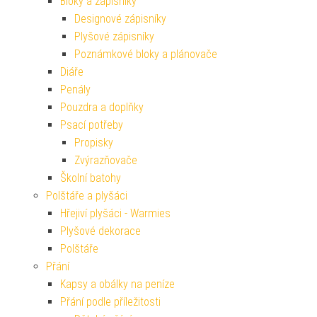
Bloky a zápisníky
Designové zápisníky
Plyšové zápisníky
Poznámkové bloky a plánovače
Diáře
Penály
Pouzdra a doplňky
Psací potřeby
Propisky
Zvýrazňovače
Školní batohy
Polštáře a plyšáci
Hřejiví plyšáci - Warmies
Plyšové dekorace
Polštáře
Přání
Kapsy a obálky na peníze
Přání podle příležitosti