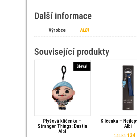
Další informace
Výrobce
ALBI
Související produkty
Sleva!
Plyšová klíčenka –
Klíčenka – Nejlep
Stranger Things: Dustin
Albi
Albi
Půvo
134
149
Kč