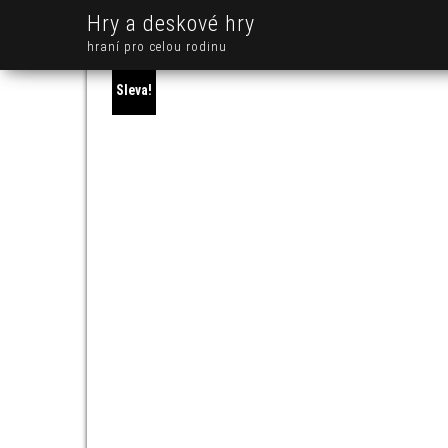
Hry a deskové hry
hraní pro celou rodinu
Sleva!