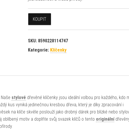
KOUPIT
SKU:
8590228114747
Kategorie:
Klíčenky
h? Naše
stylové
dřevěné klíčenky jsou ideální volbou pro každého, kdo 
dý kus vyniká jedinečnou kresbou dřeva, který je díky zpracování i
ěsek na klíče skvěle poslouží jako drobný dárek pro blízké nebo stylo
j oblíbený motiv a doplňte svůj svazek klíčů o tento
originální
dřevěn
řírody.