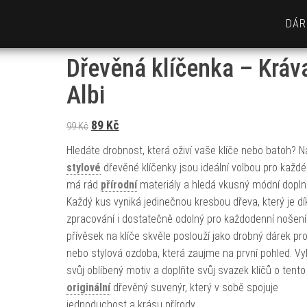
DÁR
Dřevěná klíčenka – Kráv
Albi
Původní cena byla: 99 Kč.
Aktuální cena je: 89 Kč.
89
Kč
99
Kč
Hledáte drobnost, která oživí vaše klíče nebo batoh? 
stylové
dřevěné klíčenky jsou ideální volbou pro každé
má rád
přírodní
materiály a hledá vkusný módní dopln
Každý kus vyniká jedinečnou kresbou dřeva, který je dí
zpracování i dostatečně odolný pro každodenní nošení
přívěsek na klíče skvěle poslouží jako drobný dárek pro
nebo stylová ozdoba, která zaujme na první pohled. Vy
svůj oblíbený motiv a doplňte svůj svazek klíčů o tento
originální
dřevěný suvenýr, který v sobě spojuje
jednoduchost a krásu přírody.