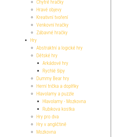
Chytré hračky
Hravé objevy
Kreativní tvoření
Venkovní hračky
Zábavné hračky
Hry
Abstraktní a logické hry
Dětské hry
Arkádové hry
Rychlé šípy
Dummy Bear hry
Herní trička a doplňky
Hlavolamy a puzzle
Hlavolamy - Mozkovna
Rubikova kostka
Hry pro dva
Hry v angličtině
Mozkovna