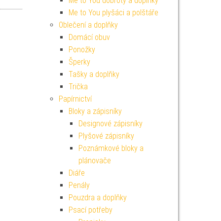
Me to You dobroty a doplňky
Me to You plyšáci a polštáře
Oblečení a doplňky
Domácí obuv
Ponožky
Šperky
Tašky a doplňky
Trička
Papírnictví
Bloky a zápisníky
Designové zápisníky
Plyšové zápisníky
Poznámkové bloky a
plánovače
Diáře
Penály
Pouzdra a doplňky
Psací potřeby