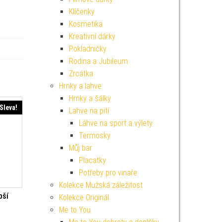
Klíčenky
Kosmetika
Kreativní dárky
Pokladničky
Rodina a Jubileum
Zrcátka
Hrnky a lahve
Hrnky a šálky
Sleva!
Lahve na pití
Láhve na sport a výlety
Termosky
Můj bar
Placatky
Potřeby pro vinaře
Kolekce Mužská záležitost
pší
Kolekce Originál
Me to You
í cena byla: 149 Kč.
Aktuální cena je: 134 Kč.