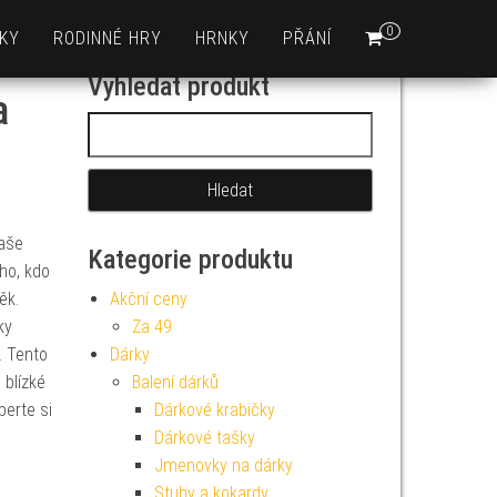
0
KY
RODINNÉ HRY
HRNKY
PŘÁNÍ
Vyhledat produkt
a
Vyhledávání
Naše
Kategorie produktu
ho, kdo
ěk.
Akční ceny
ky
Za 49
. Tento
Dárky
 blízké
Balení dárků
berte si
Dárkové krabičky
Dárkové tašky
Jmenovky na dárky
Stuhy a kokardy