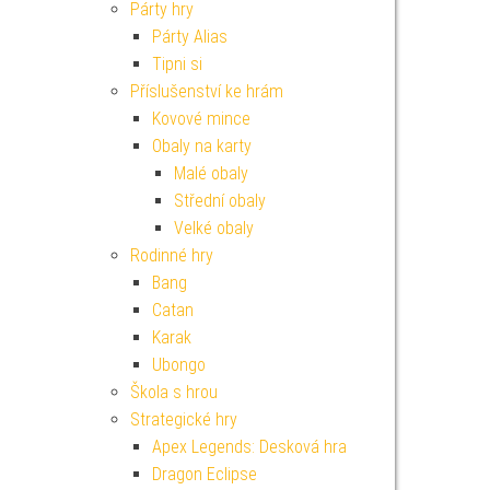
Párty hry
Párty Alias
Tipni si
Příslušenství ke hrám
Kovové mince
Obaly na karty
Malé obaly
Střední obaly
Velké obaly
Rodinné hry
Bang
Catan
Karak
Ubongo
Škola s hrou
Strategické hry
Apex Legends: Desková hra
Dragon Eclipse