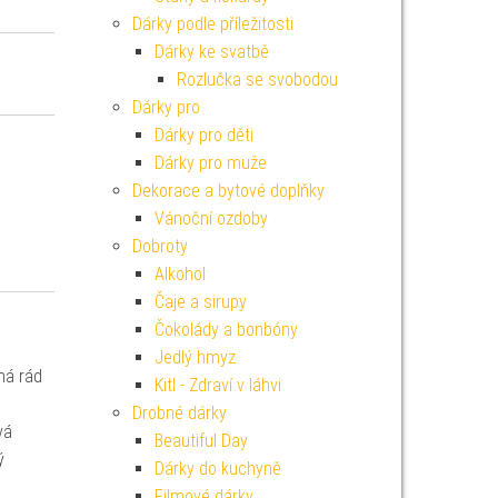
Dárky podle příležitosti
Dárky ke svatbě
Rozlučka se svobodou
Dárky pro
Dárky pro děti
Dárky pro muže
Dekorace a bytové doplňky
Vánoční ozdoby
Dobroty
Alkohol
Čaje a sirupy
Čokolády a bonbóny
Jedlý hmyz
má rád
Kitl - Zdraví v láhvi
Drobné dárky
vá
Beautiful Day
ý
Dárky do kuchyně
Filmové dárky